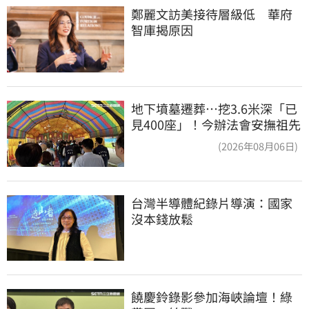
鄭麗文訪美接待層級低　華府
智庫揭原因
地下墳墓遷葬…挖3.6米深「已
見400座」！今辦法會安撫祖先
(2026年08月06日)
台灣半導體紀錄片導演：國家
沒本錢放鬆
饒慶鈴錄影參加海峽論壇！綠