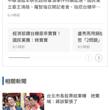
中聯油脂苯駢芘超標毒油事件持續延燒，國民黨
立委王鴻薇、羅智強召開記者會，指控台糖早在
五月即知情卻隱匿不報，並質疑台糖董事會淪為
6小時前
民進黨酬庸工具，點名多位董事背景與綠營關係
密切。對此，高雄市政府發言人符瑋玲嚴正駁
回，強調陳其邁市長未曾推薦台糖人事，呼籲勿
經濟部讚台糖是乖寶寶！
盧秀燕甩鍋扯台
惡意抹黑。同時，高市府反擊指出王鴻薇曾收受
國民黨團：綠寶寶
哲「2問題」打
遭重罰的南僑油脂政治獻金，質疑其發言動機。
8小時前
9小時前
雙方陣營針對台糖人事布局與食安通報責任展開
激烈政治攻防，事件背後的政治角力與食安疑雲
恐將持續擴大，民眾對於食安把關的信任度亦備
受挑戰。
相關新聞
台北市長投票結果曝　她驚
喊：蔣該緊張了