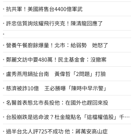
抗共軍！美國將售台4400億軍武
許忠信質詢炫耀飛行夾克！陳清龍回應了
營養午餐廚餘爆量！北市：給弱勢 她怒了
鄭麗文訪中要480萬！民主基金會：沒撤案
盧秀燕甩鍋扯台南 黃偉哲「2問題」打臉
慈濟被詐10億 王必勝曝「陳時中早示警」
名醫首表態北市長投他：在國外也趕回來投
台股崩跌是逃命波？杜金龍點名「這檔權值股」千萬
別長抱
過半台北人評725不成功 他：蔣萬安高山症