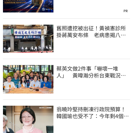
PR
舊照遭挖被出征！黃禎憲診所
掛蔣萬安布條 老病患揭八仙
塵爆暖舉聲援
蔡英文做2件事「嚇壞一堆
人」 黃暐瀚分析台東戰況：
變成五五波
翁曉玲堅持刪凍行政院預算！
韓國瑜也受不了：今年剩4個月
你思考一下