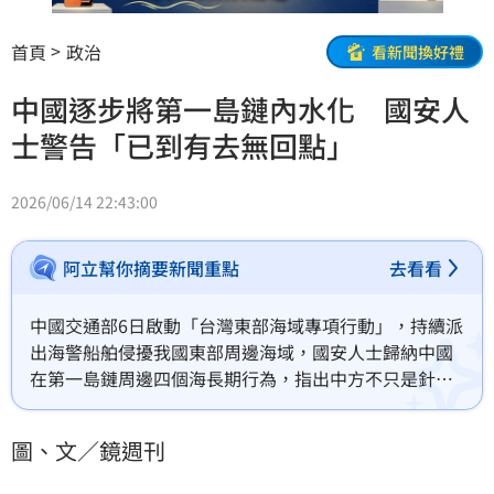
首頁
政治
看新聞換好禮
中國逐步將第一島鏈內水化 國安人
士警告「已到有去無回點」
2026/06/14 22:43:00
阿立幫你摘要新聞重點
去看看
中國交通部6日啟動「台灣東部海域專項行動」，持續派
出海警船舶侵擾我國東部周邊海域，國安人士歸納中國
在第一島鏈周邊四個海長期行為，指出中方不只是針對
台灣，而是意圖控制整個第一島鏈、將島鏈內水化；若
把中國在島鏈周邊海域升高對立的行為定義為兩岸問
圖、文／鏡週刊
題，恐會造成嚴重誤判，忽略中方行為正在侵蝕印太地
區的安全與穩定基礎，已經來到了有去無回點，值得國