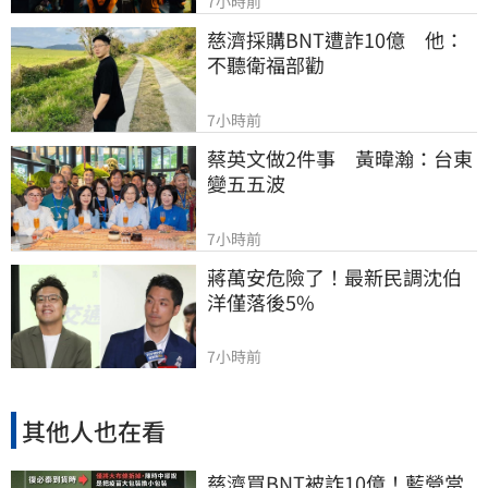
7小時前
慈濟採購BNT遭詐10億　他：
不聽衛福部勸
7小時前
蔡英文做2件事　黃暐瀚：台東
變五五波
7小時前
蔣萬安危險了！最新民調沈伯
洋僅落後5%
7小時前
其他人也在看
慈濟買BNT被詐10億！藍營當