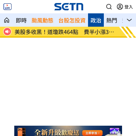
登入
即時
颱風動態
台股怎投資
政治
熱門
影音
續反
美股多收黑！道瓊跌464點 費半小漲39
今迎立
點