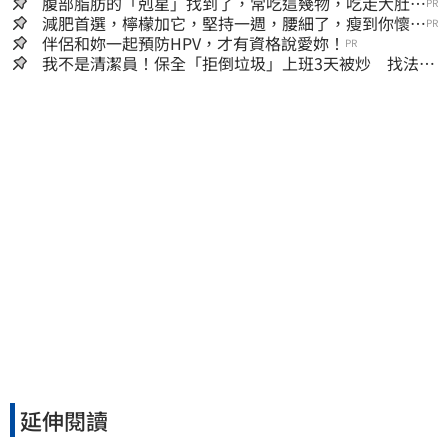
腹部脂肪的「剋星」找到了，常吃這幾物，吃走大肚
PR
囊，瘦出小蠻腰
減肥首選，檸檬加它，堅持一週，腰細了，瘦到你懷疑
PR
人生
伴侶和妳一起預防HPV，才有資格說愛妳！
PR
我不是清潔員！保全「拒倒垃圾」上班3天被炒 找法院
討公道結果出爐
延伸閱讀