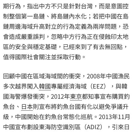
期行為，指出中方不只是針對台灣，而是意圖控
制整個第一島鏈、將島鏈內水化；若把中國在島
鏈周邊海域升高對立的行為定義為兩岸問題，恐
會造成嚴重誤判，忽略中方行為正在侵蝕印太地
區的安全與穩定基礎，已經來到了有去無回點，
值得國際社會關注並採取行動。
回顧中國在區域海域間的衝突，2008年中國漁民
多次越界闖入
韓國
專屬經濟海域（EEZ），與韓
國海警爆發衝突，2012年
東京
都知事宣布購買釣
魚台、
日本
則宣布將釣魚台國有化以避免爭議升
級，中國開始在釣魚台常態化巡航。2013年11月
中國宣布劃設東海防空識別區（ADIZ），引來日