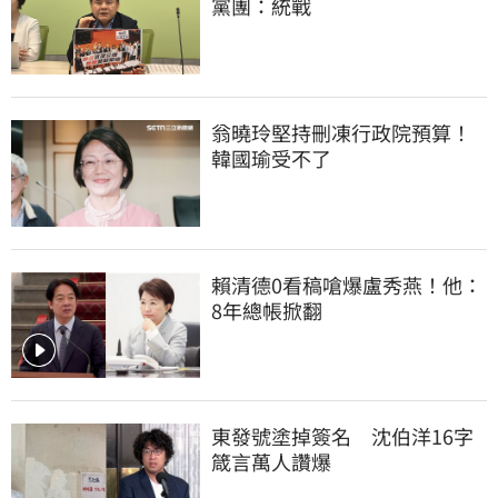
黨團：統戰
翁曉玲堅持刪凍行政院預算！
韓國瑜受不了
賴清德0看稿嗆爆盧秀燕！他：
8年總帳掀翻
東發號塗掉簽名　沈伯洋16字
箴言萬人讚爆