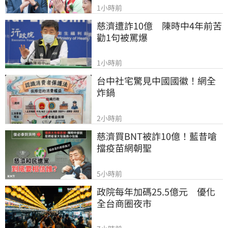
1小時前
慈濟遭詐10億　陳時中4年前苦
勸1句被罵爆
1小時前
台中社宅驚見中國國徽！網全
炸鍋
2小時前
慈濟買BNT被詐10億！藍昔嗆
擋疫苗網朝聖
5小時前
政院每年加碼25.5億元　優化
全台商圈夜市