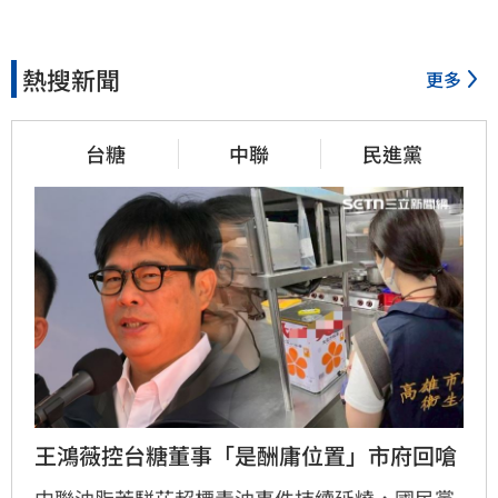
熱搜新聞
更多
台糖
中聯
民進黨
王鴻薇控台糖董事「是酬庸位置」市府回嗆