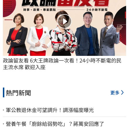
政論留友看 6大王牌政論一次看！24小時不斷電的民
主流水席 歡迎入座
熱門新聞
更多
軍公教退休金可望調升！調漲幅度曝光
營養午餐「廚餘給弱勢吃」？蔣萬安回應了