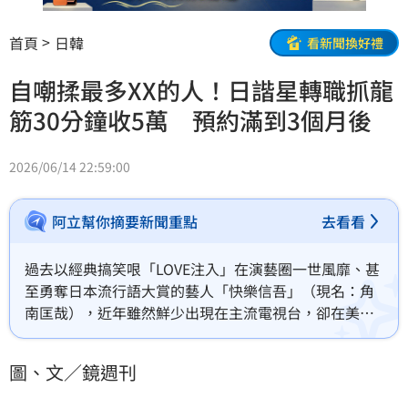
首頁
日韓
看新聞換好禮
自嘲揉最多XX的人！日諧星轉職抓龍
筋30分鐘收5萬 預約滿到3個月後
2026/06/14 22:59:00
阿立幫你摘要新聞重點
去看看
過去以經典搞笑哏「LOVE注入」在演藝圈一世風靡、甚
至勇奪日本流行語大賞的藝人「快樂信吾」（現名：角
南匡哉），近年雖然鮮少出現在主流電視台，卻在美容
與按摩界闖出一片天。
圖、文／鏡週刊