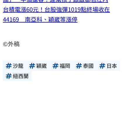
台積電漲60元！台股強彈1019點終場收在
44169 南亞科、穎崴等漲停
©外稿
沙龍
穎崴
福岡
泰國
日本
紐西蘭