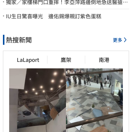
獨家／家樓梯門口重摔！李亞萍路邊倒地急送醫搶
命 「最新傷況」曝
IU生日驚喜曝光 邊佑錫爆親訂紫色蛋糕
熱搜新聞
更多
LaLaport
鷹架
南港