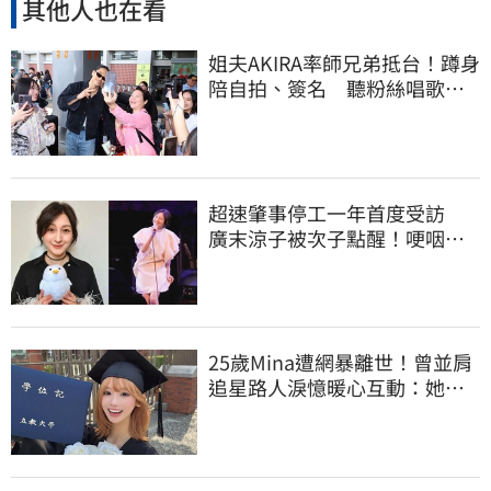
其他人也在看
姐夫AKIRA率師兄弟抵台！蹲身
陪自拍、簽名 聽粉絲唱歌羞
喊：好懷念喔
超速肇事停工一年首度受訪
廣末涼子被次子點醒！哽咽吐
露：不再裝完美
25歲Mina遭網暴離世！曾並肩
追星路人淚憶暖心互動：她真
的很善良