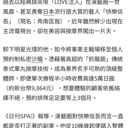
過去以經典搞笑哏「LOVE注入」在演藝圈一世
風靡、甚至勇奪
日本
流行語大賞的藝人「快樂信
吾」（現名：角南匡哉），近年雖然鮮少出現在
主流電視台，卻在美容與按摩界闖出一片天。
卸下明星光環的他，如今將事業主戰場移至個人
預約制私密
沙龍
，憑藉著高超的「抓龍筋」傳統
泰式睪丸按摩技術，成為業界炙手可熱的頂級整
體師，即便單次療程半小時收費高達5萬日圓
（約新台幣9,864元），想要體驗的顧客依舊絡
繹不絕，預約排隊足足要等上3個月。
《日刊SPA!》報導，演藝圈對快樂信吾而言一直
都是歪打正著的副業。他從10幾歲起便踏入整體