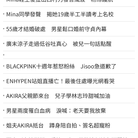
Mina同學發聲 揭她19歲半工半讀考上名校
55歲才結婚破處 男星鬆口婚前守貞內幕
廣末涼子走過低谷吐真心 被兒一句話點醒
BLACKPINK十週年惹怒粉絲 Jisoo急道歉了
ENHYPEN站姐直播亡！最後住處曝光網看哭
AKIRA父親節來台 兒子學林志玲甜喊加油
男星兩度罹白血病 淚喊：老天要我放棄
姐夫AKIRA抵台 蹲身陪自拍、簽名超寵粉