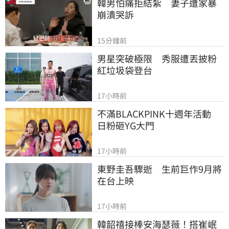
韓男怕痛拒結紮　妻子遭家暴
崩潰哭訴
15分鐘前
男星突破極限　秀服遭丟披粉
紅垃圾袋登台
17小時前
不滿BLACKPINK十週年活動　
日粉砸YG大門
17小時前
東野圭吾驟逝　生前巨作9月將
在台上映
17小時前
韓韶禧接棒安海瑟薇！搭崔岷