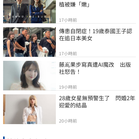
植被嫌「嫩」
17小時前
傳患自閉症！19歲泰國王子認
在追日本美女
17小時前
藤嶌果步寫真遭AI魔改　出版
社怒告！
19小時前
28歲女星無預警生了　閃婚2年
迎愛的結晶
20小時前