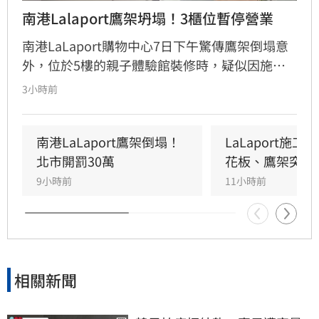
南港Lalaport鷹架坍塌！3櫃位暫停營業
南港LaLaport購物中心7日下午驚傳鷹架倒塌意
外，位於5樓的親子體驗館裝修時，疑似因施工
未固定妥當，導致鷹架與天花板崩落，現場粉塵
3小時前
瀰漫引發顧客驚慌。一名65歲婦人不幸遭砸傷，
頭部紅腫送醫後意識清楚。受此影響，業者宣布
3樓部分櫃位暫停營業，其餘區域則維持正常運
南港LaLaport鷹架倒塌！
LaLaport施
作，目前相關單位正積極介入調查，以確保商場
北市開罰30萬
花板、鷹架突掉
消費安全。
9小時前
11小時前
相關新聞