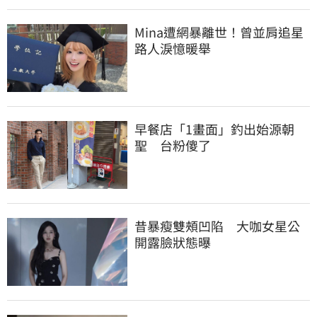
Mina遭網暴離世！曾並肩追星
路人淚憶暖舉
早餐店「1畫面」釣出始源朝
聖　台粉傻了
昔暴瘦雙頰凹陷　大咖女星公
開露臉狀態曝