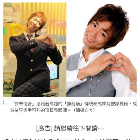
「快樂信吾」憑藉著高超的「抓龍筋」傳統泰式睪丸按摩技術，成
為業界炙手可熱的頂級整體師。（翻攝自Ｘ）
[廣告] 請繼續往下閱讀…