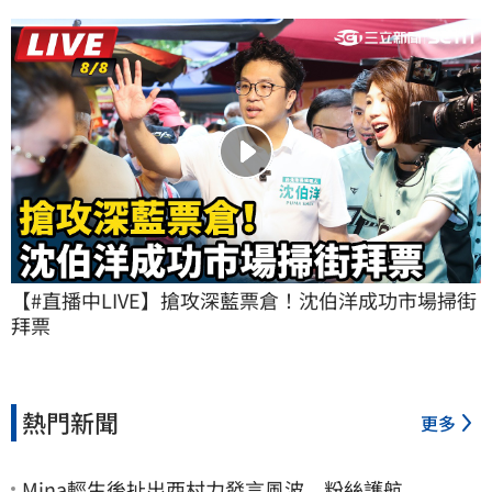
【#直播中LIVE】搶攻深藍票倉！沈伯洋成功市場掃街
拜票
熱門新聞
更多
Mina輕生後扯出西村力發言風波 粉絲護航