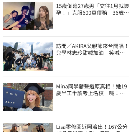
15歲倒追27歲男「交往1月就懷
孕！」克服600萬債務 36歲美
魔女當阿嬤了
訪問／AKIRA父親節來台開唱！
兒學林志玲甜喊加油 笑喊：
還檢查我演出
Mina同學發聲還原真相！她19
歲半工半讀考上名校 喊：不
是大家說的那樣
Lisa零修圖近照流出！167公分