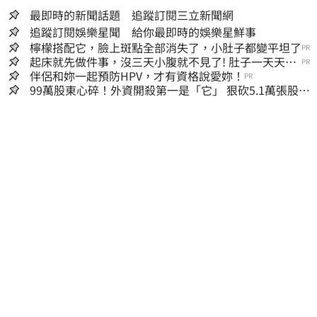
最即時的新聞話題 追蹤訂閱三立新聞網
追蹤訂閱娛樂星聞 給你最即時的娛樂星鮮事
檸檬搭配它，臉上斑點全部消失了，小肚子都變平坦了
PR
起床就先做件事，沒三天小腹就不見了! 肚子一天天變
PR
小！
伴侶和妳一起預防HPV，才有資格說愛妳！
PR
99萬股東心碎！外資開殺第一是「它」 狠砍5.1萬張股價
重挫近5%