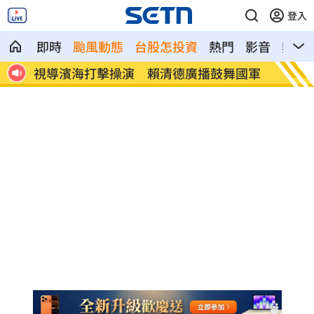
登入
即時
颱風動態
台股怎投資
熱門
影音
熱搜
國軍
慈濟遭詐10.6億元！吳靜怡揪疑點：錢哪
被要求
來