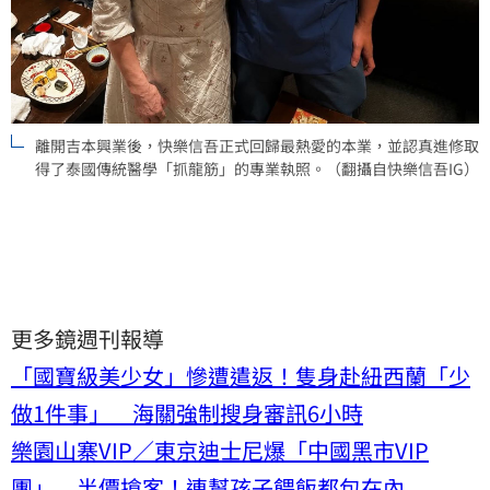
離開吉本興業後，快樂信吾正式回歸最熱愛的本業，並認真進修取
得了泰國傳統醫學「抓龍筋」的專業執照。（翻攝自快樂信吾IG）
更多鏡週刊報導
「國寶級美少女」慘遭遣返！隻身赴紐西蘭「少
做1件事」 海關強制搜身審訊6小時
樂園山寨VIP／東京迪士尼爆「中國黑市VIP
團」 半價搶客！連幫孩子餵飯都包在內