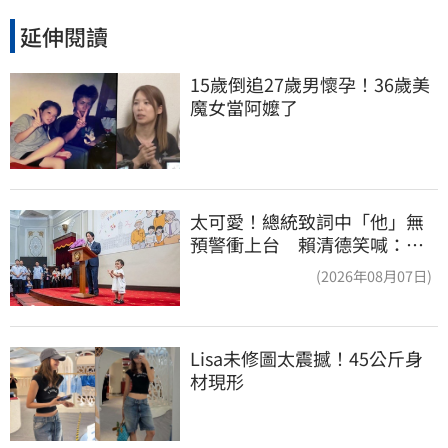
延伸閱讀
15歲倒追27歲男懷孕！36歲美
魔女當阿嬤了
太可愛！總統致詞中「他」無
預警衝上台 賴清德笑喊：卸
任再交棒給你
(2026年08月07日)
Lisa未修圖太震撼！45公斤身
材現形