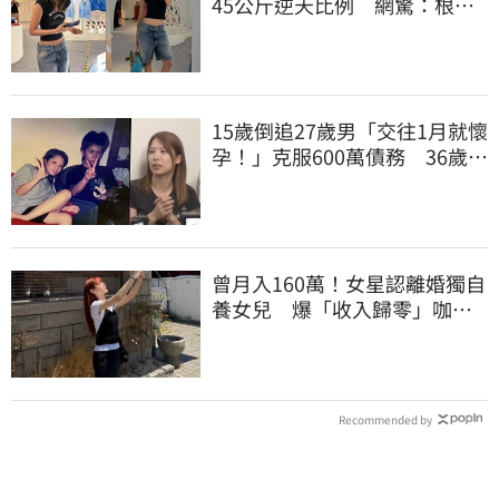
45公斤逆天比例 網驚：根本
薄到快消失
15歲倒追27歲男「交往1月就懷
孕！」克服600萬債務 36歲美
魔女當阿嬤了
曾月入160萬！女星認離婚獨自
養女兒 爆「收入歸零」咖啡
廳打工近況曝
Recommended by