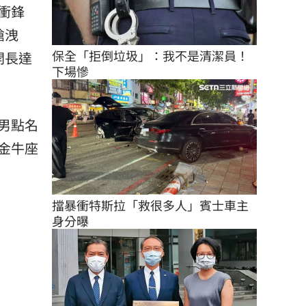
衝鋒
槍洩
保全「拒倒垃圾」：我不是清潔員！
開長達
下場慘
男點名
金牛座
擋暴衝特斯拉「救很多人」賓士車主
身分曝