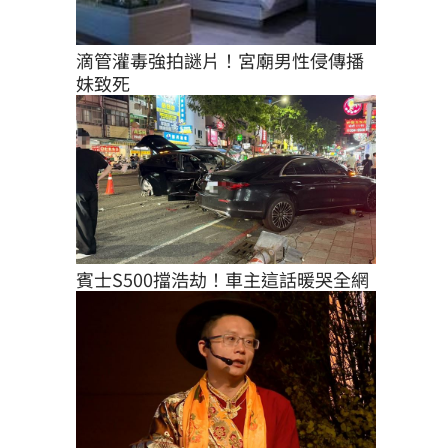
滴管灌毒強拍謎片！宮廟男性侵傳播
妹致死
賓士S500擋浩劫！車主這話暖哭全網