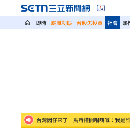
即時
颱風動態
台股怎投資
社會
熱
攪局父親節！中颱白海豚挾狂風暴雨炸
颱風假宣布了！明天「1縣市停班停課」
泰國少年槍案 揭家庭、校園槍枝管理
獨／早療課彈7歲童額頭 家長控不當治
AKIRA開唱藏彩蛋！兒子首度驚喜獻「
台灣囡仔來了 馬蒔權開唱嗨喊：我是