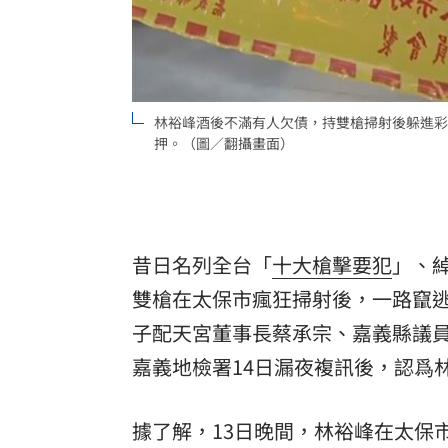
8國球員齊聚高雄 Formosa 7s掀足球
理想混蛋號召粉絲跨海追星吃美食！
18:
林裕峰酒後不滿有人欠債，持雙槍掃射後躲進彩
押。（圖／翻攝畫面）
昔日名列全台「
十大槍擊要犯
」、
雙槍在太保市瘋狂掃射後，一路竄
子配天宮董事長蔡承宗、嘉義縣議
嘉義地檢署14日漏夜複訊後，認爲
據了解，13日晚間，林裕峰在太保