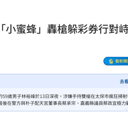
贖金
20:02
節
19:42
「小蜜蜂」轟槍躲彩券行對
19:38
連勝
19:32
便啦
19:32
看新聞
結帳
19:29
去
休
19:20
目標
19:18
59歲男子林裕峰於13日深夜，涉嫌手持雙槍在太保市瘋狂掃射
最後在警方與朴子配天宮董事長蔡承宗、嘉義縣議員蔡政宜極力
19:12
14日漏夜複訊後，認爲林裕峰涉嫌重大且有逃亡之虞，於15日
霸凌
19:08