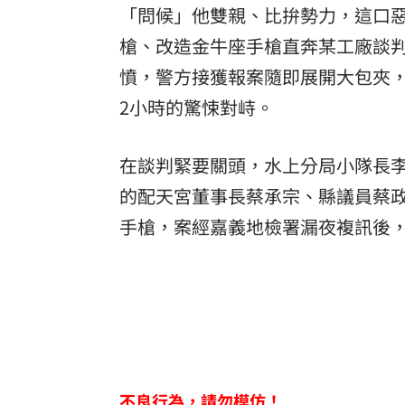
「問候」他雙親、比拚勢力，這口惡
槍、改造金牛座手槍直奔某工廠談
憤，警方接獲報案隨即展開大包夾
2小時的驚悚對峙。
在談判緊要關頭，水上分局小隊長
的配天宮董事長蔡承宗、縣議員蔡政
手槍，案經嘉義地檢署漏夜複訊後，
不良行為，請勿模仿！