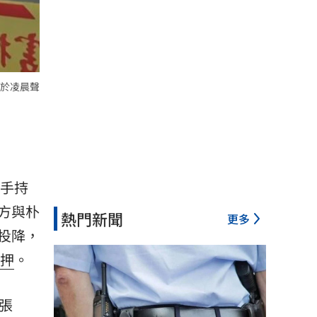
於凌晨聲
嫌手持
方與朴
熱門新聞
更多
投降，
押
。
張