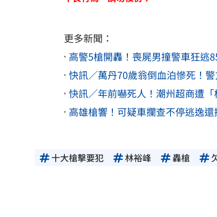
更多新聞：
高警5槍開轟！喪屍男撞警車狂逃8
快訊／萬丹70歲翁倒血泊慘死！
快訊／年前嚇死人！潮州超商遭「
高雄槍響！可疑車攔查不停逃逸還
十大槍擊要犯
林裕峰
轟槍