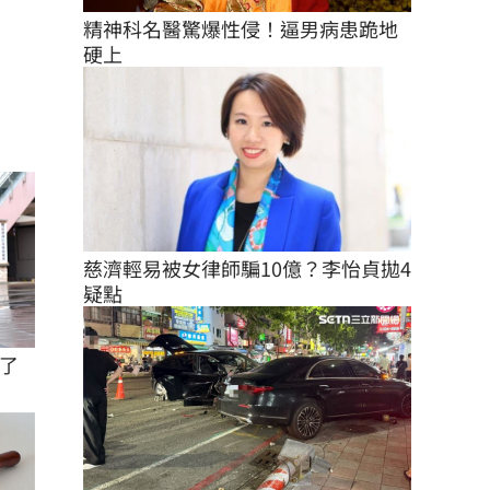
精神科名醫驚爆性侵！逼男病患跪地
硬上
慈濟輕易被女律師騙10億？李怡貞拋4
疑點
了