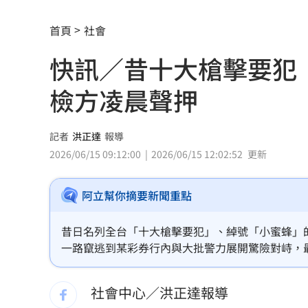
驚傳駭客猛攻華爾街 多家受害者已吐
首頁
社會
公推孫散步遭撞亡 女慟:沒有爸爸的父親
快訊／昔十大槍擊要犯
台南大貨車、自小客事故 1名駕駛死亡
檢方凌晨聲押
兄弟打線突破後勁 黃韋盛3打點率隊2
崔立于高雄開唱 台下讓他氣噗噗：隨
記者
洪正達
報導
2026/06/15 09:12:00
2026/06/15 12:02:52
更新
龍藏經7折仍要131.6萬 他原價現金秒
阿立幫你摘要新聞重點
99歲婆婆「月花35萬」！66歲媳無法退
外野僅是短暫快樂 餅總曝張皓崴終極
昔日名列全台「十大槍擊要犯」、綽號「小蜜蜂」的
一路竄逃到某彩券行內與大批警力展開驚險對峙，
想靠正二翻本？ 達人教戰槓反ETF心法
下，林裕峰才終於卸下心防、棄械投降，嘉義地檢署
向法院聲押。
社會中心／洪正達報導
男同事追求不成跟騷偷拍 女師控校方