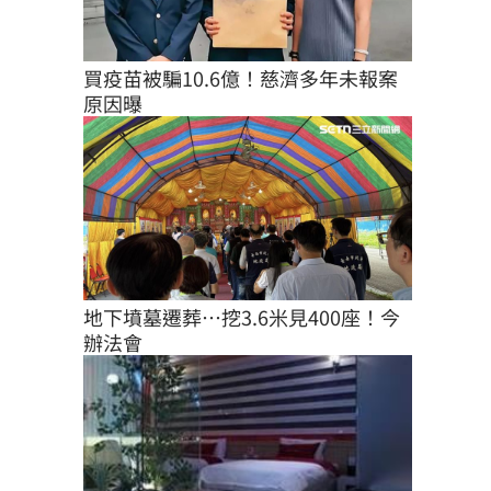
買疫苗被騙10.6億！慈濟多年未報案
原因曝
地下墳墓遷葬…挖3.6米見400座！今
辦法會