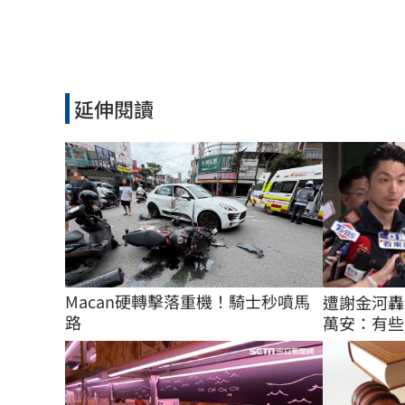
延伸閱讀
Macan硬轉擊落重機！騎士秒噴馬
遭謝金河轟
路
萬安：有些