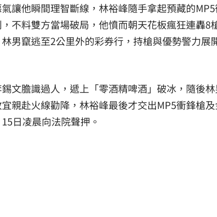
氣讓他瞬間理智斷線，林裕峰隨手拿起預藏的MP5
判，不料雙方當場破局，他憤而朝天花板瘋狂連轟8
，林男竄逃至2公里外的彩券行，持槍與優勢警力展
李錫文膽識過人，遞上「零酒精啤酒」破冰，隨後林
宜親赴火線勸降，林裕峰最後才交出MP5衝鋒槍及
15日凌晨向法院聲押。