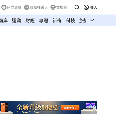
阿立導讀
寶島神很大
富房網
登入
兩岸
運動
財經
專題
新奇
科技
旅遊
汽車
寵物