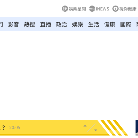
娛樂星聞
iNEWS
祝你健康
門
影音
熱搜
直播
政治
娛樂
生活
健康
國際
雙北
20:30
20:25
困境
20:20
療
20:11
聲」
20:06
誰？
20:05