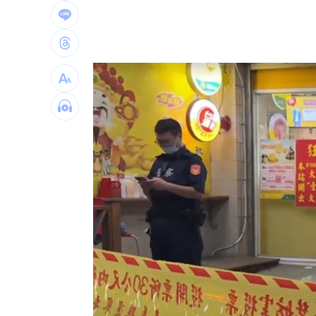
靠2根鐵軌橫掃AI鏈 川湖財報衝上萬金
一軍不是來跑龍套 餅總對新人不手下
演習硬上路還無照！鳳山女慘收10萬單
孫易磊登板2局2K無失分！ 飆156公里
台灣彩券開獎直播中
20:31
LIVE三立+24小時直播
15:27
三立iNEWS新聞台線上直播
18:00
商場戰國來臨 台中「頂奢大道」逐漸
台彩父親節推新刮刮樂千萬頭獎超「爸
「拍片人的多重宇宙」職涯論壇9/12登