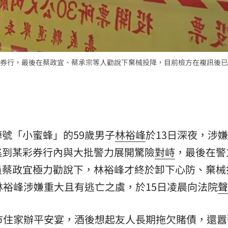
熱潮
10:00
15
券行，最後在蔡政宜、蔡承宗等人勸說下棄械投降，目前檢方在複訊後已
綽號「小蜜蜂」的59歲男子
林裕峰
於13日深夜，涉
逃到某彩券行內與大批警力展開驚險
對峙
，最後在警
員蔡政宜極力勸說下，林裕峰才終於卸下心防、棄械
林裕峰涉嫌重大且有逃亡之虞，於15日凌晨向法院
聲
市住家辦平安宴，酒後想起友人長期拖欠賭債，還囂