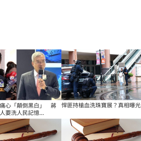
悍匪持槍血洗珠寶展？真相曝光
痛心「顛倒黑白」 蔣
人要洗人民記憶...