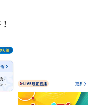
峙！
換好禮
看看
後，
現正直播
更多
勸說
凌晨