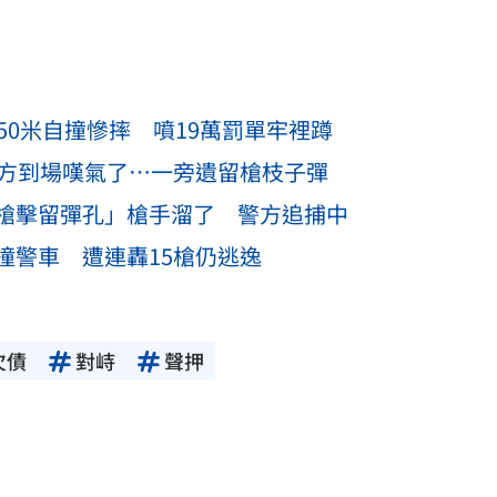
50米自撞慘摔 噴19萬罰單牢裡蹲
警方到場嘆氣了…一旁遺留槍枝子彈
槍擊留彈孔」槍手溜了 警方追捕中
撞警車 遭連轟15槍仍逃逸
欠債
對峙
聲押