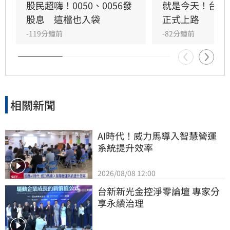
走強，漲幅達1.98%。值得關注的是，處置股新
股民超嗨！0050、0056發
就是今天！台股
制今日正式上路，交易機制鬆綁有效提升市場流
股息　這檔也入袋
正式上路
動性。分析師指出，隨著監管環境改善，高價股
-119分鐘前
-82分鐘前
行情有望持續升溫，市場預期萬元股俱樂部規模
將擴大，投資人對於高價族群的本益比評價轉趨
樂觀。不過投資仍具風險，提醒投資人應審慎評
估市場變化。
相關新聞
AI時代！威力馬導入智慧營運
系統提升效率
2026/08/08 12:00
台新新光金控淨零論壇 專家分
享永續治理