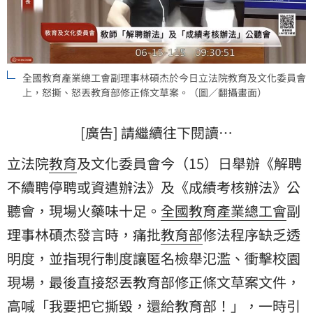
全國教育產業總工會副理事林碩杰於今日立法院教育及文化委員會
上，怒撕、怒丟教育部修正條文草案。（圖／翻攝畫面）
[廣告] 請繼續往下閱讀…
立法院
教育
及文化委員會今（15）日舉辦《解聘
不續聘停聘或資遣辦法》及《成績考核辦法》公
聽會，現場火藥味十足。
全國教育產業總工會
副
理事林碩杰發言時，痛批
教育部
修法程序缺乏透
明度，並指現行制度讓匿名檢舉氾濫、衝擊校園
現場，最後直接怒丟教育部修正條文草案文件，
高喊「我要把它撕毀，還給教育部！」，一時引