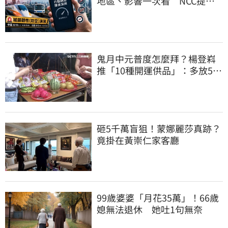
地區、影響一次看 NCC提醒
先做好3件事
鬼月中元普度怎麼拜？楊登嵙
推「10種開運供品」：多放5顆
蛋吸財氣
砸5千萬盲狙！蒙娜麗莎真跡？
竟掛在黃崇仁家客廳
99歲婆婆「月花35萬」！66歲
媳無法退休 她吐1句無奈