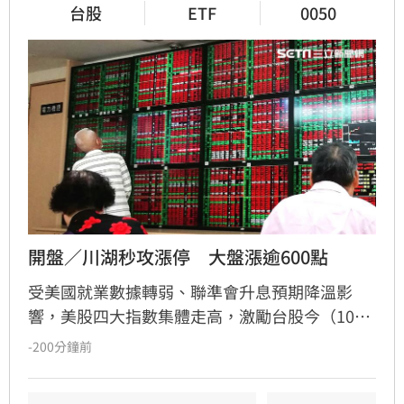
台股
ETF
0050
開盤／川湖秒攻漲停　大盤漲逾600點
受美國就業數據轉弱、聯準會升息預期降溫影
響，美股四大指數集體走高，激勵台股今（10）
日強勢開盤。台積電領軍上漲20元，帶動加權指
-200分鐘前
數盤中勁揚超過600點，一舉突破44800點關卡，
台指期更提前站上45000點大關。櫃買指數同步