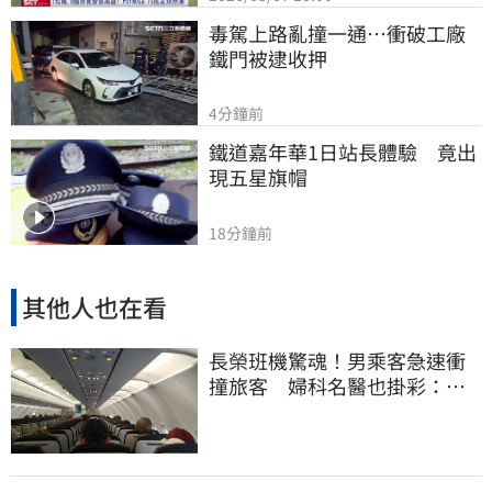
毒駕上路亂撞一通…衝破工廠
鐵門被逮收押
4分鐘前
鐵道嘉年華1日站長體驗　竟出
現五星旗帽
18分鐘前
其他人也在看
長榮班機驚魂！男乘客急速衝
撞旅客 婦科名醫也掛彩：全
機卡半小時