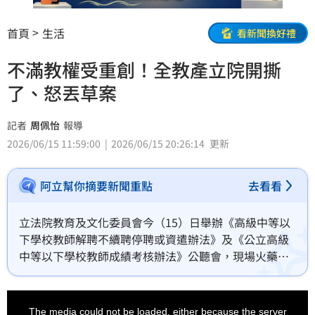
首頁
生活
看新聞換好禮
不滿教權受重創！全教產立院開撕
了、怒丟草案
記者
周佩怡
報導
2026/06/15 11:59:00
2026/06/15 20:26:14
更新
阿立幫你摘要新聞重點
去看看
立法院教育及文化委員會今（15）日舉辦《高級中等以
下學校教師解聘不續聘停聘或資遣辦法》及《公立高級
中等以下學校教師成績考核辦法》公聽會，現場火藥味
十足。全國教育產業總工會副理事林碩杰發言時，痛批
教育部修法程序缺乏透明度，並指現行制度讓匿名檢舉
This
is
氾濫、衝擊校園現場，最後更當場怒丟教育部修正條文
a
The media could not be loaded, either because the server
modal