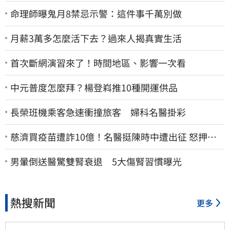
命理師曝鬼月8禁忌示警：這件事千萬別做
月薪3萬多怎麼活下去？過來人揭真實生活
首次斷網演習來了！時間地區、影響一次看
中元普度怎麼拜？楊登嵙推10種開運供品
長榮班機乘客急速衝撞旅客 婦科名醫掛彩
慈濟買疫苗遭詐10億！名醫挺陳時中遭出征 怒押身
家嗆爆藍白粉
男暈倒送醫驚雙腎衰退 5大傷腎習慣曝光
熱搜新聞
更多