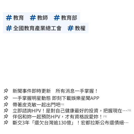
教育
教師
教育部
全國教育產業總工會
教權
新聞事件即時更新 所有消息一手掌握！
一手掌握明星動態 即刻下載娛樂星聞APP
帶著皮克敏一起出門吧
PR
立即諮詢HPV！是對自己健康最好的投資，把握現在不
PR
嫌晚！
伴侶和妳一起預防HPV，才有資格說愛妳！
PR
斷交3年「還欠台灣逾130億」！宏都拉斯公布還債細
節 竟只還了6％