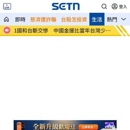
登入
即時
慈濟遭詐騙
台股怎投資
生活
熱門
影
援比當年台灣少
鐵道嘉年華1日站長體驗 竟出現五星