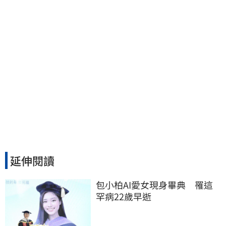
延伸閱讀
包小柏AI愛女現身畢典　罹這
罕病22歲早逝