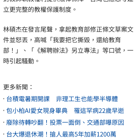
立更完整的教權保護制度。
林碩杰在發言尾聲，拿起教育部修正條文草案文
件並怒丟，高喊「我要把它撕毀，還給教育
部！」、「《解聘辦法》另立專法」等口號，一
時引起騷動。
更多新聞：
台積電暑期開課 非理工生也能學半導體
包小柏AI愛女現身畢典 罹這罕病22歲早逝
廢除待轉吵翻！投票一面倒、交通部曝原因
台大爆退休潮！搶人最高5年加薪1200萬