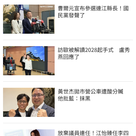
曹爾元宣布參選連江縣長！國
民黨發聲了
訪歐被解讀2028起手式　盧秀
燕回應了
黃世杰拋市營公車遭酸分贓　
他批藍：抹黑
放棄議員連任！江怡臻任李四