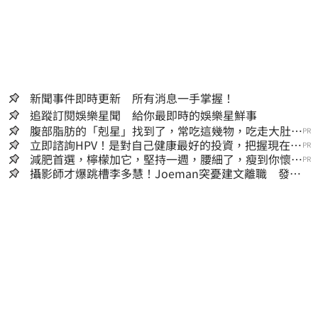
新聞事件即時更新 所有消息一手掌握！
追蹤訂閱娛樂星聞 給你最即時的娛樂星鮮事
腹部脂肪的「剋星」找到了，常吃這幾物，吃走大肚
PR
囊，瘦出小蠻腰
立即諮詢HPV！是對自己健康最好的投資，把握現在不
PR
嫌晚！
減肥首選，檸檬加它，堅持一週，腰細了，瘦到你懷疑
PR
人生
攝影師才爆跳槽李多慧！Joeman突憂建文離職 發聲
「其實我很清楚」