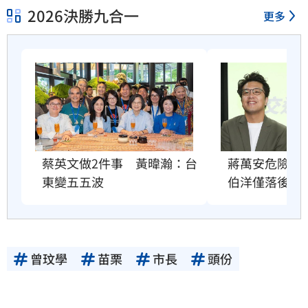
2026決勝九合一
更多
蔣萬安危險了
蔡英文做2件事　黃暐瀚：台
伯洋僅落後5%
東變五五波
曾玟學
苗栗
市長
頭份