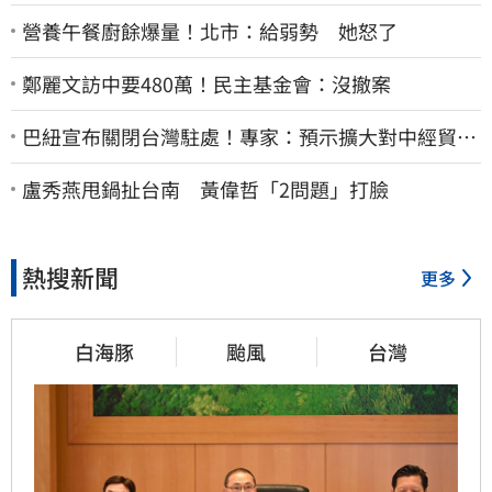
營養午餐廚餘爆量！北市：給弱勢 她怒了
鄭麗文訪中要480萬！民主基金會：沒撤案
巴紐宣布關閉台灣駐處！專家：預示擴大對中經貿合
作
盧秀燕甩鍋扯台南 黃偉哲「2問題」打臉
熱搜新聞
更多
白海豚
颱風
台灣