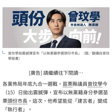
曾玟學拋震撼彈宣布「以無黨籍參選頭份市長」（圖／翻攝自曾玟
學臉書）
[廣告] 請繼續往下閱讀…
各黨佈局年底九合一選戰，
苗栗
縣議員
曾玟學
今
（15）日拋出震撼彈，宣布以無黨籍身分參選苗
栗
頭份
市長
，這次，他希望能從「建言者」變成
「執行者」。