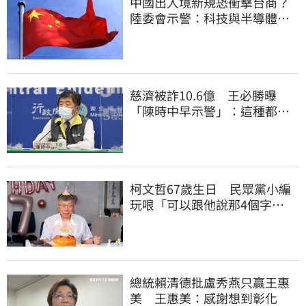
中國出入境新規恐衝擊台商？
陸委會示警：科技與半導體從
業人員審慎評估
慈濟被詐10.6億 王必勝曝
「陳時中早示警」：這種都是
騙人的
柯文哲67歲生日 民眾黨小編
玩哏「可以跟他說那4個字
嗎？」留言大翻車
總統賴清德批盧秀燕只贏王惠
美 王惠美：感謝想到彰化