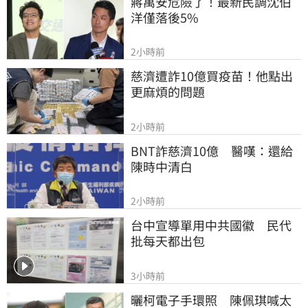
蔣萬安危險了！最新民調沈伯
洋僅落後5%
2小時前
慈濟遭詐10億買疫苗！他點出
更麻煩的問題
2小時前
BNT詐慈濟10億　醫嘆：還給
陳時中清白
2小時前
台中宣導單用中共國徽　民代
批每天都出包
3小時前
曬柯電子手環照　陳佩琪喊太