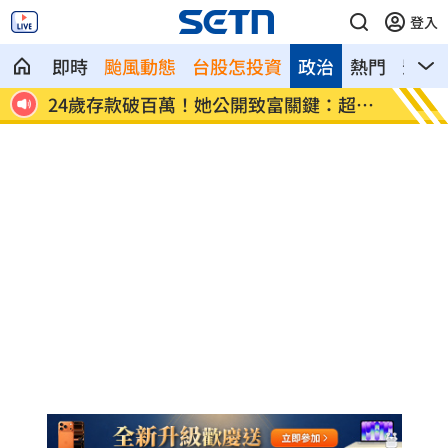
登入
即時
颱風動態
台股怎投資
政治
熱門
影音
超孝
這大廠產能利用率衝90% 目標價上看
埃及知
220元