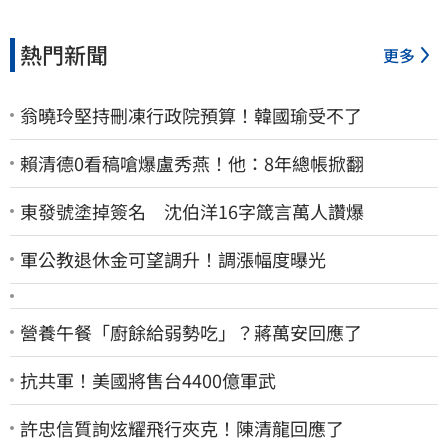
熱門新聞
更多
翁曉玲堅持刪凍行政院預算！韓國瑜受不了
賴清德0看稿嗆爆盧秀燕！他：8年總帳掀翻
東發號塗掉簽名 沈伯洋16字箴言萬人讚爆
軍公教退休金可望調升！調漲幅度曝光
營養午餐「廚餘給弱勢吃」？蔣萬安回應了
抗共軍！美國將售台4400億軍武
許忠信質詢炫耀飛行夾克！陳清龍回應了