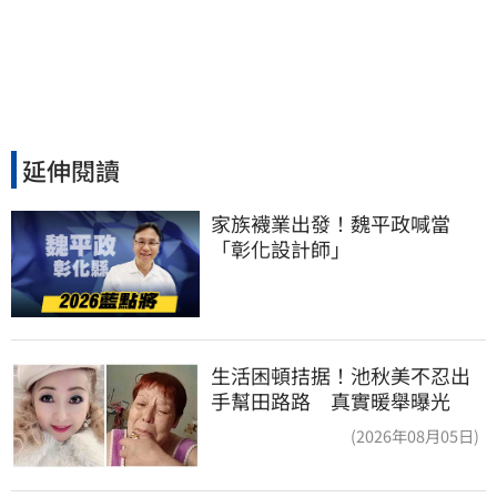
延伸閱讀
家族襪業出發！魏平政喊當
「彰化設計師」
生活困頓拮据！池秋美不忍出
手幫田路路 真實暖舉曝光
(2026年08月05日)