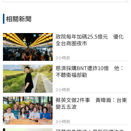
相關新聞
政院每年加碼25.5億元　優化
全台商圈夜市
2小時前
慈濟採購BNT遭詐10億　他：
不聽衛福部勸
2小時前
蔡英文做2件事　黃暐瀚：台東
變五五波
2小時前