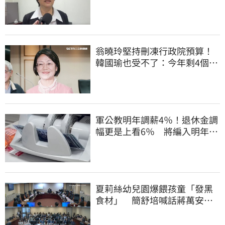
翁曉玲堅持刪凍行政院預算！
韓國瑜也受不了：今年剩4個月
你思考一下
軍公教明年調薪4％！退休金調
幅更是上看6％ 將編入明年度
總預算
夏莉絲幼兒園爆餵孩童「發黑
食材」 簡舒培喊話蔣萬安：
主動查明真相