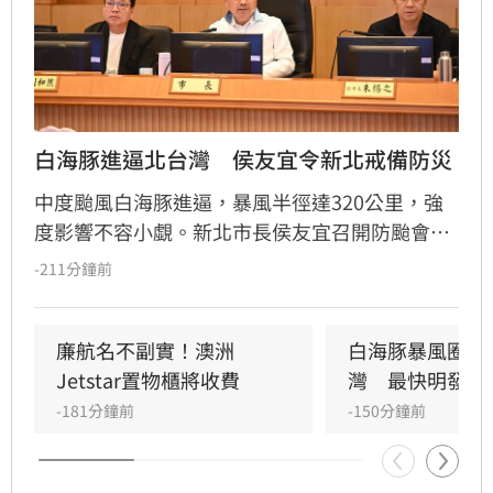
白海豚進逼北台灣　侯友宜令新北戒備防災
中度颱風白海豚進逼，暴風半徑達320公里，強
度影響不容小覷。新北市長侯友宜召開防颱會
議，要求市府團隊與29區公所全面戒備，針對易
-211分鐘前
受災點、重大工程及公共設施進行預防性加固，
嚴防強陣風與週末豪雨帶來的災情。市府呼籲市
民提前檢查陽台排水、固定招牌，颱風期間避免
廉航名不副實！澳洲
白海豚暴風圈恐
前往山區或海邊，並透過新北災訊E點通隨時掌
Jetstar置物櫃將收費
灣　最快明發海
握最新防災資訊，共同守護城市安全。
-181分鐘前
-150分鐘前