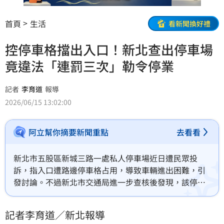
首頁
生活
看新聞換好禮
控停車格擋出入口！新北查出停車場
竟違法「連罰三次」勒令停業
記者
李育道
報導
2026/06/15 13:02:00
阿立幫你摘要新聞重點
去看看
新北市五股區新城三路一處私人停車場近日遭民眾投
訴，指入口遭路邊停車格占用，導致車輛進出困難，引
發討論。不過新北市交通局進一步查核後發現，該停車
場根本尚未取得合法營業資格，卻已對外招攬停車業
務，交通局除已開罰兩次、累計1萬2000元外，15日再
記者李育道／新北報導
度開罰，並勒令業者停止營業。