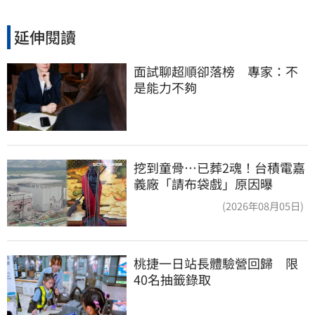
延伸閱讀
面試聊超順卻落榜　專家：不
是能力不夠
挖到童骨…已葬2魂！台積電嘉
義廠「請布袋戲」原因曝
(2026年08月05日)
桃捷一日站長體驗營回歸　限
40名抽籤錄取