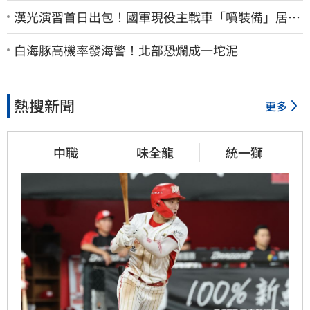
漢光演習首日出包！國軍現役主戰車「噴裝備」居民
撿到零件…軍方說話了
白海豚高機率發海警！北部恐爛成一坨泥
熱搜新聞
更多
中職
味全龍
統一獅