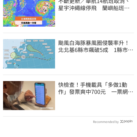
不斷更新／華航14航班取消、
星宇沖繩線停飛 蘭嶼船班停3
天半
颱風白海豚暴風圈侵襲率升！
北北基6縣市飆破5成 1縣市
「最高達67%」
快檢查！手機載具「多做1動
作」發票爽中700元 一票網照
做驚：真的中獎
Recommended by