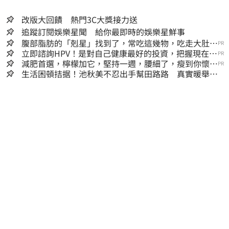
改版大回饋 熱門3C大獎接力送
追蹤訂閱娛樂星聞 給你最即時的娛樂星鮮事
腹部脂肪的「剋星」找到了，常吃這幾物，吃走大肚
PR
囊，瘦出小蠻腰
立即諮詢HPV！是對自己健康最好的投資，把握現在不
PR
嫌晚！
減肥首選，檸檬加它，堅持一週，腰細了，瘦到你懷疑
PR
人生
生活困頓拮据！池秋美不忍出手幫田路路 真實暖舉曝
光