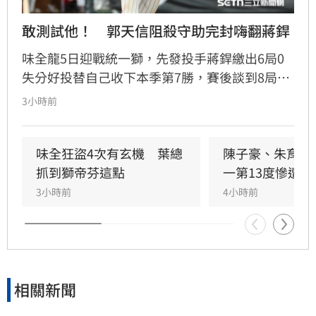
敢測試他！　郭天信阻殺守助完封嗨翻蔣銲
味全龍5日迎戰統一獅，先發投手蔣銲繳出6局0
失分好投替自己收下本季第7勝，賽後談到8局上
郭天信的關鍵阻殺替味全守住完封勝，蔣銲也直
3小時前
呼既然統一敢挑戰他的臂力，郭天信也就傳給他
看。
味全狂盜4次有玄機　葉總
陳子豪、朱育賢
抓到獅帝芬這點
一第13度慘遭完
3小時前
4小時前
相關新聞