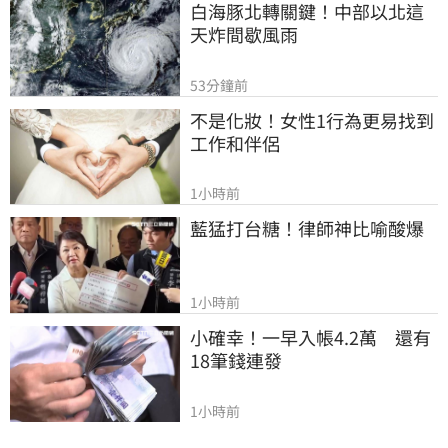
白海豚北轉關鍵！中部以北這
天炸間歇風雨
53分鐘前
不是化妝！女性1行為更易找到
工作和伴侶
1小時前
藍猛打台糖！律師神比喻酸爆
1小時前
小確幸！一早入帳4.2萬　還有
18筆錢連發
1小時前