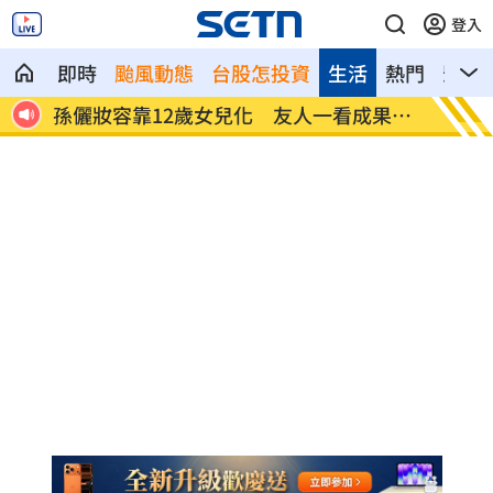
登入
即時
颱風動態
台股怎投資
生活
熱門
影音
上身
孫儷妝容靠12歲女兒化 友人一看成果驚
關聖帝
呆