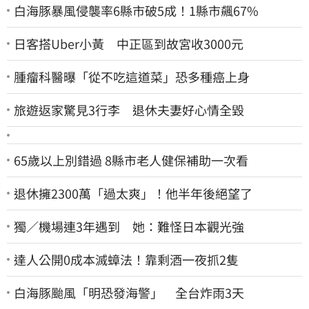
白海豚暴風侵襲率6縣市破5成！1縣市飆67%
日客搭Uber小黃 中正區到故宮收3000元
腫瘤科醫曝「從不吃這道菜」恐多種癌上身
旅遊返家驚見3行李 退休夫妻好心情全毀
65歲以上別錯過 8縣市老人健保補助一次看
退休擁2300萬「過太爽」！他半年後絕望了
獨／機場連3年遇到 她：難怪日本觀光強
達人公開0成本滅蟑法！靠剩酒一夜抓2隻
白海豚颱風「明恐發海警」 全台炸雨3天