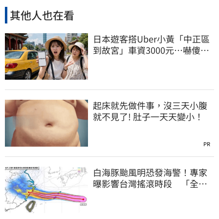
其他人也在看
日本遊客搭Uber小黃「中正區
到故宮」車資3000元…嚇傻：
都沒心情逛了
起床就先做件事，沒三天小腹
就不見了! 肚子一天天變小！
PR
白海豚颱風明恐發海警！專家
曝影響台灣搖滾時段 「全台
雨炸3天」