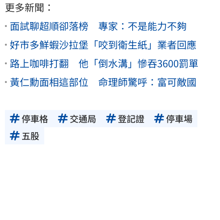
更多新聞：
面試聊超順卻落榜 專家：不是能力不夠
好市多鮮蝦沙拉堡「咬到衛生紙」業者回應
路上咖啡打翻 他「倒水溝」慘吞3600罰單
黃仁勳面相這部位 命理師驚呼：富可敵國
停車格
交通局
登記證
停車場
五股