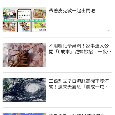
帶著皮克敏一起出門吧
PR
不用噴化學藥劑！家事達人公
開「0成本」滅蟑妙招 一夜輕
鬆抓2隻
三颱鼎立？白海豚高機率發海
警！週末天氣恐「爛成一坨
泥」 侵台機率曝