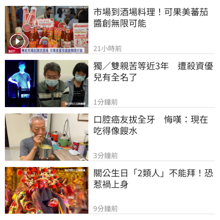
市場到酒場料理！可果美蕃茄
醬創無限可能
21小時前
獨／雙親苦等近3年　遭殺資優
兒有全名了
1分鐘前
口腔癌友拔全牙　悔嘆：現在
吃得像餿水
3分鐘前
關公生日「2類人」不能拜！恐
惹禍上身
9分鐘前