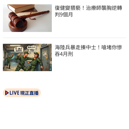
復健變猥褻！治療師襲胸逆轉
判9個月
海陸兵暴走揍中士！嗆堵你慘
吞4月刑
現正直播