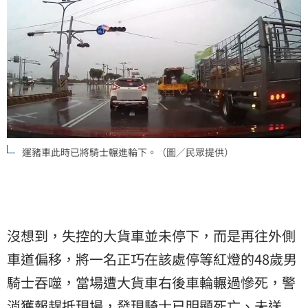
運豬車此時已將騎士輾進輪下。（圖／民眾提供）
沒想到，失控的大貨車並未停下，而是再往外側
車道偏移，將一名正巧在該處停等紅燈的48歲男
騎士
吞噬，當場遭大貨車右後車輪輾過慘死，警
消獲報趕抵現場，發現騎士已明顯死亡、未送