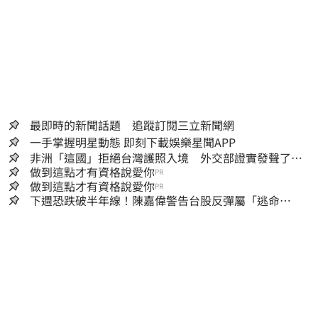
最即時的新聞話題 追蹤訂閱三立新聞網
一手掌握明星動態 即刻下載娛樂星聞APP
非洲「這國」拒絕台灣護照入境 外交部證實發聲了：
持續交涉聯繫
做到這點才有資格說愛你
PR
做到這點才有資格說愛你
PR
下週恐跌破半年線！陳嘉偉警告台股反彈屬「逃命
波」：空頭大屠殺剛開始