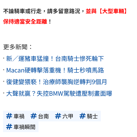
不論騎車或行走，請多留意路況，
並與【大型車輛】
保持適當安全距離
！
更多新聞：
新／運豬車猛撞！台南騎士慘死輪下
Macan硬轉擊落重機！騎士秒噴馬路
復健變猥褻！治療師襲胸逆轉判9個月
大聲就贏？失控BMW駕駛遭壓制畫面曝
車禍
台南
六甲
騎士
車禍瞬間