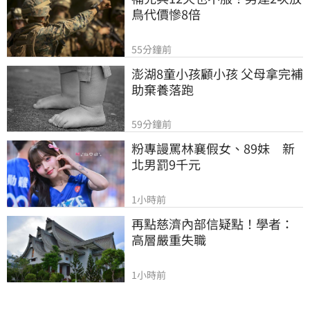
鳥代價慘8倍
55分鐘前
澎湖8童小孩顧小孩 父母拿完補
助棄養落跑
59分鐘前
粉專謾罵林襄假女、89妹　新
北男罰9千元
1小時前
再點慈濟內部信疑點！學者：
高層嚴重失職
1小時前