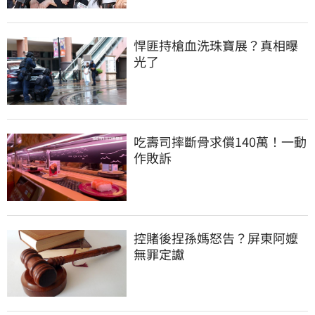
悍匪持槍血洗珠寶展？真相曝
光了
吃壽司摔斷骨求償140萬！一動
作敗訴
控賭後捏孫媽怒告？屏東阿嬤
無罪定讞