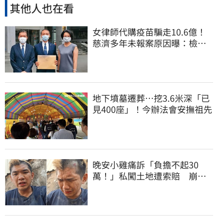
其他人也在看
女律師代購疫苗騙走10.6億！
慈濟多年未報案原因曝：檢警
上門才知被騙
地下墳墓遷葬…挖3.6米深「已
見400座」！今辦法會安撫祖先
晚安小雞痛訴「負擔不起30
萬！」私闖土地遭索賠 崩
潰：不接受漫天要價