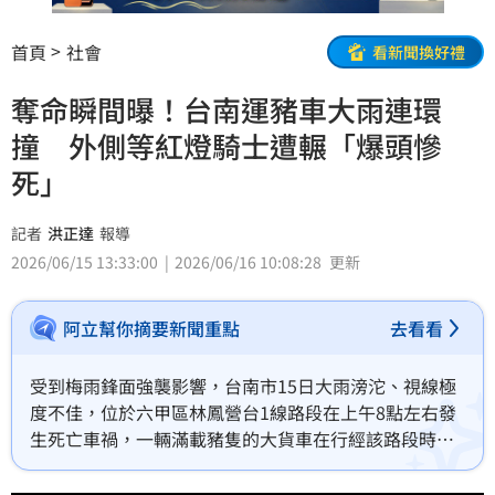
首頁
社會
看新聞換好禮
奪命瞬間曝！台南運豬車大雨連環
撞 外側等紅燈騎士遭輾「爆頭慘
死」
記者
洪正達
報導
2026/06/15 13:33:00
2026/06/16 10:08:28
更新
阿立幫你摘要新聞重點
去看看
受到梅雨鋒面強襲影響，台南市15日大雨滂沱、視線極
度不佳，位於六甲區林鳳營台1線路段在上午8點左右發
生死亡車禍，一輛滿載豬隻的大貨車在行經該路段時，
疑似因天雨路滑、視線不良，整輛車瞬間失控在公路上
橫衝直撞，不幸造成1死1傷的悲劇，目前後方行車記錄