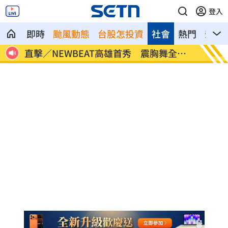
登入
即時
颱風動態
台股怎投資
社會
熱門
影音
公里火
直擊／NEWBEAT高雄首秀 震胸舞全場
颱風紫
嗨翻
警