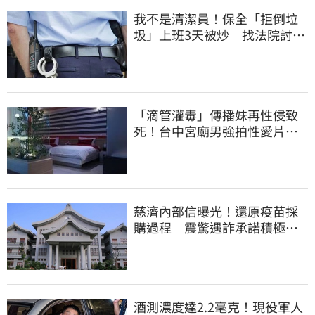
我不是清潔員！保全「拒倒垃
圾」上班3天被炒 找法院討公
道結果出爐
「滴管灌毒」傳播妹再性侵致
死！台中宮廟男強拍性愛片
惡行曝光
慈濟內部信曝光！還原疫苗採
購過程 震驚遇詐承諾積極追
回善款
酒測濃度達2.2毫克！現役軍人