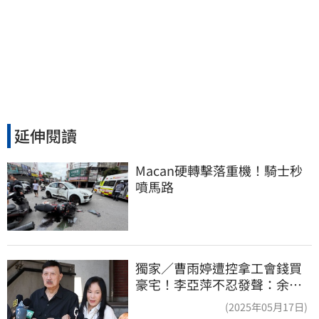
延伸閱讀
Macan硬轉擊落重機！騎士秒
噴馬路
獨家／曹雨婷遭控拿工會錢買
豪宅！李亞萍不忍發聲：余天
管工會都貼錢
(2025年05月17日)