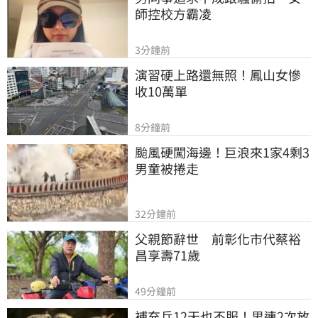
師控校方霸凌
3分鐘前
演習硬上路還無照！鳳山女慘
收10萬單
8分鐘前
颱風硬闖海邊！巨浪來1家4剩3 
男童被捲走
32分鐘前
父親節辭世　前彰化市代蔡裕
昌享壽71歲
49分鐘前
補充兵12天也不服！男連2次放