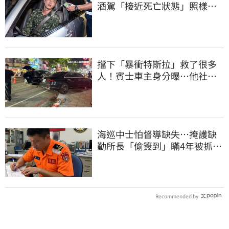
酒駕「接近死亡狀態」照樣開
車上路遭勒退
擋下「暴衝特斯拉」救了很多
人！賓士車主身分曝…他社群
擁1.4萬追蹤
海巡中士怕督導缺失…掩護缺
勤所長「偷簽到」瞞4年被抓
包！下場曝光
Recommended by