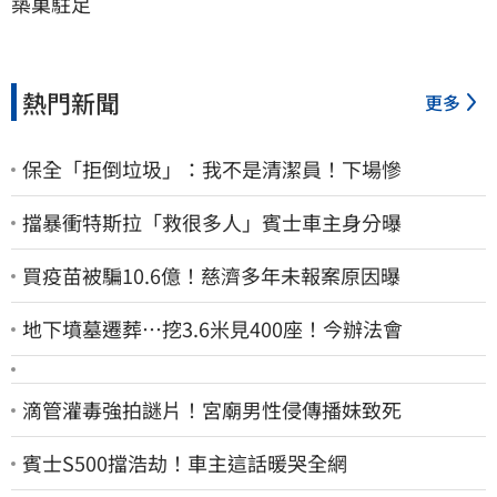
築巢駐足
熱門新聞
更多
保全「拒倒垃圾」：我不是清潔員！下場慘
擋暴衝特斯拉「救很多人」賓士車主身分曝
買疫苗被騙10.6億！慈濟多年未報案原因曝
地下墳墓遷葬…挖3.6米見400座！今辦法會
滴管灌毒強拍謎片！宮廟男性侵傳播妹致死
賓士S500擋浩劫！車主這話暖哭全網