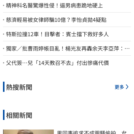
精神科名醫驚爆性侵！逼男病患跪地硬上
慈濟輕易被女律師騙10億？李怡貞拋4疑點
特斯拉撞12車！目擊者：賓士擋下救好多人
獨家／批曹雨婷帳目亂！楊光友再轟余天李亞萍：他
們工會跟演藝圈沒關
父代簽…兒「14天教召不去」付出慘痛代價
熱搜新聞
更多
相關新聞
男同事追求不成跟騷偷拍　女