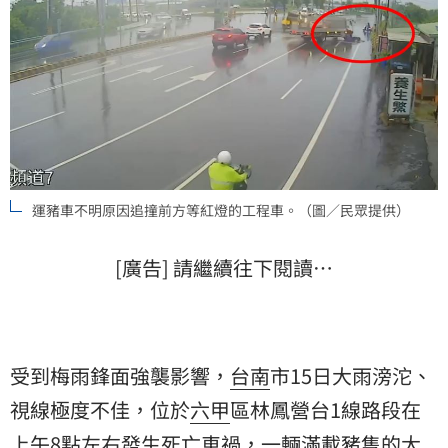
運豬車不明原因追撞前方等紅燈的工程車。（圖／民眾提供）
[廣告] 請繼續往下閱讀…
受到梅雨鋒面強襲影響，
台南
市15日大雨滂沱、
視線極度不佳，位於
六甲
區林鳳營台1線路段在
上午8點左右發生死亡
車禍
，一輛滿載豬隻的大