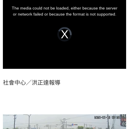
This
is
器也已曝光。
a
The media could not be loaded, either because the server
modal
window.
or network failed or because the format is not supported.
Video
Player
is
loading.
社會中心／洪正達報導