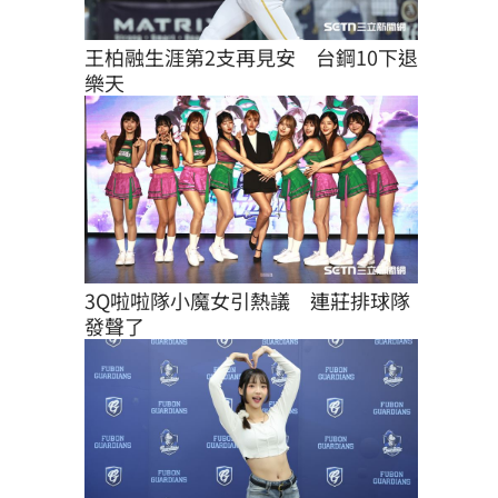
王柏融生涯第2支再見安　台鋼10下退
樂天
3Q啦啦隊小魔女引熱議　連莊排球隊
發聲了