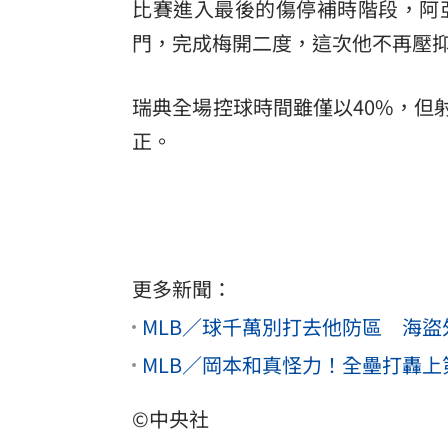
比賽進入最後的傷停補時階段，阿
門，完成梅開二度，這次他不再壓
瑞典全場控球時間雖僅以40%，但
正。
更多新聞：
MLB／球千萬別打去他防區 海盜
MLB／岡本和真怪力！全壘打轟上
©中央社