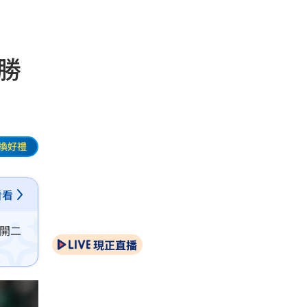
勝
換好禮
看看
梅開二
現正直播