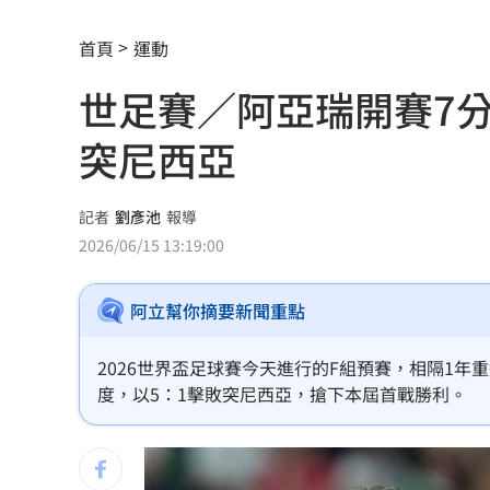
iPhone 17 Pro空機下殺 三星S26+降
首頁
運動
品牌如何用YouTube Shopping導購？
1
世足賽／阿亞瑞開賽7
上海抽驗嫁接睫毛膠水 逾8成含致癌敏
突尼西亞
鴻海最強單月營收 兆元企業挑戰月營
中國祭出入境新規 陸委會示警兩類人
記者
劉彥池
報導
2026/06/15 13:19:00
指追星沒邊界！西村力挨批：獨厚國外
南韓軍方：北韓朝「日本海」發射彈道
阿立幫你摘要新聞重點
獨／全台最大鍍膜店保養 遭重踩拉轉
2026世界盃足球賽今天進行的F組預賽，相隔1
度，以5：1擊敗突尼西亞，搶下本屆首戰勝利。
PO柯文哲慶生照！陳佩琪曝「開了新存
全網最醜邊牧被帶走了！狗爸媽焦慮到