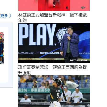
林庭謙正式加盟台新戰神　簽下複數
更多
年約
瓊斯盃賽制惹議　籃協正面回應為提
升強度