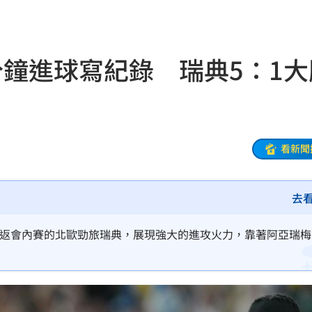
近8千
17:01
7:01
分鐘進球寫紀錄 瑞典5：1大
物
17:00
收兆
16:58
士
16:56
看新聞
粉絲
16:56
飛彈
16:54
去
試車
16:53
年重返會內賽的北歐勁旅瑞典，展現強大的進攻火力，靠著阿亞瑞
摺」
16:53
送醫
16:51