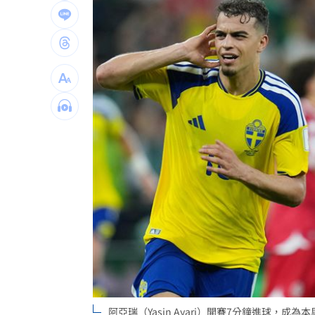
金門縣民卡全面數位化！悠遊付綁定享
傳離婚檢場、女兒非親生 李翊君露面
豪宅價格鬆動！台北之星跌破200萬元
1
Elly突辣洩性感裸背 釣出親媽小S說話
台灣彩券開獎直播中
20:31
LIVE三立+24小時直播
15:27
三立iNEWS新聞台線上直播
18:00
市場到酒場料理！可果美蕃茄醬創無限
父親節送會拉筋的按摩椅 爸爸「筋歡喜
油品食安事件引關注 挑選保健食品要注
阿亞瑞（Yasin Ayari）開賽7分鐘進球，