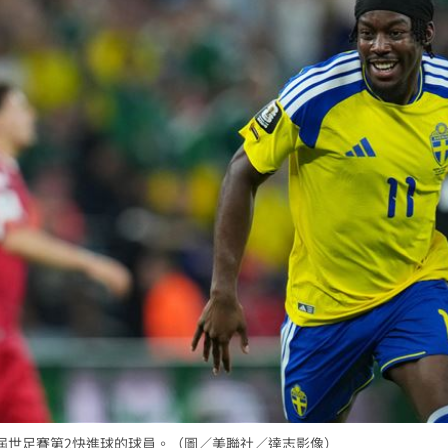
便利
16:51
回應
16:49
6:48
了
16:47
可能
12:00
」
18:00
意
13:00
成為本屆世足賽第2快進球的球員。（圖／美聯社／達志影像）