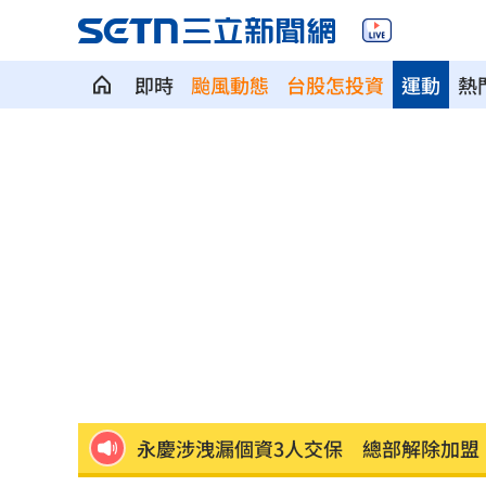
即時
颱風動態
台股怎投資
運動
熱
北市公務員私加女生LINE惹議 法務局
美女律師狠詐10億佣金 郭台銘：沒找
屏東男靠「一絕活」半年爽領政府百萬
雲林縣長身邊有共諜！前秘書洩行程給
知名男星下班路寵粉遭檢舉 慘被公安
永慶涉洩漏個資3人交保 總部解除加盟