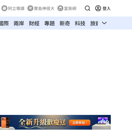
阿立導讀
寶島神很大
富房網
登入
國際
兩岸
財經
專題
新奇
科技
旅遊
汽車
寵物