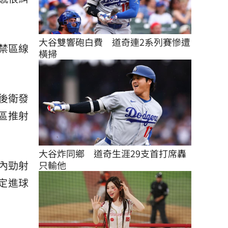
大谷雙響砲白費　道奇連2系列賽慘遭
碼禁區線
橫掃
後衛發
禁區推射
大谷炸同鄉　道奇生涯29支首打席轟
區內勁射
只輸他
裁定進球