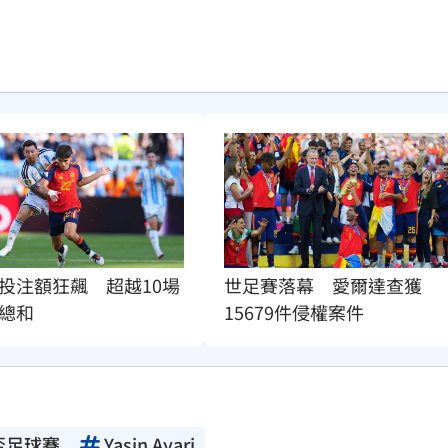
投注額狂飆　超越10場
世足賽落幕　愛爾達查獲
總和
15679件侵權案件
盃足球賽
Yasin Ayari