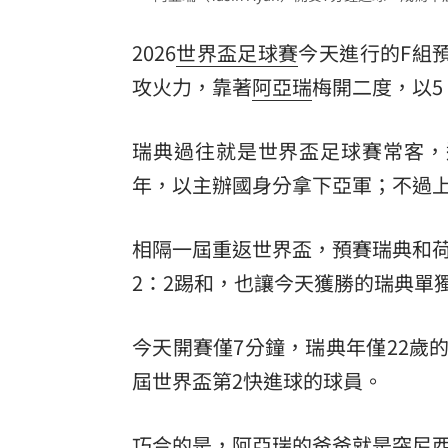
酷澎「爸氣父親節」國際官方品牌齊聚
2026
世界盃足球賽
今天進行的F組
罕病博士彭士齊 輪椅上的生命覺醒！
11
攻火力，靠著
阿亞瑞
梅開二度，以5
瑞典過往就是世界盃足球賽常客，連
年，以主辦國身分拿下亞軍；不過上
相隔一屆重返世界盃，預賽瑞典和
2：2踢和，也讓今天獲勝的瑞典單
今天開賽僅7分鐘，瑞典年僅22歲的阿
屆世界盃第2快進球的球員。
巧合的是，阿亞瑞的爸爸就是突尼