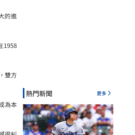
大的進
958
，雙方
熱門新聞
更多
也成為本
感很糾