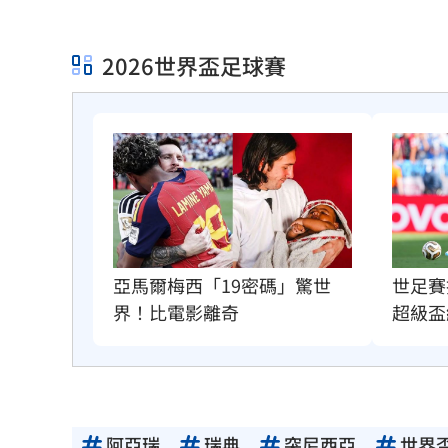
2026世界盃足球賽
亞馬爾梅西「19密碼」驚世
世足賽
界！比電影離奇
超級盃
阿亞瑞
瑞典
突尼西亞
世界