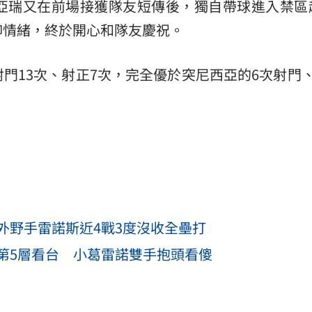
亞瑞又在前場接獲隊友短傳後，獨自帶球進入禁區
抑情緒，終於開心和隊友慶祝。
射門13次、射正7次，完全優於突尼西亞的6次射門
外野手雷諾斯近4戰3度沒收全壘打
第5層看台 小葛雷諾雙手抱頭看傻