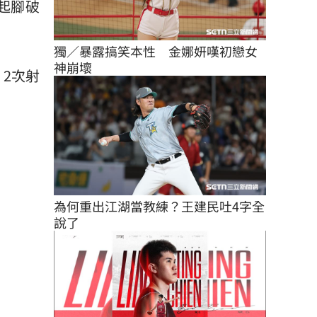
起腳破
獨／暴露搞笑本性　金娜妍嘆初戀女
神崩壞
、2次射
為何重出江湖當教練？王建民吐4字全
說了