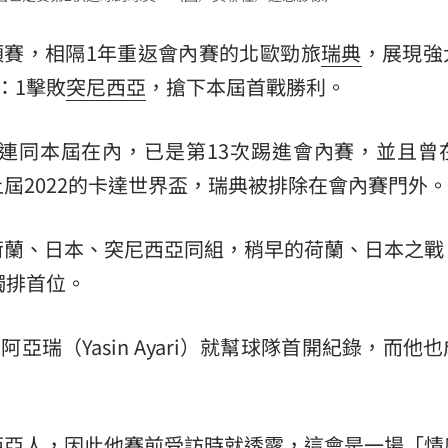
11:00
預賽，相隔1年重返會內賽的北歐勁旅
瑞典
，展現強
:00
：1擊敗
突尼西亞
，搶下本屆首戰勝利。
同本屆在內，已是第13次踢進會內賽，並且曾在1
屆2022的卡達世界盃，瑞典被排除在會內賽門外。
荷蘭、日本、突尼西亞同組，稍早的荷蘭、日本之戰
獨排首位。
亞瑞（Yasin Ayari）就幫球隊首開紀錄，而他
西亞人，因此他賽前受訪時就透露，這會是一場「情