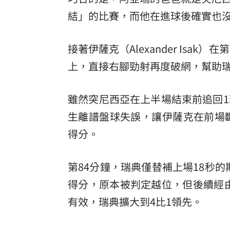
結」的比賽，而他在進球後確實也
接著伊薩克（Alexander Isa
上，直接右腳勁射再度破網，幫助瑞
雖然突尼西亞在上半場結束前追回1
生離譜盤球失誤，讓伊薩克在前場斷球後
得分。
第84分鐘，瑞典僅替補上場18秒的斯凡
得分，原本被判定越位，但後續經由影像輔助裁
有效，瑞典擴大到4比1領先。