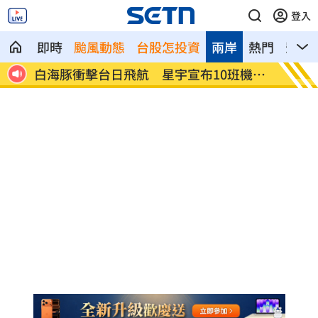
登入
即時
颱風動態
台股怎投資
兩岸
熱門
影音
機異
7月CPI年增2.54% 連3月突破通膨警戒
金鐘星
線
毯