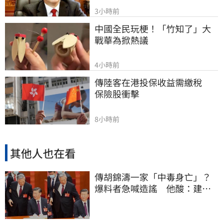
3小時前
中國全民玩梗！「竹知了」大
戰華為掀熱議
4小時前
傳陸客在港投保收益需繳稅 　
保險股衝擊
8小時前
其他人也在看
傳胡錦濤一家「中毒身亡」？
爆料者急喊造謠 他酸：建議
也不要游泳