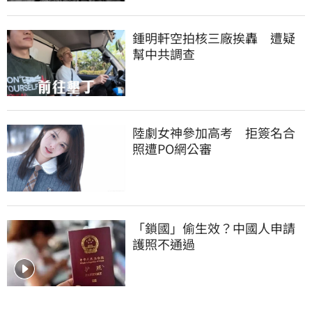
鍾明軒空拍核三廠挨轟　遭疑
幫中共調查
陸劇女神參加高考　拒簽名合
照遭PO網公審
「鎖國」偷生效？中國人申請
護照不通過