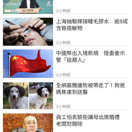
2小時前
上海抽驗嫁接睫毛膠水　逾8成
含致癌敏物
2小時前
中國祭出入境新規　陸委會示
警「這類人」
2小時前
全網最醜邊牧被帶走了！狗爸
媽焦慮到送醫
3小時前
員工怕丟臉拒讓母出席婚禮　
老闆怒開除