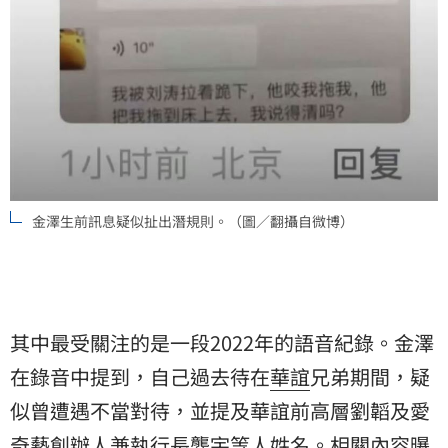
金澤生前訊息疑似扯出潛規則。（圖／翻攝自微博）
其中最受關注的是一段2022年的語音紀錄。金澤
在錄音中提到，自己過去待在
華誼
兄弟期間，疑
似曾遭遇不當對待，並提及華誼前高層劉韜及愛
奇藝創辦人兼執行長
龔宇
等人姓名。相關內容曝