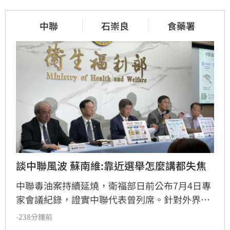
中聯
石崇良
食藥署
談中聯風波 蘇南維:靠近選舉怎麼講都失焦
中聯毒油案持續延燒，衛福部日前公布7月4日專
家會議紀錄，證實中聯代表曾列席。針對外界質
疑，與會的台大教授蘇南維還原現場，強調專家
-238分鐘前
當時不斷挑戰中聯製程，中聯僅在受詢問時才進