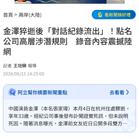
首頁
兩岸(大陸)
看新聞換好禮
金澤猝逝後「對話紀錄流出」！點名
公司高層涉潛規則 錄音內容震撼陸
網
記者
王培驊
報導
2026/06/15 14:25:00
阿立幫你摘要新聞重點
去看看
中國演員金澤（本名張家瑋）本月4日在杭州住處驟逝，
享年33歲。經紀公司事後發布訃聞證實死訊，但未說明
死因。隨著消息曝光，金澤前女友近日公開多段雙方過
往聊天紀錄與語音內容，再度引發中國網友熱烈討論。