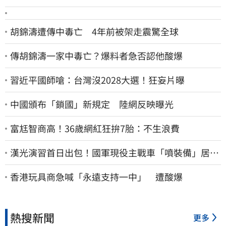
胡錦濤遭傳中毒亡 4年前被架走震驚全球
傳胡錦濤一家中毒亡？爆料者急否認他酸爆
習近平國師嗆：台灣沒2028大選！狂妄片曝
中國頒布「鎖國」新規定 陸網反映曝光
富尪智商高！36歲網紅狂拚7胎：不生浪費
漢光演習首日出包！國軍現役主戰車「噴裝備」居民
撿到零件…軍方說話了
香港玩具商急喊「永遠支持一中」 遭酸爆
熱搜新聞
更多