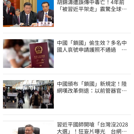
胡錦濤遭誤傳中毒亡！4年前
「被習近平架走」震驚全球
李克強猝逝被挖
中國「鎖國」偷生效？多名中
國人哀號申請護照不通過 網
紅驚：沒見過
中國頒布「鎖國」新規定！陸
網嘆改革倒退：以前管器官現
在管腿
習近平國師開嗆「台灣沒2028
大選」！狂妄片曝光 台網