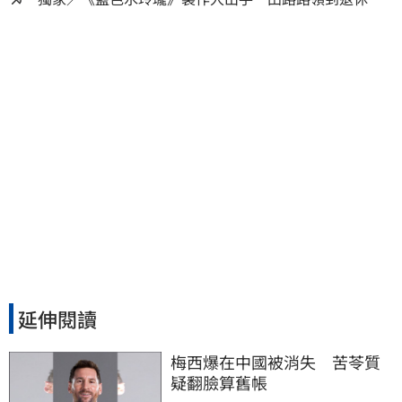
金！隱忍6年吐內幕
延伸閱讀
梅西爆在中國被消失　苦苓質
疑翻臉算舊帳