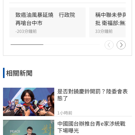
行辯護。蘇南維直言，該事件已從單純科學討論
演變為政治議題，並解釋當初主張「20%下架標
致癌油風暴延燒　行政院
稱中聯未參與下
準」是基於營養標示的務實考量。（記者：簡浩
再嗆台中市
批 衛福部:無欺
正）
-203分鐘前
33分鐘前
相關新聞
是否對饒慶鈴開罰？陸委會表
態了
1小時前
中國國台辦推台青e家涉統戰　
下場曝光