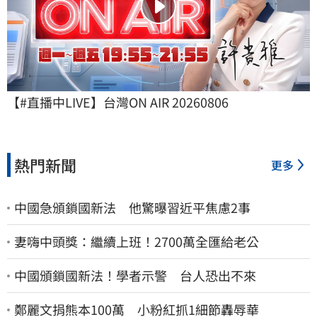
【#直播中LIVE】台灣ON AIR 20260806
熱門新聞
更多
中國急頒鎖國新法 他驚曝習近平焦慮2事
妻嗨中頭獎：繼續上班！2700萬全匯給老公
中國頒鎖國新法！學者示警 台人恐出不來
鄭麗文捐熊本100萬 小粉紅抓1細節轟辱華