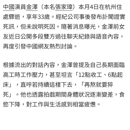
中國
演員
金澤
（本名
張家瑋
）本月4日在杭州住
處驟逝，享年33歲。經紀公司事後發布訃聞證實
死訊，但未說明死因。隨著消息曝光，金澤前女
友近日公開多段雙方過往聊天紀錄與語音內容，
再度引發中國網友熱烈討論。
根據流出的對話內容，金澤曾提及自己長期面臨
高工時工作壓力，甚至坦言「12點收工、6點起
床」，直呼若持續這樣下去，「再熬就要猝
死」。他也透露拍戲期間身體狀況逐漸變差，食
慾下降，對工作與生活感到相當疲憊。