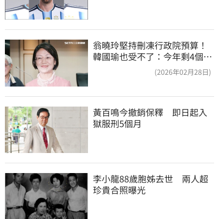
翁曉玲堅持刪凍行政院預算！
韓國瑜也受不了：今年剩4個月
你思考一下
(2026年02月28日)
黃百鳴今撤銷保釋　即日起入
獄服刑5個月
李小龍88歲胞姊去世　兩人超
珍貴合照曝光