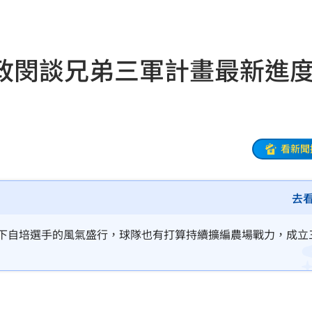
炸裂
19:02
00
政閔談兄弟三軍計畫最新
勝
18:51
雙金
18:43
大咖
18:40
看新聞
困
18:37
」
去
18:36
錢
18:34
簽下自培選手的風氣盛行，球隊也有打算持續擴編農場戰力，成立
看傻
18:33
晚
18:32