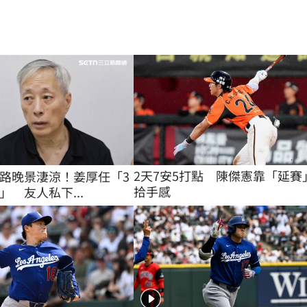
2天7安5打點　陳傑憲靠「延賽
路晚景淒涼！姜厚任「3
拾手感
」 友人私下...