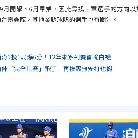
9月開學、6月畢業，因此尋找三軍選手的方向以
的台壽霸龍，其他業餘球隊的選手也有關注。
奇2投1局爆6分！12年來系列賽首輸白襪
本由伸「完全比賽」飛了 再挨轟無安打也掰