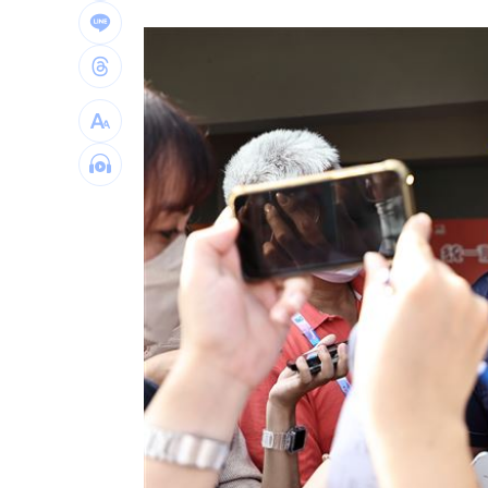
傳與女員工婚外情助升遷 FIFA主席回
台灣高中生超神！這賽事拿下1金2銀2銅
二伯衣印哈哈鄙卑 專家：別穿去日本
向中國洩半導體機密 前SK海力士員工
台灣彩券開獎直播中
20:31
LIVE三立+24小時直播
15:27
三立iNEWS新聞台線上直播
18:00
台彩父親節推新刮刮樂千萬頭獎超「爸
商場戰國來臨 台中「頂奢大道」逐漸
「拍片人的多重宇宙」職涯論壇9/12登