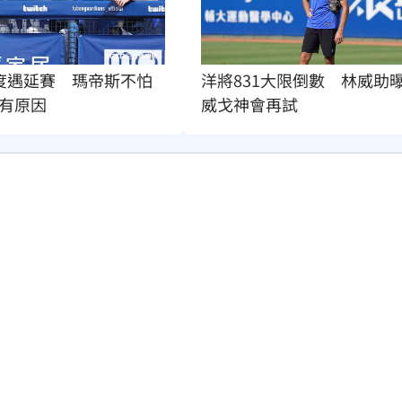
度遇延賽　瑪帝斯不怕
洋將831大限倒數　林威助
有原因
威戈神會再試