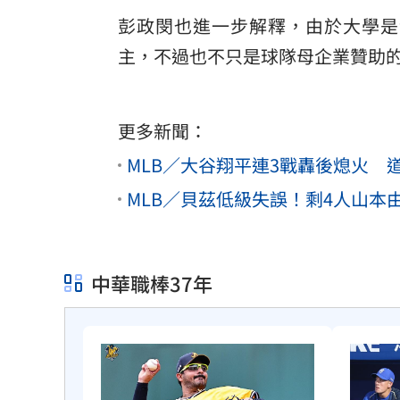
彭政閔也進一步解釋，由於大學是
主，不過也不只是球隊母企業贊助
更多新聞：
MLB／大谷翔平連3戰轟後熄火 道
MLB／貝茲低級失誤！剩4人山
中華職棒37年