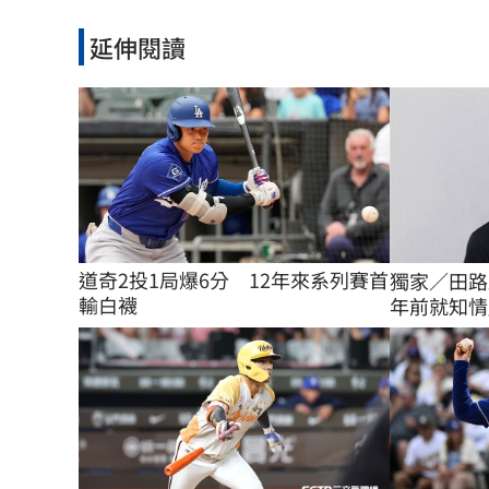
延伸閱讀
道奇2投1局爆6分　12年來系列賽首
獨家／田路
輸白襪
年前就知情