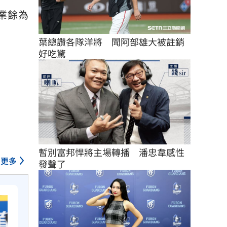
業餘為
葉總讚各隊洋將　聞阿部雄大被註銷
好吃驚
暫別富邦悍將主場轉播　潘忠韋感性
更多
發聲了