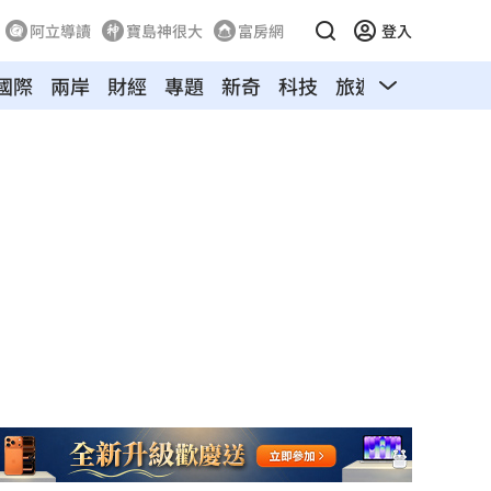
阿立導讀
寶島神很大
富房網
登入
國際
兩岸
財經
專題
新奇
科技
旅遊
汽車
寵物