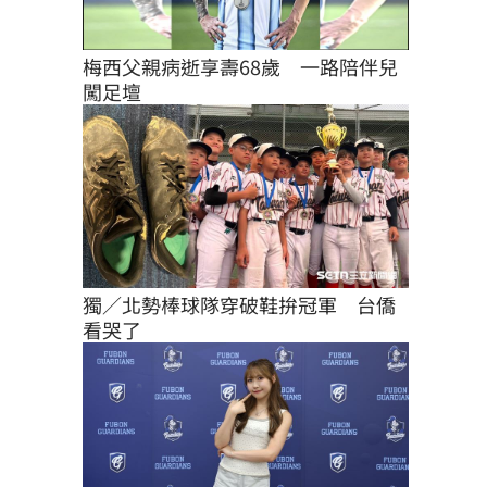
梅西父親病逝享壽68歲　一路陪伴兒
闖足壇
獨／北勢棒球隊穿破鞋拚冠軍　台僑
看哭了