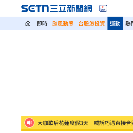
即時
颱風動態
台股怎投資
運動
熱
SBS歌謠大戰開播30分鐘傳災情！粉絲
羅戈8局失1分好投 兄弟火力爆發橫掃
接觸「常見塑膠微粒＋這樣吃」恐釀脂
伍婉華喊白沙屯颱風致歉 全網打氣讚
月薪3萬多怎麼活下去？過來人揭真實生
大咖歌后花蓮度假3天 喊話巧遇直接合