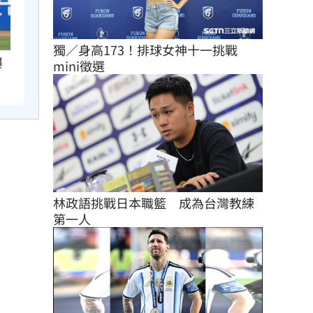
獨／身高173！排球女神十一挑戰
曝
mini徵選
林政語挑戰日本職籃　成為台灣教練
第一人