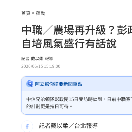
3大SM門面擔歌謠大戰主持！同框顏值
首頁
運動
繞違停貨車遭撞！嘉義婦慘死姪重傷
19:
中職／農場再升級？彭
新濠建設單日狂掃5點 風佑築豪取8連
自培風氣盛行有話說
震後徒手搬瓦礫救人 委國舉重名將摘
魯冰花原唱隔13年開唱 台下驚見一票
記者
戴以柔
報導
2026/06/15 15:19:00
長野安曇野暴雨釀土石流 390住宿客受
白海豚轉輕颱！最快「今夜脫離暴風圈
阿立幫你摘要新聞重點
獨／曝YT暫停更3週 南珉貞：不是因為
中信兄弟領隊彭政閔15日受訪時談到，日前中職
的計劃更是指日可待。
李李仁慶祝父親節！合體大尾油土伯網
小孩不願繫安全帶！全機乘客慘滯留一
記者戴以柔／台北報導