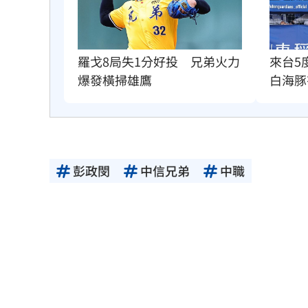
來台5
羅戈8局失1分好投　兄弟火力
白海豚
爆發橫掃雄鷹
彭政閔
中信兄弟
中職