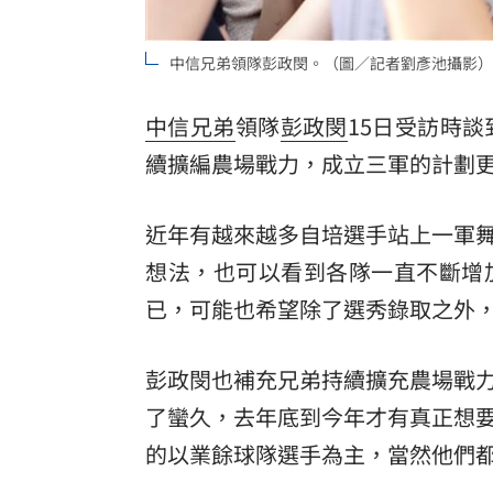
8國球員齊聚高雄 Formosa 7s掀足球
中信兄弟領隊彭政閔。（圖／記者劉彥池攝影）
理想混蛋號召粉絲跨海追星吃美食！
18:
中信兄弟
領隊
彭政閔
15日受訪時談
續擴編農場戰力，成立三軍的計劃
近年有越來越多自培選手站上一軍
想法，也可以看到各隊一直不斷增
已，可能也希望除了選秀錄取之外
彭政閔也補充兄弟持續擴充農場戰
了蠻久，去年底到今年才有真正想
的以業餘球隊選手為主，當然他們