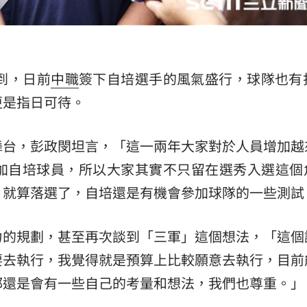
熱潮
10:00
15
到，日前
中職
簽下自培選手的風氣盛行，球隊也有
更是指日可待。
舞台，彭政閔坦言，「這一兩年大家對於人員增加越
加自培球員，所以大家其實不只留在選秀入選這個
，就算落選了，自培還是有機會參加球隊的一些測試
力的規劃，甚至再次談到「三軍」這個想法，「這個
要去執行，我覺得就是預算上比較願意去執行，目前
都還是會有一些自己的考量和想法，我們也尊重。」