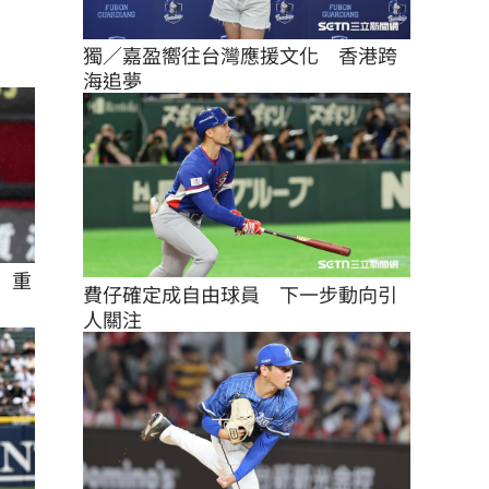
獨／嘉盈嚮往台灣應援文化　香港跨
海追夢
」重
費仔確定成自由球員　下一步動向引
人關注