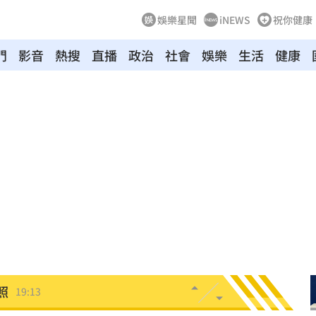
娛樂星聞
iNEWS
祝你健康
門
影音
熱搜
直播
政治
社會
娛樂
生活
健康
崩潰
19:28
雄鷹
19:24
肪肝
19:16
親切
19:15
活
19:15
照
19:13