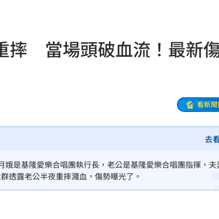
連勝
19:32
結帳
19:29
重摔 當場頭破血流！最新
休
19:20
目標
19:18
19:12
看新聞
霸凌
19:08
去
19:03
留情
19:03
楊月娥是基隆愛樂合唱團執行長，老公是基隆愛樂合唱團指揮，夫
社群透露老公半夜重摔濺血，傷勢曝光了。
股
19:03
火球
18:57