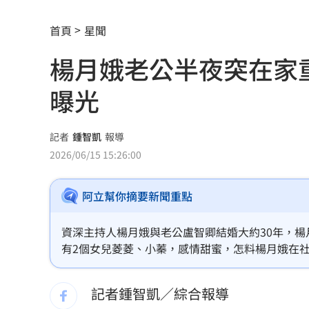
兄弟打線突破後勁 黃韋盛3打點率隊2
首頁
星聞
龍藏經7折仍要131.6萬 他原價現金秒
楊月娥老公半夜突在家
99歲婆婆「月花35萬」！66歲媳無法退
曝光
外野僅是短暫快樂 餅總曝張皓崴終極
想靠正二翻本？ 達人教戰槓反ETF心法
記者
鍾智凱
報導
2026/06/15 15:26:00
男同事追求不成跟騷偷拍 女師控校方
阿立幫你摘要新聞重點
演習硬上路還無照！鳳山女慘收10萬單
一軍不是來跑龍套 餅總對新人不手下
資深主持人楊月娥與老公盧智卿結婚大約30年，
有2個女兒菱菱、小蓁，感情甜蜜，怎料楊月娥在
靠2根鐵軌橫掃AI鏈 川湖財報衝上萬金
記者鍾智凱／綜合報導
孫易磊登板2局2K無失分！ 飆156公里