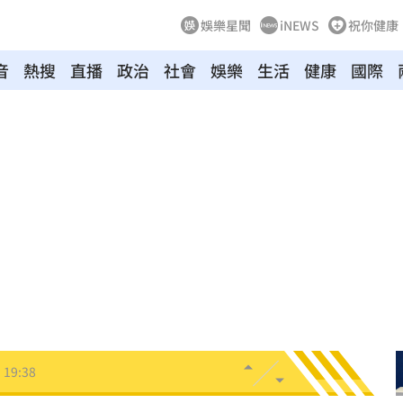
娛樂星聞
iNEWS
祝你健康
音
熱搜
直播
政治
社會
娛樂
生活
健康
國際
療
20:11
聲」
20:06
誰？
20:05
贖金
20:02
節
19:42
19:38
便啦
19:32