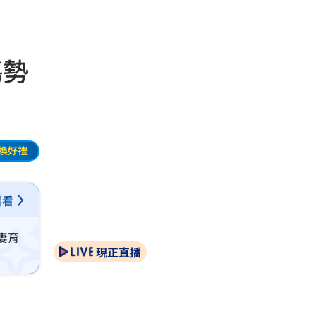
傷勢
換好禮
看看
妻育
現正直播