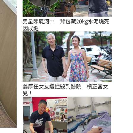
男星陳屍河中　背包藏20kg水泥塊死
因成謎
姜厚任女友遭控殺到醫院　槓正宮女
兒！