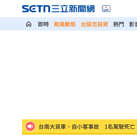
即時
颱風動態
台股怎投資
熱門
影
獨／早療課彈7歲童額頭 家長控不當治
AKIRA開唱藏彩蛋！兒子首度驚喜獻「
台灣囡仔來了 馬蒔權開唱嗨喊：我是
驚傳駭客猛攻華爾街 多家受害者已吐
公推孫散步遭撞亡 女慟:沒有爸爸的父親
台南大貨車、自小客事故 1名駕駛死亡
崔立于高雄開唱 台下讓他氣噗噗：隨