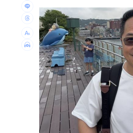
直擊／NEWBEAT高雄首秀 震胸舞全場
颱風紫暴雨今晚開炸 估「這時」解除
傅家接班人幕僚酒駕遭移送！公所火速
台灣彩券開獎直播中
20:31
LIVE三立+24小時直播
15:27
三立iNEWS新聞台線上直播
18:00
台彩父親節推新刮刮樂千萬頭獎超「爸
商場戰國來臨 台中「頂奢大道」逐漸
「拍片人的多重宇宙」職涯論壇9/12登
8國球員齊聚高雄 Formosa 7s掀足球