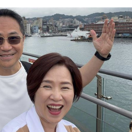
嗨翻
18:53
海警
18:52
准辭
18:52
」氣
12:00
成形
12:00
場！
10:30
熱潮
10:00