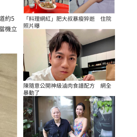
道約5
「料理網紅」肥大叔暴瘦猝逝　住院
照片曝
當機立
陳隨意公開神級滷肉食譜配方　網全
暴動了