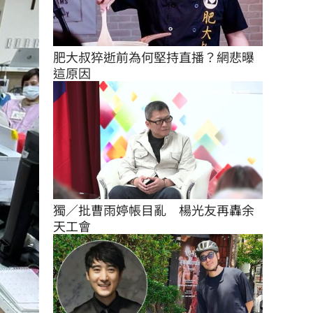
肥大叔猝逝前為何堅持直播？網悲曝
這原因
獨／批曹雨婷帳目亂　楊光友再轟余
天工會