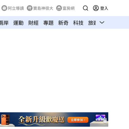
阿立導讀
寶島神很大
富房網
登入
兩岸
運動
財經
專題
新奇
科技
旅遊
汽車
寵物