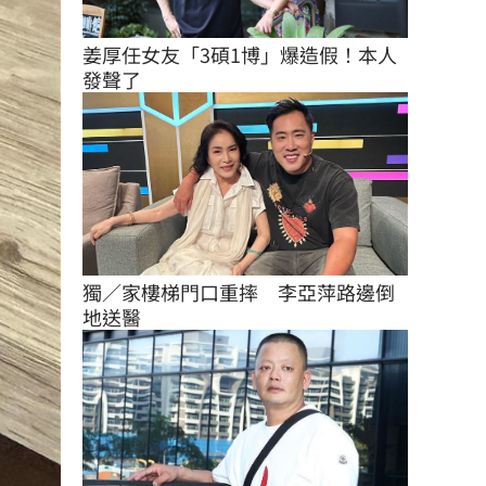
姜厚任女友「3碩1博」爆造假！本人
發聲了
獨／家樓梯門口重摔　李亞萍路邊倒
地送醫