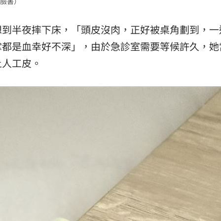
臉書）
想到半夜摔下床，「頭皮沒肉，正好被桌角劃到，一
掌都是血幸好不深」，由於急診室需要等候許久，她
上人工皮。