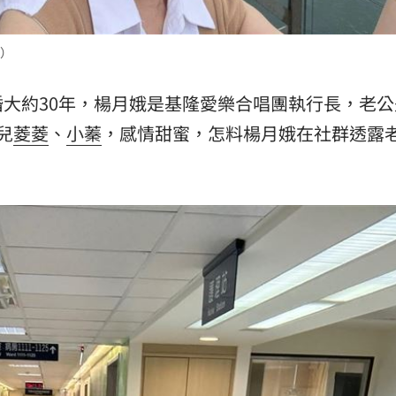
15
）
大約30年，楊月娥是基隆愛樂合唱團執行長，老公
兒
菱菱
、
小蓁
，感情甜蜜，怎料楊月娥在社群透露