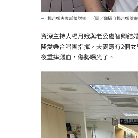
理想混蛋號召粉絲跨海追星吃美食！
18:
楊月娥夫妻感情甜蜜。（圖／翻攝自楊月娥臉書
資深主持人
楊月娥
與老公盧智卿結婚
隆愛樂合唱團指揮，夫妻育有2個女
夜重摔濺血，傷勢曝光了。