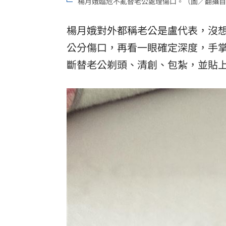
楊月娥臨危不亂替老公處理傷口。（圖／翻攝自
楊月娥對外都稱老公是盧代表，沒
公分傷口，再看一眼確定深度，手
斷替老公剃頭、清創、包紮，並貼