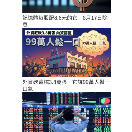
記憶體每股配8.6元的它　8月17日除
息
外資砍這檔3.8萬張　它讓99萬人鬆一
口氣