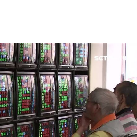
日台股、陸港股的航空族群全面走強，成為盤面資金瘋搶的絕對焦
新了
12:46
誇大
12:43
可能
12:00
」
18:00
意
13:00
:00
11:00