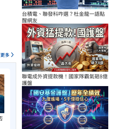
台積電、聯發科咋選？杜金龍一語點
醒網友
更多
聯電成外資提款機！國家隊霸氣砸8億
護盤
否