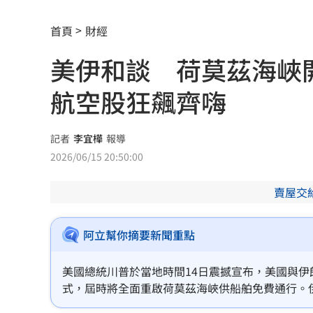
沈伯洋招募「巡洋監兵」 目標千名監
首頁
財經
公視預算遭刪凍10.2億 卓榮泰說話了
1
美伊和談 荷莫茲海峽
想買Kia先看這篇！8月祭超狂優惠
13:00
航空股狂飆齊嗨
四貸同堂玩槓桿！銀行點名2大查核死角
前兄弟打教莎菈炸裂 還是WPBL首支滿
記者
李宜樺
報導
2026/06/15 20:50:00
蕭敬騰遇惡房東被寄存證信函！喜鵲回
賣屋交
行車糾紛！台中伯滿頭是血 慘遭暴打
ENHYPEN站姐直播亡！最後住處曝光網
阿立幫你摘要新聞重點
獨家／黃崇仁生前曝有靈異體質躲班機
美國總統川普於當地時間14日震撼宣布，美國與伊
式，屆時將全面重啟荷莫茲海峽供船舶免費通行。
94歲資深女星辭世 演員兒悲洩臨終前
大和解，直接引爆國際油價走跌，布蘭特原油與WT