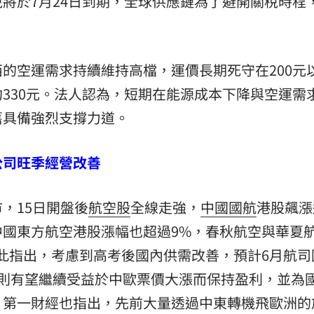
稅將於7月24日到期，全球供應鏈為了避開關稅時程
的空運需求持續維持高檔，運價長期死守在200元
330元。法人認為，短期在能源成本下降與空運需
舊具備強烈支撐力道。
公司旺季經營改善
，15日開盤後
航空股
全線走強，
中國國航
港股飆漲
、中國東方航空港股漲幅也超過9%，春秋航空與華夏航
此指出，考慮到高考後國內供需改善，預計6月航司
線則有望繼續受益於中歐票價大漲而保持盈利，並為
。第一財經也指出，先前大量透過中東轉機飛歐洲的