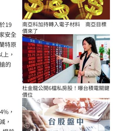
南亞科加持轉入電子材料　南亞目標
於19
價來了
家安全
蘭特原
以上，
搶的
杜金龍公開6檔私房股！曝台積電關鍵
價位
逾4%，
大減，