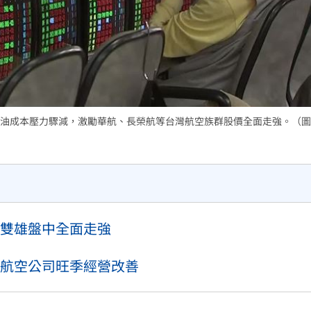
油成本壓力驟減，激勵華航、長榮航等台灣航空族群股價全面走強。（圖
雙雄盤中全面走強
港航空公司旺季經營改善