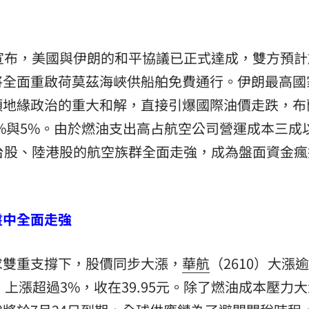
宣布，美國與伊朗的和平協議已正式達成，雙方預計
將全面重啟荷莫茲海峽供船舶免費通行。伊朗最高國
項地緣政治的重大和解，直接引爆國際油價走跌，布
4%與5%。由於燃油支出高占航空公司營運成本三成
台股、陸港股的航空族群全面走強，成為盤面資金瘋
盤中全面走強
求雙重支撐下，股價同步大漲，
華航
（2610）大漲
8）上漲超過3%，收在39.95元。除了燃油成本壓力