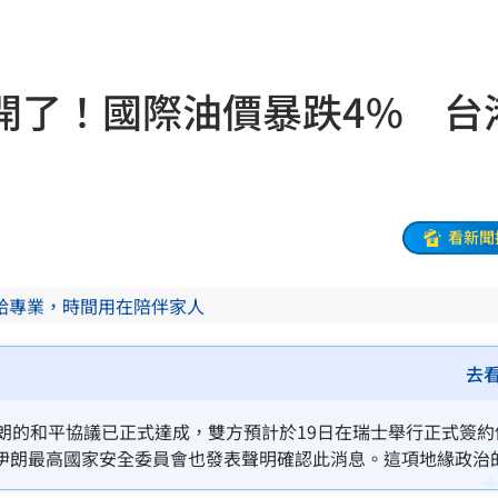
票員
13:05
3:01
開了！國際油價暴跌4% 台
12:55
貫砲
12:54
看新聞
應了
12:53
給專業，時間用在陪伴家人
趴地
12:52
看哭
12:48
去
墜海
12:47
朗的和平協議已正式達成，雙方預計於19日在瑞士舉行正式簽約
伊朗最高國家安全委員會也發表聲明確認此消息。這項地緣政治
病況
12:46
I原油期貨盤中雙雙大跌逾4%與5%。由於燃油支出高占航空公