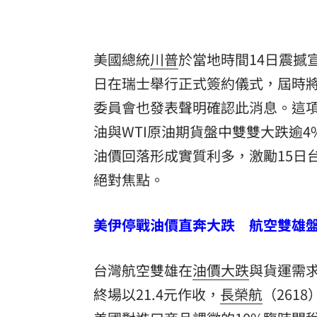
美國總統
川普
於當地時間14日震撼
日在瑞士舉行正式簽約儀式，屆時
委員會也發表聲明確認此消息。這
油與WTI原油期貨盤中雙雙大跌逾
油價回落形成實質利多，激勵15日
絕對焦點。
美伊停戰油價直奔大跌 航空雙雄
台灣航空雙雄在
油價大跌
與貨運需
終場以21.4元作收，
長榮航
（261