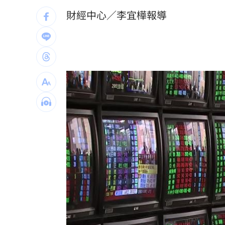
成本三成以上，油價回落形成實質利多，激勵15
蔡阿嘎復工！新企劃開拍 二伯IG也更
財經中心／李宜樺報導
用AI改履歷應徵 收面試通知才發現被
台灣彩券開獎直播中
20:31
LIVE三立+24小時直播
15:27
三立iNEWS新聞台線上直播
18:00
市場到酒場料理！可果美蕃茄醬創無限
父親節送會拉筋的按摩椅 爸爸「筋歡喜
油品食安事件引關注 挑選保健食品要注
罕病博士彭士齊 輪椅上的生命覺醒！
11
酷澎「爸氣父親節」國際官方品牌齊聚