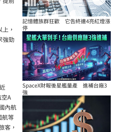
，提前
記憶體族群狂歡　它告終連4亮紅燈漲
停
以上，
求強勁
SpaceX財報後星艦量產　進補台廠3
近
強
空A
國內航
國航等
旅客，