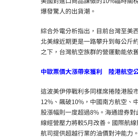
美國對進口商品課徵的10%臨時關
爆發驚人的出貨潮。
綜合外電分析指出，目前台灣至美西
北美線近期更是一路攀升到每公斤約
之下，台灣航空族群的營運動能依
中歐票價大漲帶來獲利 陸港航空
這波美伊停戰利多同樣席捲陸港股市
12%、飆破10%，中國南方航空
股漲幅則一度超過8%。海通證券對
線經營壓力將較5月改善。國際航
航司提供超越行業的油價對沖能力