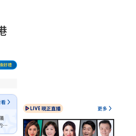
港
換好禮
看看
現正直播
更多
儀
的重
司營運