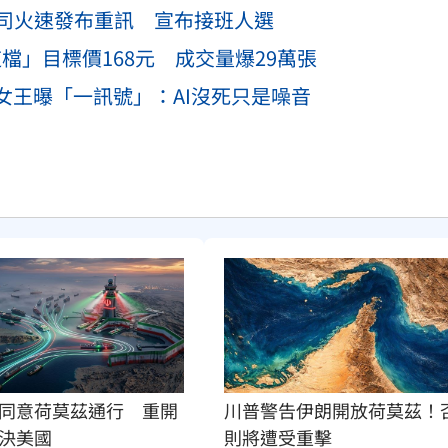
司火速發布重訊 宣布接班人選
檔」目標價168元 成交量爆29萬張
女王曝「一訊號」：AI沒死只是噪音
同意荷莫茲通行　重開
川普警告伊朗開放荷莫茲！
決美國
則將遭受重擊