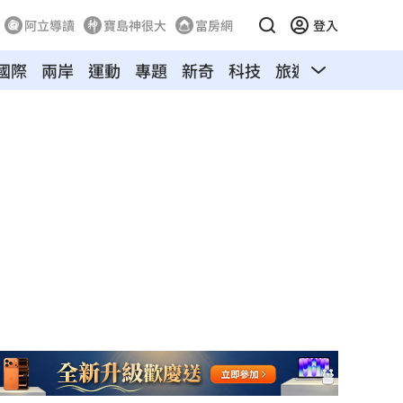
阿立導讀
寶島神很大
富房網
登入
國際
兩岸
運動
專題
新奇
科技
旅遊
汽車
寵物