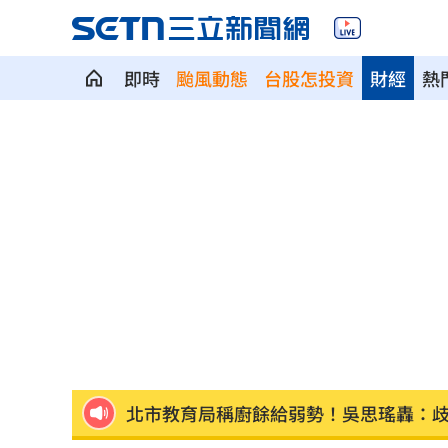
即時
颱風動態
台股怎投資
財經
熱
淡江大橋今晚8時起封橋 封閉範圍一次
林庭謙正式加盟台新戰神 簽下複數年
漢光42／後備動員！同心36號召集令發
高檢署主任批台糖！黃偉哲「2問題」打
水中熱舞翻轉爆意外 李雅英當場失控
Mina輕生後扯出西村力發言風波 粉絲
北市教育局稱廚餘給弱勢！吳思瑤轟：
1鄉鎮發錢了！符資格每人爽領5000元現