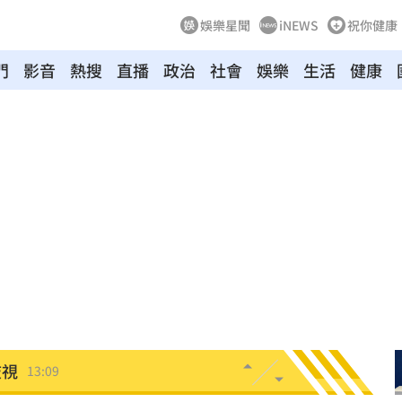
娛樂星聞
iNEWS
祝你健康
門
影音
熱搜
直播
政治
社會
娛樂
生活
健康
看
13:24
約
13:21
布了
13:21
臉
13:16
變臉
13:16
護航
13:14
歧視
13:09
金
13:08