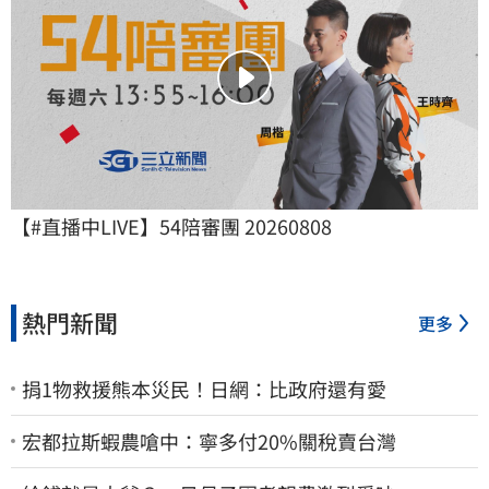
【#直播中LIVE】54陪審團 20260808
熱門新聞
更多
捐1物救援熊本災民！日網：比政府還有愛
宏都拉斯蝦農嗆中：寧多付20%關稅賣台灣