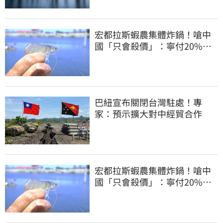
宏都拉斯蝦農集體炸鍋！嗆中
國「只會殺價」：寧付20%關
稅賣白蝦給台灣
巴紐宣布關閉台灣駐處！專
家：預示擴大對中經貿合作
宏都拉斯蝦農集體炸鍋！嗆中
國「只會殺價」：寧付20%關
稅賣白蝦給台灣