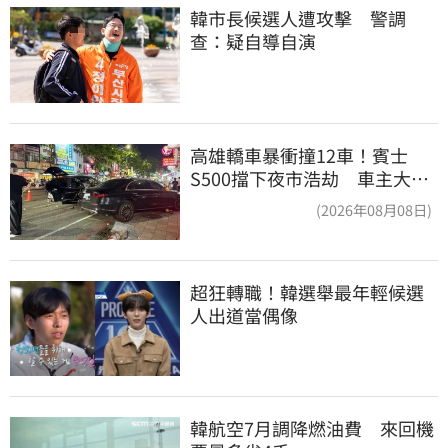
韓市長候選人遭攻擊　警調
查：疑自導自演
高雄轎車暴衝撞12車！賓士
S500擋下夜市浩劫 車主大
度：車再買就有
(2026年08月08日)
超狂轉職！韓選舉最年輕候選
人出道當偶像
韓航空7月調降燃油費　來回機