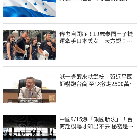
傳患自閉症！19歲泰國王子捷
運牽手日本美女 大方認：
「我在追她」
喊一覺醒來就武統！習近平國
師嚇跑台商 至少撤走2500萬份
工作
中國9/15爆「鎖國新法」！台
商赴機場才知出不去 秘密邊控
合法化