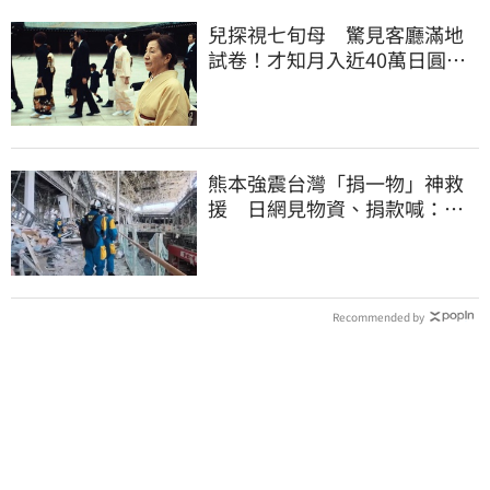
兒探視七旬母 驚見客廳滿地
試卷！才知月入近40萬日圓
真相竟如此感人
熊本強震台灣「捐一物」神救
援 日網見物資、捐款喊：給
台灣統治算了
Recommended by