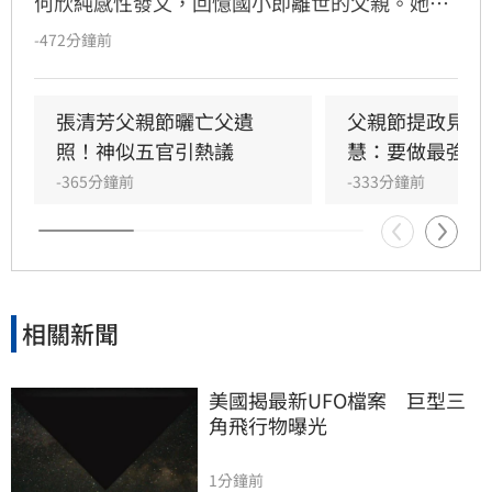
何欣純感性發文，回憶國小即離世的父親。她提
到，日前在地方座談會意外看見43年前父母參加
-472分鐘前
婚宴的舊影片，短短十幾秒身影讓她紅了眼眶。
身為長女的她，自幼扛起照顧家庭的重擔，在父
親節這天，她深情告白：「爸爸，你可以安心，
張清芳父親節曬亡父遺
父親節提政見禮
你不在以後，我有努力把這個家顧好。」
照！神似五官引熱議
慧：要做最強後
-365分鐘前
-333分鐘前
相關新聞
美國揭最新UFO檔案　巨型三
角飛行物曝光
1分鐘前