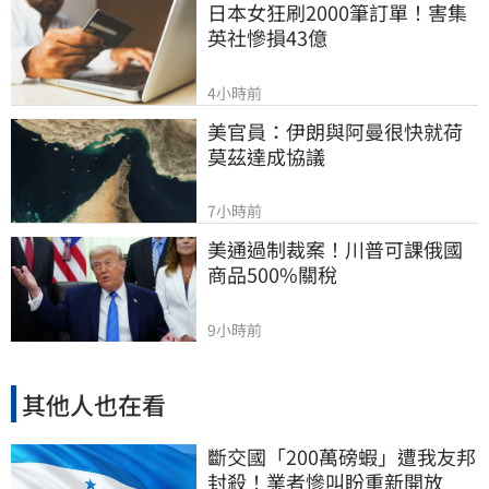
日本女狂刷2000筆訂單！害集
英社慘損43億
4小時前
美官員：伊朗與阿曼很快就荷
莫茲達成協議
7小時前
美通過制裁案！川普可課俄國
商品500%關稅
9小時前
其他人也在看
斷交國「200萬磅蝦」遭我友邦
封殺！業者慘叫盼重新開放