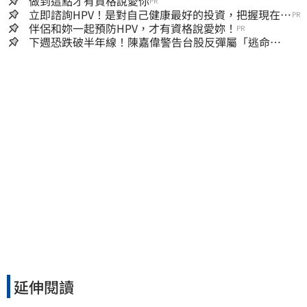
做到這點才有資格說愛你
PR
立即諮詢HPV！是對自己健康最好的投資，把握現在不
PR
嫌晚！
伴侶和妳一起預防HPV，才有資格說愛妳！
PR
下週恐跌破半年線！陳嘉偉警告台股反彈屬「逃命
波」：空頭大屠殺剛開始
延伸閱讀