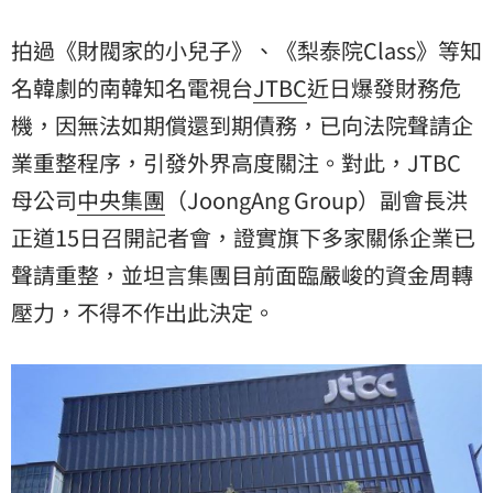
周轉壓力，不得不作出此決定。
拍過《財閥家的小兒子》、《梨泰院Class》等知
名韓劇的南韓知名電視台
JTBC
近日爆發
財務危
機
，因無法如期償還到期債務，已向法院聲請
企
業重整
程序，引發外界高度關注。對此，JTBC
母公司
中央集團
（JoongAng Group）副會長洪
正道15日召開記者會，證實旗下多家關係企業已
聲請重整，並坦言集團目前面臨嚴峻的資金周轉
壓力，不得不作出此決定。