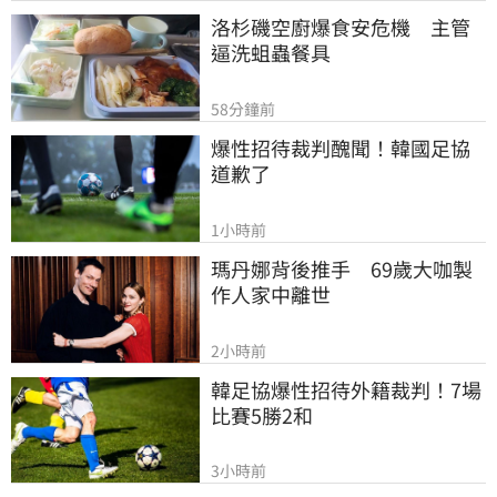
洛杉磯空廚爆食安危機　主管
逼洗蛆蟲餐具
58分鐘前
爆性招待裁判醜聞！韓國足協
道歉了
1小時前
瑪丹娜背後推手　69歲大咖製
作人家中離世
2小時前
韓足協爆性招待外籍裁判！7場
比賽5勝2和
3小時前