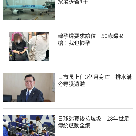
票最多省4千
韓孕婦要求讓位　50歲婦女
嗆：我也懷孕
日市長上任3個月身亡　排水溝
旁尋獲遺體
日球迷賽後撿垃圾　28年世足
傳統感動全網