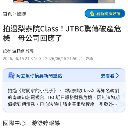
首頁
國際
看新聞換好禮
拍過梨泰院Class！JTBC驚傳破產危
機 母公司回應了
記者
游舒婷
報導
2026/06/15 21:37:00
2026/06/15 21:50:21
更新
阿立幫你摘要新聞重點
去看看
拍過《財閥家的小兒子》、《梨泰院Class》等知名韓劇
的南韓知名電視台JTBC近日爆發財務危機，因無法如期
償還到期債務，已向法院申請企業重整程序，引發外界
高度關注。對此，JTBC母公司中央集團（JoongAng 
Group）副會長洪正道15日召開記者會，證實旗下多家
國際中心／游舒婷報導
關係企業已申請重整，並坦言集團目前面臨嚴峻的資金