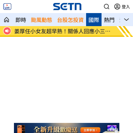
登入
即時
颱風動態
台股怎投資
國際
熱門
影音
三爭
獨／批曹雨婷帳目亂 楊光友再轟余天工
廖峻離
會