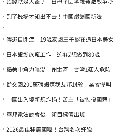
給錢就是大爺？ 日母子因孝親費激烈爭吵
到了機場才知出不去！中國爆鎖國新法
傳患自閉症！19歲泰國王子認在追日本美女
日本銀髮族瘋工作 逾4成想做到80歲
揭美中角力暗潮 謝金河：台灣1類人危險
斷交國200萬磅蝦遭我友邦封殺！業者慘叫
中國出入境新規炸鍋！苦主「被恢復國籍」
華邦電法說會後 新目標價出爐
2026最佳移居國曝！台灣名次好強