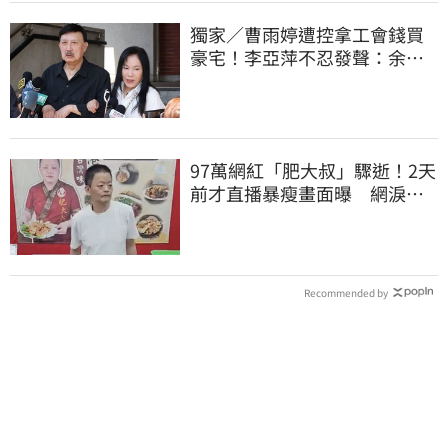
獨家／曹雨婷遭控拿工會錢買
豪宅！李亞萍不忍發聲：余天
管工會都貼錢
97萬網紅「肥大叔」驟逝！2天
前才直播暴瘦畫面曝 網淚
崩：一路好走
Recommended by