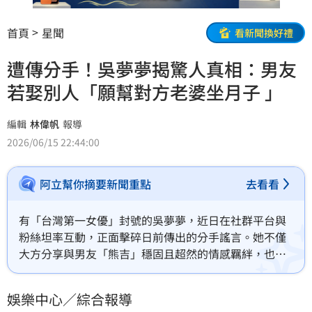
首頁
星聞
看新聞換好禮
遭傳分手！吳夢夢揭驚人真相：男友
若娶別人「願幫對方老婆坐月子 」
編輯
林偉帆
報導
2026/06/15 22:44:00
阿立幫你摘要新聞重點
去看看
有「台灣第一女優」封號的吳夢夢，近日在社群平台與
粉絲坦率互動，正面擊碎日前傳出的分手謠言。她不僅
大方分享與男友「熊吉」穩固且超然的情感羈絆，也首
度公開自己身處特殊職涯面對網路酸民的心理調適機
制。吳夢夢透露，自己面對人生困境一向抱持「60分剛
娛樂中心／綜合報導
好及格」的隨遇而安態度，以獨特的「躺平哲學」在複