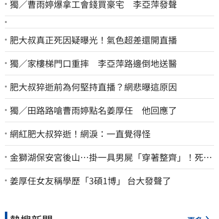
獨／曹雨婷爆拿工會錢買豪宅 李亞萍發聲
肥大叔真正死因疑曝光！氣色超差還開直播
獨／家樓梯門口重摔 李亞萍路邊倒地送醫
肥大叔猝逝前為何堅持直播？網悲曝這原因
獨／田路路嗆曹雨婷點名姜厚任 他回應了
網紅肥大叔猝逝！網淚：一直覺得怪
金獅湖保安宮後山…掛一具男屍「穿著整齊」！死者
身份曝
姜厚任女友稱學歷「3碩1博」 台大發聲了