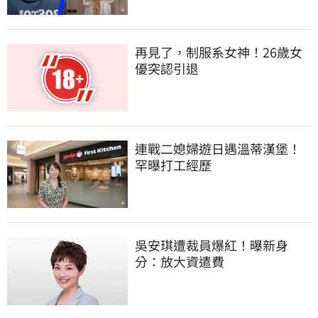
再見了，制服系女神！26歲女
優突認引退
連戰二媳婦遊日遇溫蒂漢堡！
罕曝打工經歷
吳安琪遭裁員爆紅！曝新身
分：放大資遣費