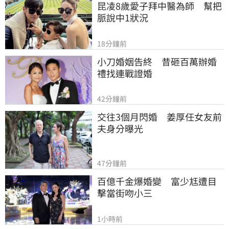
昆凌8歲愛子拜中醫為師　幫把
脈說中1狀況
18分鐘前
小刀婚姻告終　昔砸百萬辦婚
禮找連戰證婚
42分鐘前
交往3個月閃婚　姜厚任女友前
夫身分曝光
47分鐘前
百億千金爆婚變　富少尪遭目
擊當街吻小三
1小時前