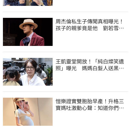
周杰倫私生子傳聞真相曝光！
孩子的親爹竟是他 劉若雪閨
密出面全說了
王凱靈堂開放！「純白燦笑遺
照」曝光 媽媽白髮人送黑髮
人缺席惹鼻酸
愷樂證實雙胞胎早產！升格三
寶媽吐激動心聲：知道你們很
努力