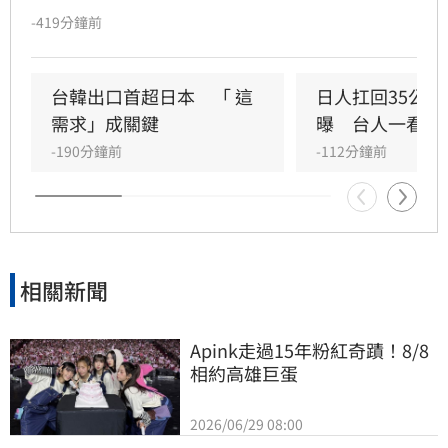
下完美句點。本屆賽事日本選手表現亮眼，橫掃
-419分鐘前
多項組別冠軍，其中平仲朱那以13桿優勢稱霸女
A組，福井誠之介則拿下男B組金盃。台灣小將簡
堃祐亦在男D組奪冠。此外，女B組經歷激烈延長
台韓出口首超日本　「 這
日人扛回35公
賽，最終由日本清水陽菜勝出。
需求」成關鍵
曝　台人一看：
-190分鐘前
-112分鐘前
相關新聞
Apink走過15年粉紅奇蹟！8/8
相約高雄巨蛋
2026/06/29 08:00