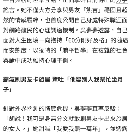
謠言。她不僅大方分享與
男友
「
熊吉
」穩固且超
然的情感羈絆，也首度公開自己身處特殊職涯面
對網路酸民的心理調適機制。吳夢夢透露，自己
面對人生困境一向抱持「60分剛好及格」的隨遇
而安態度，以獨特的「躺平哲學」在複雜的社會
輿論中成功維持心理平衡。
霸氣刷男友卡旅居 驚吐「他娶別人我幫忙
坐月
子
」
針對外界揣測的情感危機，吳夢夢直率反駁：
「胡說！我可是身無分文就敢刷男友卡出來旅居
的女人。」她甜喊「我愛我熊一萬年」，並透露