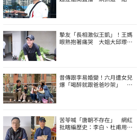
不合理
摯友「長相激似王凱」！王媽
眼熟抱著痛哭 大姐大邱瓈寬
霸氣伸援手
昔傳跟李易婚變！六月遭女兒
爆「喝醉就跟爸爸吵架」 她
尷尬全認了
苦苓喊「唐朝不存在」 網紅
批瞎編歷史：李白、杜甫用鮮
卑文寫詩？