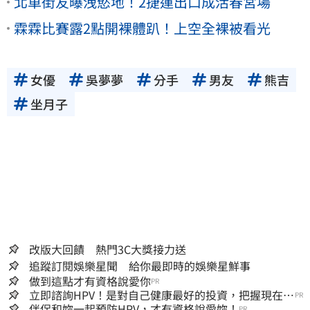
北車街友曝洩慾地！2捷運出口成活春宮場
霖霖比賽露2點開裸體趴！上空全裸被看光
女優
吳夢夢
分手
男友
熊吉
坐月子
改版大回饋 熱門3C大獎接力送
追蹤訂閱娛樂星聞 給你最即時的娛樂星鮮事
做到這點才有資格說愛你
PR
立即諮詢HPV！是對自己健康最好的投資，把握現在不
PR
嫌晚！
伴侶和妳一起預防HPV，才有資格說愛妳！
PR