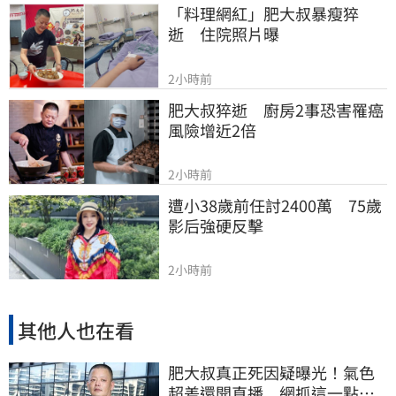
「料理網紅」肥大叔暴瘦猝
逝　住院照片曝
2小時前
肥大叔猝逝　廚房2事恐害罹癌
風險增近2倍
2小時前
遭小38歲前任討2400萬　75歲
影后強硬反擊
2小時前
其他人也在看
肥大叔真正死因疑曝光！氣色
超差還開直播 網抓這一點超