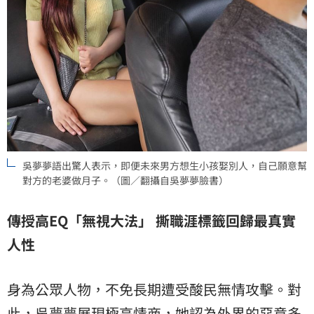
吳夢夢語出驚人表示，即便未來男方想生小孩娶別人，自己願意幫
對方的老婆做月子。（圖／翻攝自吳夢夢臉書）
傳授高EQ「無視大法」 撕職涯標籤回歸最真實
人性
身為公眾人物，不免長期遭受酸民無情攻擊。對
此，吳夢夢展現極高情商，她認為外界的惡意多