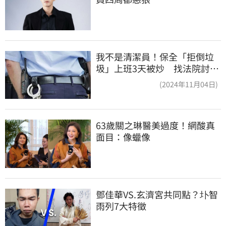
我不是清潔員！保全「拒倒垃
圾」上班3天被炒 找法院討公
道結果出爐
(2024年11月04日)
63歲關之琳醫美過度！網酸真
面目：像蠟像
鄧佳華VS.玄濟宮共同點？圤智
雨列7大特徵