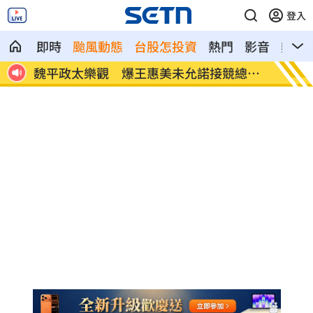
登入
即時
颱風動態
台股怎投資
熱門
影音
熱搜
上有
魏平政太樂觀 爆王惠美未允諾接競總主
川普喊
委
45000