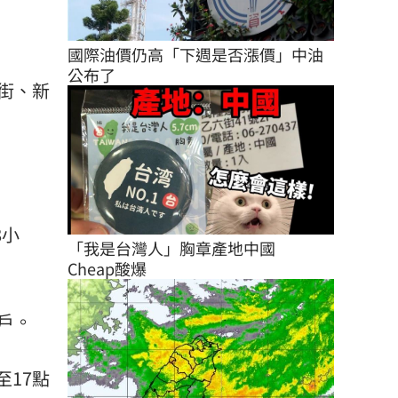
國際油價仍高「下週是否漲價」中油
公布了
街、新
8小
「我是台灣人」胸章產地中國　
Cheap酸爆
戶。
至17點