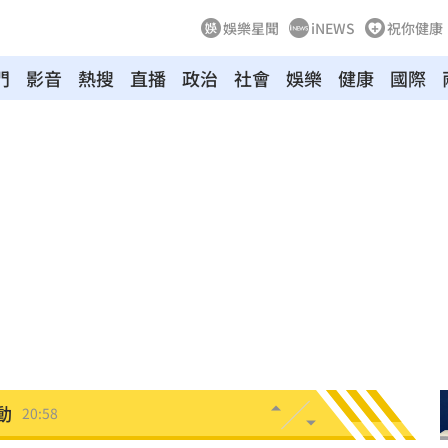
娛樂星聞
iNEWS
祝你健康
門
影音
熱搜
直播
政治
社會
娛樂
健康
國際
中國
21:25
悔了
21:19
21:18
真相
21:11
文
21:01
動
20:58