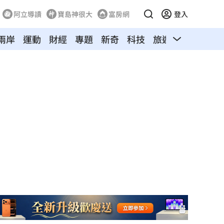
阿立導讀
寶島神很大
富房網
登入
兩岸
運動
財經
專題
新奇
科技
旅遊
汽車
寵物