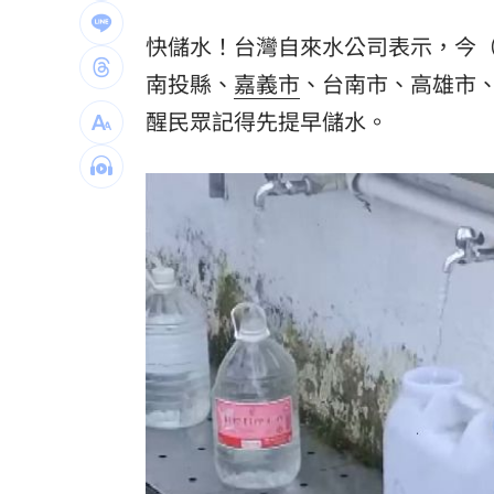
SBS歌謠大戰驚見放送事故！3主持人齊
快儲水！台灣自來水公司表示，今（
清大校長續任秒出國選校長！高為元道
南投縣、
嘉義市
、台南市、高雄市
醒民眾記得先提早儲水。
影片曝光！台中囂張男揮刀還尿在警身
AND2BLE、ALD1黑白對決！神級舞台
台灣彩券開獎直播中
20:31
LIVE三立+24小時直播
15:27
三立iNEWS新聞台線上直播
18:00
商場戰國來臨 台中「頂奢大道」逐漸
台彩父親節推新刮刮樂千萬頭獎超「爸
「拍片人的多重宇宙」職涯論壇9/12登