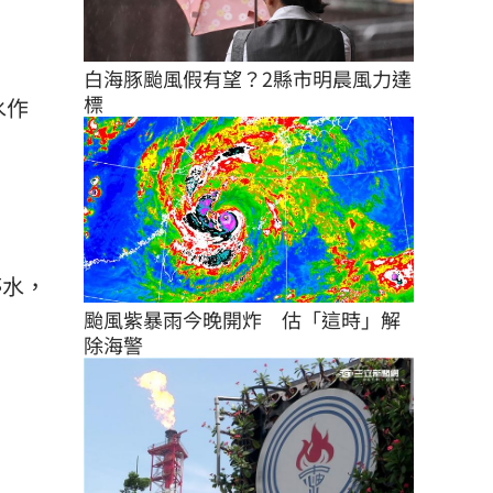
白海豚颱風假有望？2縣市明晨風力達
標
水作
停水，
颱風紫暴雨今晚開炸　估「這時」解
除海警