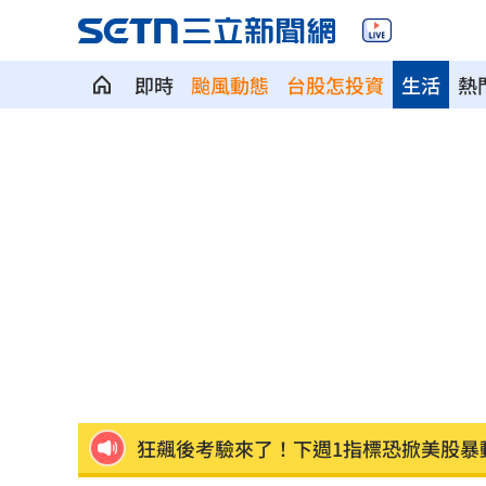
即時
颱風動態
台股怎投資
生活
熱
長崎原爆典禮台灣待遇惹議 遭疑顧忌
6旬嬤省吃儉用擁千萬養老金 因1事後
RIIZE 3神曲連發！成燦一句話逼哭粉絲
洞洞鞋竟是假透氣！藥師揭黴菌培養皿
遭蔡阿嘎開撕消失！蘿拉轉行161字首發
狂飆後考驗來了！下週1指標恐掀美股暴