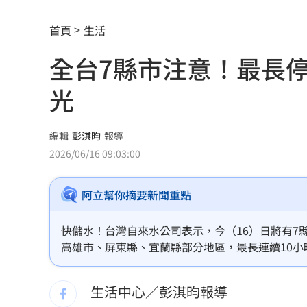
蔣萬安再提疫苗封存30年！周軒引判決
首頁
生活
2026全球移居排名 台灣「第5」贏日韓
全台7縣市注意！最長停
革命衛隊要美滿足條件 否則不開放荷
光
ALLDAY PROJECT太狂！LIVE實力震
顧立雄視導第三作戰區 慰勉參演官兵
編輯
彭淇昀
報導
2026/06/16 09:03:00
放雙手騎車喊手麻！騎士遭打臉仍判罰
阿立幫你摘要新聞重點
夢幻跨團合體！SUMMER ANJELS重現
新／女大生伴兒屍6日聲押...法官裁定請
快儲水！台灣自來水公司表示，今（16）日將有
高雄市、屏東縣、宜蘭縣部分地區，最長連續10
我駐日內瓦處長遭爆惡行 外交部啟動
生活中心／彭淇昀報導
首次影像被打臉 伊朗新最高領袖傳病