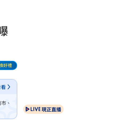
曝
換好禮
看看
南市、
現正直播