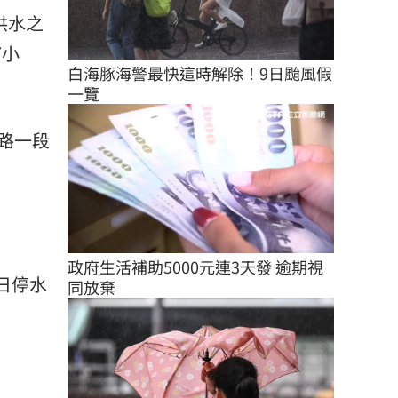
供水之
7小
白海豚海警最快這時解除！9日颱風假
一覽
路一段
政府生活補助5000元連3天發 逾期視
日停水
同放棄