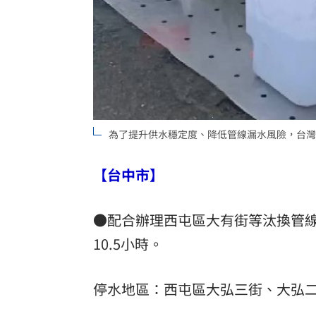
8國球員齊聚高雄 Formosa 7s掀足球
理想混蛋號召粉絲跨海追星吃美食！
18:
為了提升供水穩定度、降低管線漏水風險，台灣
【台中市】
●配合辦理西屯區大有街等汰換管線工
10.5小時。
停水地區：西屯區大弘三街、大弘