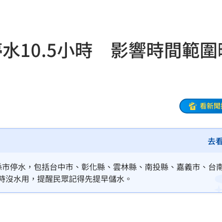
開酸
20:57
20:57
水10.5小時 影響時間範圍
莫茲
20:56
撼全場
20:55
辛勞
20:54
看新聞
20:48
去
BP神曲
20:42
回
20:39
7縣市停水，包括台中市、彰化縣、雲林縣、南投縣、嘉義市、台
小時沒水用，提醒民眾記得先提早儲水。
調查
20:35
危
20:30