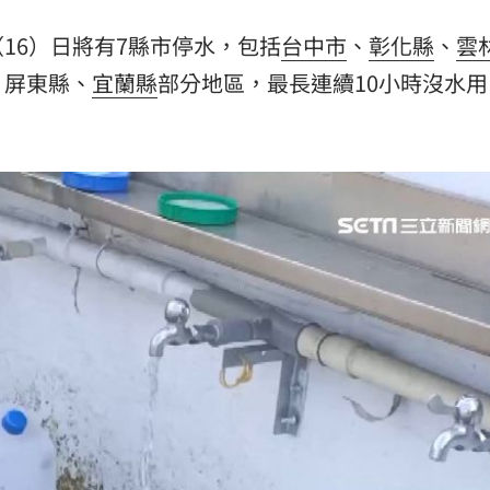
卡住
20:30
16）日將有7縣市停水，包括
台中市
、
彰化縣
、
雲
歉了
20:30
、屏東縣、
宜蘭縣
部分地區，最長連續10小時沒水用
上
20:24
炸全場
20:19
成形
12:00
」氣
12:00
場！
10:30