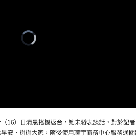
錢
18:34
看傻
18:33
晚
18:32
Video
Player
is
loading.
應了
18:31
成形
12:00
」氣
12:00
（16）日清晨搭機返台，她未發表談話，對於記者
示早安、謝謝大家，隨後使用環宇商務中心服務通關
場！
10:30