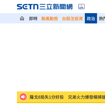
即時
颱風動態
台股怎投資
政治
熱
粉絲輕生後首露面！西村力演唱會狀態
阿信慘跌 親洩言承旭吳建豪周渝民真
「AI性愛機器人」將問世！聊天還可換
SBS歌謠大戰開播30分鐘傳災情！粉絲
羅戈8局失1分好投 兄弟火力爆發橫掃
接觸「常見塑膠微粒＋這樣吃」恐釀脂