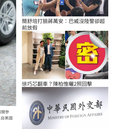
簡舒培打臉蔣萬安：巴威沒陸警卻超
前放假
徐巧芯翻車？陳柏惟曬2照回擊
展開參
晨自美國