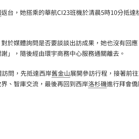
國
返台，她搭乘的華航CI23班機於清晨5時10分抵達
，對於媒體詢問是否要談談出訪成果，她也沒有回應
謝謝」，隨後經由環宇商務中心服務通關離去。
週訪問，先抵達西岸
舊金山
展開參訪行程，接著前往
政界、智庫交流，最後再回到西岸
洛杉磯
進行拜會僑