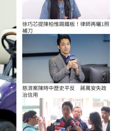
徐巧芯提陳柏惟踢鐵板！律師再曬1照
補刀
慈濟案陳時中歷史平反　蔣萬安失政
治信用