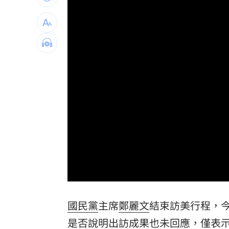
獨／曝YT暫停更3週 南珉貞：不是因為
李李仁慶祝父親節！合體大尾油土伯網
小孩不願繫安全帶！全機乘客慘滯留一
傳與女員工婚外情助升遷 FIFA主席回
台灣彩券開獎直播中
20:31
LIVE三立+24小時直播
15:27
三立iNEWS新聞台線上直播
18:00
商場戰國來臨 台中「頂奢大道」逐漸
Loaded
:
Unmute
0%
台彩父親節推新刮刮樂千萬頭獎超「爸
國民黨
主席
鄭麗文
結束訪美行程，今
是否說明出訪成果也未回應，僅表
「拍片人的多重宇宙」職涯論壇9/12登