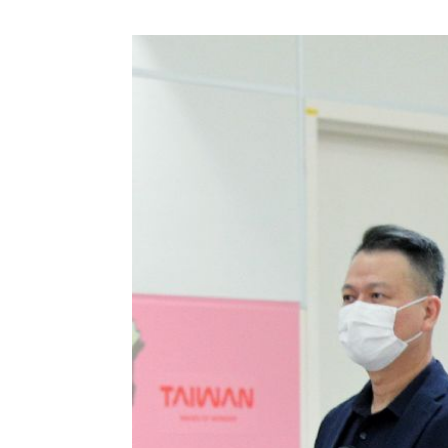
8國球員齊聚高雄 Formosa 7s掀足球
理想混蛋號召粉絲跨海追星吃美食！
18: