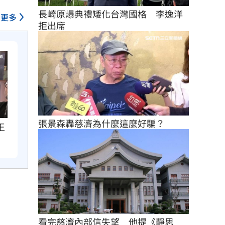
長崎原爆典禮矮化台灣國格　李逸洋
更多
拒出席
張景森轟慈濟為什麼這麼好騙？
王
看完慈濟內部信失望　他提《靜思