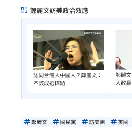
鄭麗文訪美政治效應
鄭麗文
認同台灣人中國人？鄭麗文：
人敢翻
不該成選擇題
鄭麗文
國民黨
訪美團
美國