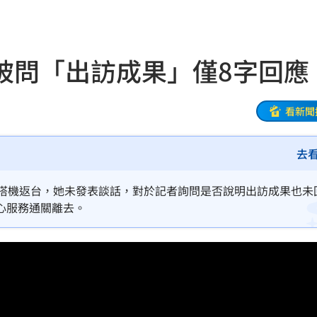
親切
19:15
活
19:15
被問「出訪成果」僅8字回應
照
19:13
炸裂
19:02
看新聞
00
去
勝
18:51
晨搭機返台，她未發表談話，對於記者詢問是否說明出訪成果也未
雙金
18:43
心服務通關離去。
大咖
18:40
困
18:37
」
18:36