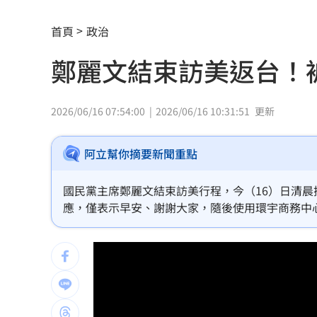
伍婉華喊白沙屯颱風致歉 全網打氣讚
首頁
政治
月薪3萬多怎麼活下去？過來人揭真實生
鄭麗文結束訪美返台！
大咖歌后花蓮度假3天 喊話巧遇直接合
3大SM門面擔歌謠大戰主持！同框顏值
2026/06/16 07:54:00
2026/06/16 10:31:51
更新
繞違停貨車遭撞！嘉義婦慘死姪重傷
19:
阿立幫你摘要新聞重點
新濠建設單日狂掃5點 風佑築豪取8連
國民黨主席鄭麗文結束訪美行程，今（16）日清
震後徒手搬瓦礫救人 委國舉重名將摘
應，僅表示早安、謝謝大家，隨後使用環宇商務中
魯冰花原唱隔13年開唱 台下驚見一票
長野安曇野暴雨釀土石流 390住宿客受
白海豚轉輕颱！最快「今夜脫離暴風圈