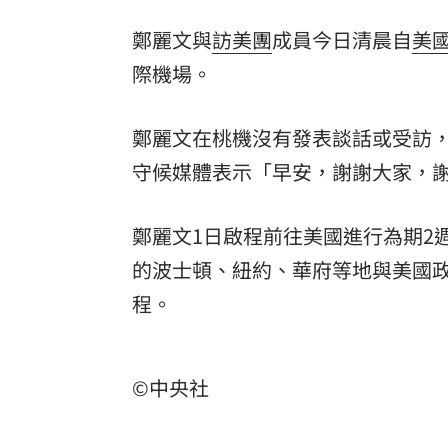
鄭麗文與
訪美團
成員今日清晨自
美
際機場。
鄭麗文在桃機沒有發表談話或受訪
守候媒體表示「早安，謝謝大家，
鄭麗文1日啟程前往美國進行為期2
的波士頓、紐約、華府等地與美國
程。
©中央社