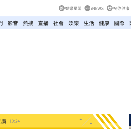
娛樂星聞
iNEWS
祝你健康
門
影音
熱搜
直播
社會
娛樂
生活
健康
國際
超好
19:33
面目
19:33
姿勢
19:32
崩潰
19:28
雄鷹
19:24
肪肝
19:16