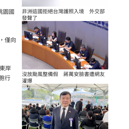
非洲這國拒絕台灣護照入境　外交部
桃園國
發聲了
，僅向
東岸
沒放颱風整備假　蔣萬安臉書遭網友
胞行
灌爆