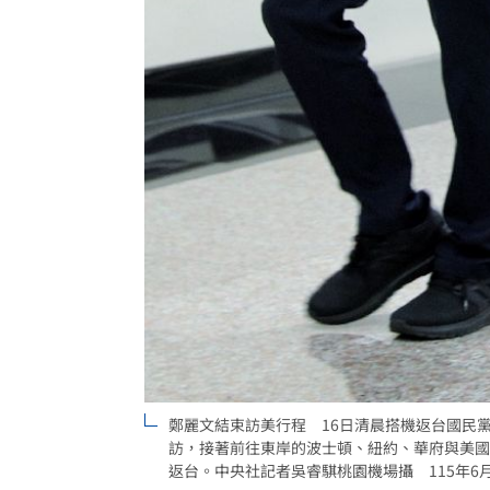
鄭麗文結束訪美行程 16日清晨搭機返台國民
訪，接著前往東岸的波士頓、紐約、華府與美國
返台。中央社記者吳睿騏桃園機場攝 115年6月