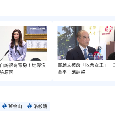
鄭麗文被酸「敗票女王」　
自誇很有票房！她曝沒
金平：應調整
臉原因
舊金山
洛杉磯