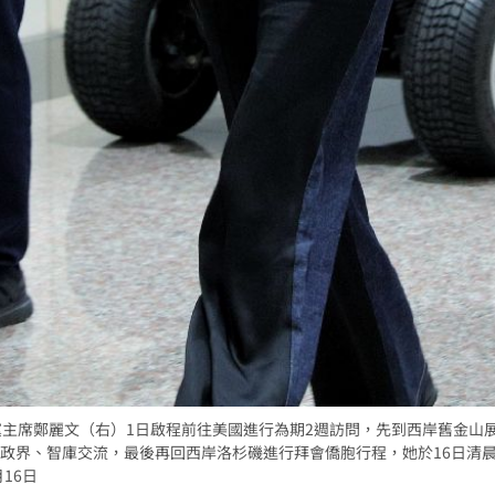
黨主席鄭麗文（右）1日啟程前往美國進行為期2週訪問，先到西岸舊金山
政界、智庫交流，最後再回西岸洛杉磯進行拜會僑胞行程，她於16日清
16日