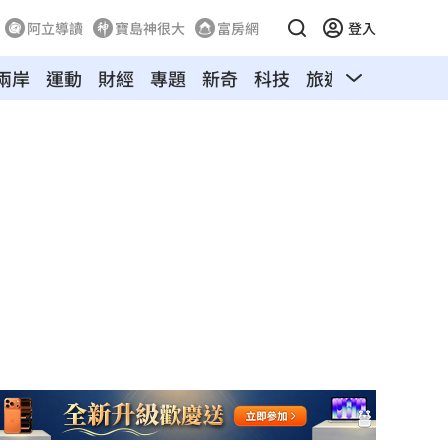
阿立導讀
寶島神很大
富房網
登入
兩岸
運動
財經
專題
新奇
科技
旅遊
汽車
寵物