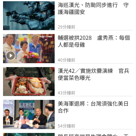
海巡漢光、防颱同步進行　守
護海疆國安
29分鐘前
輔選被拱2028　盧秀燕：每個
人都是母雞
40分鐘前
漢光42／實施炊爨演練　官兵
便當菜色曝光
43分鐘前
美海軍退將：台灣須強化美日
合作
54分鐘前