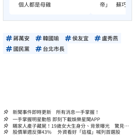
個人都是母雞
帝」　蘇巧慧
蔣萬安
韓國瑜
侯友宜
盧秀燕
國民黨
台北市長
新聞事件即時更新 所有消息一手掌握！
一手掌握明星動態 即刻下載娛樂星聞APP
瞞家人產子藏屍！19歲女大生身分、背景曝光 驚見
「產檢紀錄全空白」
股價單週反彈43% 外資看好「這檔」喊列首選股