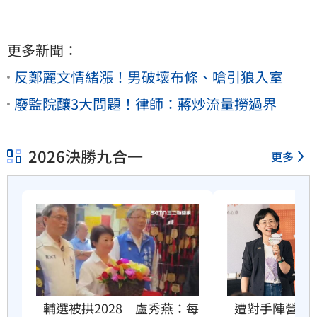
更多新聞：
反鄭麗文情緒漲！男破壞布條、嗆引狼入室
廢監院釀3大問題！律師：蔣炒流量撈過界
2026決勝九合一
更多
輔選被拱2028　盧秀燕：每
遭對手陣營諷