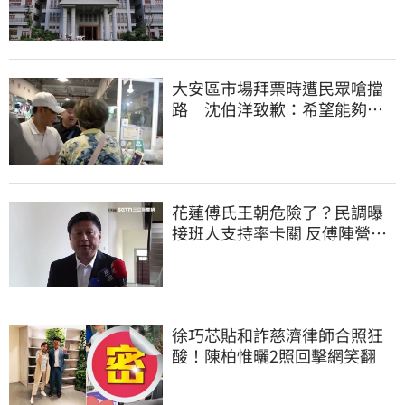
那麼難？
大安區市場拜票時遭民眾嗆擋
路 沈伯洋致歉：希望能夠精
進動線的引導
花蓮傅氏王朝危險了？民調曝
接班人支持率卡關 反傅陣營迎
逆襲曙光
徐巧芯貼和詐慈濟律師合照狂
酸！陳柏惟曬2照回擊網笑翻