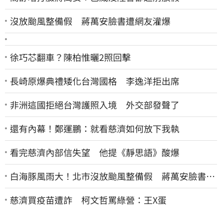
沒放颱風整備假 蔣萬安臉書遭網友灌爆
徐巧芯翻車？陳柏惟曬2照回擊
長崎原爆典禮矮化台灣國格 李逸洋拒出席
非洲這國拒絕台灣護照入境 外交部發聲了
還有內幕！鄭運鵬：就看慈濟如何放下我執
看完慈濟內部信失望 他提《靜思語》酸爆
白海豚風雨大！北市沒放颱風整備假 蔣萬安臉書遭
網友灌爆：標準在哪？
慈濟買疫苗遭詐 柯文哲罵綠營：王X蛋