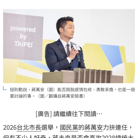
鈕則勳說，蔣萬安（圖）能否跳脫感情包袱、勇敢承擔，也是一個
要討論的事。（圖／翻攝自蔣萬安臉書）
[廣告] 請繼續往下閱讀…
2026
台北市長
選舉，
國民黨
的
蔣萬安
力拚連任，
但有不少人好奇，蔣未來是否會直攻2028總統大