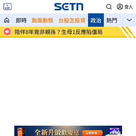
登入
即時
颱風動態
台股怎投資
政治
熱門
影音
是他
陪伴8年竟非親孫？生母1反應陷僵局
第一桶
訣