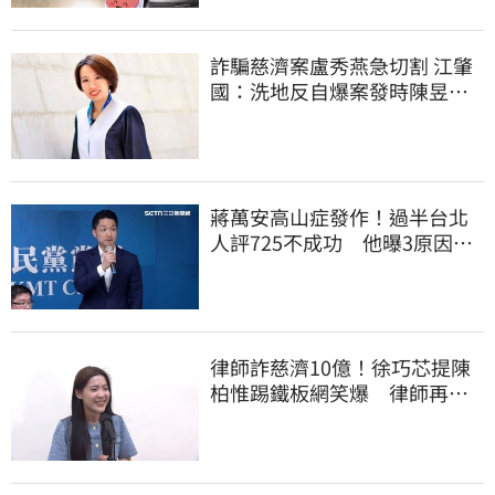
詐騙慈濟案盧秀燕急切割 江肇
國：洗地反自爆案發時陳昱瑄
與市府關係
蔣萬安高山症發作！過半台北
人評725不成功 他曝3原因：
有生命危險
律師詐慈濟10億！徐巧芯提陳
柏惟踢鐵板網笑爆 律師再曬1
照補刀