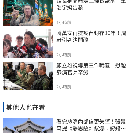
館長稱高端是生理食鹽水　王
浩宇擬告發
1小時前
蔣萬安再提疫苗封存30年！周
軒引判決開酸
2小時前
顧立雄視導第三作戰區　慰勉
參演官兵辛勞
2小時前
其他人也在看
看完慈濟內部信更失望！張景
森提《靜思語》酸爆：認錯有