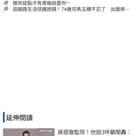
做到這點才有資格說愛你
PR
田路路生活拮据困頓！74歲司馬玉嬌不忍了 出面疾呼1
事
延伸閱讀
蔣提廢監院！他拋3呼籲開轟：