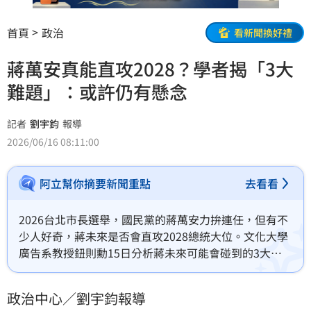
首頁
政治
看新聞換好禮
蔣萬安真能直攻2028？學者揭「3大
難題」：或許仍有懸念
記者
劉宇鈞
報導
2026/06/16 08:11:00
阿立幫你摘要新聞重點
去看看
2026台北市長選舉，國民黨的蔣萬安力拚連任，但有不
少人好奇，蔣未來是否會直攻2028總統大位。文化大學
廣告系教授鈕則勳15日分析蔣未來可能會碰到的3大難
題，強調「或許仍有懸念」。
政治中心／劉宇鈞報導