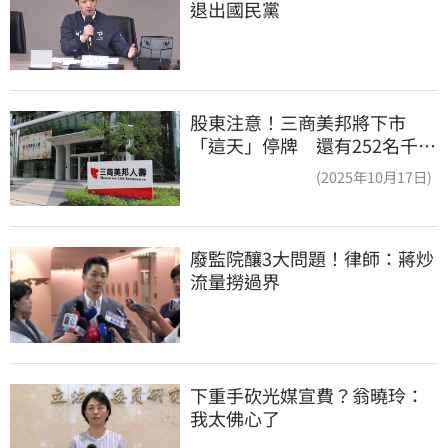
退出國民黨
股東注意！三商美邦將下市
「這天」停牌 還有252名千張
大戶
(2025年10月17日)
廢監院釀3大問題！律師：蔣炒
流量撈過界
下重手砍光媒宣費？翁曉玲：
我太佛心了