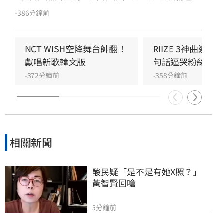
精緻造型驚艷亮相，展現夏日女王強大氣場。此
-386分鐘前
次她們帶來由成員Joy參與製作的人氣歌曲
〈Surfin' Boy〉，將Bossa Nova、雷鬼節奏與
House Groove巧妙融合，曲風清爽且具質感。
NCT WISH空降舞台帥翻！
RIIZE 3神曲
成員們以優雅且帶有度假感的舞蹈動作，完美詮
獻唱新歌韓文版
句話逼哭粉絲
釋歌曲的波浪律動，將夏日氛圍推向最高點。儘
-372分鐘前
-358分鐘前
管僅演出單曲，Red Velvet仍憑藉成熟且活潑的
舞台魅力，成功吸引全場目光，為粉絲帶來一場
視覺與聽覺的夏日饗宴。
相關新聞
酸民疑「是不是有她X照？」　
黃智賢回嗆
5分鐘前