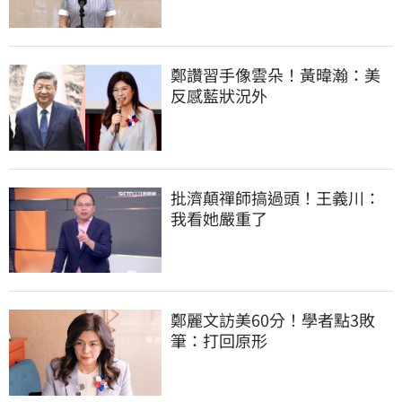
鄭讚習手像雲朵！黃暐瀚：美
反感藍狀況外
批濟顛禪師搞過頭！王義川：
我看她嚴重了
鄭麗文訪美60分！學者點3敗
筆：打回原形