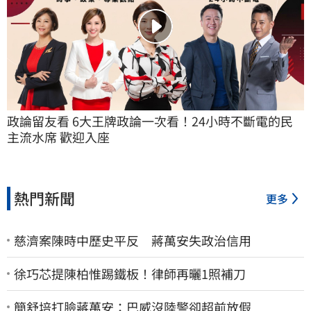
政論留友看 6大王牌政論一次看！24小時不斷電的民
主流水席 歡迎入座
熱門新聞
更多
慈濟案陳時中歷史平反 蔣萬安失政治信用
徐巧芯提陳柏惟踢鐵板！律師再曬1照補刀
簡舒培打臉蔣萬安：巴威沒陸警卻超前放假