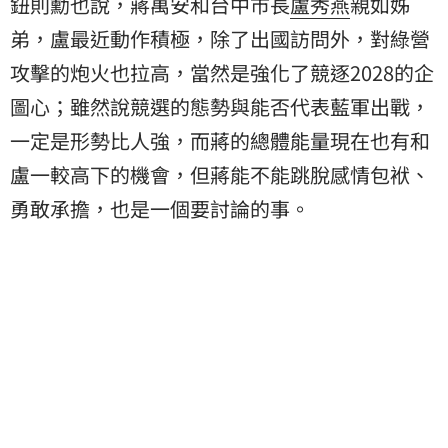
鈕則勳也說，蔣萬安和台中市長
盧秀燕
親如姊
弟，盧最近動作積極，除了出國訪問外，對綠營
攻擊的炮火也拉高，當然是強化了競逐2028的企
圖心；雖然說競選的態勢與能否代表藍軍出戰，
一定是形勢比人強，而蔣的總體能量現在也有和
盧一較高下的機會，但蔣能不能跳脫感情包袱、
勇敢承擔，也是一個要討論的事。