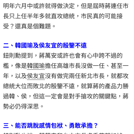
明年六月中或許就得做決定，但是屆時蔣連任市
長只上任半年多就直攻總統，市民真的可能接
受？還真是個難題。
二、韓國瑜及侯友宜的殷鑒不遠
鈕則勳提到，蔣萬安或許也會有心中跨不過的
檻，像是
韓國瑜
擔任高雄市長沒做一任、甚至一
年，以及
侯友宜
沒有做完兩任新北市長，就都攻
總統大位而敗北的殷鑒不遠，就算蔣的產品力勝
過韓、侯，但這一定會是對手搶攻的關鍵點，蔣
勢必仍得深思。
三、能否跳脫感情包袱、勇敢承擔？