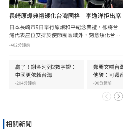
長崎原爆典禮矮化台灣國格　李逸洋拒出席
日本長崎市9日舉行原爆和平紀念典禮，卻將台
灣代表座位安排於使節團區域外，刻意矮化台灣
國格。駐日代表李逸洋對此表達強烈抗議與遺
-402分鐘前
憾，並拒絕出席典禮。李逸洋指出，長崎市政府
此舉不僅無視台灣主權與尊嚴，更淪為中國對台
法律戰的工具。他強調台灣長期熱愛和平，且台
贏了！謝金河列2數字證：
鄭麗文喊台灣不
日經貿與民間交流深厚，長崎市政府的親中舉動
中國更依賴台灣
他酸：可遷都重
背離兩國友好初衷。台灣雖曾透過外交途徑爭取
-204分鐘前
-90分鐘前
公平待遇，但對方執意矮化，我方因此決定降低
出席層級。李逸洋嚴正聲明，台灣是主權獨立國
家，與中國互不隸屬，對於長崎市政府屈從中國
壓力、貶損台灣尊嚴的作法，表達最嚴正的抗議
與譴責，並呼籲各界正視台灣在區域和平與全球
相關新聞
經濟中的關鍵價值。