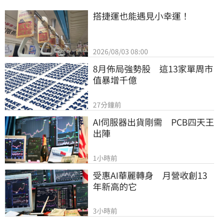
搭捷運也能遇見小幸運！
2026/08/03 08:00
8月佈局強勢股　這13家單周市
值暴增千億
27分鐘前
AI伺服器出貨剛需　PCB四天王
出陣
1小時前
受惠AI華麗轉身　月營收創13
年新高的它
3小時前