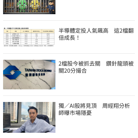
半導體定投人氣飆高　這2檔翻
倍成長！
2檔股今被抓去關　鑽針龍頭被
關20分撮合
獨／AI股將見頂　周經翔分析
師曝市場隱憂