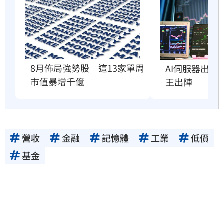
8月佈局強勢股　這13家單周
AI伺服器出貨
市值暴增千億
王出陣
營收
金融
記憶體
工業
低價
基金