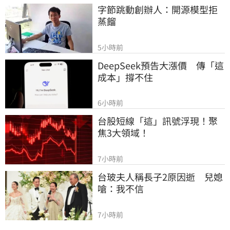
字節跳動創辦人：開源模型拒
蒸餾
5小時前
DeepSeek預告大漲價　傳「這
成本」撐不住
6小時前
台股短線「這」訊號浮現！聚
焦3大領域！
7小時前
台玻夫人稱長子2原因逝　兒媳
嗆：我不信
7小時前