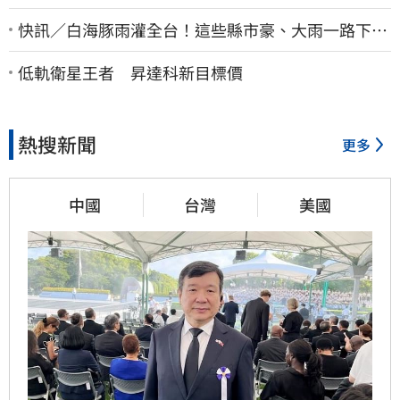
快訊／白海豚雨灌全台！這些縣市豪、大雨一路下到
晚上 3地方大豪雨
低軌衛星王者 昇達科新目標價
熱搜新聞
更多
中國
台灣
美國