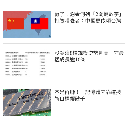
贏了！謝金河列「2關鍵數字」
打臉唱衰者：中國更依賴台灣
股災這8檔規模逆勢創高 它最
猛成長逾10%！
不是群聯！ 記憶體它靠這技
術目標價破千