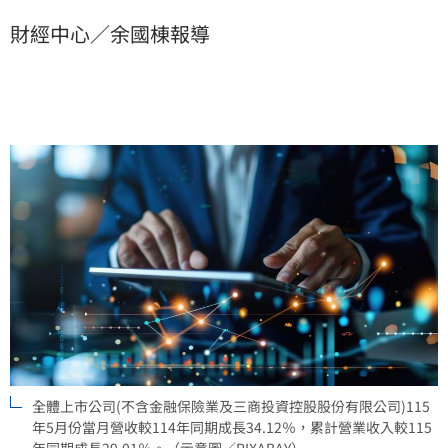
（5）月份全體上市公司營收總計4兆8,806億元，較114
財經中心／余國棟報導
年同期成長1兆2,417億元（34.12%），營收成長公司共
691家，衰退公司共356家。另累計至115年5月全體上市
公司營收總計22兆6,163億元，較114年同期成長5兆857
億元（29.01%），營收成長公司共643家，衰退公司共
404家。
全體上市公司(不含金融保險業及三商投資控股股份有限公司)115
年5月份當月營收較114年同期成長34.12％，累計營業收入較115
年同期成長29.01％。（示意圖／PIXABAY）