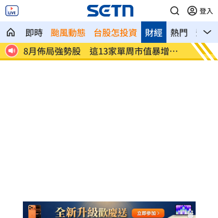
登入
即時
颱風動態
台股怎投資
財經
熱門
影音
恐遭盜
8月佈局強勢股 這13家單周市值暴增千
許富凱
億