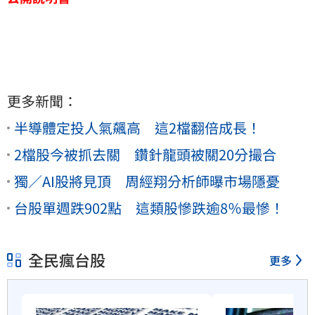
更多新聞：
半導體定投人氣飆高 這2檔翻倍成長！
2檔股今被抓去關 鑽針龍頭被關20分撮合
獨／AI股將見頂 周經翔分析師曝市場隱憂
台股單週跌902點 這類股慘跌逾8％最慘！
全民瘋台股
更多