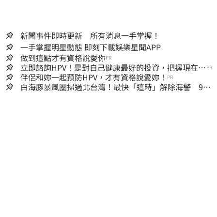
新聞事件即時更新 所有消息一手掌握！
一手掌握明星動態 即刻下載娛樂星聞APP
做到這點才有資格說愛你
PR
立即諮詢HPV！是對自己健康最好的投資，把握現在不
PR
嫌晚！
伴侶和妳一起預防HPV，才有資格說愛妳！
PR
白海豚暴風圈掃過北台灣！最快「這時」解除海警 9日
停班停課一覽