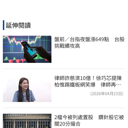
延伸閱讀
盤前／台指夜盤漲649點　台股
挑戰續攻高
律師詐慈濟10億！徐巧芯提陳
柏惟踢鐵板網笑爆 律師再曬1
照補刀
(2026年04月23日)
2檔今被列處置股　鑽針股它被
關20分撮合