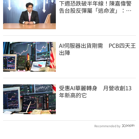
下週恐跌破半年線！陳嘉偉警
告台股反彈屬「逃命波」：空
頭大屠殺剛開始
AI伺服器出貨剛需 PCB四天王
出陣
受惠AI華麗轉身 月營收創13
年新高的它
Recommended by