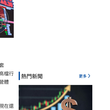
套
高檔行
熱門新聞
更多
營體
現在還