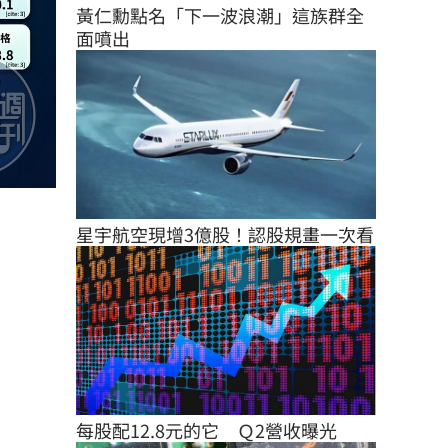
黃仁勳點名「下一波浪潮」這族群全
面噴出
星宇航空現增3億股！認股規畫一次看
每股配12.8元的它　Ｑ2營收曝光