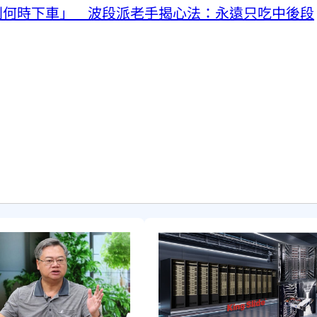
利何時下車」 波段派老手揭心法：永遠只吃中後段