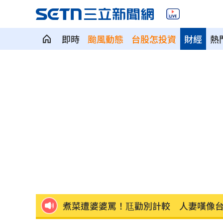
即時
颱風動態
台股怎投資
財經
熱
退休金買錶討妻歡心 她一句話神反轉
Fed沒升息股市跌 投信揭下一步布局方
少女在家產子男嬰夭折 裹毛巾藏住處
劍橋最年輕黑人教授閃辭！爆論文抄襲
遊日瘋買恢復衣「穿」越疲勞 2因素助
煮菜遭婆婆罵！尫勸別計較 人妻嘆像
新／白海豚近北部海面！氣象署發豪雨