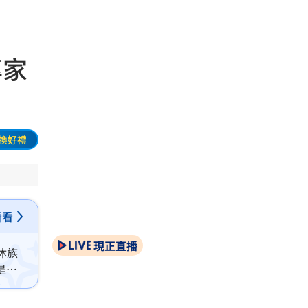
專家
換好禮
看看
現正直播
休族
是企