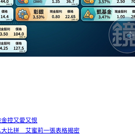
險金控又愛又恨
息大比拼 艾蜜莉一張表格揭密