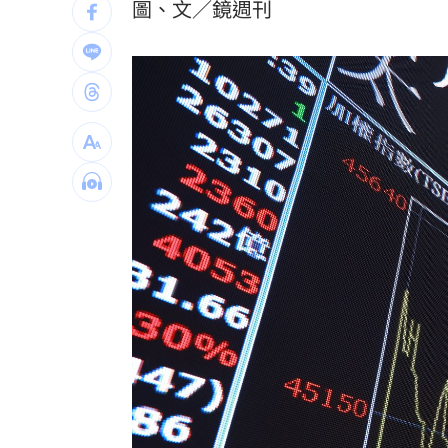
圖、文／鏡週刊
拆監獄家書見「叫別人老婆」人妻氣炸
ETF存到2千萬退休！他因1封信重回職場
社宅包租爆糾紛 房客控業者硬闖屋內
台灣彩券開獎直播中
20:31
LIVE三立+24小時直播
15:27
三立iNEWS新聞台線上直播
18:00
商場戰國來臨 台中「頂奢大道」逐漸
台彩父親節推新刮刮樂千萬頭獎超「爸
「拍片人的多重宇宙」職涯論壇9/12登