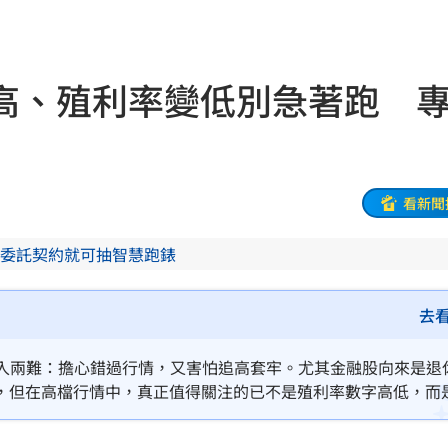
命
23:59
高、殖利率變低別急著跑 
關注
23:50
互動
23:40
看新聞
衛隊
23:37
委託契約就可抽智慧跑錶
溫
23:34
足壇
23:31
去
體
23:29
族陷入兩難：擔心錯過行情，又害怕追高套牢。尤其金融股向來是退
，但在高檔行情中，真正值得關注的已不是殖利率數字高低，而
」
23:27
主導
23:25