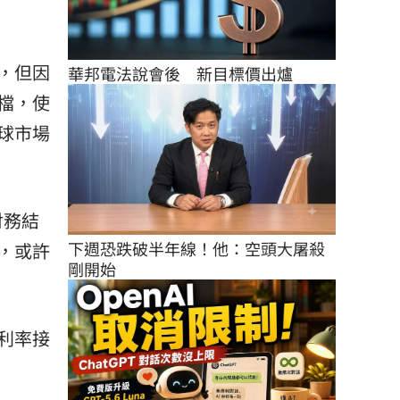
，但因
華邦電法說會後　新目標價出爐
檔，使
球市場
財務結
下週恐跌破半年線！他：空頭大屠殺
，或許
剛開始
利率接