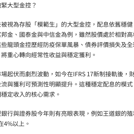
抱緊大型金控？
去被視為存股「模範生」的大型金控，配息依舊穩健
富邦金、國泰金與中信金為例，雖然股價處於相對高
這些龍頭金控歷經防疫保單風暴、債券評價損失及全
，將重心轉向經常性收益與穩定獲利。
起伏而劇烈波動，如今在IFRS 17新制接軌後，
金流與獲利可預測性明顯提升。這種穩定配息的模式
期穩定收入的核心需求。
型銀行與證券股今年則有亮眼表現，例如王道銀的殖
在4%以上。