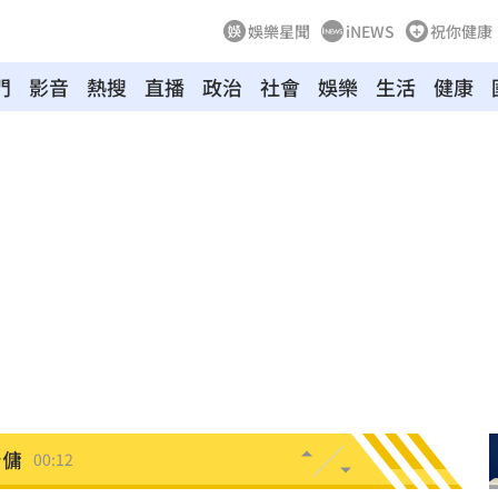
娛樂星聞
iNEWS
祝你健康
門
影音
熱搜
直播
政治
社會
娛樂
生活
健康
03:04
向
01:22
多日
01:08
造假
00:18
旺
00:15
台傭
00:12
特報
00:01