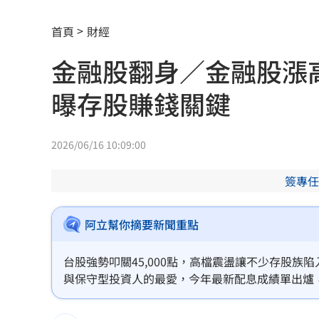
南電Q2財報公布後 目標價調升
00:00
首頁
財經
俄軍空襲烏克蘭首都基輔及周邊 4人喪
金融股翻身／金融股漲
費仔確定成自由球員 下一步動向引人
曝存股賺錢關鍵
米蘭達離婚奧蘭多布魯13年！罕談前夫
2026/06/16 10:09:00
美制裁杜拜加密幣交所！控助伊朗革命
簽專任
美就業數據爆冷 這信號Fed升息警報降
梅西父親病逝享壽68歲 一路陪伴兒闖
阿立幫你摘要新聞重點
5登山客2025年雪崩失蹤 尼泊爾尋獲遺
台股強勢叩關45,000點，高檔震盪讓不少存股
與保守型投資人的最愛，今年最新配息成績單出爐
喝錯傷身！營養師整理喝咖啡「7大守則
業獲利結構、填息能力與長期經營體質。
美：東南亞詐騙園區多由中國背景組織