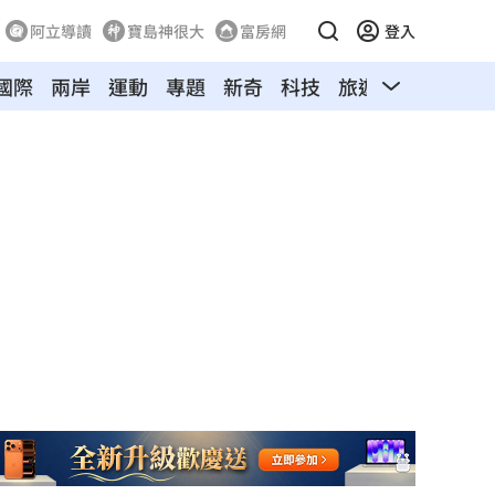
阿立導讀
寶島神很大
富房網
登入
國際
兩岸
運動
專題
新奇
科技
旅遊
汽車
寵物