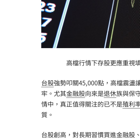
8國球員齊聚高雄 Formosa 7s掀足球
理想混蛋號召粉絲跨海追星吃美食！
18:
高檔行情下存股更應重視
台股
強勢叩關45,000點，高檔
牢。尤其
金融股
向來是
退休
族與保
情中，真正值得關注的已不是
殖利
質。
台股創高，對長期習慣買進金融股