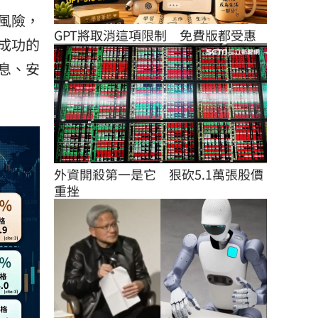
風險，
GPT將取消這項限制　免費版都受惠
成功的
息、安
外資開殺第一是它　狠砍5.1萬張股價
重挫