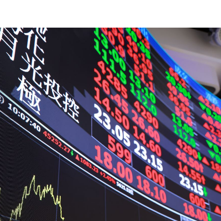
23:22
23:21
趕人
23:16
成形
12:00
」氣
12:00
場！
10:30