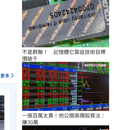
不是群聯！　記憶體它靠這技術目標
價破千
更多
一張百萬太貴！他公開高價股買法：
賺30萬