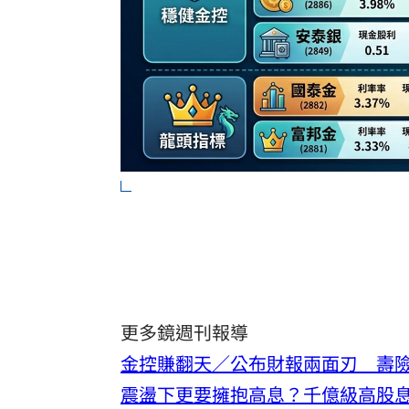
更多鏡週刊報導
金控賺翻天／公布財報兩面刃 壽
震盪下更要擁抱高息？千億級高股