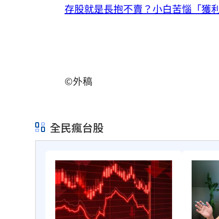
存股就是長抱不賣？小白苦惱「獲
©外稿
全民瘋台股