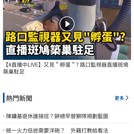
【#直播中LIVE】又見＂孵蛋＂? 路口監視器直播斑鳩
築巢駐足
熱門新聞
更多
陳鏞基退休誰接班？餅總早替獅隊規劃藍圖
統一火力低迷需要洋砲？ 外籍打教給看法