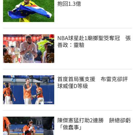
抱回1.3億
NBA球星赴1廟擲聖筊奪冠　張
善政：靈驗
首度首局獲支援　布雷克卻評
球威僅D等級
陳傑憲猛打助2連勝　餅總卻虧
「做蠢事」