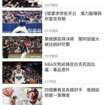
10分鐘前
2度要求修投手丘　魔力藍曝與
布雷克有關
41分鐘前
葉總讚各隊洋將　聞阿部雄大
被註銷好吃驚
48分鐘前
NBA灰熊前鋒克拉克死因出
爐：毒品意外
1小時前
四國賽看見各路好手　張趙紘
把握一軍機會