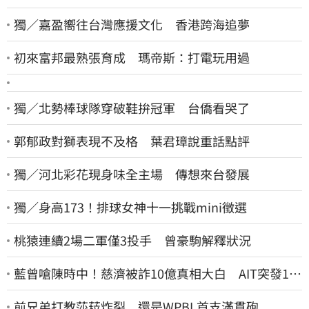
獨／嘉盈嚮往台灣應援文化 香港跨海追夢
初來富邦最熟張育成 瑪帝斯：打電玩用過
獨／北勢棒球隊穿破鞋拚冠軍 台僑看哭了
郭郁政對獅表現不及格 葉君璋說重話點評
獨／河北彩花現身味全主場 傳想來台發展
獨／身高173！排球女神十一挑戰mini徵選
桃猿連續2場二軍僅3投手 曾豪駒解釋狀況
藍曾嗆陳時中！慈濟被詐10億真相大白 AIT突發1文
酸爆…他笑：真的很會
前兄弟打教莎菈炸裂 還是WPBL首支滿貫砲