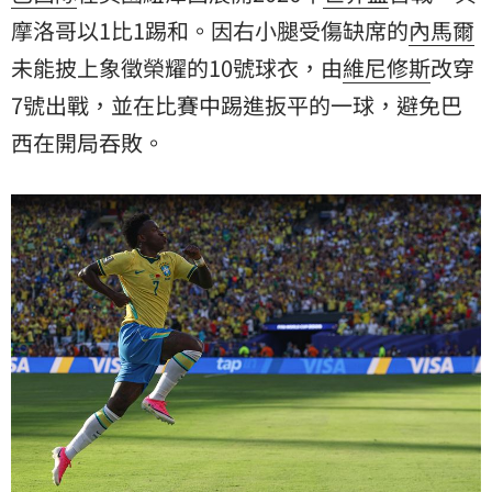
摩洛哥以1比1踢和。因右小腿受傷缺席的
內馬爾
未能披上象徵榮耀的10號球衣，由
維尼修斯
改穿
7號出戰，並在比賽中踢進扳平的一球，避免巴
西在開局吞敗。