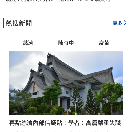
熱搜新聞
更多
慈濟
陳時中
疫苗
再點慈濟內部信疑點！學者：高層嚴重失職