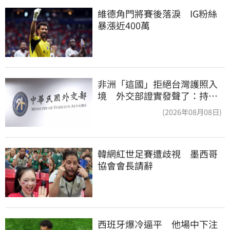
維德角門將賽後落淚　IG粉絲
暴漲近400萬
非洲「這國」拒絕台灣護照入
境 外交部證實發聲了：持續
交涉聯繫
(2026年08月08日)
韓網紅世足賽遭歧視　墨西哥
協會會長請辭
西班牙爆冷逼平　他場中下注