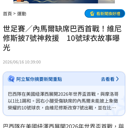
首頁
運動
看新聞換好禮
世足賽／內馬爾缺席巴西首戰！維尼
修斯披7號神救援 10號球衣故事曝
光
2026/06/16 10:39:00
阿立幫你摘要新聞重點
去看看
巴西隊在美國紐澤西展開2026年世界盃首戰，與摩洛哥
以1比1踢和。因右小腿受傷缺席的內馬爾未能披上象徵
榮耀的10號球衣，由維尼修斯改穿7號出戰，並在比賽
中踢進扳平的一球，避免巴西在開局吞敗。
巴西隊
在美國紐澤西展開2026年
世界盃
首戰，與