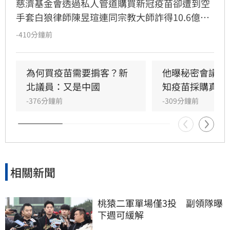
慈濟基金會透過私人管道購買新冠疫苗卻遭到空
手套白狼律師陳昱瑄連同宗教大師詐得10.6億
元，案情曝光後引發社會熱議，紛紛質疑慈濟被
-410分鐘前
詐騙十億怎麼如此淡定。雖然慈濟已經聲明，又
發出內部信，但學者沈榮欽指出，慈濟的每次解
釋都暴露更多疑點，「慈濟的管理階層嚴重失
為何買疫苗需要掮客？新
他曝秘密會議：
職」。他還指出其中一段關於疫苗採購價格的內
北議員：又是中國
知疫苗採購真相
容根本不是事實，「我不知道為何慈濟高層能夠
-376分鐘前
-309分鐘前
說出這段話」。
相關新聞
桃猿二軍單場僅3投　副領隊曝
下週可緩解