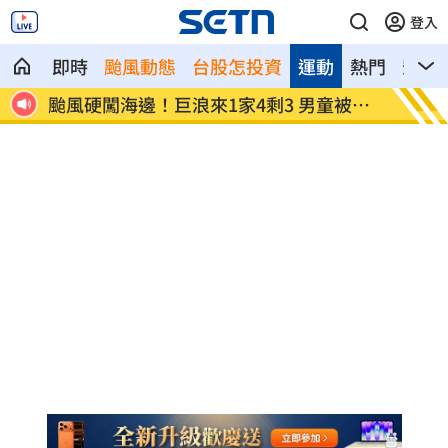
登入
即時
颱風動態
台股怎投資
運動
熱門
影音
F秒
颱風硬闖海邊！巨浪來1家4剩3 男童被捲
白海豚
走
噸