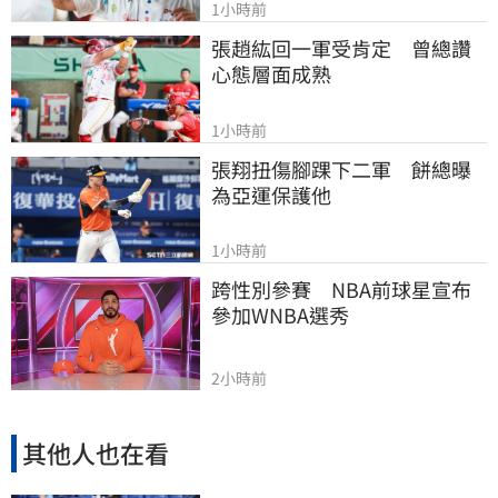
1小時前
張趙紘回一軍受肯定　曾總讚
心態層面成熟
1小時前
張翔扭傷腳踝下二軍　餅總曝
為亞運保護他
1小時前
跨性別參賽　NBA前球星宣布
參加WNBA選秀
2小時前
其他人也在看