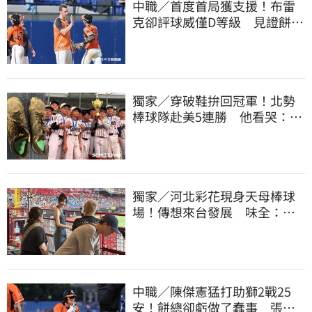
中職／首度首局獲支援！布雷
克卻評球威僅D等級 見證餅總
400勝有感而發
獨家／穿破鞋拚回冠軍！北勢
棒球隊赴美5連勝 他看哭：台
灣囡仔的韌性
獨家／河北彩花現身天母棒球
場！傳想來台發展 味全：歡
迎各界人士進場
中職／陳傑憲猛打助獅2戰25
安！餅總卻虧做了蠢事 張翔