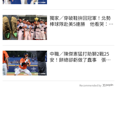
獨家／穿破鞋拚回冠軍！北勢
棒球隊赴美5連勝 他看哭：台
灣囡仔的韌性
中職／陳傑憲猛打助獅2戰25
安！餅總卻虧做了蠢事 張翔
短打傷退不樂觀
Recommended by