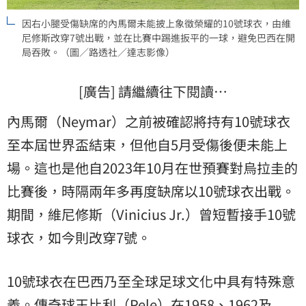
因右小腿受傷缺席的內馬爾未能披上象徵榮耀的10號球衣，由維
尼修斯改穿7號出戰，並在比賽中踢進扳平的一球，避免巴西在開
局吞敗。（圖／路透社／達志影像）
[廣告] 請繼續往下閱讀…
內馬爾（Neymar）之前被確認將持有10號球衣
至本屆世界盃結束，但他自5月受傷後便未能上
場。這也是他自2023年10月在世預賽對烏拉圭的
比賽後，時隔兩年多再度缺席以10號球衣出戰。
期間，維尼修斯（Vinicius Jr.）曾短暫接手10號
球衣，如今則改穿7號。
10號球衣在巴西乃至全球足球文化中具有特殊意
義。傳奇球王比利（Pele）在1958、1962及