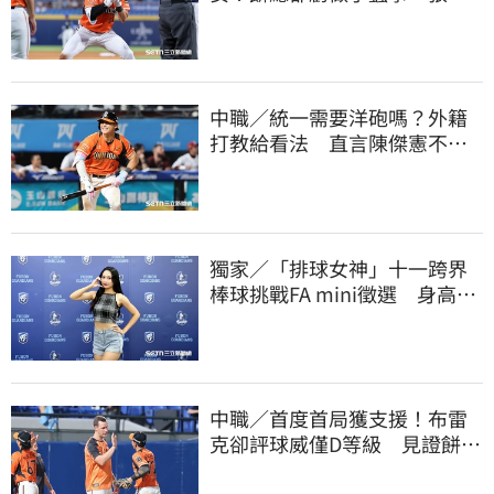
短打傷退不樂觀
中職／統一需要洋砲嗎？外籍
打教給看法 直言陳傑憲不能
天天4安扛全隊
獨家／「排球女神」十一跨界
棒球挑戰FA mini徵選 身高
173竟成應援劣勢
中職／首度首局獲支援！布雷
克卻評球威僅D等級 見證餅總
400勝有感而發