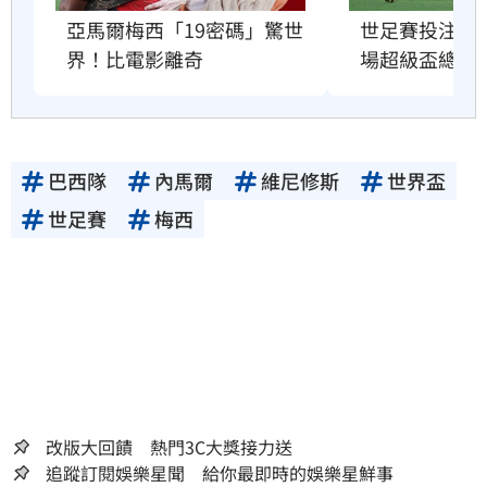
亞馬爾梅西「19密碼」驚世
世足賽投注額
界！比電影離奇
場超級盃總和
巴西隊
內馬爾
維尼修斯
世界盃
世足賽
梅西
改版大回饋 熱門3C大獎接力送
追蹤訂閱娛樂星聞 給你最即時的娛樂星鮮事