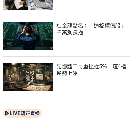
杜金龍點名：「這檔權值股」
千萬別長抱
記憶體二哥重挫近5%！這4檔
逆勢上漲
現正直播