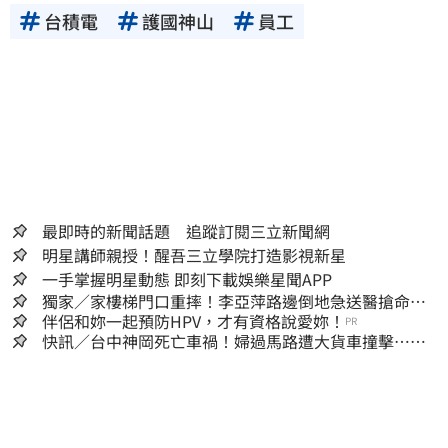
台積電
護國神山
員工
最即時的新聞話題 追蹤訂閱三立新聞網
明星講師親授！醒吾三立學院打造影視新星
一手掌握明星動態 即刻下載娛樂星聞APP
獨家／家樓梯門口重摔！李亞萍路邊倒地急送醫搶命
「最新傷況」曝
伴侶和妳一起預防HPV，才有資格說愛妳！
PR
快訊／台中神岡死亡車禍！婦過馬路遭大貨車撞擊…下
半身輾碎慘死路口