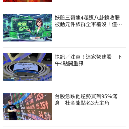
妖股三哥連4漲遭八卦鏡收服
被動元件族群全軍覆沒！僅剩
「這2檔」硬撐
快訊／注意！這家營建股 下
午4點開重訊
台股急跌他逆勢買到95％滿
倉 杜金龍點名3大主角