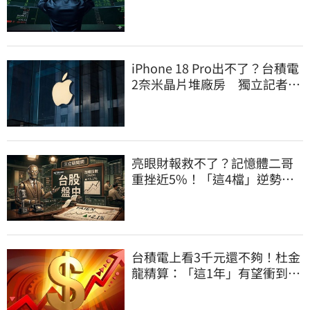
iPhone 18 Pro出不了？台積電
2奈米晶片堆廠房 獨立記者曝
因「缺這貨」
亮眼財報救不了？記憶體二哥
重挫近5%！「這4檔」逆勢上
漲扛起大旗
台積電上看3千元還不夠！杜金
龍精算：「這1年」有望衝到5
千大關