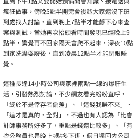
直到下午1點又要開始預備開會知識、接電話與
瘋狂做事，傍晚5點半開完會後趁大家還沒下班
到處找人討論，直到晚上7點半才能靜下心來查
案與測試，當她再次抬頭看時間發現已經晚上9
點半，驚覺再不回家隔天會爬不起來，深夜10點
到家洗澡耍廢後，直到凌晨12點半才能閉眼睡
覺。
這種長達14小時公司與家裡兩點一線的爆肝生
活，引發熱烈討論，不少網友看完紛紛直呼，
「終於不是倖存者偏差」、「這錢我賺不來」、
「這才是真的，全對」，不過也有人認為「比會
計師事務所好多了，重點是錢還比較多」、「有
些公務員也是晚上9點多下班，假日還回去公司