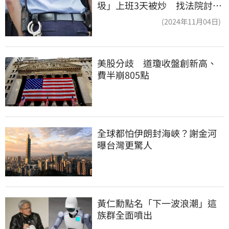
圾」上班3天被炒 找法院討公
道結果出爐
(2024年11月04日)
美股分歧　道瓊收盤創新高、
費半崩805點
全球都怕伊朗封海峽？謝金河
曝台灣更驚人
黃仁勳點名「下一波浪潮」這
族群全面噴出