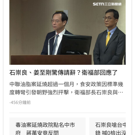
石崇良、姜至剛驚傳請辭？衛福部回應了
中聯油脂案延燒超過一個月，食安政策因標準幾
度轉彎引發朝野強烈抨擊，衛福部長石崇良與食
藥署長姜至剛遭點名負責。今日政壇突傳出兩人
-456分鐘前
已請辭的消息，儘管石崇良上午仍公開回應爭
議，但隨後再度傳出請辭傳聞，針對人事異動是
否屬實，衛福部僅回應表示不予回應。
毒油案延燒政院點名中市
石崇良嗆台中市
府　蔣萬安竟反問
錄 喊0檢出沒意