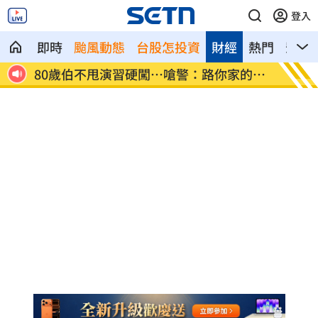
登入
即時
颱風動態
台股怎投資
財經
熱門
影音
這族群
80歲伯不甩演習硬闖…嗆警：路你家的
退休族
逆？