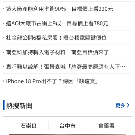
這大廠產能利用率衝90% 目標價上看220元
這AOI大廠市占衝上9成 目標價上看780元
杜金龍公開6檔私房股！曝台積電關鍵價位
南亞科加持轉入電子材料 南亞目標價來了
直呼難以諒解！張景森喊「慈濟最高層應有人下
台」：受害者是捐款的大眾
iPhone 18 Pro出不了？傳因「缺這貨」
熱搜新聞
更多
石崇良
台中市
食藥署