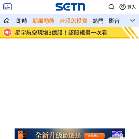
登入
即時
颱風動態
台股怎投資
熱門
影音
熱搜
看
鄭麗文脫口：我領導的國民黨支持度很高
投信逆