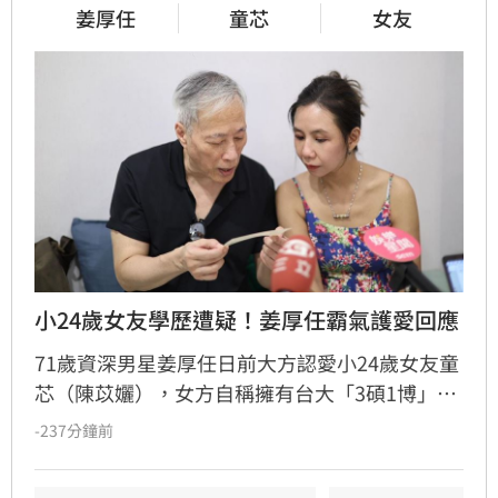
姜厚任
童芯
女友
小24歲女友學歷遭疑！姜厚任霸氣護愛回應
71歲資深男星姜厚任日前大方認愛小24歲女友童
芯（陳苡孋），女方自稱擁有台大「3碩1博」高
學歷且智商146，引發網友高度關注。然而，有
-237分鐘前
網友透過國家圖書館系統查詢，卻發現以其本名
搜尋不到任何論文紀錄，學歷真實性備受質疑，