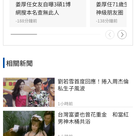
更有網友爆料其過去經歷與改名等爭議。面對外
姜厚任女友自曝3碩1博　
姜厚任71歲生
界對女友背景的連番檢視與熱議，姜厚任受訪時
網搜本名查無此人
神級朋友圈
直言，這段感情本是浪漫的愛情片，不希望演變
-188分鐘前
-138分鐘前
成偵探片，強調無論對方背景如何都堅定相愛，
並表示涉及個人隱私與法律問題，後續將不再針
對相關傳聞做出任何回應。
相關新聞
劉若雪首度回應！捲入周杰倫
私生子風波
1小時前
台灣富婆也曾花重金　和當紅
男神木桶共浴