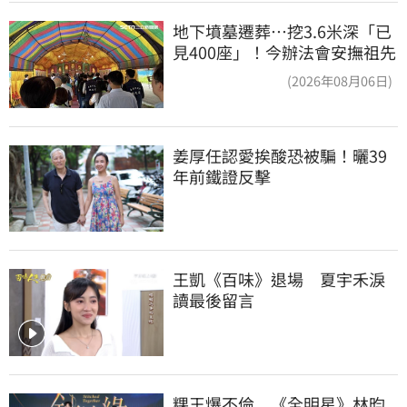
地下墳墓遷葬…挖3.6米深「已
見400座」！今辦法會安撫祖先
(2026年08月06日)
姜厚任認愛挨酸恐被騙！曬39
年前鐵證反擊
王凱《百味》退場　夏宇禾淚
讀最後留言
粿王爆不倫　《全明星》林昀