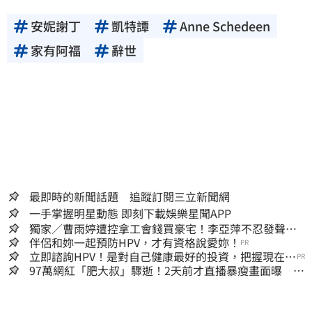
安妮謝丁
凱特譚
Anne Schedeen
家有阿福
辭世
最即時的新聞話題 追蹤訂閱三立新聞網
一手掌握明星動態 即刻下載娛樂星聞APP
獨家／曹雨婷遭控拿工會錢買豪宅！李亞萍不忍發聲：
余天管工會都貼錢
伴侶和妳一起預防HPV，才有資格說愛妳！
PR
立即諮詢HPV！是對自己健康最好的投資，把握現在不
PR
嫌晚！
97萬網紅「肥大叔」驟逝！2天前才直播暴瘦畫面曝 網
淚崩：一路好走