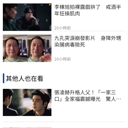
李棟旭拍裸露戲拚了　戒酒半
年狂操肌肉
20小時前
九孔突淚崩發影片　身障外甥
染腸病毒險死
20小時前
其他人也在看
張凌赫升格人父！「一家三
口」全家福震撼曝光 驚人反
差迷暈全網