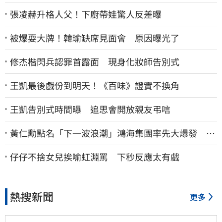
張凌赫升格人父！下廚帶娃驚人反差曝
被爆耍大牌！韓瑜缺席見面會 原因曝光了
修杰楷閃兵認罪首露面 現身化妝師告別式
王凱最後戲份到明天！《百味》證實不換角
王凱告別式時間曝 追思會開放親友弔唁
黃仁勳點名「下一波浪潮」鴻海集團率先大爆發 台
股這族群全面噴出
仔仔不捨女兒挨喻虹淵罵 下秒反應太有戲
熱搜新聞
更多