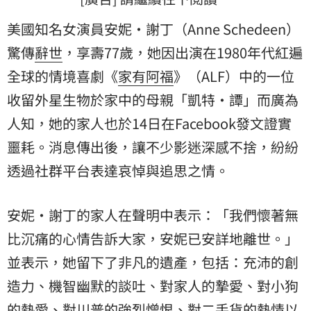
美國知名女演員安妮·謝丁（Anne Schedeen）
驚傳
辭世
，享壽77歲，她因出演在1980年代紅遍
全球的情境喜劇《
家有阿福
》（ALF）中的一位
收留外星生物於家中的母親「凱特·譚」而廣為
人知，她的家人也於14日在Facebook發文證實
噩耗。消息傳出後，讓不少影迷深感不捨，紛紛
透過社群平台表達哀悼與追思之情。
安妮·謝丁的家人在聲明中表示：「我們懷著無
比沉痛的心情告訴大家，安妮已安詳地離世。」
並表示，她留下了非凡的遺產，包括：充沛的創
造力、機智幽默的談吐、對家人的摯愛、對小狗
的熱愛、對川普的強烈憎恨、對二手貨的熱情以