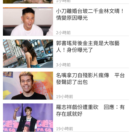
1小時前
小刀離婚台玻二千金林文晴！
情變原因曝光
2小時前
郭書瑤背後金主竟是大咖藝
人！身份曝光了
3小時前
名嘴拿刀自殘影片瘋傳　平台
發聲認了出包
19小時前
羅志祥戲份遭重砍　回應：有
存在感就好
19小時前