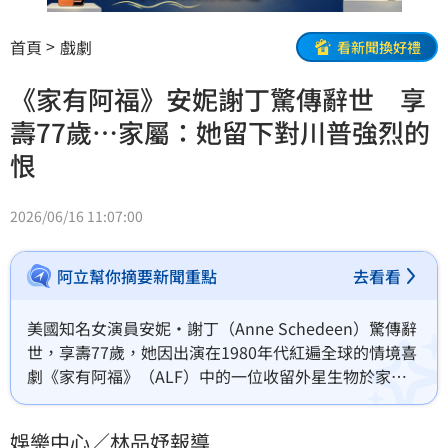
首頁
戲劇
看新聞換好禮
《家有阿福》安妮謝丁驚傳辭世 享
壽77歲…家屬：她留下對川普強烈的
恨
2026/06/16 11:07:00
阿立幫你摘要新聞重點
去看看
美國知名女演員安妮·謝丁（Anne Schedeen）驚傳辭
世，享壽77歲，她因出演在1980年代紅遍全球的情境喜
劇《家有阿福》（ALF）中的一位收留外星生物於家中
的母親「凱特·譚」而廣為人知，她的家人也於14日在
Facebook發文證實噩耗。消息傳出後，讓不少影迷深感
娛樂中心／林品妤報導