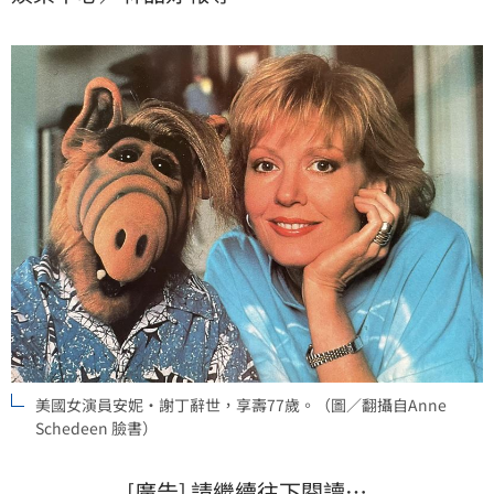
不捨，紛紛透過社群平台表達哀悼與追思之情。林品妤
美國女演員安妮·謝丁辭世，享壽77歲。（圖／翻攝自Anne
Schedeen 臉書）
[廣告] 請繼續往下閱讀…