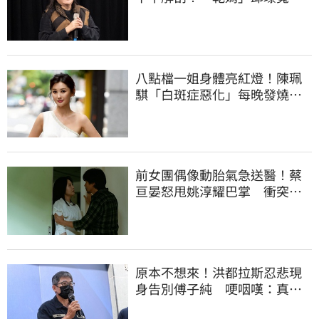
手協辦法會
八點檔一姐身體亮紅燈！陳珮
騏「白斑症惡化」每晚發燒
50歲擔心沒戲拍
前女團偶像動胎氣急送醫！蔡
亘晏怒甩姚淳耀巴掌 衝突畫
面流出
原本不想來！洪都拉斯忍悲現
身告別傅子純 哽咽嘆：真的
太不捨