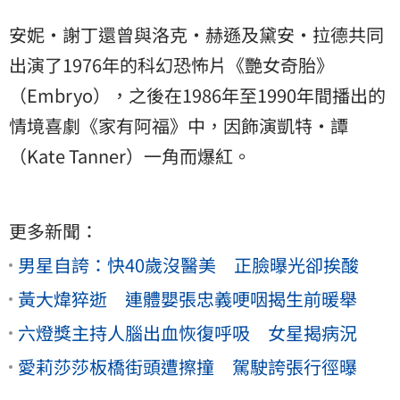
安妮·謝丁還曾與洛克·赫遜及黛安·拉德共同
出演了1976年的科幻恐怖片《艷女奇胎》
（Embryo），之後在1986年至1990年間播出的
情境喜劇《家有阿福》中，因飾演凱特·譚
（Kate Tanner）一角而爆紅。
更多新聞：
男星自誇：快40歲沒醫美 正臉曝光卻挨酸
黃大煒猝逝 連體嬰張忠義哽咽揭生前暖舉
六燈獎主持人腦出血恢復呼吸 女星揭病況
愛莉莎莎板橋街頭遭擦撞 駕駛誇張行徑曝