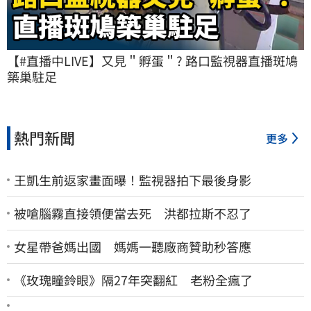
【#直播中LIVE】又見＂孵蛋＂? 路口監視器直播斑鳩
築巢駐足
熱門新聞
更多
王凱生前返家畫面曝！監視器拍下最後身影
被嗆腦霧直接領便當去死 洪都拉斯不忍了
女星帶爸媽出國 媽媽一聽廠商贊助秒答應
《玫瑰瞳鈴眼》隔27年突翻紅 老粉全瘋了