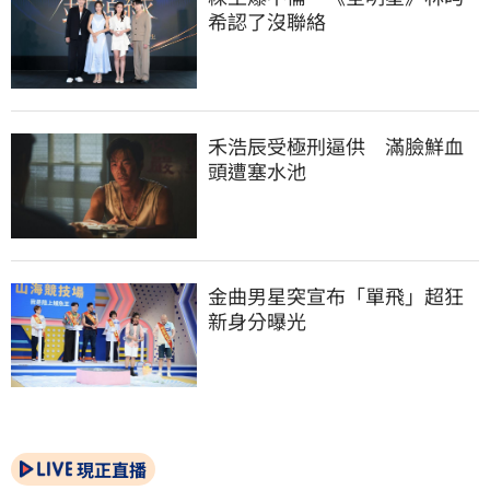
希認了沒聯絡
禾浩辰受極刑逼供　滿臉鮮血
頭遭塞水池
金曲男星突宣布「單飛」超狂
新身分曝光
現正直播