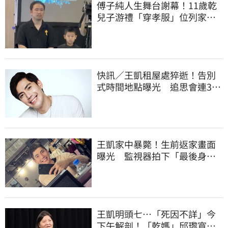
傅子純人生舞台謝幕！11歲乾
兒子游禮「穿孝服」位列家
屬 畫面惹鼻酸
快訊／王凱租屋處猝逝！告別
式時間地點曝光 追思會連3天
開放親友弔唁
王凱家中暴斃！生前返家畫面
曝光 監視器拍下「最後身
影」
王凱明頭七…「死因不詳」今
下午解剖！「乾媽」邱瓈寬出