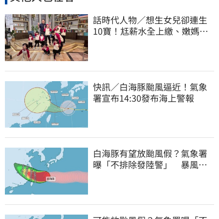
話時代人物／想生女兒卻連生
10寶！尪薪水全上繳、嫩媽吐
心聲：不生了
快訊／白海豚颱風逼近！氣象
署宣布14:30發布海上警報
白海豚有望放颱風假？氣象署
曝「不排除發陸警」 暴風圈
恐掃過2地