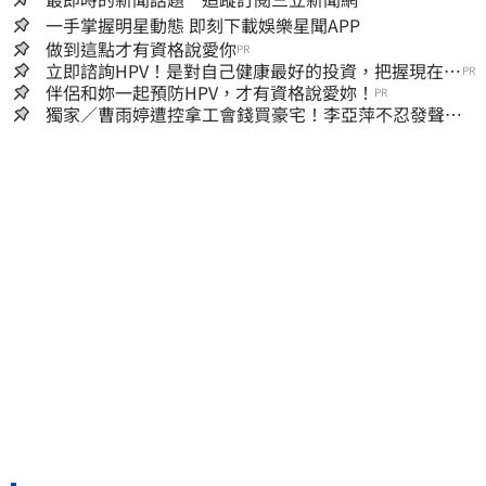
一手掌握明星動態 即刻下載娛樂星聞APP
做到這點才有資格說愛你
PR
立即諮詢HPV！是對自己健康最好的投資，把握現在不
PR
嫌晚！
伴侶和妳一起預防HPV，才有資格說愛妳！
PR
獨家／曹雨婷遭控拿工會錢買豪宅！李亞萍不忍發聲：
余天管工會都貼錢