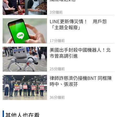
3分鐘前
LINE更新傳災情！　用戶怨
「主題全報廢」
17分鐘前
美國出手封殺中國機器人！北
市曾高調引進
25分鐘前
律師詐慈濟仍接機BNT 同框陳
時中、張淑芬
36分鐘前
其他人也在看