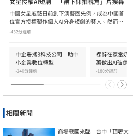
女星授權AI短劇　「裙下仰拍視角」片挨轟
中國女星戚薇日前創下演藝圈先例，成為中國首
位官方授權製作個人AI分身短劇的藝人。然而，
由戚薇AI分身演出的首部作品《末日盛夏》今（7
-432分鐘前
日）釋出首波宣傳影片後，畫面中的運鏡手法卻
意外引爆全網怒火。預告片開場採用「裙下仰拍
視角」，鏡頭直接從角色雙腿之間低角度直視裙
中企署攜3科技公司　助中
裸辭在家當奶爸
底，被指帶有強烈的偷窺暗示，導致原本備受期
小企業數位轉型
萬做出AI破億神
待的AI技術創新慘遭好評翻車。
-240分鐘前
-180分鐘前
相關新聞
商場戰國來臨　台中「頂奢大