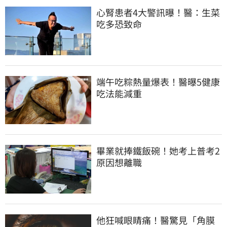
心腎患者4大警訊曝！醫：生菜
吃多恐致命
端午吃粽熱量爆表！醫曝5健康
吃法能減重
畢業就捧鐵飯碗！她考上普考2
原因想離職
他狂喊眼睛痛！醫驚見「角膜