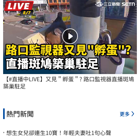
【#直播中LIVE】又見＂孵蛋＂? 路口監視器直播斑鳩
築巢駐足
熱門新聞
更多
想生女兒卻連生10寶！年輕夫妻吐1句心聲