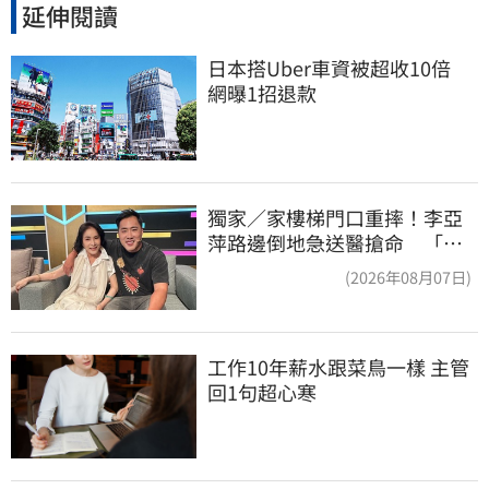
延伸閱讀
日本搭Uber車資被超收10倍　
網曝1招退款
獨家／家樓梯門口重摔！李亞
萍路邊倒地急送醫搶命 「最
新傷況」曝
(2026年08月07日)
工作10年薪水跟菜鳥一樣 主管
回1句超心寒