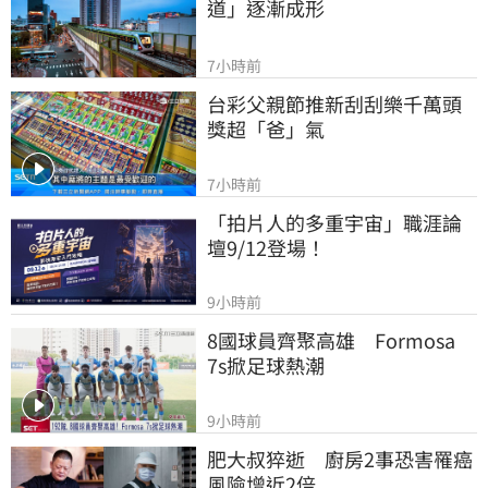
道」逐漸成形
7小時前
台彩父親節推新刮刮樂千萬頭
獎超「爸」氣
7小時前
「拍片人的多重宇宙」職涯論
壇9/12登場！
9小時前
8國球員齊聚高雄　Formosa 
7s掀足球熱潮
9小時前
肥大叔猝逝　廚房2事恐害罹癌
風險增近2倍