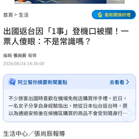
首頁
生活
看新聞換好禮
出國返台因「1事」登機口被攔！一
票人傻眼：不是常識嗎？
編輯
張尚辰
報導
2026/06/16 14:36:00
阿立幫你摘要新聞重點
去看看
不少旅客出國時喜歡在機場免稅店購買伴手禮。近日，
一名女子分享自身經驗指出，她從日本仙台返台時，原
以為通過安檢後在候機區購買的商品不會受到隨身行李
限制，沒想到登機前卻被航空公司提醒攜帶物品數量超
出規定，讓她當場重新整理行李。貼文曝光後，引發網
生活中心／張尚辰報導
友熱議。