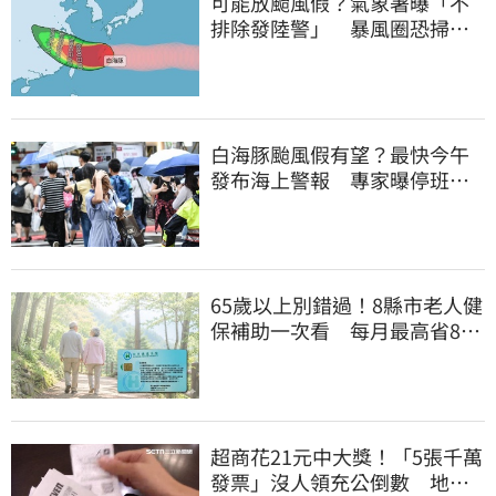
可能放颱風假？氣象署曝「不
排除發陸警」 暴風圈恐掃過2
地
白海豚颱風假有望？最快今午
發布海上警報 專家曝停班停
課機率
65歲以上別錯過！8縣市老人健
保補助一次看 每月最高省826
元
超商花21元中大獎！「5張千萬
發票」沒人領充公倒數 地點