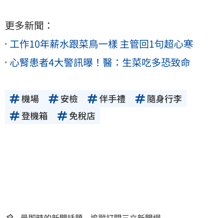
更多新聞：
工作10年薪水跟菜鳥一樣 主管回1句超心寒
心腎患者4大警訊曝！醫：生菜吃多恐致命
機場
安檢
伴手禮
隨身行李
登機箱
免稅店
最即時的新聞話題 追蹤訂閱三立新聞網