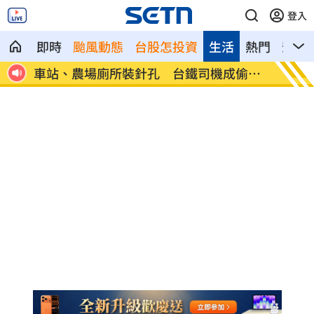
登入
即時
颱風動態
台股怎投資
生活
熱門
影音
玩用
車站、農場廁所裝針孔 台鐵司機成偷拍
下週台
狼
鍵