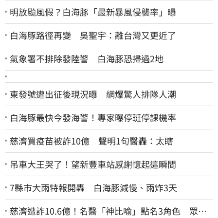
明放颱風假？白海豚「最新暴風侵襲率」曝
白海豚路徑再變 吳聖宇：離台灣又更近了
氣象署不排除發陸警 白海豚恐掃過2地
東發號遭出征後現況曝 網爆驚人排隊人潮
白海豚最快今發海警！專家曝停班停課機率
慈濟買疫苗被詐10億 聲明1句醫轟：太瞎
吊車大王哭了！望新豐車站感謝憶起這瞬間
7縣市大雨特報開轟 白海豚減慢、雨炸3天
慈濟遭詐10.6億！名醫「神比喻」點名3角色 眾人