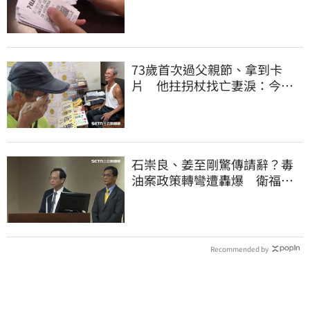
明細一次看
73歲首次過父親節、拿到卡
片 他拄拐杖找亡妻淚：今天
好多人來幫我慶祝
石崇良、姜至剛驚傳請辭？毒
油案政策轉彎遭轟爆 衛福部
回應了
Recommended by