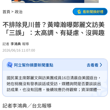
首頁
政治
看新聞換好禮
不排除見川普？黃暐瀚曝鄭麗文訪美
「三誤」：太高調、有疑慮、沒興趣
記者
李鴻典
報導
2026/06/16 11:07:00
阿立幫你摘要新聞重點
去看看
國民黨主席鄭麗文與訪美團成員16日清晨自美國返台，
她在桃機沒有發表談話或受訪，媒體詢問是否要談談出
訪成果，也沒有回應，後續效應仍待觀察；資深媒體人
黃暐瀚撰文《鄭麗文，訪美三誤》，他說，鄭主席會見
美方官員「似乎不順利」？真要追究「為什麼」？也許
記者李鴻典／台北報導
是發生了三個「失誤」。