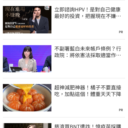
立即諮詢HPV！是對自己健康
最好的投資，把握現在不嫌
晚！
PR
不副署藍白未來帳戶條例？行
政院：將依憲法採取適當作
為 恪守憲政責任
超神減肥神器！橘子不要直接
吃，加點這個！體重天天下降
PR
慈濟買BNT遭詐！憶疫苗採購