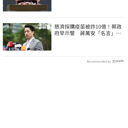
幫員工加薪」
慈濟採購疫苗被詐10億！蔡政
府早示警 蔣萬安「名言」翻
車被酸爆
Recommended by