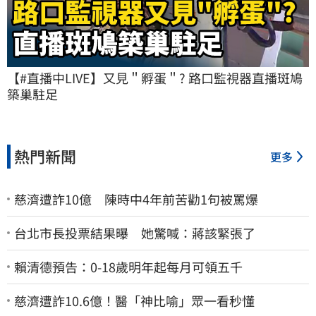
【#直播中LIVE】又見＂孵蛋＂? 路口監視器直播斑鳩
築巢駐足
熱門新聞
更多
慈濟遭詐10億 陳時中4年前苦勸1句被罵爆
台北市長投票結果曝 她驚喊：蔣該緊張了
賴清德預告：0-18歲明年起每月可領五千
慈濟遭詐10.6億！醫「神比喻」眾一看秒懂