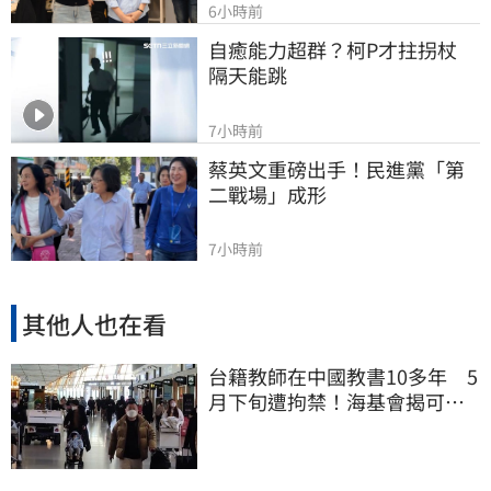
6小時前
自癒能力超群？柯P才拄拐杖　
隔天能跳
7小時前
蔡英文重磅出手！民進黨「第
二戰場」成形
7小時前
其他人也在看
台籍教師在中國教書10多年 5
月下旬遭拘禁！海基會揭可能
原因