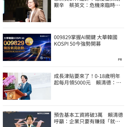
艱辛 蔡英文：危機來臨時務
必相信專業
009829掌握AI關鍵 大華韓國
KOSPI 50今強勢開募
PR
成長津貼要來了！0-18歲明年
起每月領5000元 賴清德：此
時不生更待何時
預告基本工資將破3萬 賴清德
呼籲：企業只要有賺錢「就該