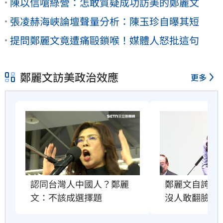
陳以信嗆綠營：怎敢質疑成功訪美的鄭麗文
張凌赫海峽論壇聲量分析：陳玉珍自曝其短
提問鄭麗文竟遭痛毆鎖喉！媒體人怒批這句
鄭麗文訪美政治效應
更多
鄭麗文自誇很
認同台灣人中國人？鄭麗
沒人敢翻臉原
文：不該成選擇題