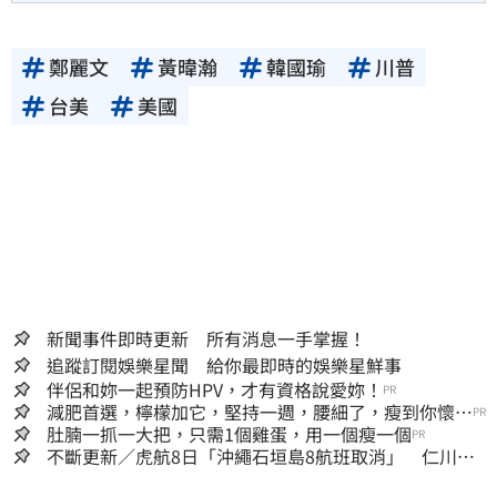
鄭麗文
黃暐瀚
韓國瑜
川普
台美
美國
新聞事件即時更新 所有消息一手掌握！
追蹤訂閱娛樂星聞 給你最即時的娛樂星鮮事
伴侶和妳一起預防HPV，才有資格說愛妳！
PR
減肥首選，檸檬加它，堅持一週，腰細了，瘦到你懷疑
PR
人生
肚腩一抓一大把，只需1個雞蛋，用一個瘦一個
PR
不斷更新／虎航8日「沖繩石垣島8航班取消」 仁川返
台班機提前1天起飛