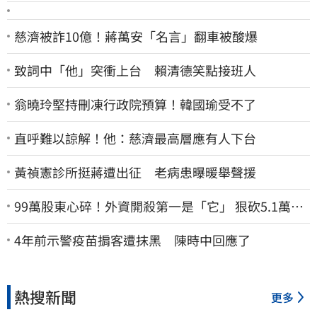
慈濟被詐10億！蔣萬安「名言」翻車被酸爆
致詞中「他」突衝上台 賴清德笑點接班人
翁曉玲堅持刪凍行政院預算！韓國瑜受不了
直呼難以諒解！他：慈濟最高層應有人下台
黃禎憲診所挺蔣遭出征 老病患曝暖舉聲援
99萬股東心碎！外資開殺第一是「它」 狠砍5.1萬張
股價重挫近5%
4年前示警疫苗掮客遭抹黑 陳時中回應了
熱搜新聞
更多