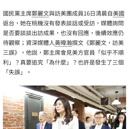
國民黨主席
鄭麗文
與訪美團成員16日清晨自
美國
返台，她在桃機沒有發表談話或受訪，媒體詢問
是否要談談出訪成果，也沒有回應，後續效應仍
待觀察；資深媒體人
黃暐瀚
撰文《鄭麗文，訪美
三誤》，他說，鄭主席會見美方官員「似乎不順
利」？真要追究「為什麼」？也許是發生了三個
「失誤」。