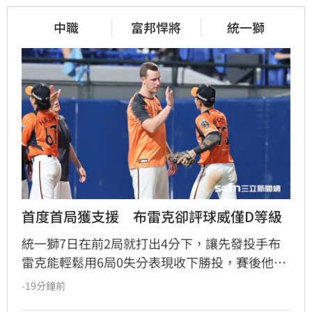
中職
富邦悍將
統一獅
首度首局獲支援　布雷克卻評球威僅D等級
統一獅7日在前2局就打出4分下，讓先發投手布
雷克能輕鬆用6局0失分表現收下勝投，賽後他也
表示今晚投球特別輕鬆，但反而檢討自己的投球
-19分鐘前
內容可能是本季最差一役，球威更是只有C、D等