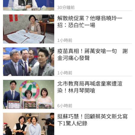
30分鐘前
解散統促黨？他曝翁曉玲一
招：恐白忙一場
1小時前
疫苗真相！蔣萬安嗆一句　謝
金河痛心發聲
1小時前
北市教育局再喊虐童案遭渲
染！林月琴開嗆
6小時前
挺蘇巧慧！回顧蔡英文新北寫
下1驚人紀錄