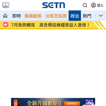
登入
即時
颱風動態
台股怎投資
政治
熱門
影音
F
7月急跌觸底 高含積這幾檔受益人激增！
白海豚
曝