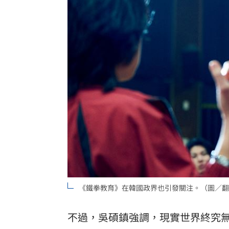
《鐵拳教育》在韓國政界也引發關注。（圖／翻攝自N
不過，吳碩鎮強調，現實世界終究