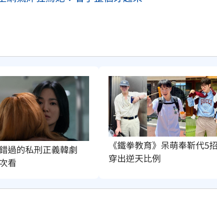
《鐵拳教育》呆萌奉靳代5
錯過的私刑正義韓劇　
穿出逆天比例
次看