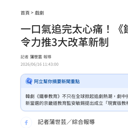
AI和你讀的不同！實測《時代》驚揭1真
首頁
戲劇
這大廠三支柱到位 全年EPS上看5.68元
一口氣追完太心痛！《
慈濟買BNT被詐10億！藍昔嗆擋疫苗網
令力推3大改革新制
它躋身美禁令受惠者 上半年EPS衝2.5
高溫重創雞蛋產量 最快要等到9月才回
記者
蒲世芸
報導
2026/06/16 11:43:00
7月營收寫同期次高 聯寶訂單看到2027
阿立幫你摘要新聞重點
台股收復44000點大關 2關鍵看AI產業
他見搶案挺身相救遭圍毆亡！嫌犯最小1
韓劇《鐵拳教育》不只在全球掀起追劇熱潮，劇中
新當選的京畿道教育監安敏錫提出成立「現實版教
扣款人數狂增4成 國泰小龍基金布局曝
一系列教師保護措施，希望改善第一線教育現場長
記者蒲世芸／綜合報導
車是我的、油也是我的 睡車竟被收住