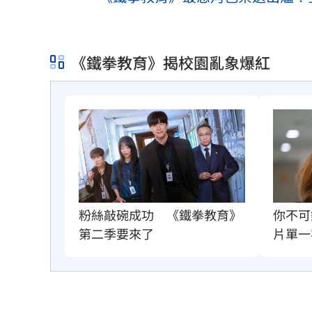
《鐵拳教育》揭校園亂象爆紅
粉絲敲碗成功　《鐵拳教育》
你不可
第二季要來了
片單一