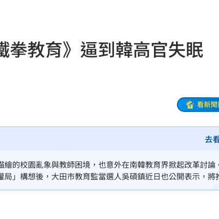
相
02:10
02:00
鐵拳教育》逼到韓高官失眠
朝聖
01:35
8元
01:30
穩
01:26
看新聞
年
01:20
去
發展
01:13
2歲
01:10
描繪的校園亂象與教師困境，也意外在南韓教育界掀起改革討論
權局」構想後，大田市教育監當選人吳碩鎮近日也公開表示，將
光
01:05
期面臨的問題。
宿費
01:04