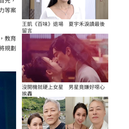
首先，
力等案
王凱《百味》退場　夏宇禾淚讀最後
留言
，教育
將規劃
沒開機就硬上女星　男星竟嫌好噁心
挨轟