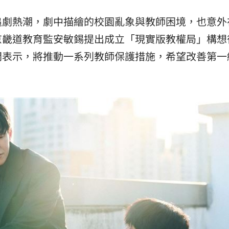
孝順
01:02
追劇熱潮，劇中描繪的校園亂象與教師困境，也意外
20元
01:00
京畿道教育監安敏錫提出成立「現實版教權局」構想
開表示，將推動一系列教師保護措施，希望改善第一
驚
00:49
15