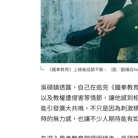
《鐵拳教育》上線後話題不斷。（圖／翻攝自Netf
吳碩鎮透露，自己在追完《鐵拳教
以及教權遭侵害等情節，讓他感到
能引發廣大共鳴，不只是因為刺激
時的無力感，也讓不少人期待能有