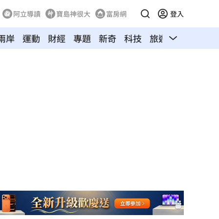
阿立導讀
寶島神很大
富房網
登入
兩岸
運動
財經
專題
新奇
科技
旅遊
汽車
寵物