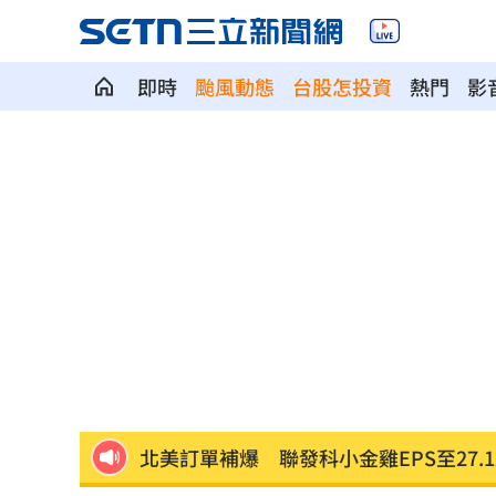
即時
颱風動態
台股怎投資
熱門
影
台中社宅驚見中國國徽！網全炸鍋
04:09
瞄準胃癌新療法 醣聯啟動一期臨床試
到了機場才知出不去！中國爆鎖國新法
7年前遭譏傻逼！他逆襲超車中國前首富
女兒一句話 兩老退休生活全變調
03:05
記憶體產能全被大廠包下 驚人漲價潮
北美訂單補爆 聯發科小金雞EPS至27.1