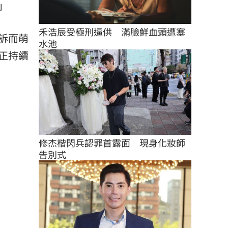
」
禾浩辰受極刑逼供　滿臉鮮血頭遭塞
訴而萌
水池
正持續
修杰楷閃兵認罪首露面　現身化妝師
告別式