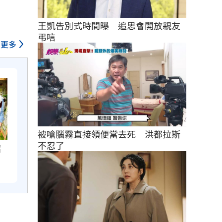
王凱告別式時間曝　追思會開放親友
弔唁
更多
被嗆腦霧直接領便當去死　洪都拉斯
不忍了
招