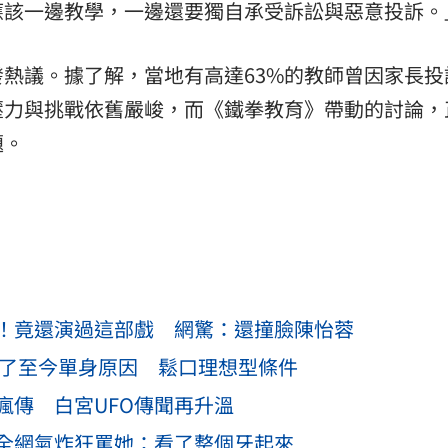
應該一邊教學，一邊還要獨自承受訴訟與惡意投訴。
熱議。據了解，當地有高達63%的教師曾因家長投
壓力與挑戰依舊嚴峻，而《鐵拳教育》帶動的討論，
題。
！竟還演過這部戲 網驚：還撞臉陳怡蓉
認了至今單身原因 鬆口理想型條件
瘋傳 白宮UFO傳聞再升溫
全網氣炸狂罵她：看了整個牙起來