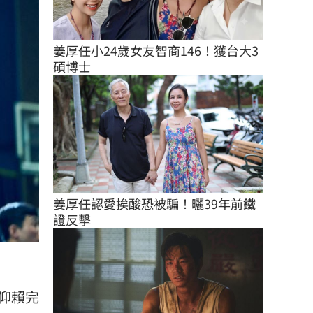
姜厚任小24歲女友智商146！獲台大3
碩博士
姜厚任認愛挨酸恐被騙！曬39年前鐵
證反擊
仰賴完