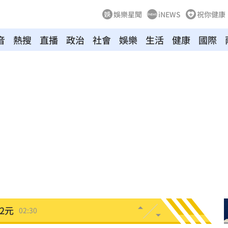
娛樂星聞
iNEWS
祝你健康
音
熱搜
直播
政治
社會
娛樂
生活
健康
國際
驗！
04:02
03:57
03:10
來襲
03:04
2元
02:30