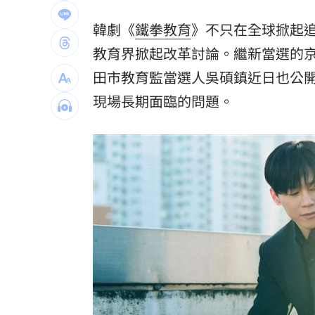
24歲存款破百萬！她公開致富關鍵：超
韓劇《
鐵拳教育
》不只在全球掀起
這大廠產能利用率衝90% 目標價上看2
教育界掀起改革討論。繼新當選的
田市教育監當選人吳碩鎮近日也公
埃及知名女星涉毒被判死 引發社會震
現場長期面臨的問題。
台灣彩券開獎直播中
20:31
LIVE三立+24小時直播
15:27
三立iNEWS新聞台線上直播
18:00
理想混蛋號召粉絲跨海追星吃美食！
18: