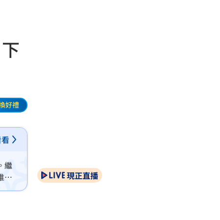
 下
換好禮
看看
。繼
現正直播
推動