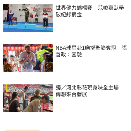
世界健力錦標賽　范峻嘉臥舉
破紀錄摘金
NBA球星赴1廟擲聖筊奪冠　張
善政：靈驗
獨／河北彩花現身味全主場　
傳想來台發展