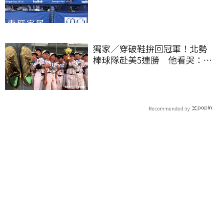
麥當勞大勝美國
獨家／穿破鞋拚回冠軍！北勢
棒球隊赴美5連勝 他看哭：台
灣囡仔的韌性
Recommended by