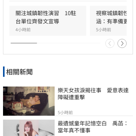
人口對策新戰略」，包含每月五千元成長津貼，
並強調行政院版透過弱勢對存能落實公平正義，
關注城鎮韌性演習　10駐
視察城鎮韌性演
避免在野黨版本加劇貧富差距。此外，政府同步
台單位齊發文宣導
涵：有準備更安
推動育兒留停六加三、延長婚產假等多項配套措
4小時前
5小時前
施，建構完善支持體系。政院重申，國家政策規
劃需具備整體性，針對立法院侵害預算編製權的
作為，將持續捍衛憲法賦予的權限，確保政策有
效執行以回應少子女化挑戰。
相關新聞
樂天女孩淚揭往事　愛意表達
障礙遭重擊
5小時前
最遺憾童年記憶空白　禹菡：
當年真不懂事