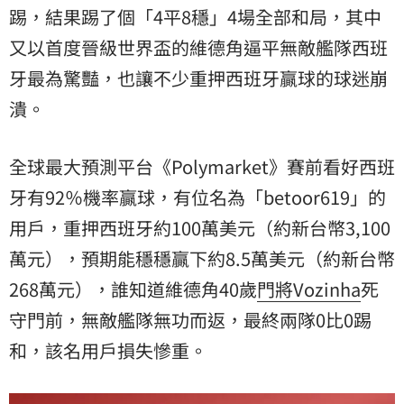
踢，結果踢了個「4平8穩」4場全部和局，其中
又以首度晉級世界盃的維德角逼平無敵艦隊
西班
牙
最為驚豔，也讓不少重押西班牙贏球的球迷崩
潰。
全球最大預測平台《Polymarket》賽前看好西班
牙有92％機率贏球，有位名為「betoor619」的
用戶，重押西班牙約100萬美元（約新台幣3,100
萬元），預期能穩穩贏下約8.5萬美元（約新台幣
268萬元），誰知道維德角40歲
門將
Vozinha
死
守門前，無敵艦隊無功而返，最終兩隊0比0踢
和，該名用戶損失慘重。