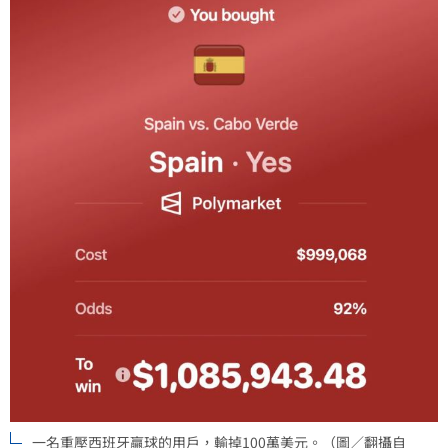
一名重壓西班牙贏球的用戶，輸掉100萬美元。（圖／翻攝自