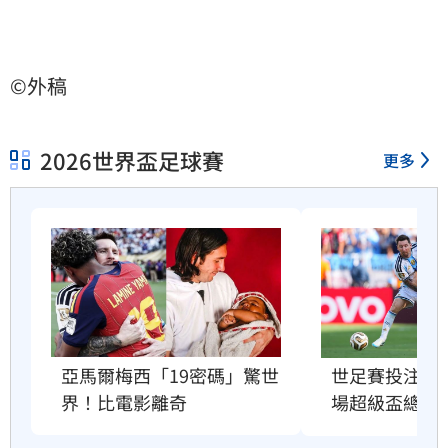
©外稿
2026世界盃足球賽
更多
亞馬爾梅西「19密碼」驚世
世足賽投注額
界！比電影離奇
場超級盃總和