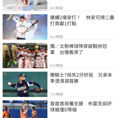
6小時前
連續2場安打！　林安可掃二壘
打貢獻1打點
6小時前
獨／北勢棒球隊穿破鞋拚冠
軍　台僑看哭了
6小時前
勝騎士7局失2分好投　兄弟本
季澄清湖首勝
7小時前
首度首局獲支援　布雷克卻評
球威僅D等級