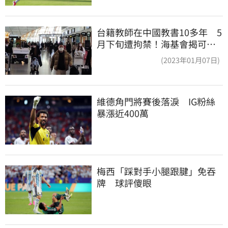
台籍教師在中國教書10多年 5
月下旬遭拘禁！海基會揭可能
原因
(2023年01月07日)
維德角門將賽後落淚　IG粉絲
暴漲近400萬
梅西「踩對手小腿跟腱」免吞
牌　球評傻眼