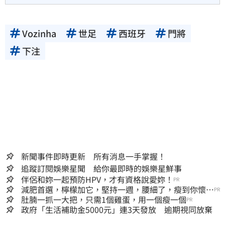
Vozinha
世足
西班牙
門將
下注
新聞事件即時更新 所有消息一手掌握！
追蹤訂閱娛樂星聞 給你最即時的娛樂星鮮事
伴侶和妳一起預防HPV，才有資格說愛妳！
PR
減肥首選，檸檬加它，堅持一週，腰細了，瘦到你懷疑
PR
人生
肚腩一抓一大把，只需1個雞蛋，用一個瘦一個
PR
政府「生活補助金5000元」連3天發放 逾期視同放棄