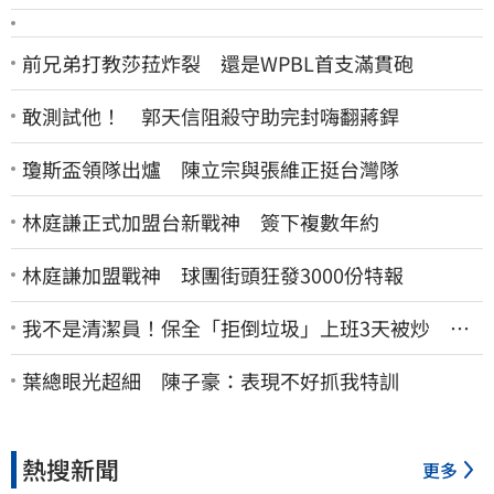
前兄弟打教莎菈炸裂 還是WPBL首支滿貫砲
敢測試他！ 郭天信阻殺守助完封嗨翻蔣銲
瓊斯盃領隊出爐 陳立宗與張維正挺台灣隊
林庭謙正式加盟台新戰神 簽下複數年約
林庭謙加盟戰神 球團街頭狂發3000份特報
我不是清潔員！保全「拒倒垃圾」上班3天被炒 找
法院討公道結果出爐
葉總眼光超細 陳子豪：表現不好抓我特訓
熱搜新聞
更多