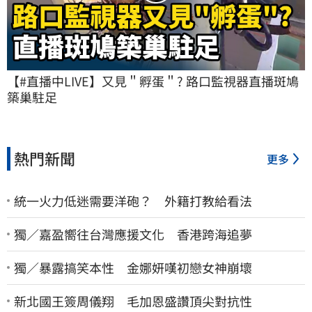
【#直播中LIVE】又見＂孵蛋＂? 路口監視器直播斑鳩
築巢駐足
熱門新聞
更多
統一火力低迷需要洋砲？ 外籍打教給看法
獨／嘉盈嚮往台灣應援文化 香港跨海追夢
獨／暴露搞笑本性 金娜妍嘆初戀女神崩壞
新北國王簽周儀翔 毛加恩盛讚頂尖對抗性