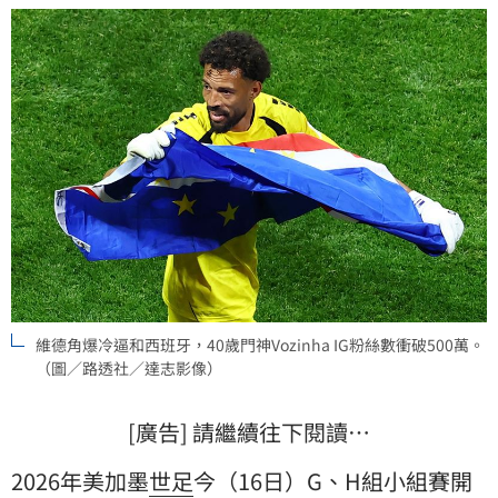
維德角爆冷逼和西班牙，40歲門神Vozinha IG粉絲數衝破500萬。
（圖／路透社／達志影像）
[廣告] 請繼續往下閱讀…
2026年美加墨
世足
今（16日）G、H組小組賽開