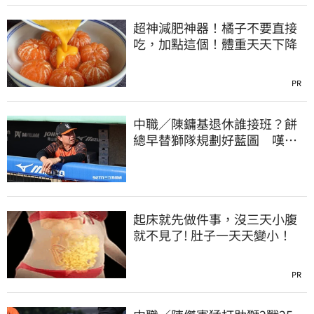
超神減肥神器！橘子不要直接
吃，加點這個！體重天天下降
PR
中職／陳鏞基退休誰接班？餅
總早替獅隊規劃好藍圖 嘆新
生代安定感不足
起床就先做件事，沒三天小腹
就不見了! 肚子一天天變小！
PR