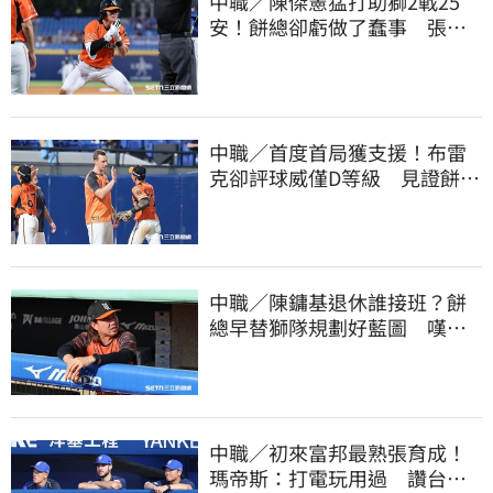
中職／陳傑憲猛打助獅2戰25
安！餅總卻虧做了蠢事 張翔
短打傷退不樂觀
中職／首度首局獲支援！布雷
克卻評球威僅D等級 見證餅總
400勝有感而發
中職／陳鏞基退休誰接班？餅
總早替獅隊規劃好藍圖 嘆新
生代安定感不足
中職／初來富邦最熟張育成！
瑪帝斯：打電玩用過 讚台灣