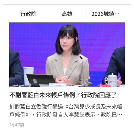
行政院
高雄
2026城鎮韌
性演習
不副署藍白未來帳戶條例？行政院回應了
針對藍白立委強行通過《台灣兒少成長及未來帳
戶條例》，行政院發言人李慧芝表示，政院已收
到三讀函文，強調編列預算為行政院憲政職權，
2小時前
將採取必要作為維護憲政秩序。政府推動「台灣