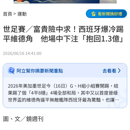
首頁
運動
看新聞換好禮
世足賽／富貴險中求！西班牙爆冷踢
平維德角 他場中下注「抱回1.3億」
2026/06/16 14:41:00
阿立幫你摘要新聞重點
去看看
2026年美加墨世足今（16日）G、H組小組賽開踢，結
果踢了個「4平8穩」4場全部和局，其中又以首度晉級
世界盃的維德角逼平無敵艦隊西班牙最為驚豔，也讓不
少重押西班牙贏球的球迷崩潰。
圖、文／鏡週刊