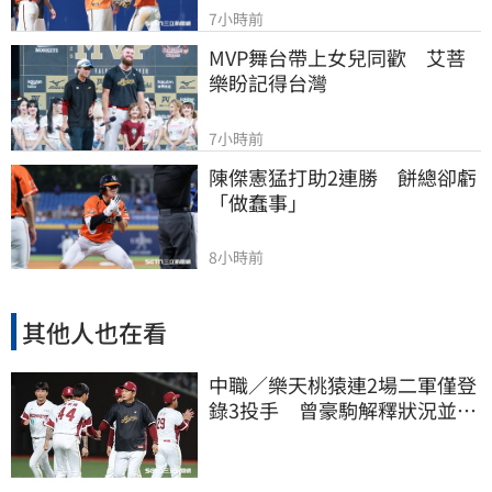
7小時前
MVP舞台帶上女兒同歡　艾菩
樂盼記得台灣
7小時前
陳傑憲猛打助2連勝　餅總卻虧
「做蠢事」
8小時前
其他人也在看
中職／樂天桃猿連2場二軍僅登
錄3投手 曾豪駒解釋狀況並透
露已有補強