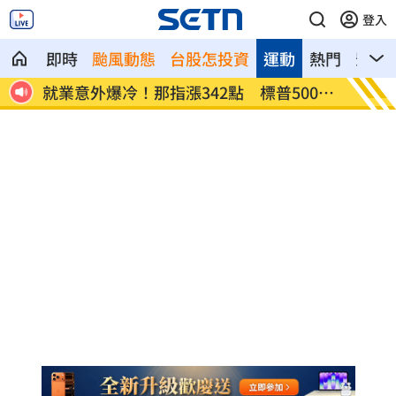
登入
即時
颱風動態
台股怎投資
運動
熱門
影音
網炸
就業意外爆冷！那指漲342點 標普500新
美通過
高
關稅