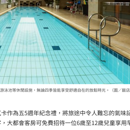
游泳池等休閒設施，無論四季皆能享受舒適自在的放鬆時光。（圖／飯店
氛卡作為五5週年紀念禮，將旅途中令人難忘的氣味
，大都會客房可免費招待一位6歲至12歲兒童享用