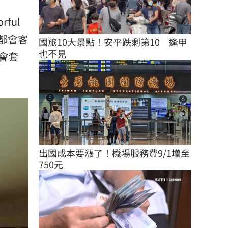
ful
都會客
國旅10大景點！安平跌剩第10　逢甲
也不見
會套
出國成本要漲了！機場服務費9/1增至
750元