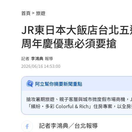
AI和你讀的不同！實測《時代》驚揭1真
首頁
旅遊
這大廠三支柱到位 全年EPS上看5.68元
JR東日本大飯店台北
慈濟買BNT被詐10億！藍昔嗆擋疫苗網
周年慶優惠必須要搶
它躋身美禁令受惠者 上半年EPS衝2.5
高溫重創雞蛋產量 最快要等到9月才回
記者
李鴻典
報導
2026/06/16 14:53:00
7月營收寫同期次高 聯寶訂單看到2027
台股收復44000點大關 2關鍵看AI產業
阿立幫你摘要新聞重點
他見搶案挺身相救遭圍毆亡！嫌犯最小1
搶攻暑期旅遊、親子客層與城市微度假市場商機，J
「繽紛・多彩 Colorful & Rich」住房專
扣款人數狂增4成 國泰小龍基金布局曝
將於7月10日晚間舉辦五週年「夏祭物語」嘉年
區少見的沉浸式日式夏夜慶典。
車是我的、油也是我的 睡車竟被收住
記者李鴻典／台北報導