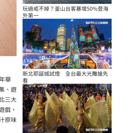
玩過戒不掉？釜山台客暴增50%登海
外第一
新北耶誕城試燈　全台最大光雕搶先
嘉年華
看
集、遊
北三大
遊戲，
汁原味