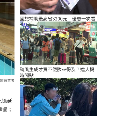
國旅補助最高省3200元　優惠一次看
颱風生成才買不便險來得及？達人揭
時間點
旅宿業者
記憶延
早餐；