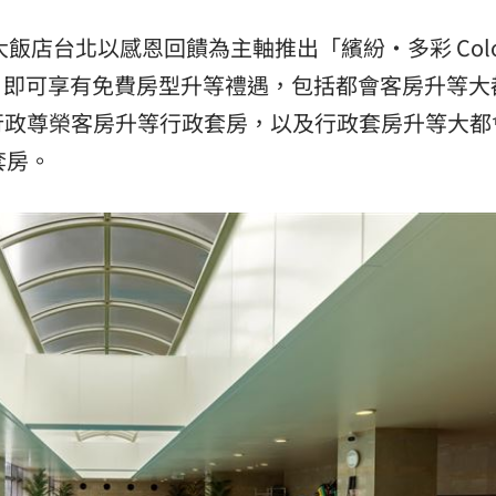
店台北以感恩回饋為主軸推出「繽紛・多彩 Color
入住，即可享有免費房型升等禮遇，包括都會客房升等大
行政尊榮客房升等行政套房，以及行政套房升等大都
套房。