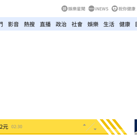
娛樂星聞
iNEWS
祝你健康
門
影音
熱搜
直播
政治
社會
娛樂
生活
健康
驗！
04:02
03:57
03:10
來襲
03:04
2元
02:30