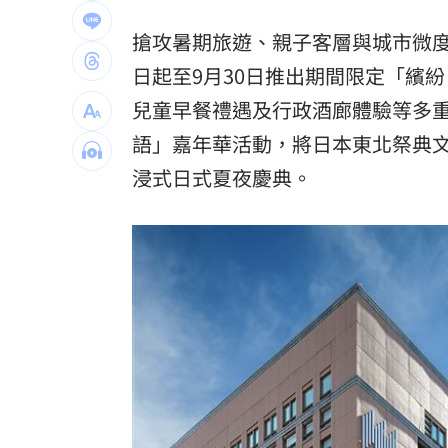
24歲存款破百萬！她公開致富關鍵：超
搶攻暑期旅遊、親子客層與城市微
這大廠產能利用率衝90% 目標價上看2
日起至9月30日推出期間限定「繽紛・多
兒童早餐禮遇及行政酒廊體驗等多重
埃及知名女星涉毒被判死 引發社會震
語」嘉年華活動，將日本東北祭典
桃園聯隊奪世界青棒亞軍 張善政接機
浸式日式夏夜慶典。
台灣彩券開獎直播中
20:31
LIVE三立+24小時直播
15:27
三立iNEWS新聞台線上直播
18:00
理想混蛋號召粉絲跨海追星吃美食！
18: