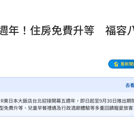
相
02:10
02:00
五週年！住房免費升等 福容
朝聖
01:35
8元
01:30
穩
01:26
看新聞
年
01:20
發展
01:13
去
2歲
01:10
R東日本大飯店台北迎接開幕五週年，即日起至9月30日推出期
案，以全房型免費升等、兒童早餐禮遇及行政酒廊體驗等多重回饋寵愛旅
光
01:05
華活動，將日本東北祭典文化、美食與遊戲體驗搬進飯店，打造台
宿費
01:04