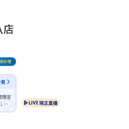
八店
換好禮
看看
間限定
現正直播
客；也
北都會