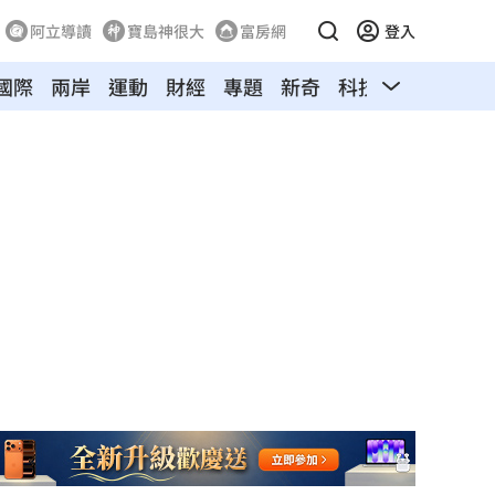
阿立導讀
寶島神很大
富房網
登入
國際
兩岸
運動
財經
專題
新奇
科技
汽車
寵物