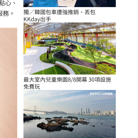
點心、
獨／韓國包車遭強推銷、丟包　
榮服務。
KKday出手
最大室內兒童樂園8/8開幕 30項設施
免費玩