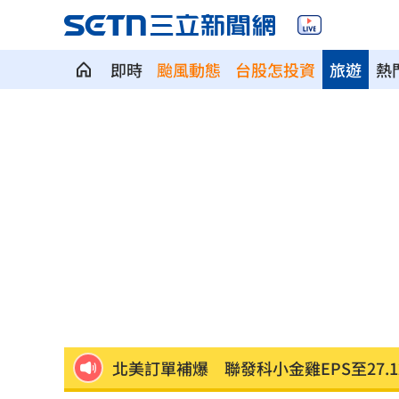
即時
颱風動態
台股怎投資
旅遊
熱
瞄準胃癌新療法 醣聯啟動一期臨床試
到了機場才知出不去！中國爆鎖國新法
7年前遭譏傻逼！他逆襲超車中國前首富
女兒一句話 兩老退休生活全變調
03:05
記憶體產能全被大廠包下 驚人漲價潮
北美訂單補爆 聯發科小金雞EPS至27.1