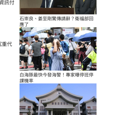
資訊付
石崇良、姜至剛驚傳請辭？衛福部回
應了
沉重代
白海豚最快今發海警！專家曝停班停
課機率