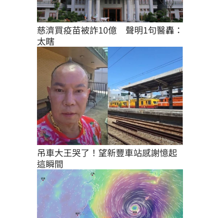
慈濟買疫苗被詐10億　聲明1句醫轟：
太瞎
吊車大王哭了！望新豐車站感謝憶起
這瞬間