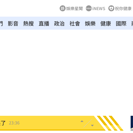
娛樂星聞
iNEWS
祝你健康
門
影音
熱搜
直播
政治
社會
娛樂
健康
國際
懂事
00:12
打點
23:59
23:53
:48
哭了
23:36