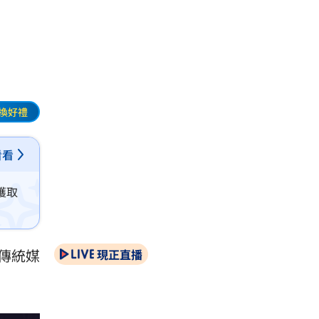
換好禮
看看
獲取
傳統媒
現正直播