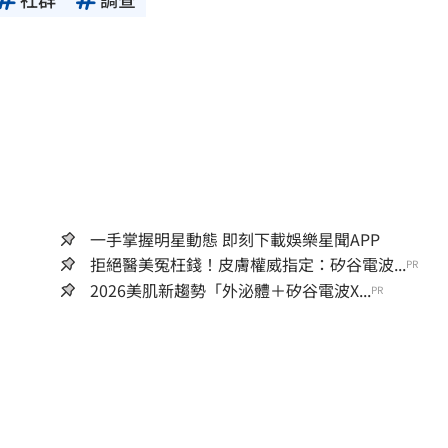
一手掌握明星動態 即刻下載娛樂星聞APP
拒絕醫美冤枉錢！皮膚權威指定：矽谷電波...
PR
2026美肌新趨勢「外泌體＋矽谷電波X...
PR