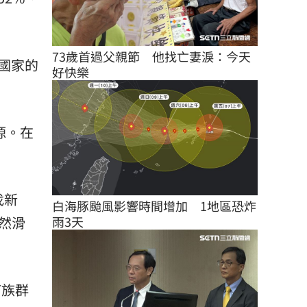
73歲首過父親節　他找亡妻淚：今天
國家的
好快樂
源。在
找新
白海豚颱風影響時間增加　1地區恐炸
偶然滑
雨3天
何族群