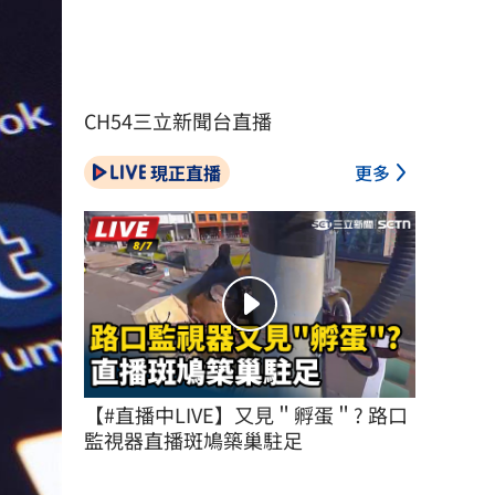
CH54三立新聞台直播
現正直播
更多
【#直播中LIVE】又見＂孵蛋＂? 路口
監視器直播斑鳩築巢駐足