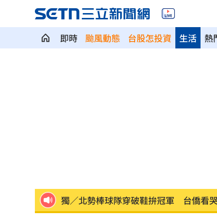
即時
颱風動態
台股怎投資
生活
熱
最遺憾童年記憶空白 禹菡：當年真不
每股配12.8元的它 Ｑ2營收曝光
00:00
連續2場安打！ 林安可掃二壘打貢獻1
歐洲避暑天堂失守！地中海熱到像溫泉
3歲米格魯偷吃軟糖 被催吐後好有戲
23
獨／北勢棒球隊穿破鞋拚冠軍 台僑看