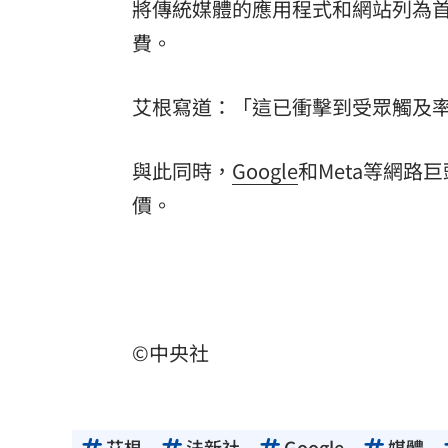
將傳統媒體的應用程式和網站列為首
費。
艾根寫道：「這已衝擊到受眾觸及
與此同時，
Google
和Meta等網
價。
©中央社
艾根
法新社
Google
媒體