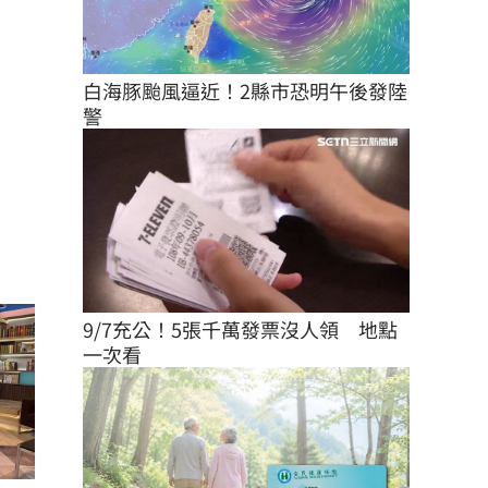
白海豚颱風逼近！2縣市恐明午後發陸
警
9/7充公！5張千萬發票沒人領　地點
一次看