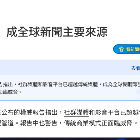
23:34
:33
 成全球新聞主要來源
開嗆
23:33
程曝
23:26
看新聞
23:26
去
懸賞
23:21
告指出，社群媒體和影音平台已超越傳統媒體，成為全球閱聽眾
迎煞
23:21
面臨威脅。
錄
23:18
天公布的權威報告指出，
社群
媒體
和影音平台已超越
首勝
23:15
要管道。報告中也警告，傳統商業模式正面臨威脅。
23:07