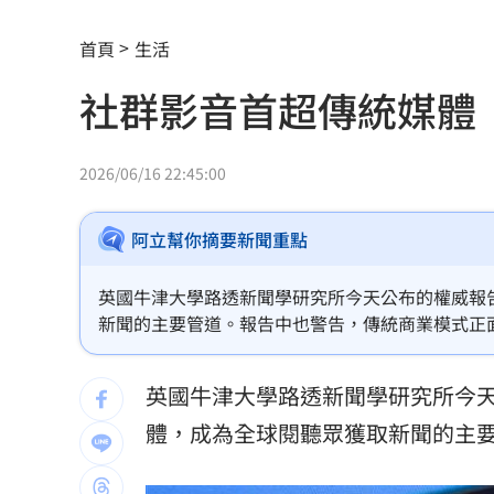
南港Lalaport鷹架坍塌！3櫃位暫停營業
首頁
生活
疊單計薪遭控違法 UberEats都說了
23
社群影音首超傳統媒體
北市教育局再喊虐童案遭渲染！林月琴
白海豚「一路搖擺」！週末各地風雨時
2026/06/16 22:45:00
兆基前董座聲押禁見 林佑任200萬交保
阿立幫你摘要新聞重點
橘貓「阿咪」離家百天 主人祭20萬元
英國牛津大學路透新聞學研究所今天公布的權威報
跨縣市「送肉粽」碰音樂節！遊客正面
新聞的主要管道。報告中也警告，傳統商業模式正
挺蘇巧慧！回顧蔡英文新北寫下1驚人紀
英國牛津大學路透新聞學研究所今
勝騎士7局失2分好投 兄弟本季澄清湖
體，成為全球閱聽眾獲取新聞的主
大盤回神誰最猛？18檔台股ETF失土收復