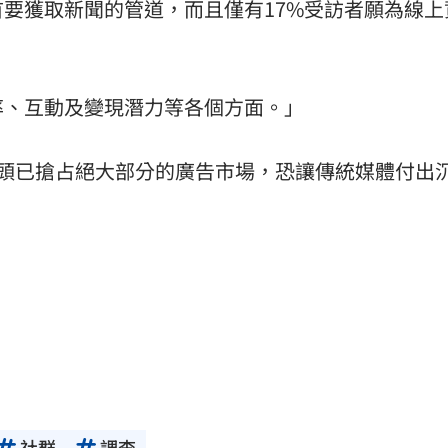
要獲取新聞的管道，而且僅有17%受訪者願為線上
率、互動及變現潛力等各個方面。」
路巨頭已搶占絕大部分的廣告市場，恐讓傳統媒體付出
社群
調查