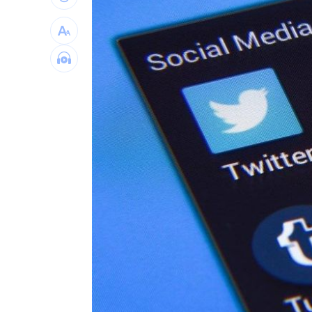
自癒能力超群？柯P才拄拐杖 隔天能跳
兆基債務風暴！李建成遭當庭逮補聲押
父逝世也不敢回家！男殺友後躲深山21
蔡英文重磅出手！民進黨「第二戰場」
台灣彩券開獎直播中
20:31
LIVE三立+24小時直播
15:27
三立iNEWS新聞台線上直播
18:00
台彩父親節推新刮刮樂千萬頭獎超「爸
商場戰國來臨 台中「頂奢大道」逐漸
「拍片人的多重宇宙」職涯論壇9/12登