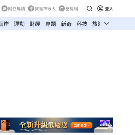
阿立導讀
寶島神很大
富房網
登入
兩岸
運動
財經
專題
新奇
科技
旅遊
汽車
寵物