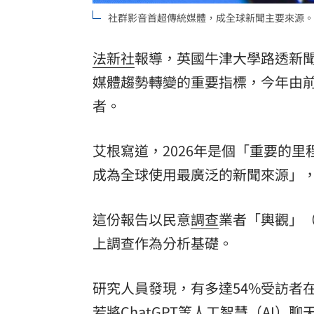
社群影音首超傳統媒體，成全球新聞主要來源。（示
8國球員齊聚高雄 Formosa 7s掀足球
理想混蛋號召粉絲跨海追星吃美食！
法新社
報導，英國牛津大學路透新聞學研
18:
媒體趨勢轉變的重要指標，今年由前
者。
艾根寫道，2026年是個「重要的
成為全球使用最廣泛的新聞來源」，
這份報告以民意
調查
業者「輿觀」（
上調查作為分析基礎。
研究人員發現，有多達54%受訪者
若將ChatGPT等人工智慧（AI）