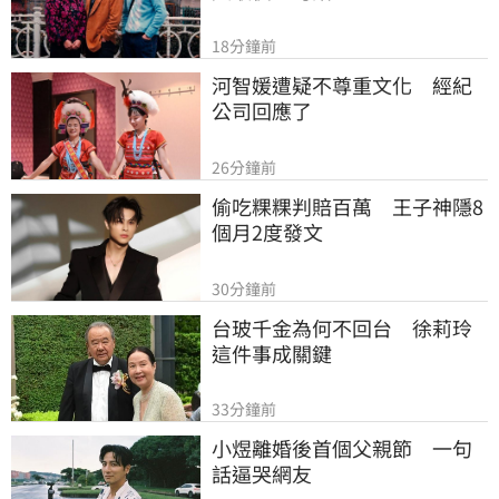
18分鐘前
河智媛遭疑不尊重文化　經紀
公司回應了
26分鐘前
偷吃粿粿判賠百萬　王子神隱8
個月2度發文
30分鐘前
台玻千金為何不回台　徐莉玲
這件事成關鍵
33分鐘前
小煜離婚後首個父親節　一句
話逼哭網友