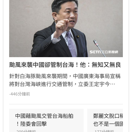
颱風來襲中國卻管制台海！他：無知又無良
針對白海豚颱風來襲期間，中國廣東海事局宣稱
將對台灣海峽進行交通管制，立委王定宇今
（8）日嚴詞批評，直指中國政府此舉既無知又
-446分鐘前
無良。王定宇表示，中華人民共和國對台灣海峽
毫無管轄權，利用颱風演戲管制交通不僅貽笑大
方，更藐視國際規範。他強調，中國人民處於水
中國藉颱風交管台海船舶 
鄭麗文脫口稱「
深火熱，政府卻忙於政治操作。王定宇感嘆，中
！陸委會回擊
也不是一個國家
國作為大國卻缺乏基本素質，並再次提醒「誰跟
-209分鐘前
-177分鐘前