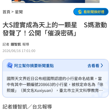
首頁
星聞
看新聞換好禮
大S證實成為天上的一顆星 S媽激動
發聲了！公開「催淚密碼」
記者
鍾智凱
報導
2026/06/16 17:01:00
阿立幫你摘要新聞重點
去看看
國際天文界近日公布經國際認證的小行星命名結果，當
中有其中一顆編號208663的小行星，被核定命名為「徐
熙媛」（英文名Xuxiyuan），臺北市立天文科學教育館
的官方臉書粉專「臺北天文通」也留言「這是真的」；
對此S媽發聲了。
記者鍾智凱／台北報導