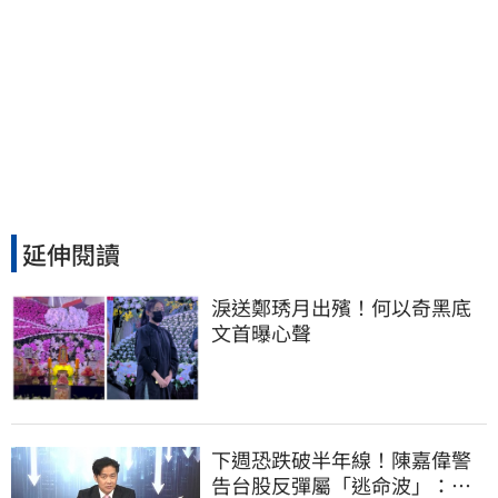
延伸閱讀
淚送鄭琇月出殯！何以奇黑底
文首曝心聲
下週恐跌破半年線！陳嘉偉警
告台股反彈屬「逃命波」：空