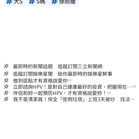
大S
S媽
徐熙媛
最即時的新聞話題 追蹤訂閱三立新聞網
追蹤訂閱娛樂星聞 給你最即時的娛樂星鮮事
做到這點才有資格說愛你
PR
立即諮詢HPV！是對自己健康最好的投資，把握現在不
PR
嫌晚！
伴侶和妳一起預防HPV，才有資格說愛妳！
PR
我不是清潔員！保全「拒倒垃圾」上班3天被炒 找法院
討公道結果出爐