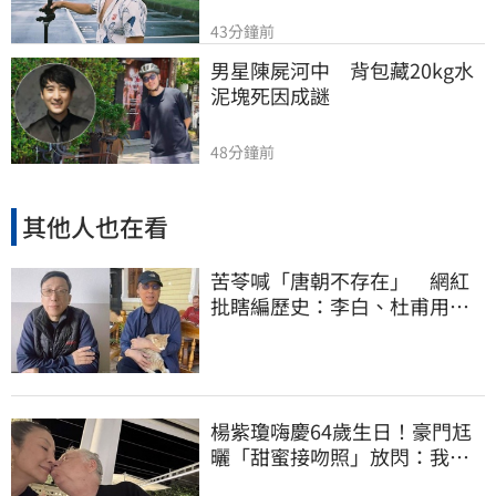
43分鐘前
男星陳屍河中　背包藏20kg水
泥塊死因成謎
48分鐘前
其他人也在看
苦苓喊「唐朝不存在」 網紅
批瞎編歷史：李白、杜甫用鮮
卑文寫詩？
楊紫瓊嗨慶64歲生日！豪門尪
曬「甜蜜接吻照」放閃：我親
愛的老婆