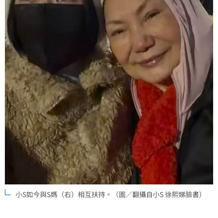
小S如今與S媽（右）相互扶持。（圖／翻攝自小S 徐熙娣臉書）