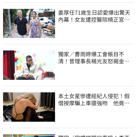
姜厚任71歲生日認愛爆出驚天
內幕！女友遭控醫院槓正宮女
兒 場面超火爆
獨家／曹雨婷爆工會帳目不
清！昔理事長楊光友怒揭金流
內幕：亂七八糟
本土女星慘遭經紀人侵犯！假
借按摩騙上車還強吻 他竟反
嗆：又沒伸舌頭