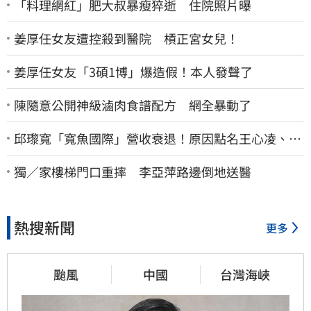
「料理網紅」肥大叔暴瘦猝逝 住院照片曝
姜厚任女友遭控殺到醫院 槓正宮女兒！
姜厚任女友「3碩1博」爆造假！本人發聲了
陳隨意公開神級滷肉食譜配方 網全暴動了
邱瓈寬「寬魚國際」營收衰退！原因點名王心凌、楊
丞琳網笑翻：太誠實
獨／家樓梯門口重摔 李亞萍路邊倒地送醫
熱搜新聞
更多
颱風
中國
台灣海峽