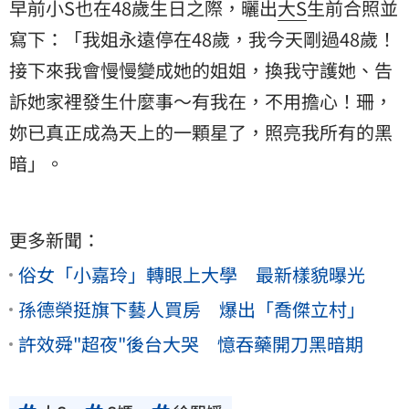
早前小S也在48歲生日之際，曬出
大S
生前合照並
寫下：「我姐永遠停在48歲，我今天剛過48歲！
接下來我會慢慢變成她的姐姐，換我守護她、告
訴她家裡發生什麼事～有我在，不用擔心！珊，
妳已真正成為天上的一顆星了，照亮我所有的黑
暗」。
更多新聞：
俗女「小嘉玲」轉眼上大學 最新樣貌曝光
孫德榮挺旗下藝人買房 爆出「喬傑立村」
許效舜"超夜"後台大哭 憶吞藥開刀黑暗期