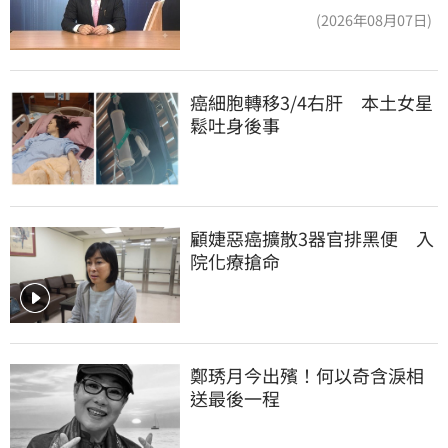
頭大屠殺剛開始
(2026年08月07日)
癌細胞轉移3/4右肝　本土女星
鬆吐身後事
顧婕惡癌擴散3器官排黑便　入
院化療搶命
鄭琇月今出殯！何以奇含淚相
送最後一程