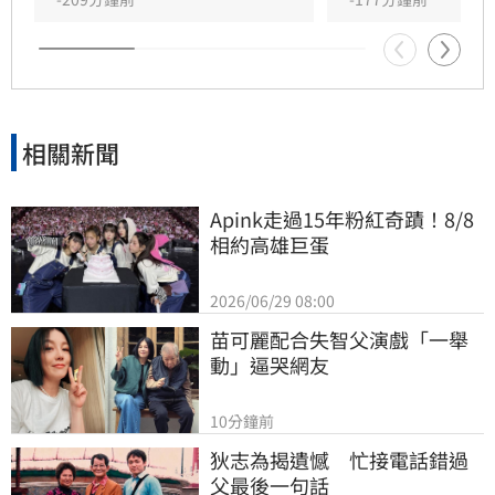
中國同一國誰倒楣」。
相關新聞
Apink走過15年粉紅奇蹟！8/8
相約高雄巨蛋
2026/06/29 08:00
苗可麗配合失智父演戲「一舉
動」逼哭網友
10分鐘前
狄志為揭遺憾　忙接電話錯過
父最後一句話