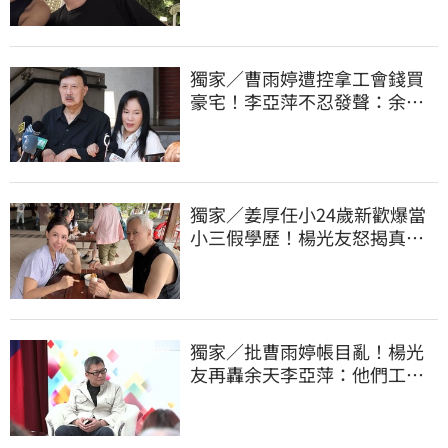
獨家／曹雨婷遭控拿工會錢買
豪宅！李亞萍不忍發聲：余天
管工會都貼錢
獨家／姜厚任小24歲新歡爆當
小三假學歷！楊光友怒揭真實
內幕：我祝福
獨家／批曹雨婷帳目亂！楊光
友再轟余天李亞萍：他們工會
跟演藝圈沒關