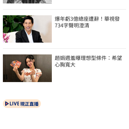
爆年虧3億總座遭辭！華視發
734字聲明澄清
趙娟週羞曝理想型條件：希望
心胸寬大
現正直播