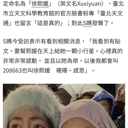
定命名為「
徐熙媛
」（英文名Xuxiyuan），臺北
市立天文科學教育館的官方臉書粉專「臺北天文
通」也留言「這是真的」；對此
S媽
發聲了。
S媽今受訪表示有看到相關消息，「我看到有貼
文，要幫熙媛在天上給她一顆小行星。心裡真的
非常非常感動。 並且以她為榮。以後我都會叫
208663也叫徐熙媛 珊珊。感恩」。