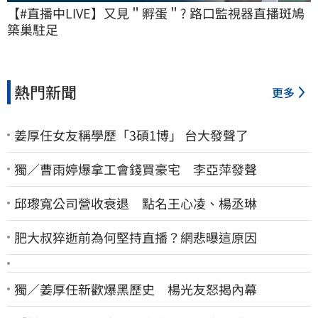
【#直播中LIVE】又見＂孵蛋＂? 路口監視器直播斑鳩
築巢駐足
熱門新聞
更多
姜厚任女友稱學歷「3碩1博」 台大發聲了
獨／曹雨婷爆拿工會錢買豪宅 李亞萍發聲
邱瓈寬公司營收衰退 點名王心凌、楊丞琳
肥大叔猝逝前為何堅持直播？網悲曝這原因
獨／姜厚任新歡爆黑歷史 楊光友怒揭內幕