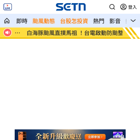
登入
即時
颱風動態
台股怎投資
熱門
影音
熱搜
交屍
白海豚颱風直撲馬祖 ！台電啟動防颱整備
狄志為
話