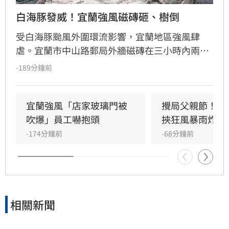
白海豚發威！宜蘭強風磁磚砸、樹倒
受白海豚颱風外圍環流影響，宜蘭地區強風肆
虐。宜蘭市中山路郵局外牆磁磚在三小時內兩度
剝落，武營街亦發生磁磚砸地險象，所幸無人傷
-189分鐘前
亡。此外，五結與三星鄉傳出路樹倒塌，市區選
舉看板受強風吹襲搖搖欲墜，烏石港賞鯨船被迫
全面停駛。
宜蘭強風「店家玻璃門被
攪局父親節！中
吹爆」員工嚇抱頭
挾狂風暴雨炸雙
-174分鐘前
-68分鐘前
相關新聞