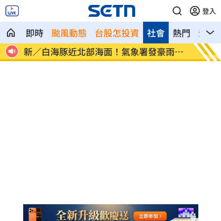
登入
即時
颱風動態
台股怎投資
社會
熱門
影音
像台
新／白海豚近北部海面！氣象署發豪雨特
南電Q
報