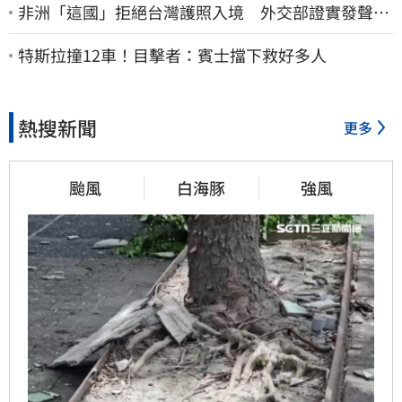
非洲「這國」拒絕台灣護照入境 外交部證實發聲
了：持續交涉聯繫
特斯拉撞12車！目擊者：賓士擋下救好多人
熱搜新聞
更多
颱風
白海豚
強風