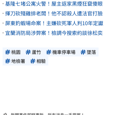
基隆七堵公寓火警！屋主返家黑煙狂竄傻眼
揮刀砍殘雞排老闆！他不認殺人遭法官打臉
屏東釣蝦場命案！主嫌砍死軍人判10年定讞
宜蘭消防局涉弊案！檢調今搜索約談徐松奕
桃園
蘆竹
機車停車場
墜落
地檢署
相驗
新聞事件即時更新 所有消息一手掌握！