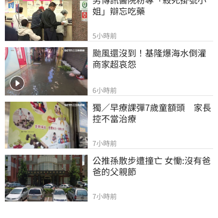
姐」辯忘吃藥
5小時前
颱風還沒到！基隆爆海水倒灌 
商家超哀怨
6小時前
獨／早療課彈7歲童額頭　家長
控不當治療
7小時前
公推孫散步遭撞亡 女慟:沒有爸
爸的父親節
7小時前