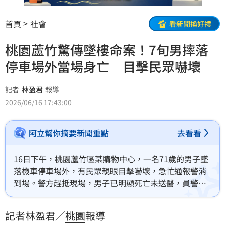
首頁
社會
看新聞換好禮
桃園蘆竹驚傳墜樓命案！7旬男摔落
停車場外當場身亡 目擊民眾嚇壞
記者
林盈君
報導
2026/06/16 17:43:00
阿立幫你摘要新聞重點
去看看
16日下午，桃園蘆竹區某購物中心，一名71歲的男子墜
落機車停車場外，有民眾親眼目擊嚇壞，急忙通報警消
到場。警方趕抵現場，男子已明顯死亡未送醫，員警拉
起封鎖線採證，詳細狀況還要進一步釐清。
記者林盈君／
桃園
報導