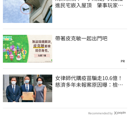
進民宅嵌入屋頂 肇事玩家疑
心虛落跑了
帶著皮克敏一起出門吧
PR
女律師代購疫苗騙走10.6億！
慈濟多年未報案原因曝：檢警
上門才知被騙
Recommended by