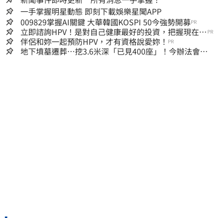
一手掌握明星動態 即刻下載娛樂星聞APP
009829掌握AI關鍵 大華韓國KOSPI 50今強勢開募
PR
立即諮詢HPV！是對自己健康最好的投資，把握現在不
PR
嫌晚！
伴侶和妳一起預防HPV，才有資格說愛妳！
PR
地下墳墓遷葬…挖3.6米深「已見400座」！今辦法會安
撫祖先