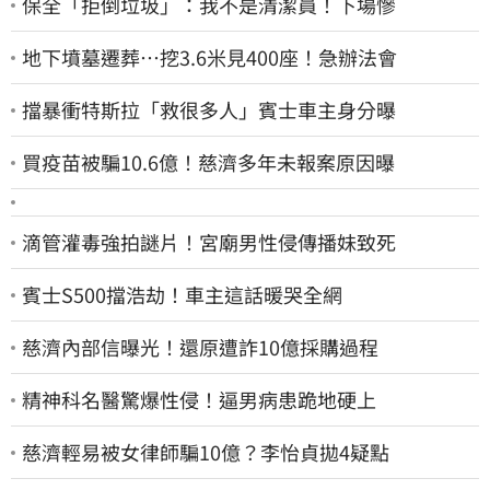
保全「拒倒垃圾」：我不是清潔員！下場慘
地下墳墓遷葬…挖3.6米見400座！急辦法會
擋暴衝特斯拉「救很多人」賓士車主身分曝
買疫苗被騙10.6億！慈濟多年未報案原因曝
滴管灌毒強拍謎片！宮廟男性侵傳播妹致死
賓士S500擋浩劫！車主這話暖哭全網
慈濟內部信曝光！還原遭詐10億採購過程
精神科名醫驚爆性侵！逼男病患跪地硬上
慈濟輕易被女律師騙10億？李怡貞拋4疑點