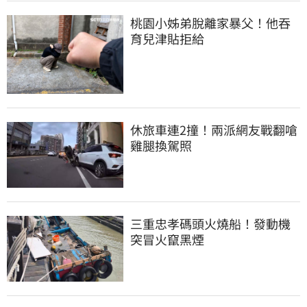
桃園小姊弟脫離家暴父！他吞
育兒津貼拒給
休旅車連2撞！兩派網友戰翻嗆
雞腿換駕照
三重忠孝碼頭火燒船！發動機
突冒火竄黑煙