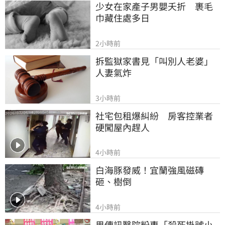
少女在家產子男嬰夭折　裹毛
巾藏住處多日
2小時前
拆監獄家書見「叫別人老婆」
人妻氣炸
3小時前
社宅包租爆糾紛　房客控業者
硬闖屋內趕人
4小時前
白海豚發威！宜蘭強風磁磚
砸、樹倒
4小時前
男傳訊醫院粉專「殺死掛號小