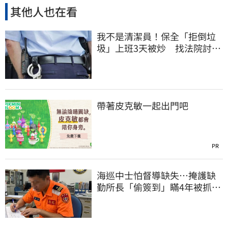
其他人也在看
我不是清潔員！保全「拒倒垃
圾」上班3天被炒 找法院討公
道結果出爐
帶著皮克敏一起出門吧
PR
海巡中士怕督導缺失…掩護缺
勤所長「偷簽到」瞞4年被抓
包！下場曝光