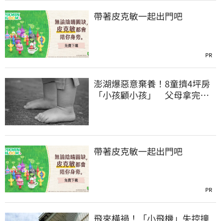
帶著皮克敏一起出門吧
PR
澎湖爆惡意棄養！8童擠4坪房
「小孩顧小孩」 父母拿完補
助落跑
帶著皮克敏一起出門吧
PR
飛來橫禍！「小飛機」失控撞