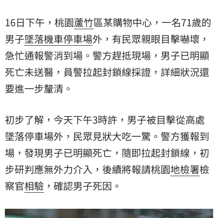
16日下午，桃園
蘆竹
區某購物中心，一名71歲的
男子
墜落
機車停車場
外，有民眾親眼目擊嚇壞，
急忙通報警消到場。警方趕抵現場，男子已明顯
死亡未送醫，員警拉起封鎖線採證，詳細狀況還
要進一步釐清。
初步了解，今天下午3時許，男子被目擊從高處
墜落停車場外，民眾見狀大吃一驚。警方獲報到
場，發現男子已明顯死亡，隨即拉起封鎖線，初
步研判應無外力介入，後續將報請桃園
地檢署
檢
察官
相驗
，確認男子死因。