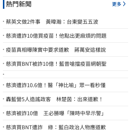
熱門新聞
更多
蔡英文做2件事 黃暐瀚：台東變五五波
慈濟遭詐10億買疫苗！他點出更麻煩的問題
疫苗真相曝陳實中要求道歉 蔣萬安這樣說
慈濟買BNT被詐10億！藍昔嗆擋疫苗網朝聖
慈濟遭詐10.6億！醫「神比喻」眾一看秒懂
轟藍營5人造謠政客 林楚茵：出來道歉！
慈濟被詐10億 王必勝曝「陳時中早示警」
慈濟買BNT遭詐 綠：藍白政治人物應道歉