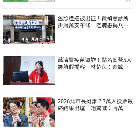
PR
舊照遭挖被出征！黃禎憲診所
掛蔣萬安布條 老病患揭八仙
塵爆暖舉聲援
慈濟買疫苗遭詐！點名藍營5人
護航假掮客 林楚茵：造謠政
客出來道歉
2026北市長挺誰？3萬人投票最
終結果出爐 她驚喊：蔣萬安
真該緊張了