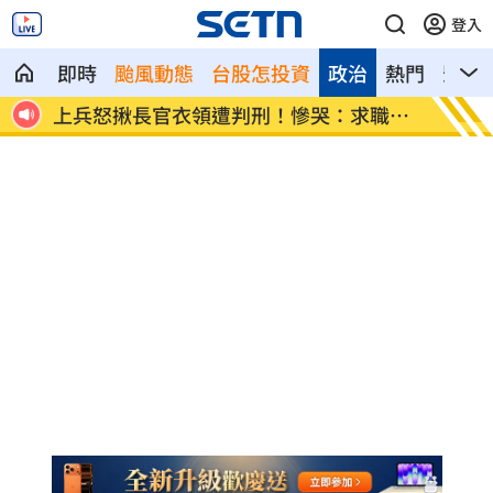
登入
即時
颱風動態
台股怎投資
政治
熱門
影音
結緋聞
上兵怒揪長官衣領遭判刑！慘哭：求職碰
新／遭
壁