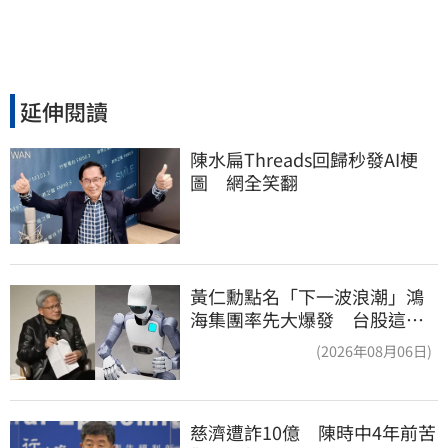
延伸閱讀
陳水扁Threads回歸秒發AI梗
圖　網全笑翻
黃仁勳點名「下一波浪潮」鴻
海集團率先大爆發 台股這族
群全面噴出
(2026年08月06日)
慈濟遭詐10億　陳時中4年前苦