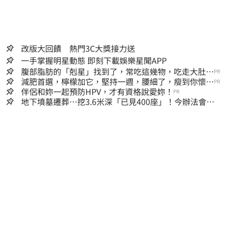
改版大回饋 熱門3C大獎接力送
一手掌握明星動態 即刻下載娛樂星聞APP
腹部脂肪的「剋星」找到了，常吃這幾物，吃走大肚
PR
囊，瘦出小蠻腰
減肥首選，檸檬加它，堅持一週，腰細了，瘦到你懷疑
PR
人生
伴侶和妳一起預防HPV，才有資格說愛妳！
PR
地下墳墓遷葬…挖3.6米深「已見400座」！今辦法會安
撫祖先