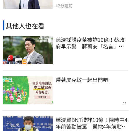
42分鐘前
其他人也在看
慈濟採購疫苗被詐10億！蔡政
府早示警 蔣萬安「名言」翻
車被酸爆
帶著皮克敏一起出門吧
PR
慈濟買BNT遭詐10億！陳時中4
年前苦勸被罵 醫挖4年前貼