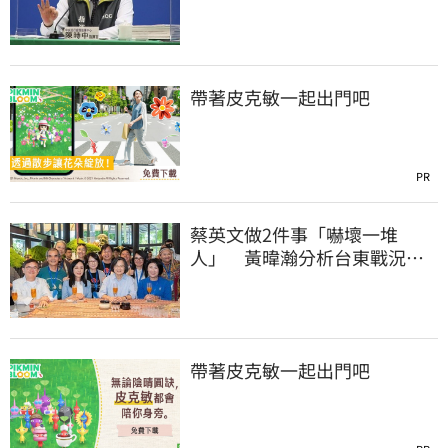
文：藍白全翻車
帶著皮克敏一起出門吧
PR
蔡英文做2件事「嚇壞一堆
人」 黃暐瀚分析台東戰況：
變成五五波
帶著皮克敏一起出門吧