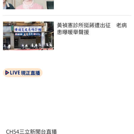
黃禎憲診所挺蔣遭出征　老病
患曝暖舉聲援
現正直播
CH54三立新聞台直播