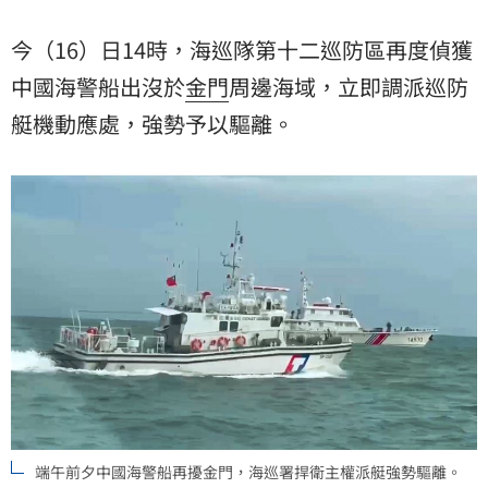
今（16）日14時，海巡隊第十二巡防區再度偵獲
中國
海警船出沒於
金門
周邊海域，立即調派巡防
艇機動應處，強勢予以驅離。
端午前夕中國海警船再擾金門，海巡署捍衛主權派艇強勢驅離。