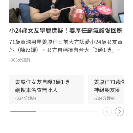
小24歲女友學歷遭疑！姜厚任霸氣護愛回應
71歲資深男星姜厚任日前大方認愛小24歲女友童
芯（陳苡孋），女方自稱擁有台大「3碩1博」高
學歷且智商146，引發網友高度關注。然而，有
-383分鐘前
網友透過國家圖書館系統查詢，卻發現以其本名
搜尋不到任何論文紀錄，學歷真實性備受質疑，
更有網友爆料其過去經歷與改名等爭議。面對外
姜厚任女友自曝3碩1博　
姜厚任71歲生
界對女友背景的連番檢視與熱議，姜厚任受訪時
網搜本名查無此人
神級朋友圈
直言，這段感情本是浪漫的愛情片，不希望演變
-334分鐘前
-284分鐘前
成偵探片，強調無論對方背景如何都堅定相愛，
並表示涉及個人隱私與法律問題，後續將不再針
對相關傳聞做出任何回應。