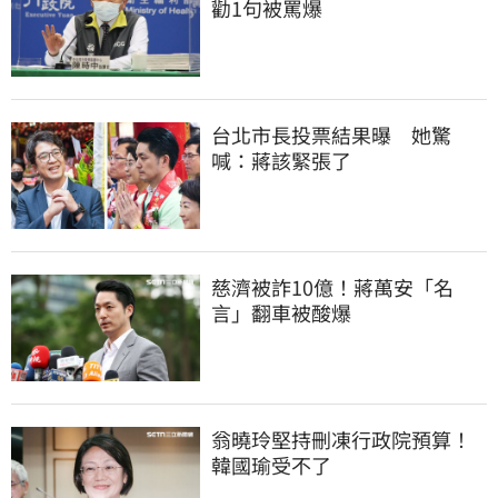
勸1句被罵爆
台北市長投票結果曝　她驚
喊：蔣該緊張了
慈濟被詐10億！蔣萬安「名
言」翻車被酸爆
翁曉玲堅持刪凍行政院預算！
韓國瑜受不了