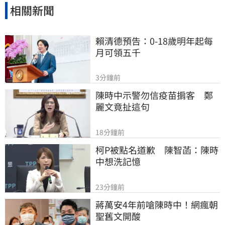
相關新聞
賴清德預告：0-18歲明年起每
月可領五千
3分鐘前
陳時中示警勿信疫苗掮客　鄭
麗文竟扯這句
18分鐘前
柯P被點名道歉　陳智菡：陳時
中想洗記憶
23分鐘前
蔣萬安4年前嗆陳時中！網瘋朝
聖舊文開酸