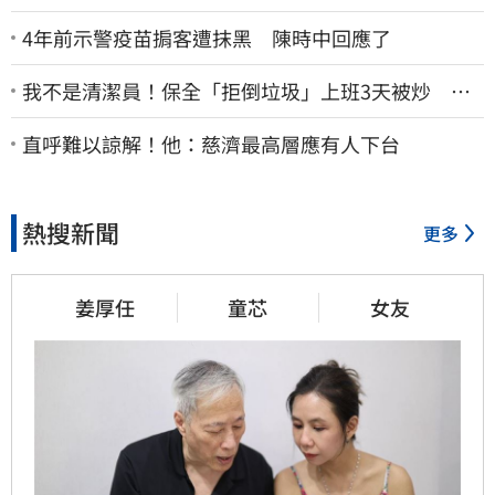
4年前示警疫苗掮客遭抹黑 陳時中回應了
我不是清潔員！保全「拒倒垃圾」上班3天被炒 找
法院討公道結果出爐
直呼難以諒解！他：慈濟最高層應有人下台
熱搜新聞
更多
姜厚任
童芯
女友