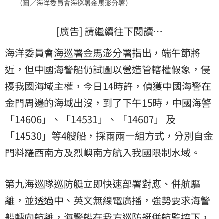
（圖／海洋委員會海巡署金馬澎分署）
[廣告] 請繼續往下閱讀…
海洋委員會
海巡署
金馬澎分署
指出，端午節將
近，但中國海警船仍試圖以營造管轄權假象，侵
擾我國海域主權，今日14時許，偵獲中國海警在
金門周邊的海域出沒，到了下午15時，中國海警
「14606」、「14531」、「14607」 及
「14530」等4艘船，採兩兩一組方式，分別自金
門料羅西南方及烈嶼南方航入我國限制水域。
第九海巡隊巡防艇立即快速部署對應、併航驅
離，並透過中、英文無線電廣播，強勢要求海警
船轉向航離，海警船在我方巡防艇併航監控下，