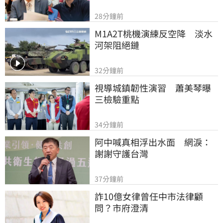
28分鐘前
M1A2T桃機演練反空降　淡水
河架阻絕鏈
32分鐘前
視導城鎮韌性演習　蕭美琴曝
三檢驗重點
34分鐘前
阿中喊真相浮出水面　網淚：
謝謝守護台灣
37分鐘前
詐10億女律曾任中市法律顧
問？市府澄清