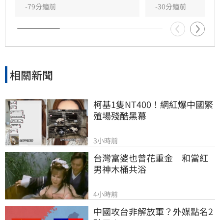
對外界的質疑聲浪，姜厚任展現霸氣護愛態度，
-79分鐘前
-30分鐘前
呼籲外界不要把這段感情當成偵探片，強調自己
對女方背景有一定了解，懇請大眾給予兩人正常
的交往空間與尊重，不希望私生活受到外界過度
干擾。
相關新聞
柯基1隻NT400！網紅爆中國繁
殖場殘酷黑幕
3小時前
台灣富婆也曾花重金　和當紅
男神木桶共浴
4小時前
中國攻台非解放軍？外媒點名2