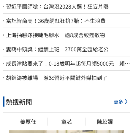
習近平國師嗆：台灣沒2028大選！狂妄片曝
富尪智商高！36歲網紅狂拚7胎：不生浪費
上海抽驗嫁接睫毛膠水 逾8成含致癌敏物
妻嗨中頭獎：繼續上班！2700萬全匯給老公
成長津貼要來了！0-18歲明年起每月領5000元 賴清
德：此時不生更待何時
胡錦濤被離場 惹怒習近平關鍵外媒拍到了
熱搜新聞
更多
姜厚任
童芯
陳苡孋