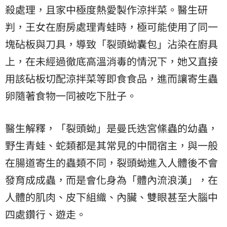
殺處理，且家中極度熱愛製作涼拌菜。醫生研
判，王女在廚房處理青蛙時，極可能使用了同一
塊砧板與刀具，導致「裂頭蚴囊包」沾染在廚具
上，在未經過徹底高溫消毒的情況下，她又直接
用該砧板切配涼拌菜等即食食品，進而讓寄生蟲
卵隨著食物一同被吃下肚子。
醫生解釋，「裂頭蚴」是曼氏迭宮絛蟲的幼蟲，
野生青蛙、蛇類都是其常見的中間宿主，與一般
在腸道寄生的蟲類不同，裂頭蚴進入人體後不會
發育成成蟲，而是會化身為「體內流浪漢」，在
人體的肌肉、皮下組織、內臟、雙眼甚至大腦中
四處鑽行、遊走。