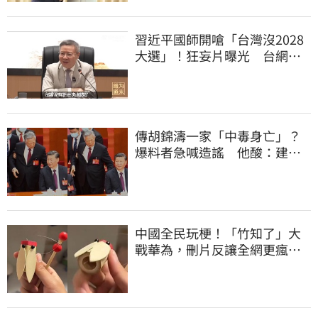
習近平國師開嗆「台灣沒2028
大選」！狂妄片曝光 台網
憂：內應配合亂台
傳胡錦濤一家「中毒身亡」？
爆料者急喊造謠 他酸：建議
也不要游泳
中國全民玩梗！「竹知了」大
戰華為，刪片反讓全網更瘋
網友狂酸玻璃心