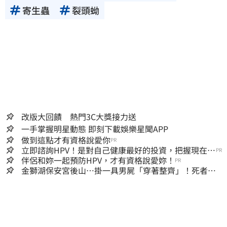
寄生蟲
裂頭蚴
改版大回饋 熱門3C大獎接力送
一手掌握明星動態 即刻下載娛樂星聞APP
做到這點才有資格說愛你
PR
立即諮詢HPV！是對自己健康最好的投資，把握現在不
PR
嫌晚！
伴侶和妳一起預防HPV，才有資格說愛妳！
PR
金獅湖保安宮後山…掛一具男屍「穿著整齊」！死者身
份曝