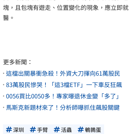
塊，且包塊有遊走、位置變化的現象，應立即就
醫。
更多新聞：
這檔出關暴衝急殺！外資大刀揮向61萬股民
83萬股民慘哭！「這3檔ETF」一下車反狂飆
0056買比0050多！專家曝退休金變「多了」
馬斯克新題材來了！分析師曝抓住飆股關鍵
深圳
手臂
活蟲
鵪鶉蛋