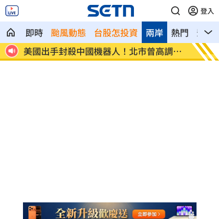
登入
即時
颱風動態
台股怎投資
兩岸
熱門
影音
報
美國出手封殺中國機器人！北市曾高調引
初來富
進
過