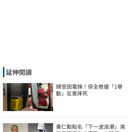
延伸閱讀
婦受困電梯！保全救援「1舉
動」反害摔死
黃仁勳點名「下一波浪潮」鴻