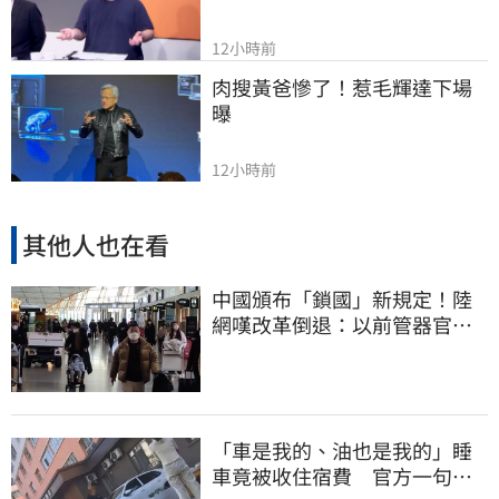
12小時前
肉搜黃爸慘了！惹毛輝達下場
曝
12小時前
其他人也在看
中國頒布「鎖國」新規定！陸
網嘆改革倒退：以前管器官現
在管腿
「車是我的、油也是我的」睡
車竟被收住宿費 官方一句話