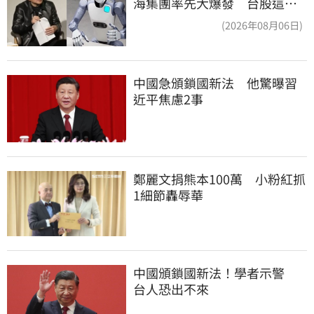
海集團率先大爆發 台股這族
群全面噴出
(2026年08月06日)
中國急頒鎖國新法　他驚曝習
近平焦慮2事
鄭麗文捐熊本100萬　小粉紅抓
1細節轟辱華
中國頒鎖國新法！學者示警　
台人恐出不來