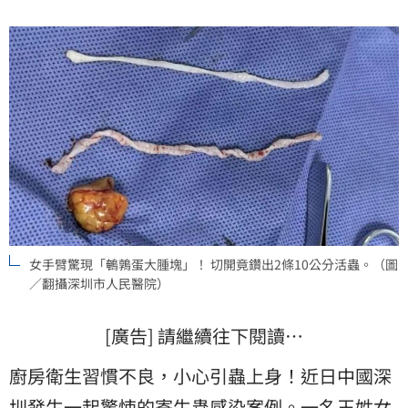
女手臂驚現「鵪鶉蛋大腫塊」！ 切開竟鑽出2條10公分活蟲。（圖
／翻攝深圳市人民醫院）
[廣告] 請繼續往下閱讀…
廚房衛生習慣不良，小心引蟲上身！近日中國
深
圳
發生一起驚悚的
寄生蟲
感染案例。一名王姓女