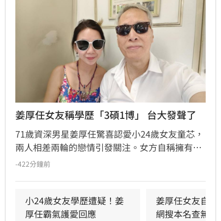
姜厚任女友稱學歷「3碩1博」 台大發聲了
71歲資深男星姜厚任驚喜認愛小24歲女友童芯，
兩人相差兩輪的戀情引發關注。女方自稱擁有台
大「3碩1博」的超狂學歷，並擔任電影公司CEO
-422分鐘前
與跨國研究員，背景相當顯赫。然而，有網友於
國家圖書館論文系統查詢後發現查無資料，隨即
引發學歷造假疑雲。對此，台灣大學校方回應表
小24歲女友學歷遭疑！姜
姜厚任女友自曝
示，個人學歷資訊涉及隱私，無法對外說明。面
厚任霸氣護愛回應
網搜本名查無此