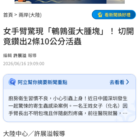
首頁
兩岸(大陸)
看新聞換好禮
女手臂驚現「鵪鶉蛋大腫塊」！ 切開
竟鑽出2條10公分活蟲
編輯
許展溢
報導
2026/06/16 19:09:00
阿立幫你摘要新聞重點
去看看
廚房衛生習慣不良，小心引蟲上身！近日中國深圳發生
一起驚悚的寄生蟲感染案例。一名王姓女子（化名）因
手臂長出不明包塊且伴隨劇烈疼痛，前往醫院就醫，沒
想到在手術切開其皮膚腫物時，現場竟然鑽出兩條長達
10多公分的「白色蠕動活蟲」，經院方化驗鑑定，證實
大陸中心／許展溢報導
王女感染了罕見的「裂頭蚴」（Sparganum）。