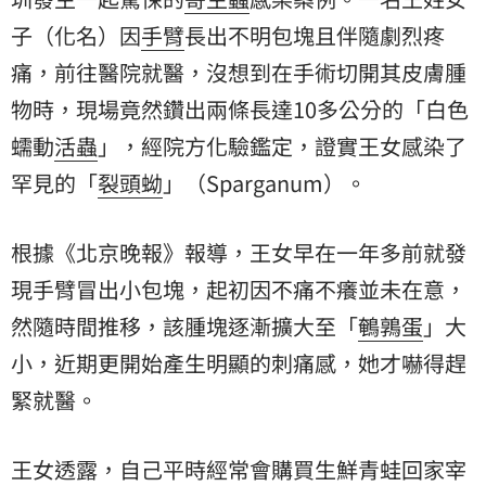
子（化名）因
手臂
長出不明包塊且伴隨劇烈疼
痛，前往醫院就醫，沒想到在手術切開其皮膚腫
物時，現場竟然鑽出兩條長達10多公分的「白色
蠕動
活蟲
」，經院方化驗鑑定，證實王女感染了
罕見的「
裂頭蚴
」（Sparganum）。
根據《北京晚報》報導，王女早在一年多前就發
現手臂冒出小包塊，起初因不痛不癢並未在意，
然隨時間推移，該腫塊逐漸擴大至「
鵪鶉蛋
」大
小，近期更開始產生明顯的刺痛感，她才嚇得趕
緊就醫。
王女透露，自己平時經常會購買生鮮青蛙回家宰