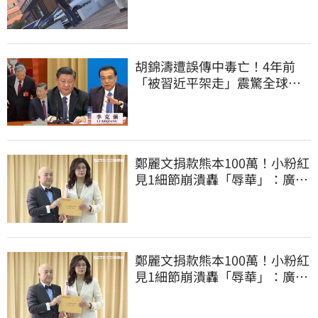
打臉飯店
胡錦濤遭誤傳中毒亡！4年前
「被習近平架走」震驚全球
李克強猝逝被挖
鄭麗文捐款熊本100萬！小粉紅
見1細節崩潰轟「辱華」：廣西
水災怎不捐
鄭麗文捐款熊本100萬！小粉紅
見1細節崩潰轟「辱華」：廣西
水災怎不捐