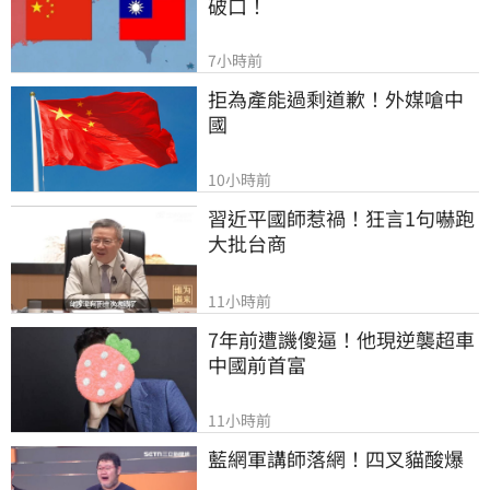
破口！
7小時前
拒為產能過剩道歉！外媒嗆中
國
10小時前
習近平國師惹禍！狂言1句嚇跑
大批台商
11小時前
7年前遭譏傻逼！他現逆襲超車
中國前首富
11小時前
藍網軍講師落網！四叉貓酸爆