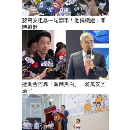
蔣萬安粗暴一句翻車！他揭鐵證：哪
時道歉
遭謝金河轟「顛倒黑白」　蔣萬安回
應了