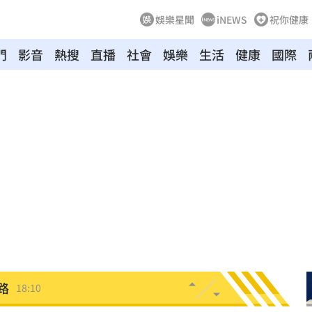
娛樂星聞
iNEWS
祝你健康
門
影音
熱搜
直播
社會
娛樂
生活
健康
國際
8倍
18:16
關
18:14
次看
18:14
跑
18:12
這事
18:11
路
18:10
吃驚
18:07