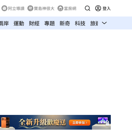
阿立導讀
寶島神很大
富房網
登入
兩岸
運動
財經
專題
新奇
科技
旅遊
汽車
寵物