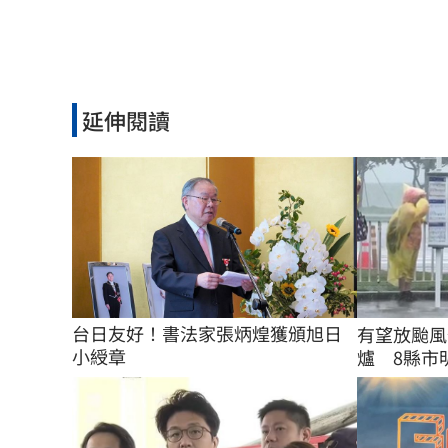
延伸閱讀
台日友好！書法家張炳煌獲頒旭日
有望放颱風
小綬章
爐 8縣市