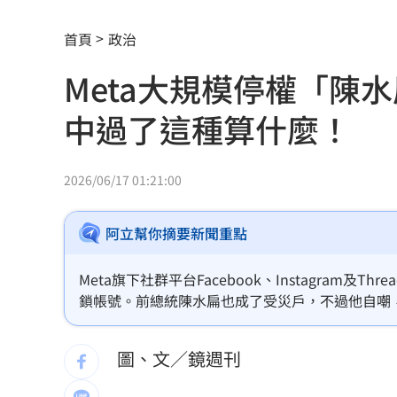
粉專謾罵林襄假女、89妹 新北男罰9千
首頁
政治
淡水現「龍捲風」眾人嚇壞！氣象署揭
Meta大規模停權「陳
影帝親密照遭外流 與男密友臉貼臉又
中過了這種算什麼！
美法院裁定白宮宴會廳停工 川普誓言
NCC空窗 政院擬授權單位決行藍牙等
2026/06/17 01:21:00
外資砍國巨目標價還喊買！後市3指標曝
阿立幫你摘要新聞重點
OpenAI新模型恐具資安能力 收緊研發
Meta旗下社群平台Facebook、Instagram
再點慈濟內部信疑點！學者：高層嚴重
鎖帳號。前總統陳水扁也成了受災戶，不過他自嘲
了，中這一種算什麼呢？」
美伊戰火沙土巴3國簽防禦協定 盤算曝
圖、文／鏡週刊
NBA灰熊前鋒克拉克死因出爐：毒品意