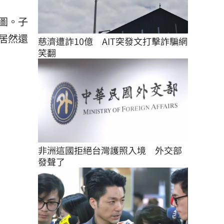
圖。子
居然還
慈濟遭詐10億　AIT突發文打擊詐騙網
笑翻
非洲這國拒絕台灣護照入境　外交部
發聲了