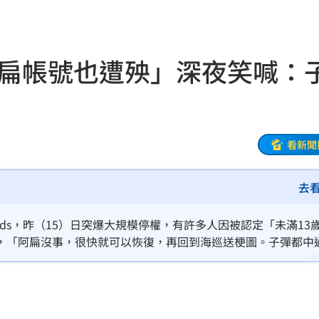
元
18:02
真相
18:00
水扁帳號也遭殃」深夜笑喊：
索吻
17:56
上訴
17:55
業務
17:49
看新聞
17:46
去
管控
17:46
及Threads，昨（15）日突爆大規模停權，有許多人因被認定「未滿13
失職
17:45
，「阿扁沒事，很快就可以恢復，再回到海巡送梗圖。子彈都中
17:41
外
17:36