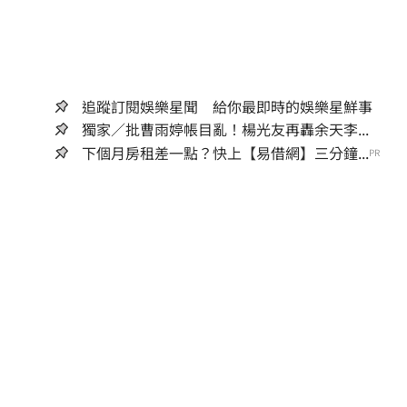
追蹤訂閱娛樂星聞 給你最即時的娛樂星鮮事
獨家／批曹雨婷帳目亂！楊光友再轟余天李...
下個月房租差一點？快上【易借網】三分鐘...
PR