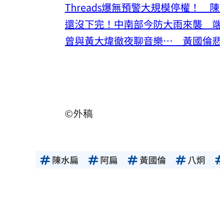
Threads爆無預警大規模停權！
還沒下完！中南部今防大雨來襲 
曾與黃大煒徹夜聊音樂… 黃國倫
©外稿
陳水扁
阿扁
黃國倫
八炯