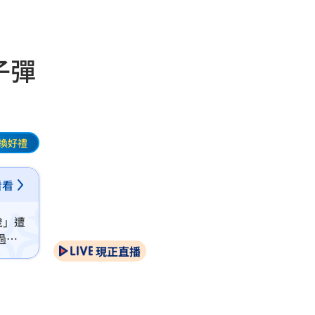
子彈
換好禮
看看
歲」遭
過
現正直播