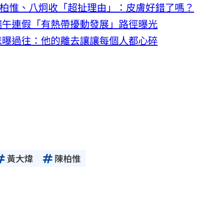
 陳柏惟、八炯收「超扯理由」：皮膚好錯了嗎？
端午連假「有熱帶擾動發展」路徑曝光
悲曝過往：他的離去讓讓每個人都心碎
黃大煒
陳柏惟