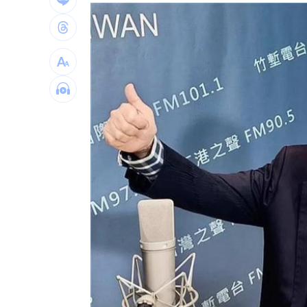
健保砸68.8億元！「這福利」最快9月上
四國賽看見各路好手 張趙紘把握一軍
繼《角頭》新作 49歲黃騰浩搭魏蔓演
台灣彩券開獎直播中
20:31
LIVE三立+24小時直播
15:27
三立iNEWS新聞台線上直播
18:00
台彩父親節推新刮刮樂千萬頭獎超「爸
商場戰國來臨 台中「頂奢大道」逐漸
「拍片人的多重宇宙」職涯論壇9/12登
8國球員齊聚高雄 Formosa 7s掀足球