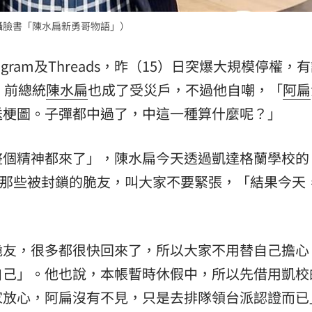
15
攝臉書「陳水扁新勇哥物語」）
stagram及Threads，昨（15）日突爆大規模停權，
。前總統
陳水扁
也成了受災戶，不過他自嘲，「
阿扁
送梗圖。子彈都中過了，中這一種算什麼呢？」
整個精神都來了」，陳水扁今天透過凱達格蘭學校的
安慰那些被封鎖的脆友，叫大家不要緊張，「結果今天
脆友，很多都很快回來了，所以大家不用替自己擔心
自己」。他也說，本帳暫時休假中，所以先借用凱校
家放心，阿扁沒有不見，只是去排隊領台派認證而已