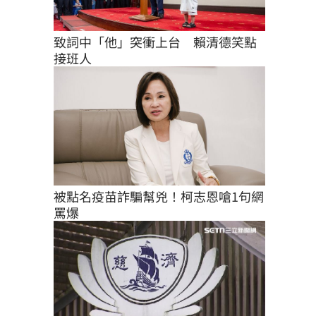
致詞中「他」突衝上台　賴清德笑點
接班人
被點名疫苗詐騙幫兇！柯志恩嗆1句網
罵爆