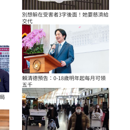
別想躲在受害者3字後面！她要慈濟給
交代
賴清德預告：0-18歲明年起每月可領
五千
情局