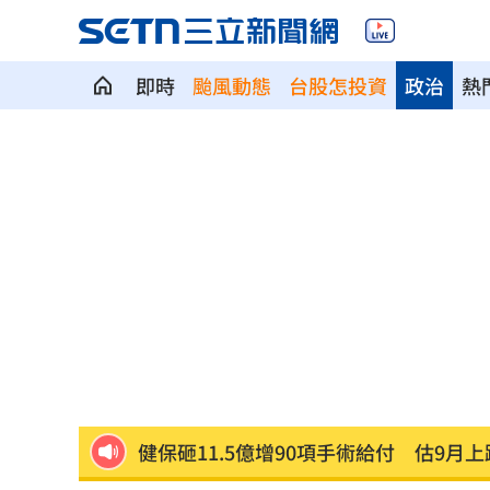
即時
颱風動態
台股怎投資
政治
熱
補充兵12天也不服！男連2次放鳥代價慘
2度要求修投手丘 魔力藍曝與布雷克有
不斷更新／8、9日國籍航空船班異動一
澎湖8童小孩顧小孩 父母拿完補助棄養落
不願承認民調創新低！幕僚爆川普沉迷
健保砸11.5億增90項手術給付 估9月上
葉總讚各隊洋將 聞阿部雄大被註銷好