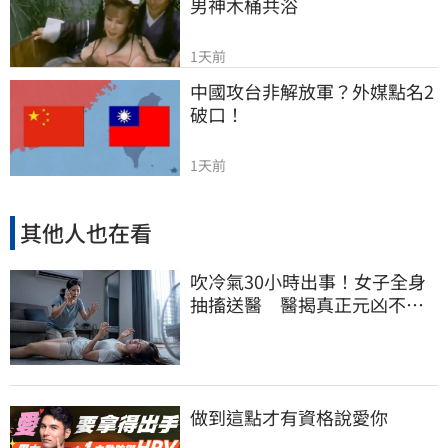
男神木桶共浴
1天前
中國攻台非解放軍？外媒點名2
破口！
1天前
其他人也在看
吹冷氣30小時出事！女子全身
抽搐送醫 醫揭真正元凶不是
冷氣
做到這點才有資格說愛你