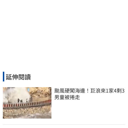
延伸閱讀
颱風硬闖海邊！巨浪來1家4剩3 
男童被捲走