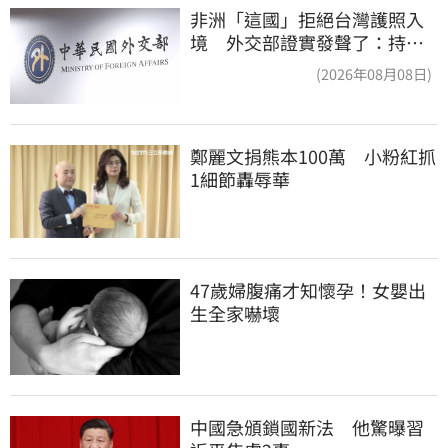
非洲「這國」拒絕台灣護照入
境 外交部證實發聲了：持續
交涉聯繫
(2026年08月08日)
鄭麗文捐熊本100萬　小粉紅抓
1細節轟辱華
47歲婦腹痛才知懷孕！女嬰出
生全家嚇壞
中國急頒鎖國新法　他驚曝習