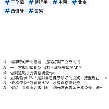
王全璋
習近平
中國
北京
西班牙
警察
最即時的新聞話題 追蹤訂閱三立新聞網
一手掌握明星動態 即刻下載娛樂星聞APP
做到這點才有資格說愛你
PR
立即諮詢HPV！是對自己健康最好的投資，把握現在不
PR
嫌晚！
伴侶和妳一起預防HPV，才有資格說愛妳！
PR
獨家／批曹雨婷帳目亂！楊光友再轟余天李亞萍：他們
工會跟演藝圈沒關