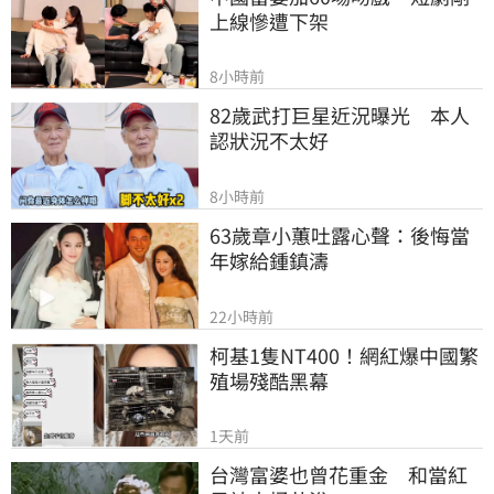
上線慘遭下架
8小時前
82歲武打巨星近況曝光　本人
認狀況不太好
8小時前
63歲章小蕙吐露心聲：後悔當
年嫁給鍾鎮濤
22小時前
柯基1隻NT400！網紅爆中國繁
殖場殘酷黑幕
1天前
台灣富婆也曾花重金　和當紅