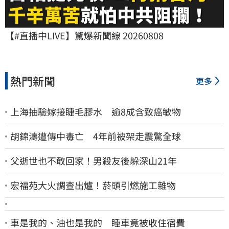
【#直播中LIVE】驚爆新聞線 20260808
熱門新聞
更多
上海抽驗嫁接睫毛膠水 逾8成含致癌敏物
胡錦濤遭傳中毒亡 4年前被架走震驚全球
父逝世也不敢回家！男殺友後躲深山21年
宏福苑大火調查出爐！菸頭引燃施工雜物
車是我的、油也是我的 睡車竟被收住宿費