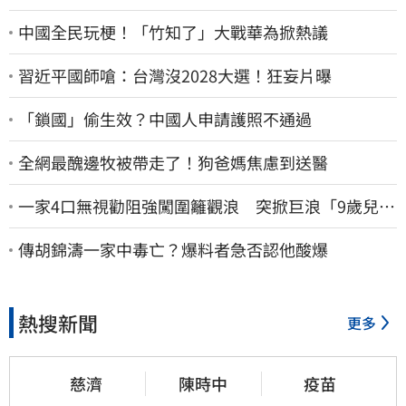
中國全民玩梗！「竹知了」大戰華為掀熱議
習近平國師嗆：台灣沒2028大選！狂妄片曝
「鎖國」偷生效？中國人申請護照不通過
全網最醜邊牧被帶走了！狗爸媽焦慮到送醫
一家4口無視勸阻強闖圍籬觀浪 突掀巨浪「9歲兒當
場遭捲入海」
傳胡錦濤一家中毒亡？爆料者急否認他酸爆
熱搜新聞
更多
慈濟
陳時中
疫苗