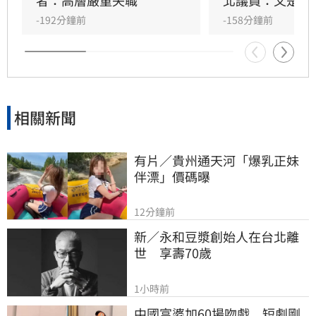
洗記憶的手法太過粗糙。更有大批網友回顧郭台
-192分鐘前
-158分鐘前
銘2023年「大小姐說不要買」的貼文，認為內容
較符合當初疫苗採購受政治因素卡關或延遲的時
間線 。
相關新聞
有片／貴州通天河「爆乳正妹
伴漂」價碼曝
12分鐘前
新／永和豆漿創始人在台北離
世　享壽70歲
1小時前
中國富婆加60場吻戲　短劇剛