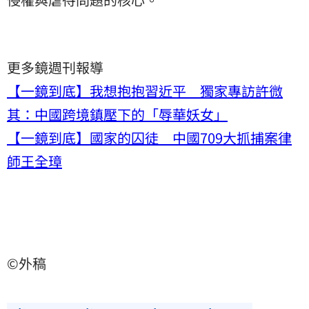
更多鏡週刊報導
【一鏡到底】我想抱抱習近平 獨家專訪許微
其：中國跨境鎮壓下的「辱華妖女」
【一鏡到底】國家的囚徒 中國709大抓捕案律
師王全璋
©外稿