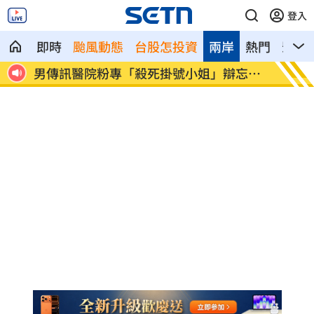
登入
即時
颱風動態
台股怎投資
兩岸
熱門
影音
楊光
男傳訊醫院粉專「殺死掛號小姐」辯忘吃
晚飯煮
藥