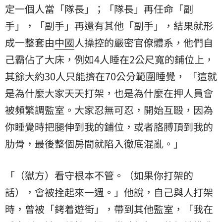
定一個人當「隊長」；「隊長」再任命「副
手」，「副手」再還有其他「副手」，結果就形
成一整套由
中國
人操控的嚴密官僚體系，他們自
己霸佔了大床，例如4人睡在2公尺寬的鋪位上，
其餘大約30人只能擠在70公分範圍睡覺， 「這就
是為什麼大家天天打架，也是為什麼在押人員會
被頻繁調監室。大家忍無可忍，開始互毆，因為
你睡覺時把腿伸到我的鋪位，或者胳膊頂到我的
肋骨，最後整個房間就陷入徹底混亂。」
「（獄方）看守根本不管。（如果你打架的
話），會被拴起來一週。」他說，自己與人打架
時，曾被「銬着遊街」，帶到其他監室，「我在