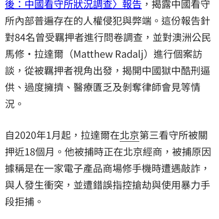
後：中國看守所狀況調查〉報告
，揭露中國看守
所內部普遍存在的人權侵犯與弊端。這份報告針
對84名曾受羈押者進行問卷調查，並對澳洲公民
馬修·拉達爾（Matthew Radalj）進行個案訪
談，從被羈押者視角出發，揭開中國獄中酷刑逼
供、過度擁擠、醫療匱乏及剝奪律師會見等情
況。
自2020年1月起，拉達爾在
北京
第三看守所被關
押近18個月。他被捕時正在北京經商，被捕原因
據稱是在一家電子產品商場修手機時遭遇敲詐，
與人發生衝突，並遭錯誤指控搶劫與使用暴力手
段拒捕。