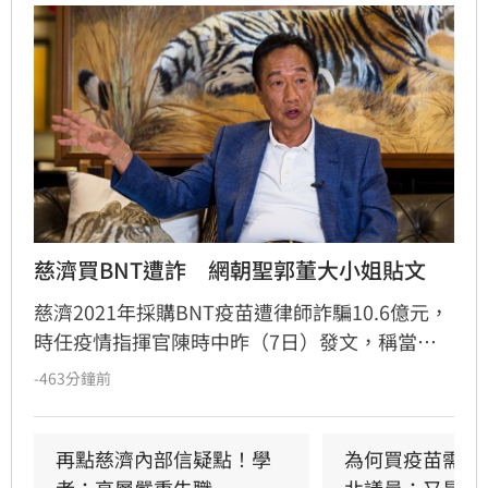
慈濟買BNT遭詐　網朝聖郭董大小姐貼文
慈濟2021年採購BNT疫苗遭律師詐騙10.6億元，
時任疫情指揮官陳時中昨（7日）發文，稱當年
早就苦口婆心要提防掮客，卻遭在野攻擊抹黑；
-463分鐘前
隨後綠營群起跟進，將慈濟受騙歸咎在野，強調
政府從未阻擋民間採購疫苗。然而另一派意見認
為，慈濟固然被當盤子詐騙，但和疫情爆發後疫
再點慈濟內部信疑點！學
為何買疫苗需要
苗確實不足，根本是兩碼事，批評綠營偷換概念
者：高層嚴重失職
北議員：又是中