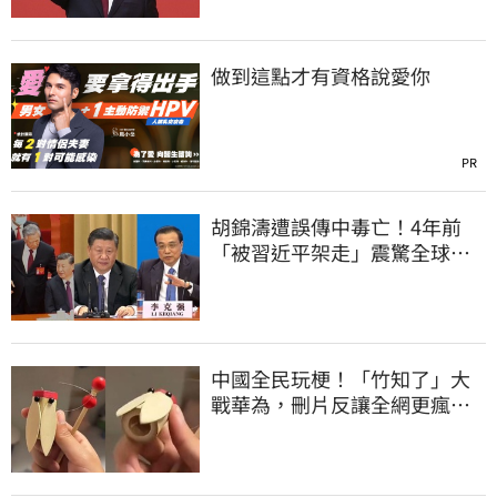
做到這點才有資格說愛你
PR
胡錦濤遭誤傳中毒亡！4年前
「被習近平架走」震驚全球
李克強猝逝被挖
中國全民玩梗！「竹知了」大
戰華為，刪片反讓全網更瘋
網友狂酸玻璃心