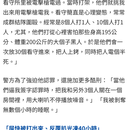
看守所里被電擊槍電過。當時打架，他們就挑我
出來用電擊槍電我。看守簡直是心理變態，常常
成群結隊圍毆。經常是8個人打1人、10個人打1
人，尤其，他們打從心裡害怕那些身高195公
分、體重200公斤的大個子黑人。於是他們會一
次放30個看守進來，把人上銬，同時把人電個半
死。」
警方為了強迫他認罪，還施加更多酷刑：「當他
們逼我簽字認罪時，把我和另外3個人關在一個
房間裡，用大喇叭不停播放噪音。」 「我被剝奪
無數個小時的睡眠。」
「屎快被打出來、反覆扒光凍40小時」