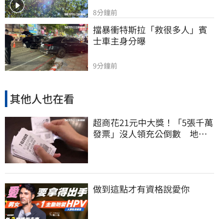
8分鐘前
擋暴衝特斯拉「救很多人」賓
士車主身分曝
9分鐘前
其他人也在看
超商花21元中大獎！「5張千萬
發票」沒人領充公倒數 地點
明細一次看
做到這點才有資格說愛你