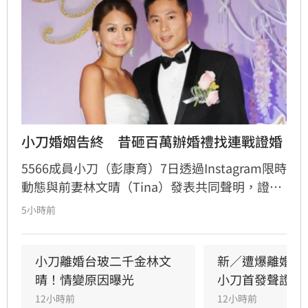
小刀婚姻告終　昔砸百萬辦婚禮找連戰證婚
5566成員小刀（彭康育）7日透過Instagram限時
動態與前妻林文晴（Tina）發表共同聲明，證實
兩人已結束14年婚姻。聲明中表示，兩人其實已
5小時前
分開一段時間，但至今仍是「充滿愛的一家
人」，彼此給予最深的祝福與支持，未來也將共
同陪伴、守護一對子女成長，同時希望外界尊重
小刀離婚台玻二千金林文
新／遭爆離婚台
雙方決定，之後不再對離婚一事做任何回應。
晴！情變原因曝光
小刀首發聲證實
12小時前
12小時前