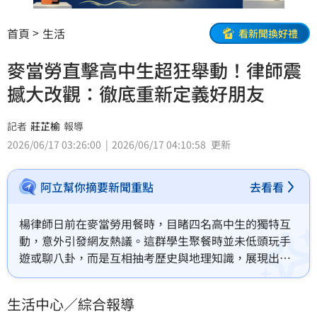
首頁
生活
看新聞換好禮
麥當勞直擊高中生超狂舉動！律師震
撼大改觀：徹底重新定義好朋友
記者
莊芷榆
報導
2026/06/17 03:26:00
2026/06/17 04:10:58
更新
阿立幫你摘要新聞重點
去看看
楊律師日前在麥當勞用餐時，目睹四名高中生的獨特互
動，意外引發網友熱議。這群學生聚餐時並未低頭玩手
遊或聊八卦，而是互相抽考歷史與地理知識，展現出超
強的上進心。這幕「學霸式神仙友誼」讓楊律師深受震
撼，並在臉書感性發文，表示這段經歷讓他重新定義了
生活中心／綜合報導
「好朋友」的真諦，認為真正的友誼應是「一起做有益