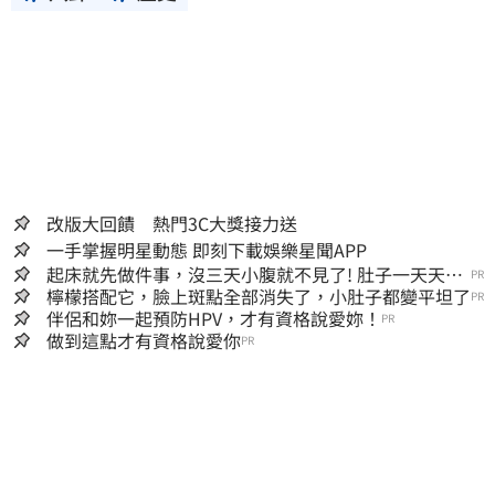
改版大回饋 熱門3C大獎接力送
一手掌握明星動態 即刻下載娛樂星聞APP
起床就先做件事，沒三天小腹就不見了! 肚子一天天變
PR
小！
檸檬搭配它，臉上斑點全部消失了，小肚子都變平坦了
PR
伴侶和妳一起預防HPV，才有資格說愛妳！
PR
做到這點才有資格說愛你
PR