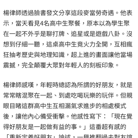
楊律師透過臉書發文分享這段麥當勞奇遇。他表
示，當天看見4名高中生聚餐，原本以為學生聚
在一起不外乎是聊打牌、追星或是遊戲八卦。沒
想到仔細一聽，這桌高中生竟火力全開，互相瘋
狂抽考歷史與地理知識，超上進的畫面讓他當場
震撼，完全顛覆大眾對年輕人的刻板印象。
楊律師感嘆，年輕時總認為所謂的好朋友，就是
常常瞎混聚在一起、到處吃喝玩樂的玩伴。但親
眼目睹這群高中生互相漏氣求進步的相處模式
後，讓他內心備受衝擊。他感性寫下：「現在覺
得好朋友是一起做有益的事。」這番超有感的
「重新定義好朋友」論述，一舉推翻過去對友誼