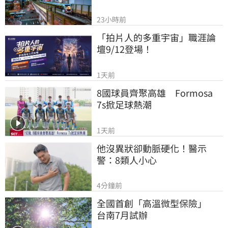
23小時前
「拍片人的多重宇宙」職涯論
壇9/12登場！
1天前
8國球員齊聚高雄　Formosa 
7s掀足球熱潮
1天前
他沒異狀卻動脈硬化！醫示
警：8類人小心
4分鐘前
全國首創「高溫微型保險」　
台南7月試辦