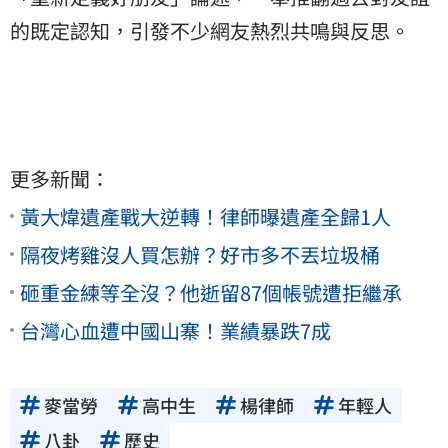
的既定認知，引發不少網友熱烈共鳴與反思。
更多新聞：
黃大煒遺產戰大逆轉！律師曝遺產全歸1人
隔夜烤雞沒人買怎辦？好市多不丟垃圾桶
砸重金練等全沒？他逝留87個帳號遭拒繼承
台灣心血遭中國山寨！業績暴跌7成
麥當勞
高中生
楊律師
年輕人
八卦
歷史