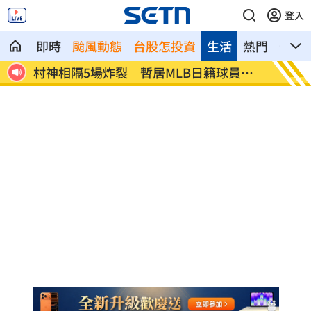
登入
即時
颱風動態
台股怎投資
生活
熱門
影音
排隊
村神相隔5場炸裂 暫居MLB日籍球員第2
昔被抹
多