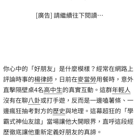
[廣告] 請繼續往下閱讀…
你心中的「好朋友」是什麼模樣？經常在網路上
評論時事的
楊律師
，日前在
麥當勞
用餐時，意外
直擊隔壁桌4名
高中生
的真實互動。這群
年輕人
沒有在聊
八卦
或打手遊，反而是一邊嗑薯條、一
邊瘋狂抽考對方的
歷史
與地理。這幕超狂的「學
霸式神仙友誼」當場讓他大開眼界，直呼這段經
歷徹底讓他重新定義好朋友的真諦。