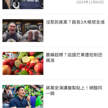
(2024年11月04日)
沒惹民進黨？館長3大帳號全滅
農藥超標？這國芒果遭抵制恐
飆漲
蔣萬安演講複製貼上！網酸同
一鍋