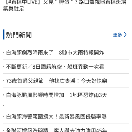
【#直播中LIVE】又見＂孵蛋＂? 路口監視器直播斑鳩
築巢駐足
熱門新聞
更多
白海豚劇烈降雨來了 8縣市大雨特報開炸
不斷更新／8日國籍航空、船班異動一次看
73歲首過父親節 他找亡妻淚：今天好快樂
白海豚颱風影響時間增加 1地區恐炸雨3天
白海豚海警範圍擴大！最新暴風圈侵襲率曝
全聯阿嬤級洗碗精 客人讚去油力強用45年