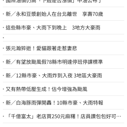
國際油價仍高「下週是否漲價」中油公布了
新／永和豆漿創始人在台北離世 享壽70歲
這些縣市豪、大雨下到晚上 3地方大豪雨
張元瀚猝逝！愛貓跟著走惹妻悲
新／有望放颱風假?8縣市明達停班停課標準
新／12縣市豪、大雨炸到入夜 3地區大豪雨
又有熱帶低壓生成！估今增強為颱風
新／白海豚雨彈開轟！10縣市豪、大雨特報
「千億富太」老店買250元麻糬！店員讚包包好可
愛 笑回：我自己做的