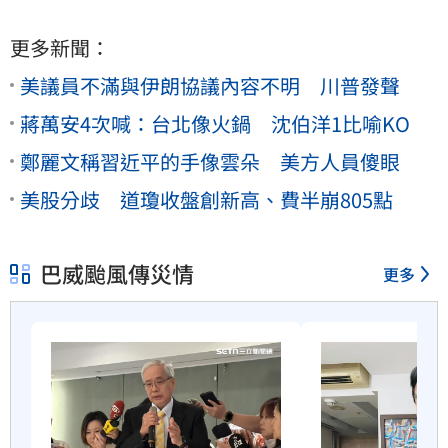
更多新聞：
美議員不滿與伊朗協議內容不明 川普發聲
蔣萬安4次喊：台北像火鍋 沈伯洋1比喻KO
鄭麗文稱習近平的手像雲朵 美方人員傻眼
美股分歧 道瓊收盤創新高、費半崩805點
巴威颱風傳災情
更多