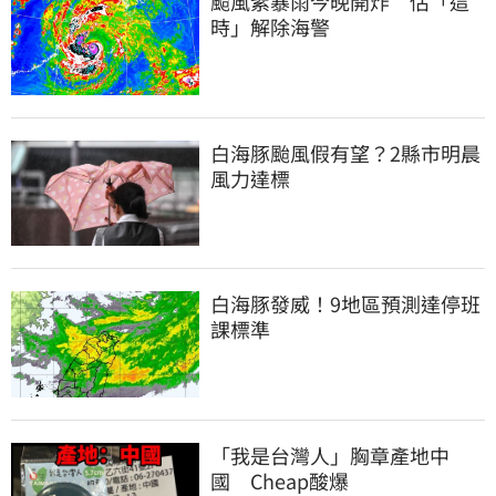
颱風紫暴雨今晚開炸　估「這
時」解除海警
白海豚颱風假有望？2縣市明晨
風力達標
白海豚發威！9地區預測達停班
課標準
「我是台灣人」胸章產地中
國　Cheap酸爆