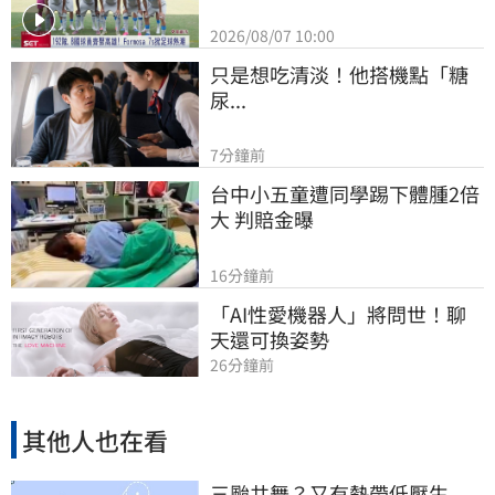
2026/08/07 10:00
只是想吃清淡！他搭機點「糖
尿...
7分鐘前
台中小五童遭同學踢下體腫2倍
大 判賠金曝
16分鐘前
「AI性愛機器人」將問世！聊
天還可換姿勢
26分鐘前
其他人也在看
三颱共舞？又有熱帶低壓生