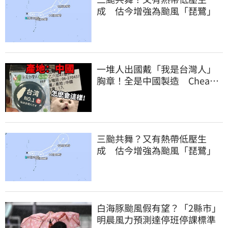
成 估今增強為颱風「琵鷺」
一堆人出國戴「我是台灣人」
胸章！全是中國製造 Cheap
酸：精神分裂
三颱共舞？又有熱帶低壓生
成 估今增強為颱風「琵鷺」
白海豚颱風假有望？「2縣市」
明晨風力預測達停班停課標準