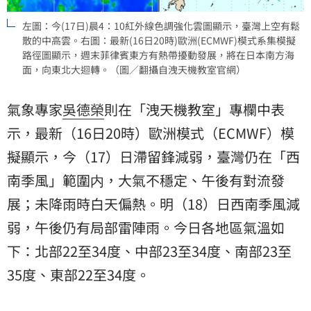
左圖：今(17日)晨4：10紅外線色調強化雲圖顯示，臺灣上空有鬆
散的中高雲。右圖：最新(16日20時)歐洲(ECMWF)模式系集模擬
路徑圖顯示，週末菲律賓東方有熱帶擾動發展，將在日本南方海
面，向東北大迴轉。（圖／翻攝自洩天機教室官網）
氣象專家
吳德榮
則在「洩天機教室」專欄中表
示，最新（16日20時）歐洲模式（ECMWF）模
擬顯示，今（17）日滯留鋒減弱，臺灣仍在「西
南季風」範圍内，大氣不穩定、午後有對流發
展；未降雨時白天偏熱。明（18）日西南季風減
弱，午後仍有局部雷陣雨。今日各地區氣溫如
下：北部22至34度、中部23至34度、南部23至
35度、東部22至34度。