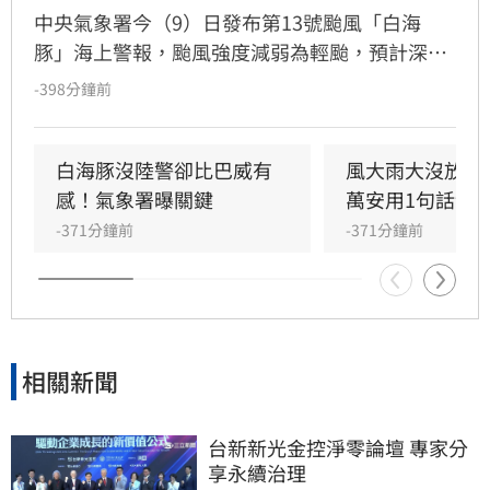
中央氣象署今（9）日發布第13號颱風「白海
豚」海上警報，颱風強度減弱為輕颱，預計深夜
至明晨脫離暴風圈。受外圍雲系及西南風影響，
-398分鐘前
全台各地降雨持續，中部以北山區累積雨量高，
嘉義以南則需防範大雨。明日花東地區受西南風
沉降影響，恐出現36度高溫及焚風。氣象署持續
白海豚沒陸警卻比巴威有
風大雨大沒放假
發布陸上強風特報，提醒嘉義以北、恆春半島及
感！氣象署曝關鍵
萬安用1句話卸
離島留意強陣風。
-371分鐘前
-371分鐘前
相關新聞
台新新光金控淨零論壇 專家分
享永續治理