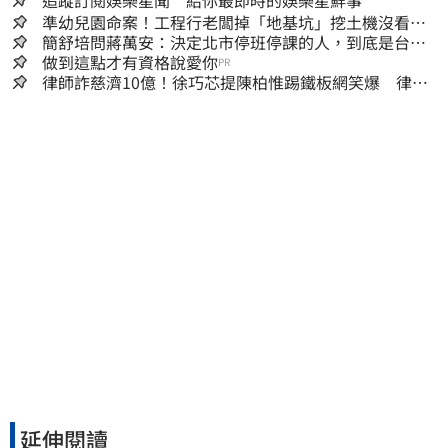
追蹤訂閱娛樂星聞 給你最即時的娛樂星鮮事
準幼兒園命案！工程行老闆掉「地基坑」挖土機沒看
到…下土石活埋他
簡舒培問蔣萬安：決定北市停班停課的人，到底是台北
市長，還是氣象署？
做到這點才有資格說愛你
PR
律師詐慈濟10億！徐巧芯提陳柏惟踢鐵板網笑爆 律師
再曬1照補刀
延伸閱讀