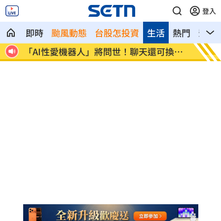
登入
即時
颱風動態
台股怎投資
生活
熱門
影音
真面
「AI性愛機器人」將問世！聊天還可換姿
SBS
勢
潰