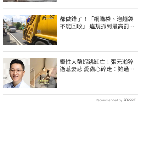
都做錯了！「網購袋、泡麵袋
不能回收」 違規抓到最高罰
6000元
靈性大螯蝦跳缸亡！張元瀚猝
逝惹妻悲 愛貓心碎走：難過不
比我們少
Recommended by