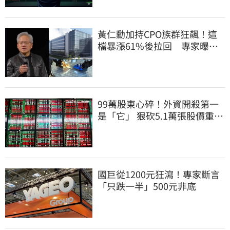
黃仁勳加持CPO族群狂飆！這
檔暴漲61%後拉回 專家曝
「黃金買點」
99萬股東心碎！外資開殺第一
是「它」 狠砍5.1萬張股價重挫
近5%
國巨從1200元狂瀉！專家斷言
「只跌一半」500元非底