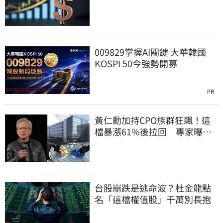
009829掌握AI關鍵 大華韓國
KOSPI 50今強勢開募
PR
黃仁勳加持CPO族群狂飆！這
檔暴漲61%後拉回 專家曝
「黃金買點」
台股崩跌是逃命波？杜金龍點
名「這檔權值股」千萬別長抱