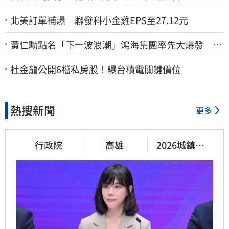
北美訂單補爆 聯發科小金雞EPS至27.12元
黃仁勳點名「下一波浪潮」鴻海集團率先大爆發 台
股這族群全面噴出
杜金龍公開6檔私房股！曝台積電關鍵價位
熱搜新聞
更多
行政院
高雄
2026城鎮韌
性演習