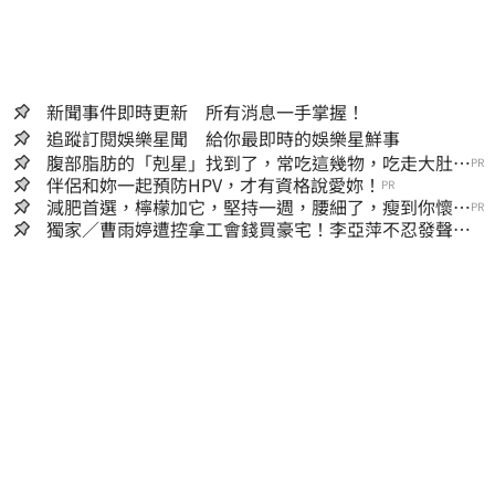
新聞事件即時更新 所有消息一手掌握！
追蹤訂閱娛樂星聞 給你最即時的娛樂星鮮事
腹部脂肪的「剋星」找到了，常吃這幾物，吃走大肚
PR
囊，瘦出小蠻腰
伴侶和妳一起預防HPV，才有資格說愛妳！
PR
減肥首選，檸檬加它，堅持一週，腰細了，瘦到你懷疑
PR
人生
獨家／曹雨婷遭控拿工會錢買豪宅！李亞萍不忍發聲：
余天管工會都貼錢