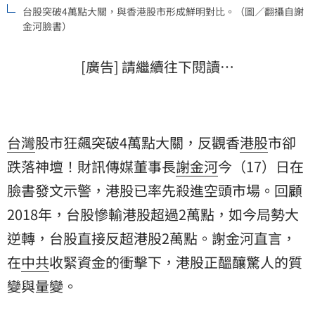
台股突破4萬點大關，與香港股市形成鮮明對比。（圖／翻攝自謝
金河臉書）
[廣告] 請繼續往下閱讀…
台灣
股市狂飆突破4萬點大關，反觀香
港股
市卻
跌落神壇！財訊傳媒董事長
謝金河
今（17）日在
臉書發文示警，港股已率先殺進空頭市場。回顧
2018年，台股慘輸港股超過2萬點，如今局勢大
逆轉，台股直接反超港股2萬點。謝金河直言，
在
中共
收緊資金的衝擊下，港股正醞釀驚人的質
變與量變。