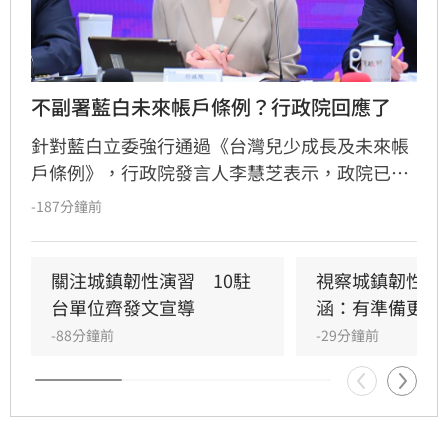
不副署藍白未來帳戶條例？行政院回應了
針對藍白立委強行通過《台灣兒少成長及未來帳
戶條例》，行政院發言人李慧芝表示，政院已收
到三讀函文，強調編列預算為行政院憲政職權，
-187分鐘前
將採取必要作為維護憲政秩序。政府推動「台灣
人口對策新戰略」，包含每月五千元成長津貼，
並強調行政院版透過弱勢對存能落實公平正義，
關注城鎮韌性演習　10駐
視察城鎮韌性演
避免在野黨版本加劇貧富差距。此外，政府同步
台單位齊發文宣導
涵：有準備更安
推動育兒留停六加三、延長婚產假等多項配套措
-88分鐘前
-29分鐘前
施，建構完善支持體系。政院重申，國家政策規
劃需具備整體性，針對立法院侵害預算編製權的
作為，將持續捍衛憲法賦予的權限，確保政策有
效執行以回應少子女化挑戰。