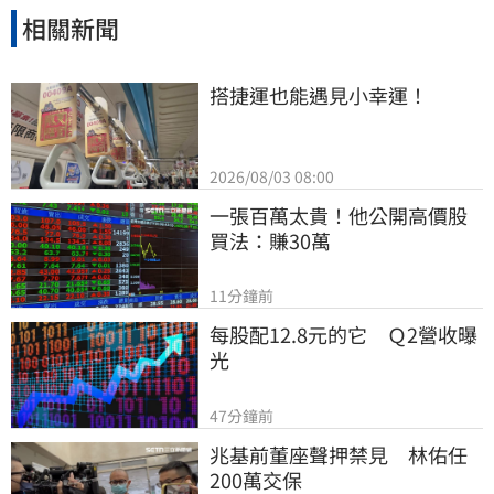
相關新聞
搭捷運也能遇見小幸運！
2026/08/03 08:00
一張百萬太貴！他公開高價股
買法：賺30萬
11分鐘前
每股配12.8元的它　Ｑ2營收曝
光
47分鐘前
兆基前董座聲押禁見　林佑任
200萬交保