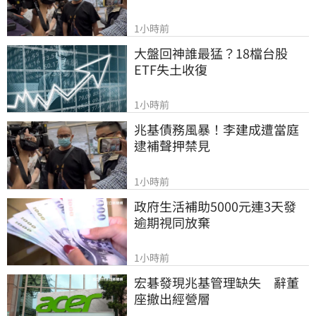
1小時前
大盤回神誰最猛？18檔台股
ETF失土收復
1小時前
兆基債務風暴！李建成遭當庭
逮補聲押禁見
1小時前
政府生活補助5000元連3天發 
逾期視同放棄
1小時前
宏碁發現兆基管理缺失　辭董
座撤出經營層