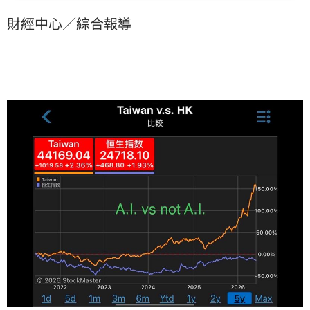
告，隨著境外券商受限與北水斷鏈，港股體質正發生驚
財經中心／綜合報導
人質變。投資人需留意中港消費急凍對旺旺、統一等台
資企業的衝擊，港股萎縮恐引發全新金融風暴，成為全
球資本市場的關注焦點。