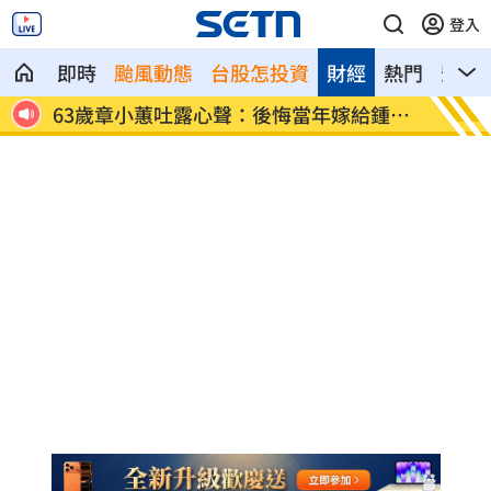
登入
即時
颱風動態
台股怎投資
財經
熱門
影音
查槓
63歲章小蕙吐露心聲：後悔當年嫁給鍾鎮
白海豚
濤
緩