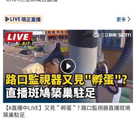
現正直播
更多
【#直播中LIVE】又見＂孵蛋＂? 路口監視器直播斑鳩
築巢駐足