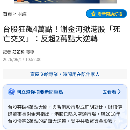
首頁
財經
看新聞換好禮
台股狂飆4萬點！謝金河揪港股「死
亡交叉」：反超2萬點大逆轉
記者
莊芷榆
報導
2026/06/17 10:52:00
賣屋交給專業，時間用在陪伴家人
阿立幫你摘要新聞重點
去看看
台股突破4萬點大關，與香港股市形成鮮明對比。財訊傳
媒董事長謝金河指出，港股已陷入空頭市場，與2018年
台股慘輸2萬點的局面大逆轉。受中共收緊資金影響，騰
訊、阿里巴巴及比亞迪等權重股紛紛暴跌。謝金河警