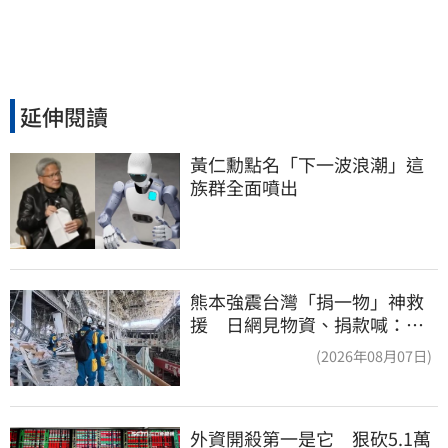
延伸閱讀
黃仁勳點名「下一波浪潮」這
族群全面噴出
熊本強震台灣「捐一物」神救
援 日網見物資、捐款喊：給
台灣統治算了
(2026年08月07日)
外資開殺第一是它　狠砍5.1萬