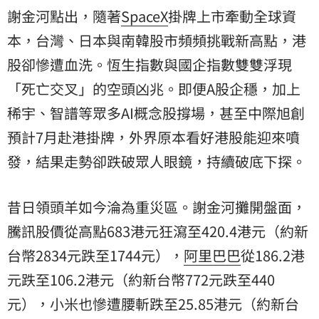
謝金河點出，隨著
SpaceX
掛牌上市牽動全球資
本，台灣、日本與南韓股市頻頻挑戰新高點，港
股卻慘遭血洗。恆生指數與國企指數雙雙浮現
「死亡交叉」的空頭凶兆。即便A股企穩，加上
稀宇、智譜等眾多AI概念股撐場，甚至中際旭創
預計7月赴港掛牌，外界原本看好港股能迎來噴
發，結果走勢卻跌破眾人眼鏡，持續破底下探。
昔日領頭羊如今淪為重災區。謝金河攤開盤面，
騰訊股價從高點683港元狂瀉至420.4港元（約新
台幣2834元跌至1744元），
阿里巴巴
從186.2港
元跌至106.2港元（約新台幣772元跌至440
元），小米也慘遭腰斬跌至25.85港元（約新台