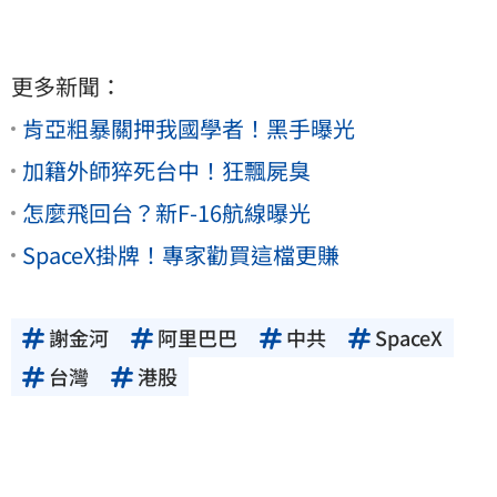
更多新聞：
肯亞粗暴關押我國學者！黑手曝光
加籍外師猝死台中！狂飄屍臭
怎麼飛回台？新F-16航線曝光
SpaceX掛牌！專家勸買這檔更賺
謝金河
阿里巴巴
中共
SpaceX
台灣
港股