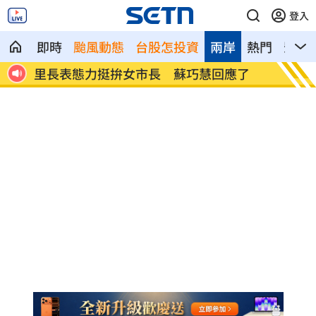
登入
即時
颱風動態
台股怎投資
兩岸
熱門
影音
生曝
里長表態力挺拚女市長 蘇巧慧回應了
年度大
水