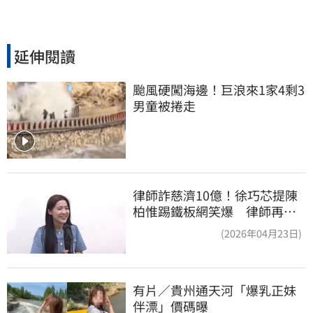
延伸閱讀
颱風硬闖海邊！巨浪來1家4剩3 
男童被捲走
律師詐慈濟10億！徐巧芯提陳
柏惟踢鐵板網笑爆 律師再曬1
照補刀
(2026年04月23日)
有片／貴州通天河「爆乳正妹
伴漂」價碼曝