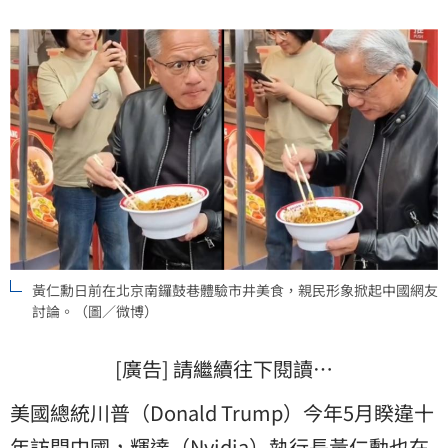
「坐在路邊吃早餐」，不料當場遭一名路過的小女孩吐
槽，讓中國網友也笑翻。
黃仁勳日前在北京南鑼鼓巷體驗市井美食，親民形象掀起中國網友
討論。（圖／微博）
[廣告] 請繼續往下閱讀…
美國總統川普（Donald Trump）今年5月睽違十
年訪問
中國
，輝達（Nvidia）執行長
黃仁勳
也在