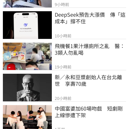
9小時前
DeepSeek預告大漲價　傳「這
成本」撐不住
10小時前
飛機餐1果汁爆廁所之亂　醫：
3類人勿亂喝
19小時前
新／永和豆漿創始人在台北離
世　享壽70歲
20小時前
中國富婆加60場吻戲　短劇剛
上線慘遭下架