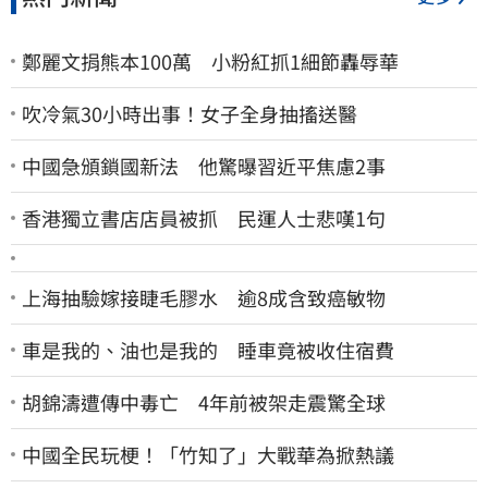
鄭麗文捐熊本100萬 小粉紅抓1細節轟辱華
吹冷氣30小時出事！女子全身抽搐送醫
中國急頒鎖國新法 他驚曝習近平焦慮2事
香港獨立書店店員被抓 民運人士悲嘆1句
上海抽驗嫁接睫毛膠水 逾8成含致癌敏物
車是我的、油也是我的 睡車竟被收住宿費
胡錦濤遭傳中毒亡 4年前被架走震驚全球
中國全民玩梗！「竹知了」大戰華為掀熱議