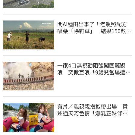
問AI種田出事了！老農照配方
噴藥「除雜草」 結果150畝芝
麻一起死
一家4口無視勸阻強闖圍籬觀
浪 突掀巨浪「9歲兒當場遭捲
入海」
有片／能親親抱抱帶出場 貴
州通天河色情「爆乳正妹伴
漂」 暗黑價碼曝