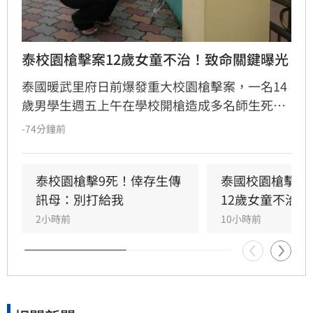
泰校園槍擊案12歲女童不治！致命關鍵曝光
泰國暖武里府日前爆發重大校園槍擊案，一名14
歲男學生週五上午在學校開槍造成多名師生死
傷，之後舉槍自盡，且嫌犯被懷疑案發前已在家
-74分鐘前
中殺害祖父母，而一名12歲女童送醫搶救後傷重
不治，使整起事件死亡人數增加至9人。慘案發
生後，泰國總理阿努廷（Anutin Charnvirakul）
泰校園槍擊9死！倖存生傳
泰國校園槍擊案
隨即承諾推動新的槍枝管制法律，未來擬限制一
訊母：別打給我
12歲女童不治
般民眾攜帶槍枝，僅允許執勤中的政府官員持
2小時前
10小時前
槍。