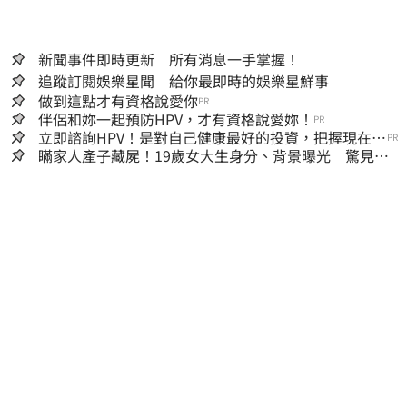
新聞事件即時更新 所有消息一手掌握！
追蹤訂閱娛樂星聞 給你最即時的娛樂星鮮事
做到這點才有資格說愛你
PR
伴侶和妳一起預防HPV，才有資格說愛妳！
PR
立即諮詢HPV！是對自己健康最好的投資，把握現在不
PR
嫌晚！
瞞家人產子藏屍！19歲女大生身分、背景曝光 驚見
「產檢紀錄全空白」