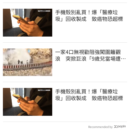
手機殼別亂買！爆「醫療垃
圾」回收製成 致癌物恐超標
一家4口無視勸阻強闖圍籬觀
浪 突掀巨浪「9歲兒當場遭捲
入海」
手機殼別亂買！爆「醫療垃
圾」回收製成 致癌物恐超標
Recommended by