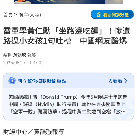
首頁
兩岸(大陸)
看新聞換好禮
雷軍學黃仁勳「坐路邊吃麵」！慘遭
路過小女孩1句吐槽 中國網友酸爆
編輯
黃韻璇
報導
2026/06/17 11:37:00
阿立幫你摘要新聞重點
去看看
美國總統川普（Donald Trump）今年5月睽違十年訪問
中國，輝達（Nvidia）執行長黃仁勳也在最後關頭登上
「空軍一號」隨團訪華，過程中黃仁勳逮到空檔「放
風」，換上招牌皮衣直奔北京胡同，甚至品嚐當地特色
小吃，親民作風不斷登上中國微博熱搜。近日小米集團
財經中心／黃韻璇報導
董事長雷軍似乎想刻意模仿黃仁勳，到武漢出席活動時