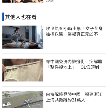
1天前
其他人也在看
吹冷氣30小時出事！女子全身
抽搐送醫 醫揭真正元凶不是
冷氣
穿中國免洗內褲逛街！突解體
「整件掉地上」 OL低頭崩
潰：腰上剩鬆緊帶
白海豚將登陸中國 福建浙江
上海共撤離約21萬人