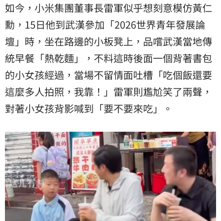
如今，小米集團董事長雷軍似乎想刻意模仿黃仁
勳，15日他到武漢參加「2026世界青年發展論
壇」時，坐在路邊的小板凳上，品嚐武漢當地傳
統早餐「熱乾麵」，不料這時後面一個背著書包
的小女孩經過，當場不留情面吐槽「吃個飯還要
這麼多人拍照，我靠！」雷軍則尷尬笑了兩聲，
對著小女孩背影喊到「要不要來吃」。