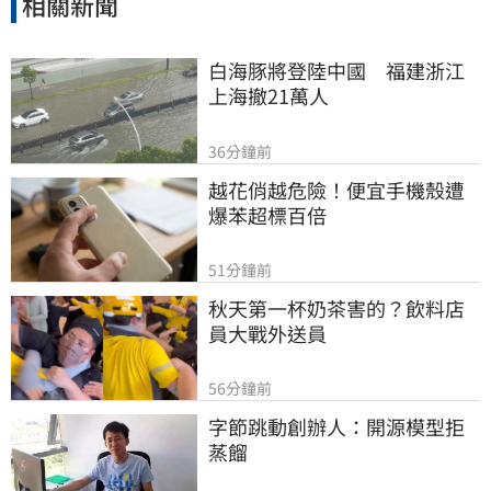
相關新聞
白海豚將登陸中國　福建浙江
上海撤21萬人
36分鐘前
越花俏越危險！便宜手機殼遭
爆苯超標百倍
51分鐘前
秋天第一杯奶茶害的？飲料店
員大戰外送員
56分鐘前
字節跳動創辦人：開源模型拒
蒸餾