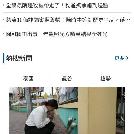
全網最醜邊牧被帶走了！狗爸媽焦慮到送醫
慈濟10億詐騙案翻舊帳：陳時中等到歷史平反，蔣萬
安償還2022政治利息
問AI種田出事 老農照配方噴藥結果全死光
熱搜新聞
更多
泰國
曼谷
槍擊