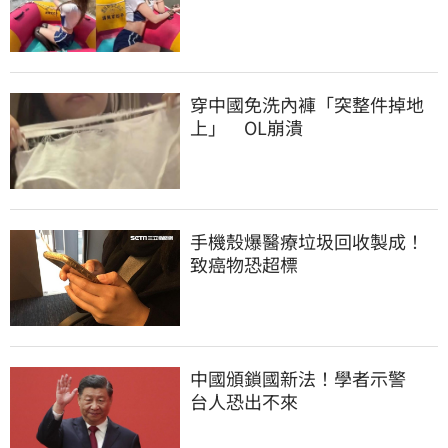
穿中國免洗內褲「突整件掉地
上」　OL崩潰
手機殼爆醫療垃圾回收製成！
致癌物恐超標
中國頒鎖國新法！學者示警　
台人恐出不來