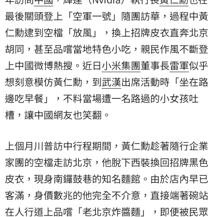
最後關頭登上「空軍一號」隨團訪華，過程中黃
仁勳逮到空檔「放風」，換上招牌皮衣直奔北京
胡同，甚至品嚐當地特色小吃，親民作風不斷登
上中國微博熱搜。近日
小米集團
董事長
雷軍
似乎
想刻意模仿黃仁勳，到
武漢
出席活動時「坐在路
邊吃早餐」，不料當場遭一名路過的小女孩吐
槽，讓中國網友也笑翻。
上個月川普訪中行程期間，黃仁勳趁著隨行企業
家團的空檔走訪北京，他脫下西裝換回招牌黑色
皮衣，現身南鑼鼓巷的知名麵館。由於店內早已
客滿，身價數兆的他完全不介意，直接端著碗站
在人行道上品嚐「老北京炸醬麵」，即便被民眾