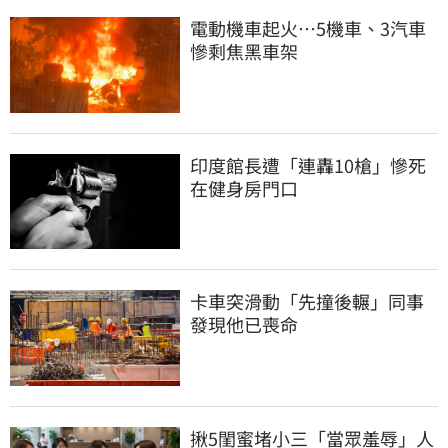
電動機車起火…5機車、3汽車
慘剩焦黑車架
印度館長遭「連轟10槍」慘死
在健身房門口
卡車突滑動「先撞後輾」同事
發現他已喪命
揪5閨蜜堵小三「當眾羞辱」人