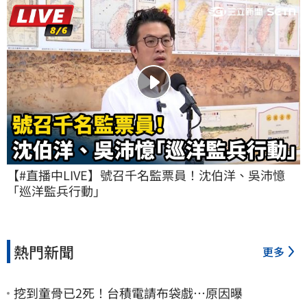
【#直播中LIVE】號召千名監票員！沈伯洋、吳沛憶
「巡洋監兵行動」
熱門新聞
更多
挖到童骨已2死！台積電請布袋戲…原因曝