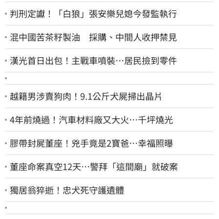
判刑定讞！「白狼」張安樂兒媳今發監執行
混中國苦茶籽製油 採購、中間人收押禁見
漢光首日出包！主戰車噴裝…居民撿到零件
越籍男涉賣狗肉！9.1公斤犬屍掃出晶片
4年前燒過！汽車材料廠又大火…千坪燒光
膠帶封屍董座！兇手竟是2寶爸…幸福照曝
董座命案真空12天…警拜「這間廟」就破案
獨居翁猝逝！忠犬死守護遺體