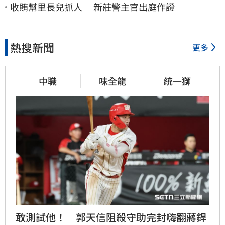
收賄幫里長兒抓人 新莊警主官出庭作證
熱搜新聞
更多
中職
味全龍
統一獅
敢測試他！　郭天信阻殺守助完封嗨翻蔣銲