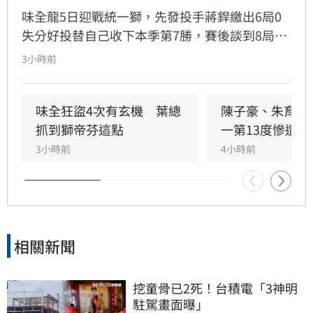
味全龍5日迎戰統一獅，先發投手蔣銲繳出6局0
失分好投替自己收下本季第7勝，賽後談到8局上
郭天信的關鍵阻殺替味全守住完封勝，蔣銲也直
3小時前
呼既然統一敢挑戰他的臂力，郭天信也就傳給他
看。
味全狂盜4次有玄機　葉總
陳子豪、朱育賢
抓到獅帝芬這點
一第13度慘遭完
3小時前
4小時前
相關新聞
挖童骨已2死！台積電「3神明
駐駕畫面曝」