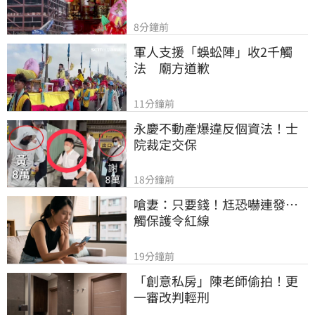
8分鐘前
軍人支援「蜈蚣陣」收2千觸
法　廟方道歉
11分鐘前
永慶不動產爆違反個資法！士
院裁定交保
18分鐘前
嗆妻：只要錢！尪恐嚇連發…
觸保護令紅線
19分鐘前
「創意私房」陳老師偷拍！更
一審改判輕刑