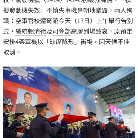
擬發動機失效」不慎失事機鼻朝地墜毀，兩人殉
職；空軍官校體育館今天（17日）上午舉行告別
式，
總統
賴清德
及
司令部
高層到場致哀，原預定
安排4架軍機以「缺席隊形」衝場，因天候不佳
取消。