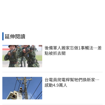
延伸閱讀
後備軍人搬家忘做1事觸法…差
點被抓去關
台電員爬電桿幫牠們換新家…
感動4.9萬人