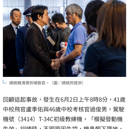
總統賴清德到場致哀。（圖／總統府提供）
回顧這起事故，發生在6月2日上午8時8分，41歲
中校飛官盧季佑與46歲中校考核官過俊男，駕駛
機號（3414）T-34C初級教練機，「模擬發動機
失效」訓練時，不明原因失控，機鼻朝下墜地，