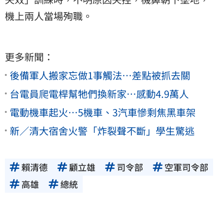
機上兩人當場殉職。
更多新聞：
後備軍人搬家忘做1事觸法…差點被抓去關
台電員爬電桿幫牠們換新家…感動4.9萬人
電動機車起火…5機車、3汽車慘剩焦黑車架
新／清大宿舍火警「炸裂聲不斷」學生驚逃
賴清德
顧立雄
司令部
空軍司令部
高雄
總統