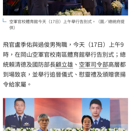
空軍官校體育館今天（17日）上午舉行告別式。（圖／總統府提
供）
飛官盧季佑與過俊男殉職，今天（17日）上午9
時，在岡山空軍官校南區體育館舉行告別式；總
統賴清德及國防部長
顧立雄
、
空軍司令部
高層都
到場致哀，並舉行追晉儀式、慰靈禮及頒贈褒揚
令給家屬。