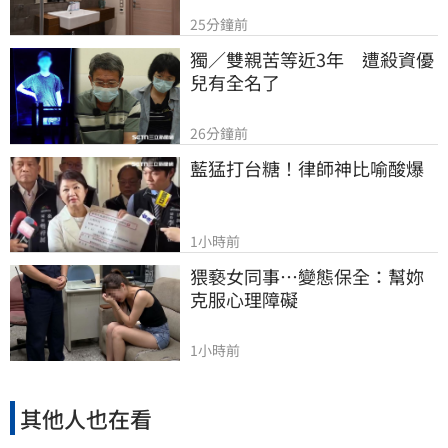
25分鐘前
獨／雙親苦等近3年　遭殺資優
兒有全名了
26分鐘前
藍猛打台糖！律師神比喻酸爆
1小時前
猥褻女同事…變態保全：幫妳
克服心理障礙
1小時前
其他人也在看