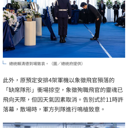
總統賴清德到場致哀。（圖／總統府提供）
此外，原預定安排4架軍機以象徵飛官殞落的
「缺席隊形」衝場掠空，象徵殉職飛官的靈魂已
飛向天際，但因天氣因素取消。告別式於11時許
落幕，散場時，軍方列隊進行鳴槍致意。