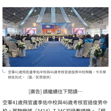
空軍41歲飛官盧季佑中校與46歲考核官過俊男中校殉職，今天舉
辦告別式。（圖／民眾提供）
[廣告] 請繼續往下閱讀…
空軍41歲飛官盧季佑中校與46歲考核官過俊男中
校，駕駛機號（3414）T-34C初級教練機，「模