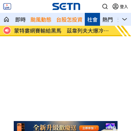
登入
即時
颱風動態
台股怎投資
社會
熱門
影音
原因
蒙特婁網賽輸給黑馬 茲韋列夫大爆冷出
永慶不
局