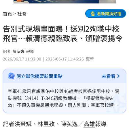
首頁
社會
看新聞換好禮
告別式現場畫面曝！送別2殉職中校
飛官…賴清德親臨致哀、頒贈褒揚令
記者
陳弘逸
報導
2026/06/17 11:32:00
2026/06/17 11:46:26
更新
阿立幫你摘要新聞重點
去看看
空軍41歲飛官盧季佑中校與46歲考核官過俊男中校，駕
駛機號（3414）T-34C初級教練機，「模擬發動機失
效」不慎失事機鼻朝地墜毀，兩人殉職；空軍官校體育
館今天（17日）上午舉行告別式，總統賴清德及司令部
高層到場致哀，原預定安排4架軍機以「缺席隊形」衝
記者洪榮斌、林昱孜、陳弘逸／
高雄
報導
場，因天候不佳取消。