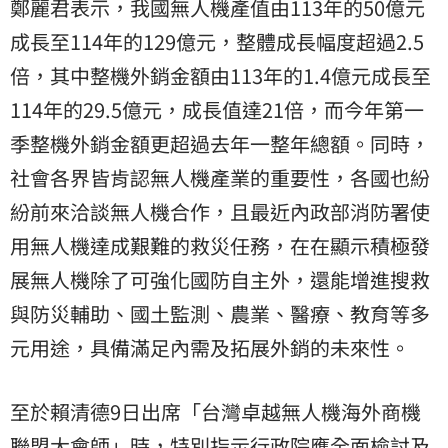
鄭麗君表示，我國無人機產值由113年的50億元
成長至114年的129億元，整體成長幅度超過2.5
倍，其中整機外銷金額由113年的1.4億元成長至
114年的29.5億元，成長值達21倍，而今年第一
季整機外銷金額更超過去年一整年總額。同時，
社會各界皆肯認無人機產業的重要性，各國也紛
紛前來洽談無人機合作，且最近內政部消防署使
用無人機達成艱難的救災任務，在在顯示積極發
展無人機除了可強化國防自主外，還能增進搜救
與防災輔助、國土監測、農業、醫療、教育等多
元用途，具備滿足內需及拓展外銷的未來性。
至於賴清德9日出席「台灣卓越無人機海外商機
聯盟大會師」時，特別指示行政院應全面檢討及