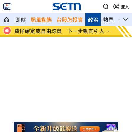
登入
即時
颱風動態
台股怎投資
政治
熱門
影音
人喪命
費仔確定成自由球員 下一步動向引人關
米蘭達
注
動