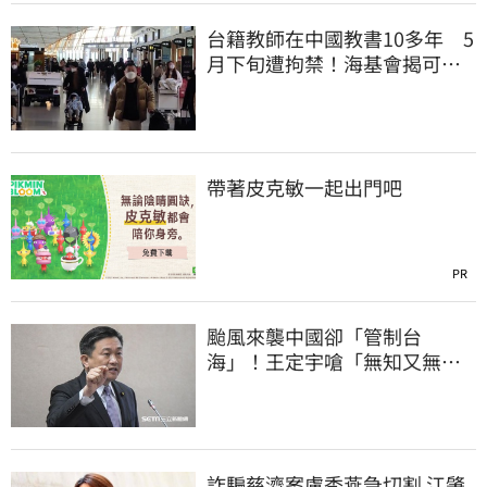
台籍教師在中國教書10多年 5
月下旬遭拘禁！海基會揭可能
原因
帶著皮克敏一起出門吧
PR
颱風來襲中國卻「管制台
海」！王定宇嗆「無知又無
良」：演一場假戲而已
詐騙慈濟案盧秀燕急切割 江肇