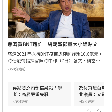
慈濟買BNT遭詐　網朝聖郭董大小姐貼文
慈濟2021年採購BNT疫苗遭律師詐騙10.6億元，
時任疫情指揮官陳時中昨（7日）發文，稱當年
早就苦口婆心要提防掮客，卻遭在野攻擊抹黑；
-350分鐘前
隨後綠營群起跟進，將慈濟受騙歸咎在野，強調
政府從未阻擋民間採購疫苗。然而另一派意見認
為，慈濟固然被當盤子詐騙，但和疫情爆發後疫
再點慈濟內部信疑點！學
為何買疫苗需要
苗確實不足，根本是兩碼事，批評綠營偷換概念
者：高層嚴重失職
北議員：又是中
洗記憶的手法太過粗糙。更有大批網友回顧郭台
-79分鐘前
-45分鐘前
銘2023年「大小姐說不要買」的貼文，認為內容