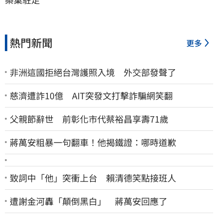
熱門新聞
更多
非洲這國拒絕台灣護照入境 外交部發聲了
慈濟遭詐10億 AIT突發文打擊詐騙網笑翻
父親節辭世 前彰化市代蔡裕昌享壽71歲
蔣萬安粗暴一句翻車！他揭鐵證：哪時道歉
致詞中「他」突衝上台 賴清德笑點接班人
遭謝金河轟「顛倒黑白」 蔣萬安回應了