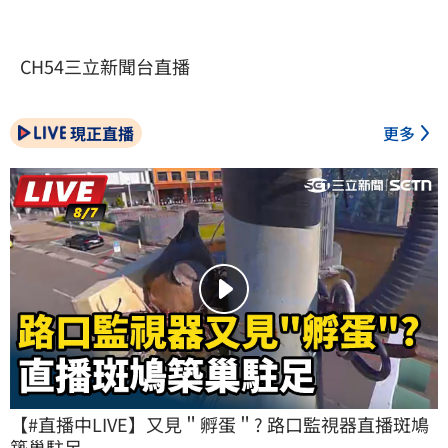
CH54三立新聞台直播
現正直播
更多
【#直播中LIVE】又見＂孵蛋＂? 路口監視器直播斑鳩
築巢駐足