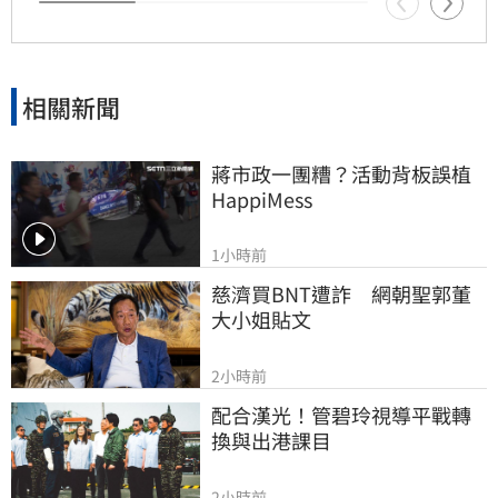
較符合當初疫苗採購受政治因素卡關或延遲的時
間線 。
相關新聞
蔣市政一團糟？活動背板誤植
HappiMess
1小時前
慈濟買BNT遭詐　網朝聖郭董
大小姐貼文
2小時前
配合漢光！管碧玲視導平戰轉
換與出港課目
2小時前