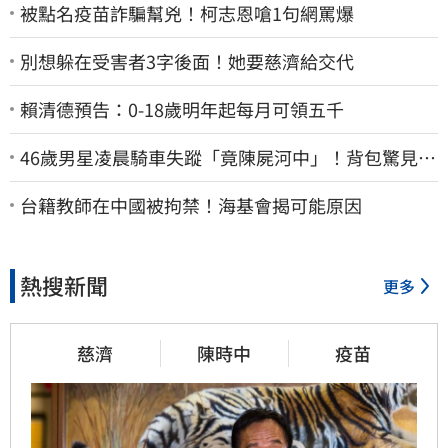
被點名疫苗詐騙幫兇！柯志恩嗆1句網罵爆
別想躲在受害者3字後面！她要慈濟給交代
賴清德預告：0-18歲明年起每月可領五千
46歲男星凌晨騎車失蹤「竟陳屍河中」！背包驚見
20kg水泥塊 死因成謎
台籍教師在中國被拘禁！海基會揭可能原因
熱搜新聞
更多
慈濟
陳時中
疫苗