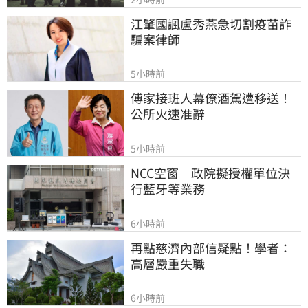
江肇國諷盧秀燕急切割疫苗詐
騙案律師
5小時前
傅家接班人幕僚酒駕遭移送！
公所火速准辭
5小時前
NCC空窗　政院擬授權單位決
行藍牙等業務
6小時前
再點慈濟內部信疑點！學者：
高層嚴重失職
6小時前