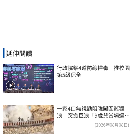
延伸閱讀
行政院祭4道防線掃毒　推校園
第5級保全
一家4口無視勸阻強闖圍籬觀
浪 突掀巨浪「9歲兒當場遭捲
入海」
(2026年08月08日)