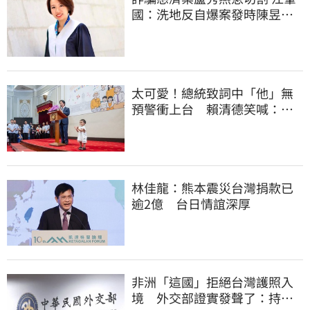
國：洗地反自爆案發時陳昱瑄
與市府關係
太可愛！總統致詞中「他」無
預警衝上台 賴清德笑喊：卸
任再交棒給你
林佳龍：熊本震災台灣捐款已
逾2億 台日情誼深厚
非洲「這國」拒絕台灣護照入
境 外交部證實發聲了：持續