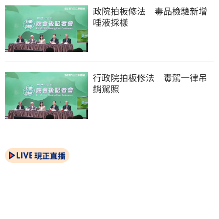
政院拍板修法　毒品檢驗新增
唾液採樣
行政院拍板修法　毒駕一律吊
銷駕照
現正直播