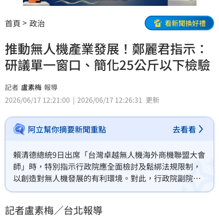
首頁
政治
看新聞換好禮
推動無人機產業發展！鄭麗君指示：
研議單一窗口、簡化25公斤以下檢驗
記者
盧素梅
報導
2026/06/17 12:21:00
2026/06/17 12:26:31
更新
阿立幫你摘要新聞重點
去看看
賴清德總統9日出席「台灣卓越無人機海外商機聯盟大會
師」時，特別指示行政院應全面檢討及鬆綁法規限制，
以創造對無人機發展的有利環境。對此，行政院副院長
鄭麗君日前主持行政院「無人載具產業發展及管理機制
專案會議」時提到，目前無人機產品上市前須向不同部
記者盧素梅／台北報導
會申請完成飛航安全、登錄及註冊、低功率射頻、資訊