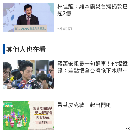
林佳龍：熊本震災台灣捐款已
逾2億
6小時前
其他人也在看
蔣萬安粗暴一句翻車！他揭鐵
證：差點把全台灣拖下水哪時
道歉
帶著皮克敏一起出門吧
PR