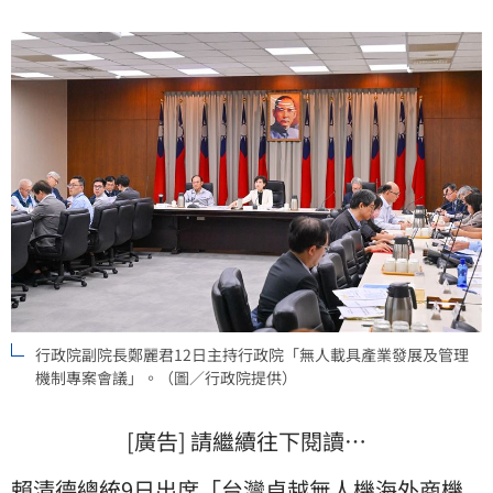
安全、商品安全等多項檢驗程序，為精進程序已責請相
關部會研議針對2~25公斤無人機，建立檢驗程序整合機
制，朝單一
行政院副院長鄭麗君12日主持行政院「無人載具產業發展及管理
機制專案會議」。（圖／行政院提供）
[廣告] 請繼續往下閱讀…
賴清德
總統9日出席「台灣卓越
無人機
海外商機