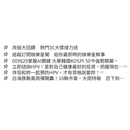
改版大回饋 熱門3C大獎接力送
追蹤訂閱娛樂星聞 給你最即時的娛樂星鮮事
009829掌握AI關鍵 大華韓國KOSPI 50今強勢開募
PR
立即諮詢HPV！是對自己健康最好的投資，把握現在不
PR
嫌晚！
伴侶和妳一起預防HPV，才有資格說愛妳！
PR
白海豚颱風雨彈開轟！10縣市豪、大雨特報 恐下到明
天