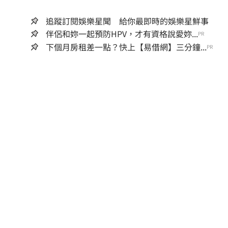
追蹤訂閱娛樂星聞 給你最即時的娛樂星鮮事
伴侶和妳一起預防HPV，才有資格說愛妳...
PR
下個月房租差一點？快上【易借網】三分鐘...
PR