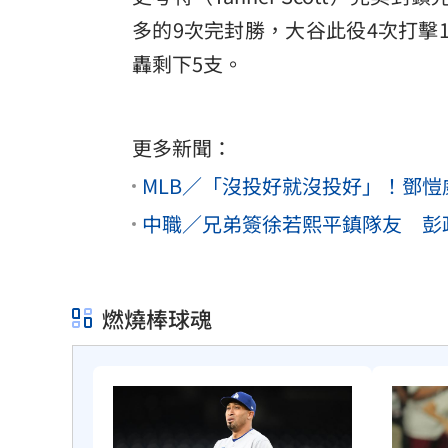
多的9次完封勝，大谷此役4次打擊
轟剩下5支。
更多新聞：
MLB／「沒投好就沒投好」！鄧愷
中職／兄弟簽徐若熙平鎮隊友 彭
燃燒棒球魂