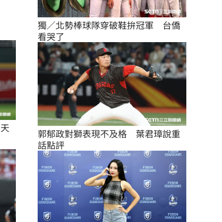
獨／北勢棒球隊穿破鞋拚冠軍　台僑
看哭了
樂天
郭郁政對獅表現不及格　葉君璋說重
話點評