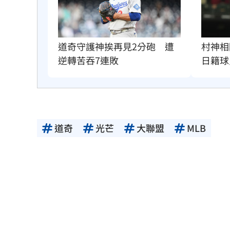
道奇守護神挨再見2分砲　遭
村神相
逆轉苦吞7連敗
日籍球
道奇
光芒
大聯盟
MLB