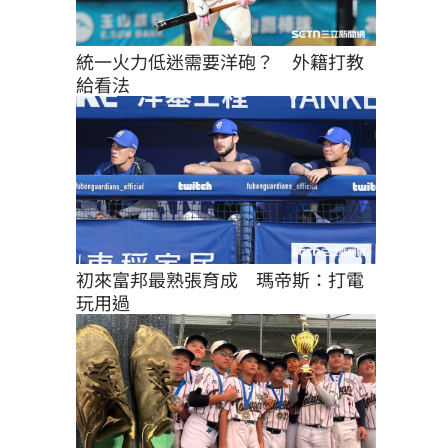
統一火力低迷需要洋砲？　外籍打教
給看法
初來富邦最熟張育成　瑪帝斯：打電
玩用過