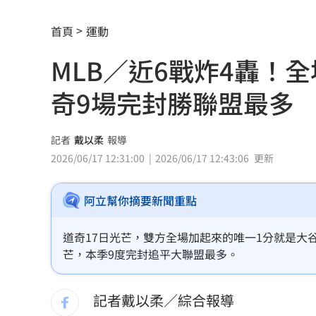
颱風假宣布了！明天「1縣市停班停課」
首頁
運動
泰國少年槍案 揭家庭、校園槍枝管理
MLB／近6戰炸4轟！
獨／早療課彈7歲童額頭 家長控不當治
奇9場完封勝聯盟最多
AKIRA開唱藏彩蛋！兒子首度驚喜獻「
台灣囡仔來了 馬蒔權開唱嗨喊：我是
記者
戴以柔
報導
2026/06/17 12:31:00
2026/06/17 12:43:06
更新
驚傳駭客猛攻華爾街 多家受害者已吐
阿立幫你摘要新聞重點
公推孫散步遭撞亡 女慟:沒有爸爸的父親
台南大貨車、自小客事故 1名駕駛死亡
道奇17日光芒，雙方全場加起來的唯一1分就是大
芒，本季9度完封追平大聯盟最多。
兄弟打線突破後勁 黃韋盛3打點率隊2
記者戴以柔／綜合報導
崔立于高雄開唱 台下讓他氣噗噗：隨