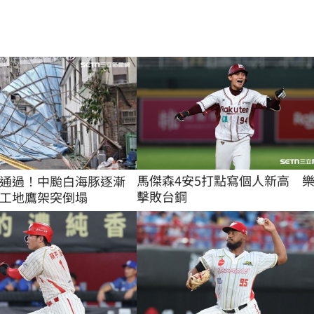
馬傑森4安5打點寫個人新高　
通過！中颱白海豚逐漸
擊敗台鋼
工地鷹架突倒塌