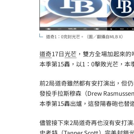
8國球員齊聚高雄 Formosa 7s掀足球
理想混蛋號召粉絲跨海追星吃美食！
18:
道奇1：0完封光芒。（圖／翻攝自MLB X）
道奇
17日
光芒
，雙方全場加起來的
本季第15轟，以1：0擊敗光芒，本
前2局道奇雖然都有安打演出，但仍
發投手拉斯穆森（Drew Rasmu
本季第15轟出爐，這發陽春砲也替
儘管接下來2局道奇再也沒有安打演出，牛棚
史考特（Tanner Scott）完