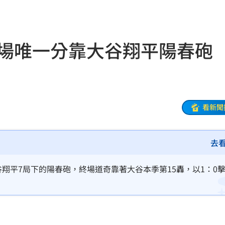
20:25
困境
20:20
全場唯一分靠大谷翔平陽春砲
療
20:11
聲」
20:06
誰？
20:05
看新聞
贖金
20:02
去
節
19:42
19:38
谷翔平7局下的陽春砲，終場道奇靠著大谷本季第15轟，以1：0
連勝
19:32
便啦
19:32