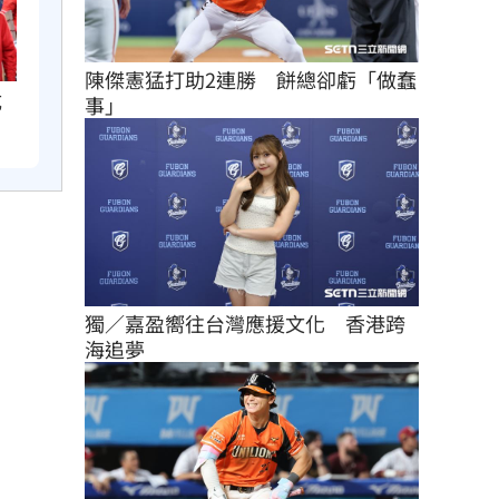
陳傑憲猛打助2連勝　餅總卻虧「做蠢
成
事」
獨／嘉盈嚮往台灣應援文化　香港跨
海追夢