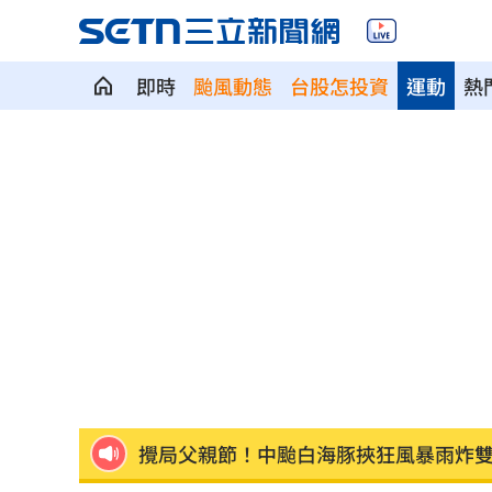
即時
颱風動態
台股怎投資
運動
熱
太陽下抽菸突倒地！醫：猝死風險高3倍
Apink降臨高雄 她新歌曝光：唱不好別
下週鬼門開12禁忌風水 家中2物易招好
吃剉冰拉到脫水洗腎 醫揭1類人4大危
一直放屁還大不出來！醫揭大腸癌3警訊
攪局父親節！中颱白海豚挾狂風暴雨炸