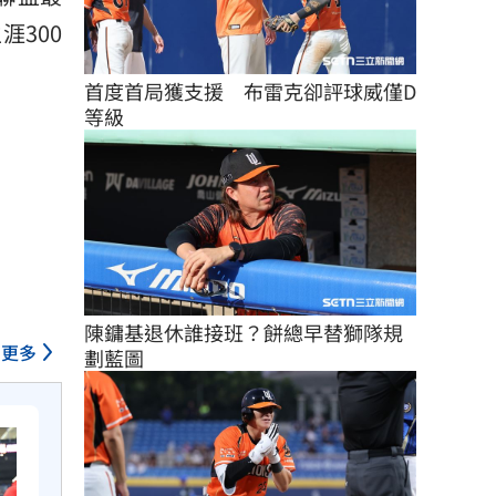
涯300
首度首局獲支援　布雷克卻評球威僅D
等級
陳鏞基退休誰接班？餅總早替獅隊規
更多
劃藍圖