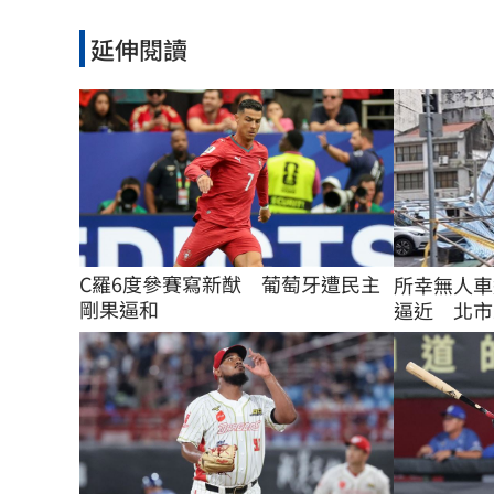
延伸閱讀
C羅6度參賽寫新猷　葡萄牙遭民主
所幸無人車
剛果逼和
逼近 北市