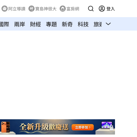
阿立導讀
寶島神很大
富房網
登入
國際
兩岸
財經
專題
新奇
科技
旅遊
汽車
寵物