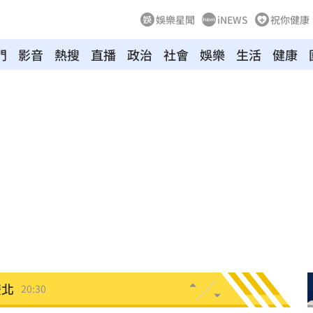
娛樂星聞
iNEWS
祝你健康
門
影音
熱搜
直播
政治
社會
娛樂
生活
健康
20:58
發
20:57
兄弟
20:57
機
20:41
20:37
雙北
20:30