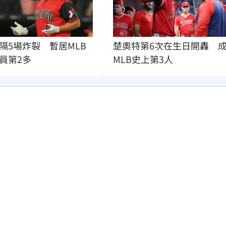
隔5場炸裂　暫居MLB
楚奧特第6次在生日開轟　
員第2多
MLB史上第3人