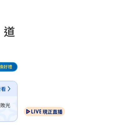
 道
換好禮
看看
擊敗光
現正直播