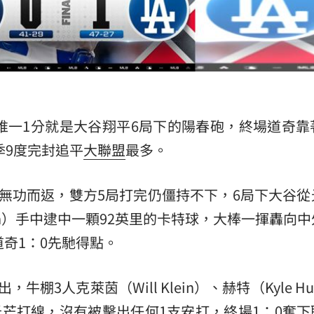
熱潮
10:00
15
唯一1分就是大谷翔平6局下的陽春砲，終場道奇靠
季9度完封追平
大聯盟
最多。
無功而返，雙方5局打完仍僵持不下，6局下大谷從
ssen）手中逮中一顆92英里的卡特球，大棒一揮轟向
道奇1：0先馳得點。
3人克萊茵（Will Klein）、赫特（Kyle Hu
美封鎖光芒打線，沒有被擊出任何1支安打，終場1：0奪