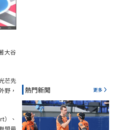
著大谷
光芒先
熱門新聞
更多
中外野，
rt）、
下聯盟最