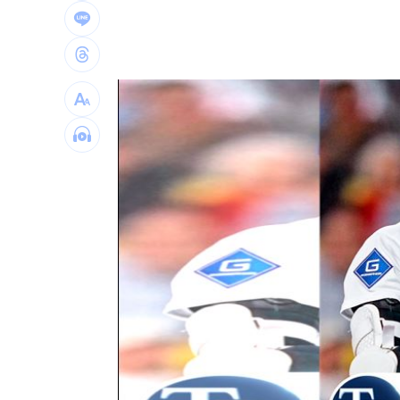
龍藏經7折仍要131.6萬 他原價現金秒
99歲婆婆「月花35萬」！66歲媳無法退
外野僅是短暫快樂 餅總曝張皓崴終極
想靠正二翻本？ 達人教戰槓反ETF心法
台灣彩券開獎直播中
20:31
LIVE三立+24小時直播
15:27
三立iNEWS新聞台線上直播
18:00
商場戰國來臨 台中「頂奢大道」逐漸
台彩父親節推新刮刮樂千萬頭獎超「爸
「拍片人的多重宇宙」職涯論壇9/12登