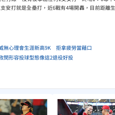
1支安打就是全壘打，近6戰有4場開轟，目前距離生
威無心理會生涯新高9K 拒拿疲勞當藉口
政閔形容投球型態像這2退役好投