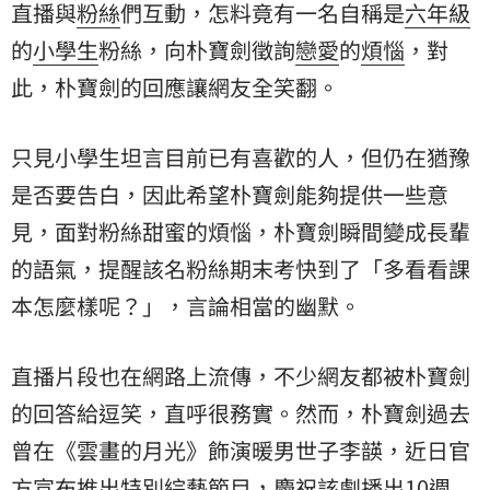
直播與
粉絲
們互動，怎料竟有一名自稱是
六年級
的
小學生
粉絲，向朴寶劍徵詢
戀愛
的
煩惱
，對
此，朴寶劍的回應讓網友全笑翻。
只見小學生坦言目前已有喜歡的人，但仍在猶豫
是否要告白，因此希望朴寶劍能夠提供一些意
見，面對粉絲甜蜜的煩惱，朴寶劍瞬間變成長輩
的語氣，提醒該名粉絲期末考快到了「多看看課
本怎麼樣呢？」，言論相當的幽默。
直播片段也在網路上流傳，不少網友都被朴寶劍
的回答給逗笑，直呼很務實。然而，朴寶劍過去
曾在《雲畫的月光》飾演暖男世子李韺，近日官
方宣布推出特別綜藝節目，慶祝該劇播出10週