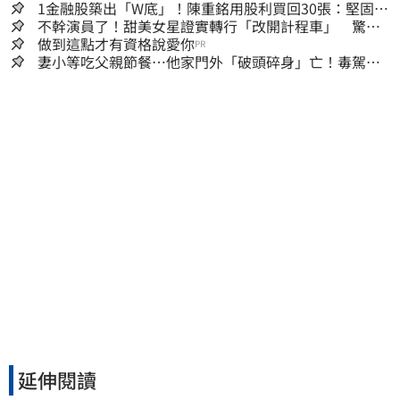
1金融股築出「W底」！陳重銘用股利買回30張：堅固穩
定的搖錢樹
不幹演員了！甜美女星證實轉行「改開計程車」 驚人
收入全說了
做到這點才有資格說愛你
PR
妻小等吃父親節餐⋯他家門外「破頭碎身」亡！毒駕男
一路向南撞死人收押
延伸閱讀