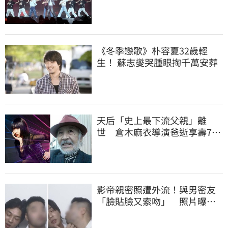
帥：壓力好大
《冬季戀歌》朴容夏32歲輕
生！ 蘇志燮哭腫眼掏千萬安葬
天后「史上最下流父親」離
世 倉木麻衣導演爸逝享壽76
歲
影帝親密照遭外流！與男密友
「臉貼臉又索吻」 照片曝光
震撼韓網