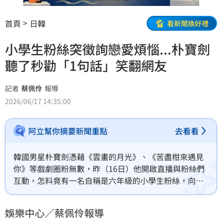
首頁
日韓
看新聞換好禮
小學生粉絲突徵詢戀愛煩惱...朴寶劍
聽了秒勸「1句話」笑翻網友
記者
蔡佩伶
報導
2026/06/17 14:35:00
阿立幫你摘要新聞重點
去看看
韓國男星朴寶劍憑藉《雲畫的月光》、《苦盡柑來遇見
你》等戲劇圈粉無數，昨（16日）他開啟直播與粉絲們
互動，怎料竟有一名自稱是六年級的小學生粉絲，向朴
寶劍徵詢戀愛的煩惱，對此，朴寶劍的回應讓網友全笑
翻。蔡佩伶報導
娛樂中心／蔡佩伶報導