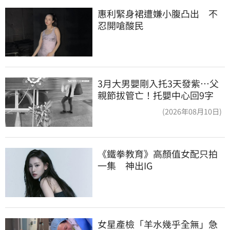
惠利緊身裙遭嫌小腹凸出　不
忍開嗆酸民
3月大男嬰剛入托3天發紫…父
親節拔管亡！托嬰中心回9字
(2026年08月10日)
《鐵拳教育》高顏值女配只拍
一集　神出IG
女星產檢「羊水幾乎全無」急