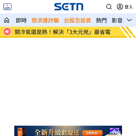
登入
即時
慈濟遭詐騙
台股怎投資
熱門
影音
熱
0萬
開冷氣還是熱！解決「3大元兇」最省電
金秀賢