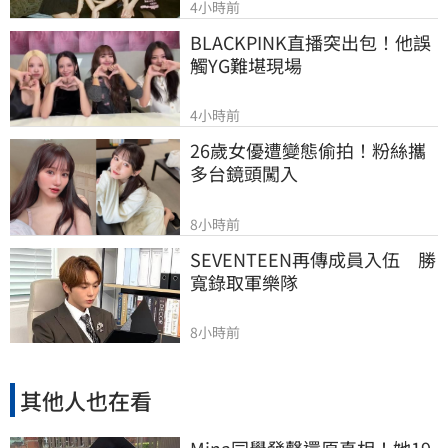
4小時前
BLACKPINK直播突出包！他誤
觸YG難堪現場
4小時前
26歲女優遭變態偷拍！粉絲攜
多台鏡頭闖入
8小時前
SEVENTEEN再傳成員入伍　勝
寬錄取軍樂隊
8小時前
其他人也在看