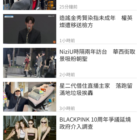
25分鐘前
造謠金秀賢染指未成年　權英
燦遭移送檢方
1小時前
NiziU時隔兩年訪台　華西街取
景吸粉朝聖
2小時前
星二代借住直播主家　落跑留
滿地垃圾挨轟
3小時前
BLACKPINK 10周年爭議延燒　
政府介入調查