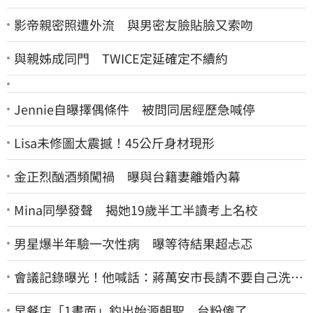
影帝親密照遭外流 與男密友臉貼臉又索吻
與親姊成同門 TWICE定延確定不續約
Jennie自曝擇偶條件 被問同居經歷急喊停
Lisa未修圖太震撼！45公斤身材現形
金正烈酗酒頻闖禍 曝與台籍妻離婚內幕
Mina同學發聲 揭她19歲半工半讀考上名校
男星爆半年驗一次性病 曝等待結果超忐忑
會議記錄曝光！他喊話：蔣萬安市長請不要自己洗自
己的記憶好嗎？
早餐店「1畫面」釣出始源朝聖 台粉傻了