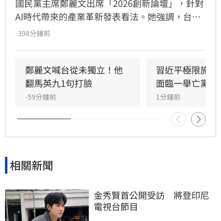
國民黨主席鄭麗文出席「2026創新論壇」，針對
AI時代帶來的產業革新發表看法。她強調，台灣
需儘速建立完善的政策與法律環境，不僅要推動
-398分鐘前
高科技產業升級，更要協助傳統產業、服務業及
農業轉型，避免K型經濟擴大。
鄭麗文喊台從未獨立！他
習近平極限施壓
翻馬英九1句打臉
面臨一舉亡黨困
-59分鐘前
1分鐘前
相關新聞
金秀賢首公開受訪　將登印尼
電視台節目