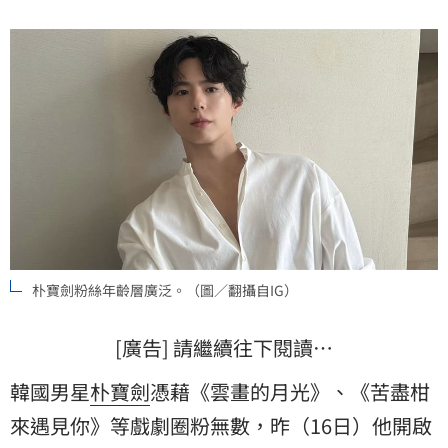
朴寶劍粉絲年齡層廣泛。（圖／翻攝自IG）
[廣告] 請繼續往下閱讀…
韓國男星
朴寶劍
憑藉《雲畫的月光》、《苦盡柑
來遇見你》等戲劇圈粉無數，昨（16日）他開啟