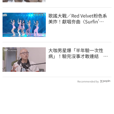
歌謠大戰／Red Velvet粉色系
美炸！獻唱夯曲〈Surfin'
Boy〉魅力藏不住
大咖男星爆「半年驗一次性
病」！驗完沒事才敢連結 自
曝等待結果超忐忑
Recommended by