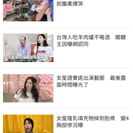
剖腹產爆哭
台灣人吃羊肉爐不喝酒　關鍵
主因曝網認同
女星證實退出演藝圈　最後露
面時間曝光了
女星隆乳填充物掉到肋骨　變4
胸部慘況曝