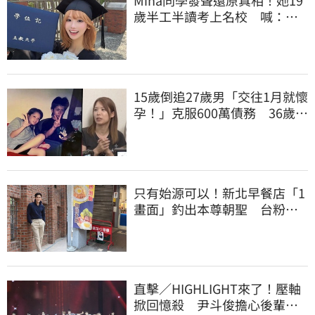
Mina同學發聲還原真相！她19
歲半工半讀考上名校 喊：不
是大家說的那樣
15歲倒追27歲男「交往1月就懷
孕！」克服600萬債務 36歲美
魔女當阿嬤了
只有始源可以！新北早餐店「1
畫面」釣出本尊朝聖 台粉嚇
傻了
直擊／HIGHLIGHT來了！壓軸
掀回憶殺 尹斗俊擔心後輩太