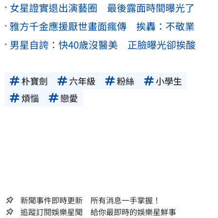
女星證實退出演藝圈 最後露面時間曝光了
雅方千金應援厭世畫面瘋傳 挨轟：不敬業
男星自誇：快40歲沒醫美 正臉曝光卻挨酸
朴寶劍
六年級
粉絲
小學生
煩惱
戀愛
新聞事件即時更新 所有消息一手掌握！
追蹤訂閱娛樂星聞 給你最即時的娛樂星鮮事