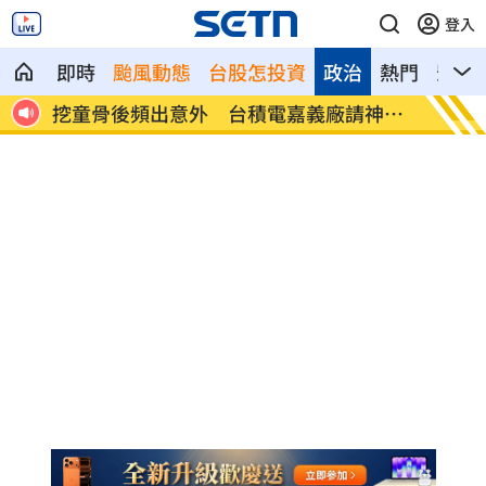
登入
即時
颱風動態
台股怎投資
政治
熱門
影音
球王
挖童骨後頻出意外 台積電嘉義廠請神鎮
這吃法
煞
賣