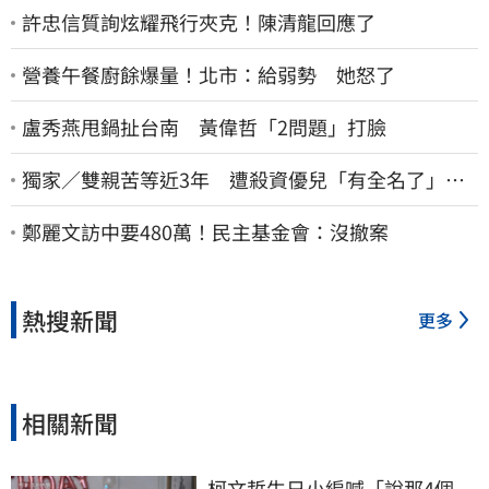
許忠信質詢炫耀飛行夾克！陳清龍回應了
營養午餐廚餘爆量！北市：給弱勢 她怒了
盧秀燕甩鍋扯台南 黃偉哲「2問題」打臉
獨家／雙親苦等近3年 遭殺資優兒「有全名了」！
乾妹稱賠償恐毀她未來
鄭麗文訪中要480萬！民主基金會：沒撤案
熱搜新聞
更多
相關新聞
柯文哲生日小編喊「說那4個