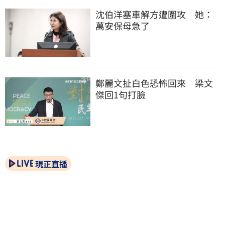
沈伯洋塞車解方遭圍攻　她：
萬安保母急了
鄭麗文扯白色恐怖回來　梁文
傑回1句打臉
現正直播