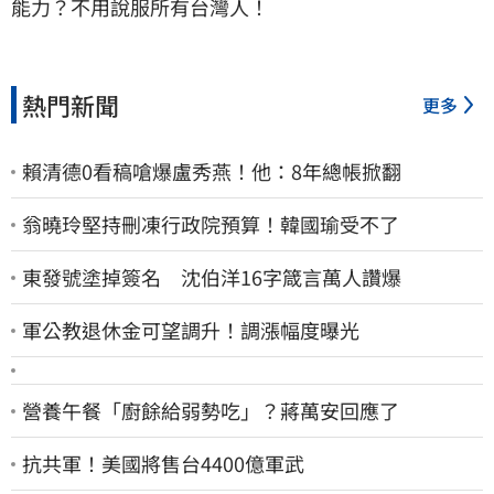
能力？不用說服所有台灣人！
熱門新聞
更多
賴清德0看稿嗆爆盧秀燕！他：8年總帳掀翻
翁曉玲堅持刪凍行政院預算！韓國瑜受不了
東發號塗掉簽名 沈伯洋16字箴言萬人讚爆
軍公教退休金可望調升！調漲幅度曝光
營養午餐「廚餘給弱勢吃」？蔣萬安回應了
抗共軍！美國將售台4400億軍武