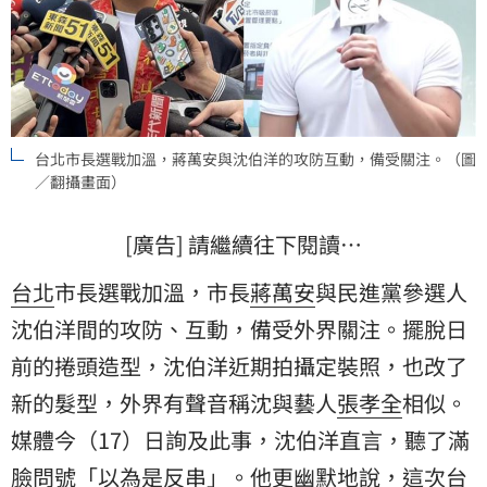
台北市長選戰加溫，蔣萬安與沈伯洋的攻防互動，備受關注。（圖
／翻攝畫面）
[廣告] 請繼續往下閱讀…
台北
市長選戰加溫，市長
蔣萬安
與民進黨參選人
沈伯洋
間的攻防、互動，備受外界關注。擺脫日
前的捲頭造型，沈伯洋近期拍攝定裝照，也改了
新的髮型，外界有聲音稱沈與藝人
張孝全
相似。
媒體今（17）日詢及此事，沈伯洋直言，聽了滿
臉問號「以為是反串」。他更幽默地說，這次台