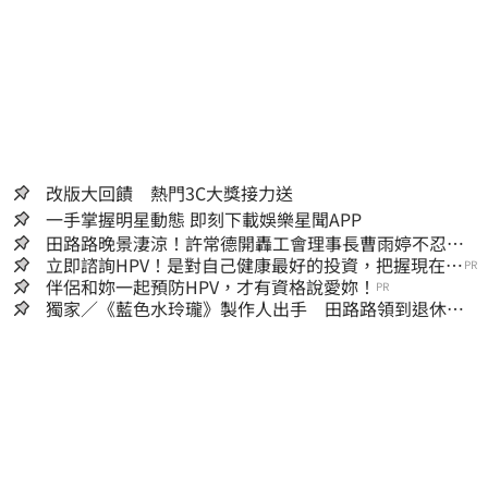
改版大回饋 熱門3C大獎接力送
一手掌握明星動態 即刻下載娛樂星聞APP
田路路晚景淒涼！許常德開轟工會理事長曹雨婷不忍
了：別只包紅包慰問
立即諮詢HPV！是對自己健康最好的投資，把握現在不
PR
嫌晚！
伴侶和妳一起預防HPV，才有資格說愛妳！
PR
獨家／《藍色水玲瓏》製作人出手 田路路領到退休
金！隱忍6年吐內幕