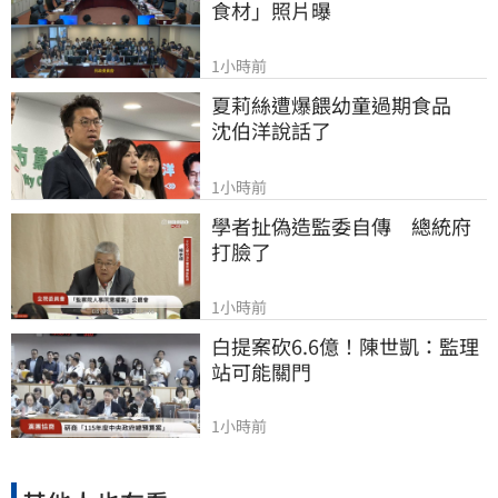
食材」照片曝
1小時前
夏莉絲遭爆餵幼童過期食品　
沈伯洋說話了
1小時前
學者扯偽造監委自傳　總統府
打臉了
1小時前
白提案砍6.6億！陳世凱：監理
站可能關門
1小時前