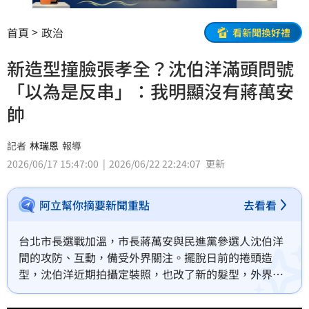
首頁
政治
看新聞換好禮
新造型撞臉張孝全？沈伯洋滿頭問號
「以為是反串」：我明顯沒有蔣萬安
帥
記者
林瑞恩
報導
2026/06/17 15:47:00
2026/06/22 22:24:07
更新
阿立幫你摘要新聞重點
去看看
台北市長選戰加溫，市長蔣萬安與民進黨參選人沈伯洋
間的攻防、互動，備受外界關注。擺脫日前的捲頭造
型，沈伯洋近期拍攝定裝照，也改了新的髮型，外界有
聲音稱沈與藝人張孝全相似。媒體今（17）日詢及此
事，沈伯洋直言，聽了問題都滿臉問號，以為是反串。