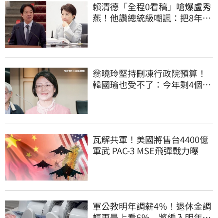
賴清德「全程0看稿」嗆爆盧秀
燕！他讚總統級嘲諷：把8年總
帳一次掀翻
翁曉玲堅持刪凍行政院預算！
韓國瑜也受不了：今年剩4個月
你思考一下
瓦解共軍！美國將售台4400億
軍武 PAC-3 MSE飛彈戰力曝
軍公教明年調薪4％！退休金調
幅更是上看6％ 將編入明年度