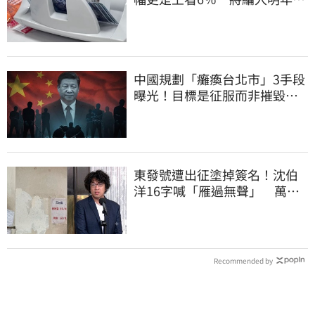
總預算
中國規劃「癱瘓台北市」3手段
曝光！目標是征服而非摧毀、
削弱抵抗意志
東發號遭出征塗掉簽名！沈伯
洋16字喊「雁過無聲」 萬人
讚：這就是高度
Recommended by