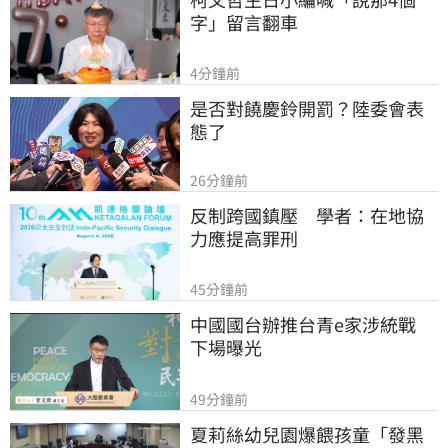
字」留言翻車
4分鐘前
是否對饒慶鈴開罰？陸委會表
態了
26分鐘前
反制跨國鎮壓　學者：在地協
力應提高罪刑
45分鐘前
中國國台辦推台青e家涉統戰　
下場曝光
49分鐘前
夏莉絲幼兒園爆餵孩童「發黑