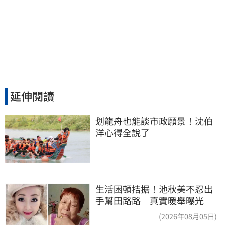
延伸閱讀
划龍舟也能談市政願景！沈伯
洋心得全說了
生活困頓拮据！池秋美不忍出
手幫田路路 真實暖舉曝光
(2026年08月05日)