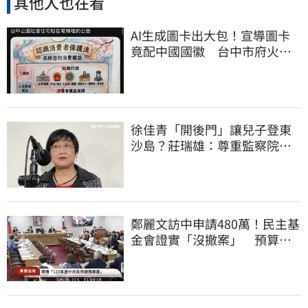
其他人也在看
AI生成圖卡出大包！宣導圖卡
竟配中國國徽 台中市府火速
下架道歉
徐佳青「開後門」讓兒子登東
沙島？莊瑞雄：尊重監察院調
查報告
鄭麗文訪中申請480萬！民主基
金會證實「沒撤案」 預算被
砍960萬