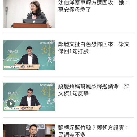
沈伯洋塞車解方遭圍攻　她：
萬安保母急了
鄭麗文扯白色恐怖回來　梁文
傑回1句打臉
饒慶鈴稱幫鳳梨釋迦請命　梁
文傑1句反擊
翻轉深藍竹縣？鄭朝方證實：
民調差不多