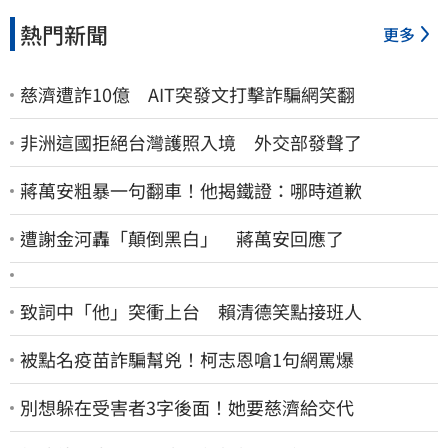
熱門新聞
更多
慈濟遭詐10億 AIT突發文打擊詐騙網笑翻
非洲這國拒絕台灣護照入境 外交部發聲了
蔣萬安粗暴一句翻車！他揭鐵證：哪時道歉
遭謝金河轟「顛倒黑白」 蔣萬安回應了
致詞中「他」突衝上台 賴清德笑點接班人
被點名疫苗詐騙幫兇！柯志恩嗆1句網罵爆
別想躲在受害者3字後面！她要慈濟給交代