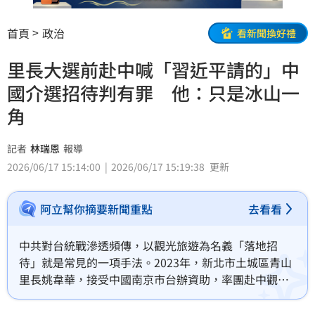
首頁
政治
看新聞換好禮
里長大選前赴中喊「習近平請的」中
國介選招待判有罪 他：只是冰山一
角
記者
林瑞恩
報導
2026/06/17 15:14:00
2026/06/17 15:19:38
更新
阿立幫你摘要新聞重點
去看看
中共對台統戰滲透頻傳，以觀光旅遊為名義「落地招
待」就是常見的一項手法。2023年，新北市土城區青山
里長姚韋華，接受中國南京市台辦資助，率團赴中觀光
六天，更稱「習近平請客的」，時間點選在總統、立委
選舉之前，事後這位里長被依《反滲透法》判處2年6