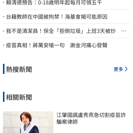
賴清德預告：0-18歲明年起每月可領五千
台籍教師在中國被拘禁！海基會揭可能原因
我不是清潔員！保全「拒倒垃圾」上班3天被炒 找
法院討公道結果出爐
疫苗真相！蔣萬安嗆一句 謝金河痛心發聲
熱搜新聞
更多
相關新聞
江肇國諷盧秀燕急切割疫苗詐
騙案律師