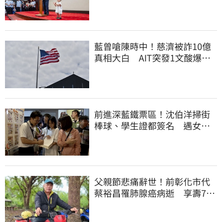
任再交棒給你
藍曾嗆陳時中！慈濟被詐10億
真相大白 AIT突發1文酸爆…
他笑：真的很會
前進深藍鐵票區！沈伯洋掃街
棒球、學生證都簽名 遇女子
叫囂「吵死了」
父親節悲痛辭世！前彰化市代
蔡裕昌罹肺腺癌病逝 享壽71
歲