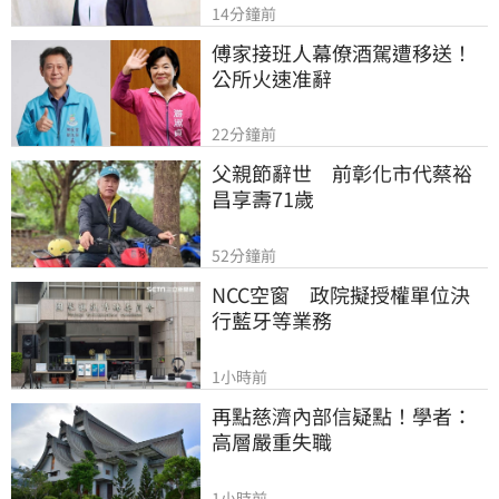
14分鐘前
傅家接班人幕僚酒駕遭移送！
公所火速准辭
22分鐘前
父親節辭世　前彰化市代蔡裕
昌享壽71歲
52分鐘前
NCC空窗　政院擬授權單位決
行藍牙等業務
1小時前
再點慈濟內部信疑點！學者：
高層嚴重失職
1小時前