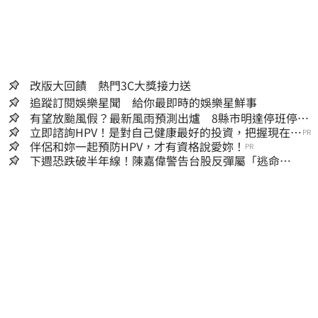
改版大回饋 熱門3C大獎接力送
追蹤訂閱娛樂星聞 給你最即時的娛樂星鮮事
有望放颱風假？最新風雨預測出爐 8縣市明達停班停課
標準
立即諮詢HPV！是對自己健康最好的投資，把握現在不
PR
嫌晚！
伴侶和妳一起預防HPV，才有資格說愛妳！
PR
下週恐跌破半年線！陳嘉偉警告台股反彈屬「逃命
波」：空頭大屠殺剛開始