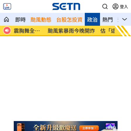
登入
即時
颱風動態
台股怎投資
政治
熱門
影音
全場
颱風紫暴雨今晚開炸 估「這時」解除海
傅家接
警
辭