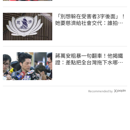
「別想躲在受害者3字後面」！
她要慈濟給社會交代：誰拍板
付10.6億
蔣萬安粗暴一句翻車！他揭鐵
證：差點把全台灣拖下水哪時
道歉
Recommended by