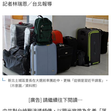
記者林瑞恩／台北報導
月。昨（16）日，台灣青年民主協會理事張育萌就直
言，這起事件恐怕只是冰山一角。
新北土城區里長在大選前率團赴中，更稱「這頓是習近平請客」。
（示意圖／資料照）
[廣告] 請繼續往下閱讀…
中共對台統戰滲透頻傳，以觀光旅遊為名義「落