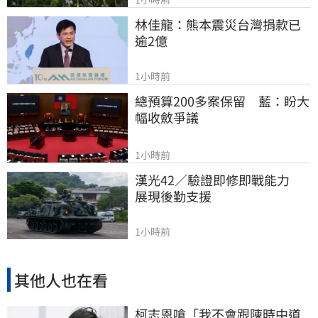
林佳龍：熊本震災台灣捐款已
逾2億
1小時前
總預算200多案保留　藍：盼大
幅收斂爭議
1小時前
漢光42／驗證即修即戰能力　
展現後勤支援
1小時前
其他人也在看
柯志恩嗆「我不會跟陳時中道