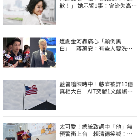
歉！」 她示警1事：會流失高雄
選票
遭謝金河轟痛心「顛倒黑
白」 蔣萬安：有些人要洗人
民記憶，但洗不掉的
藍曾嗆陳時中！慈濟被詐10億
真相大白 AIT突發1文酸爆…
他笑：真的很會
太可愛！總統致詞中「他」無
預警衝上台 賴清德笑喊：卸