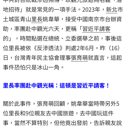
地招待」就是常見的一項手法。2023年，
新北
市
土城
區青山
里長
姚韋華，接受中國南京市台辦資
助，率團赴中觀光六天，更稱「
習近平
請客
的」，時間點選在總統、立委選舉之前，事後這
位里長被依《反滲透法》判處2年6月。昨（16）
日，台灣青年民主協會理事
張育萌
就直言，這起
事件恐怕只是冰山一角。
里長率團赴中觀光稱：這頓是習近平請客！
關於此事件，張育萌回顧，姚韋華當時帶另外5
位里長和9位親友去中國旅遊，去中國玩這件
事，當然不算特別，但他竟出發前，告訴親友說