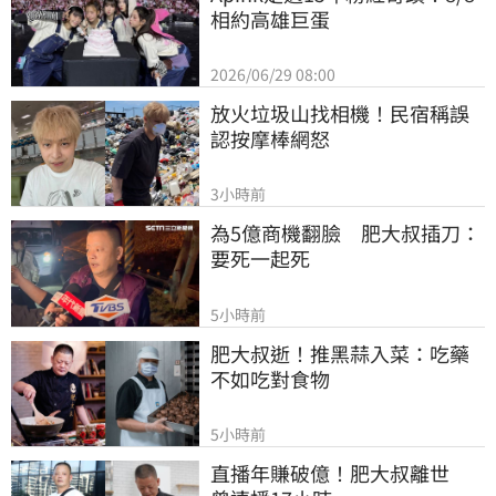
相約高雄巨蛋
2026/06/29 08:00
放火垃圾山找相機！民宿稱誤
認按摩棒網怒
3小時前
為5億商機翻臉　肥大叔插刀：
要死一起死
5小時前
肥大叔逝！推黑蒜入菜：吃藥
不如吃對食物
5小時前
直播年賺破億！肥大叔離世　