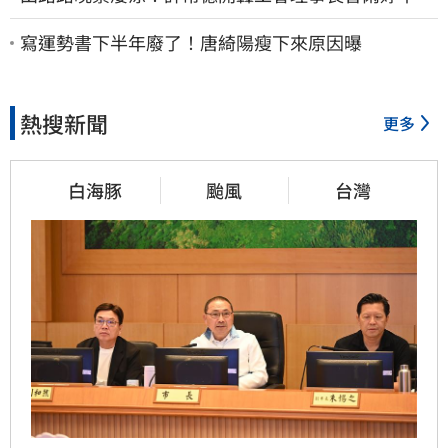
了：別只包紅包慰問
寫運勢書下半年廢了！唐綺陽瘦下來原因曝
熱搜新聞
更多
白海豚
颱風
台灣