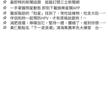
最即時的新聞話題 追蹤訂閱三立新聞網
一手掌握明星動態 即刻下載娛樂星聞APP
腹部脂肪的「剋星」找到了，常吃這幾物，吃走大肚
PR
囊，瘦出小蠻腰
伴侶和妳一起預防HPV，才有資格說愛妳！
PR
減肥首選，檸檬加它，堅持一週，腰細了，瘦到你懷疑
PR
人生
黃仁勳點名「下一波浪潮」鴻海集團率先大爆發 台股
這族群全面噴出