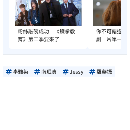
粉絲敲碗成功　《鐵拳教
你不可錯過的
育》第二季要來了
劇　片單一次
李雅英
南珉貞
Jessy
羅華振