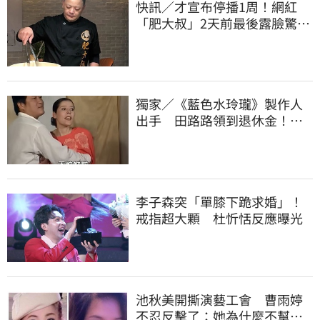
快訊／才宣布停播1周！網紅
「肥大叔」2天前最後露臉驚傳
離世 粉專證實
獨家／《藍色水玲瓏》製作人
出手 田路路領到退休金！隱
忍6年吐內幕
李子森突「單膝下跪求婚」！
戒指超大顆 杜忻恬反應曝光
池秋美開撕演藝工會 曹雨婷
不忍反擊了：她為什麼不幫田