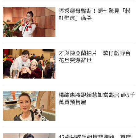
張秀卿母驟逝！頭七驚見「粉
紅壁虎」痛哭
才與陳亞蘭拍片　歌仔戲野台
花旦突爆辭世
楊繡惠將跟賴慧如當鄰居 砸5千
萬買預售屋
42歲蝴蝶姐姐懷雙胞胎　首度