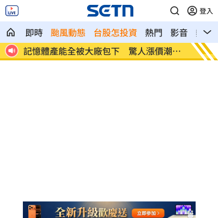
登入
即時
颱風動態
台股怎投資
熱門
影音
熱搜
記憶體產能全被大廠包下 驚人漲價潮來
北美訂
襲
元