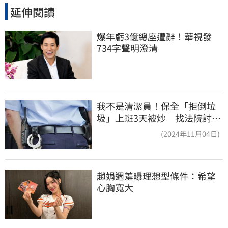
延伸閱讀
爆年虧3億總座遭辭！華視發
734字聲明澄清
我不是清潔員！保全「拒倒垃
圾」上班3天被炒 找法院討公
道結果出爐
(2024年11月04日)
趙娟週羞曝理想型條件：希望
心胸寬大