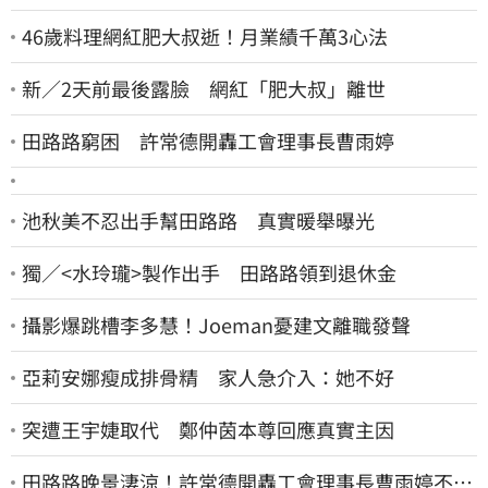
46歲料理網紅肥大叔逝！月業績千萬3心法
新／2天前最後露臉 網紅「肥大叔」離世
田路路窮困 許常德開轟工會理事長曹雨婷
池秋美不忍出手幫田路路 真實暖舉曝光
獨／<水玲瓏>製作出手 田路路領到退休金
攝影爆跳槽李多慧！Joeman憂建文離職發聲
亞莉安娜瘦成排骨精 家人急介入：她不好
突遭王宇婕取代 鄭仲茵本尊回應真實主因
田路路晚景淒涼！許常德開轟工會理事長曹雨婷不忍