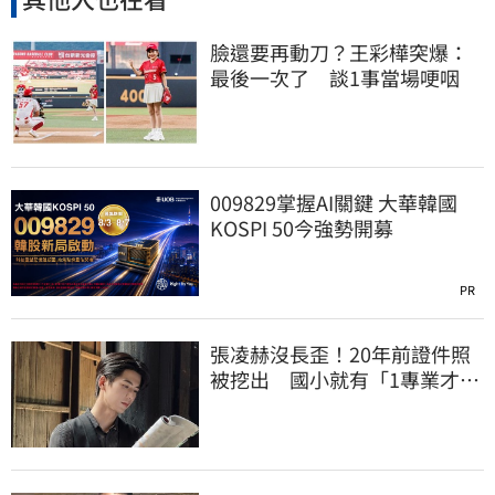
臉還要再動刀？王彩樺突爆：
最後一次了 談1事當場哽咽
009829掌握AI關鍵 大華韓國
KOSPI 50今強勢開募
PR
張凌赫沒長歪！20年前證件照
被挖出 國小就有「1專業才
能」震撼網