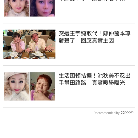
路路
突遭王宇婕取代！鄭仲茵本尊
發聲了 回應真實主因
生活困頓拮据！池秋美不忍出
手幫田路路 真實暖舉曝光
Recommended by