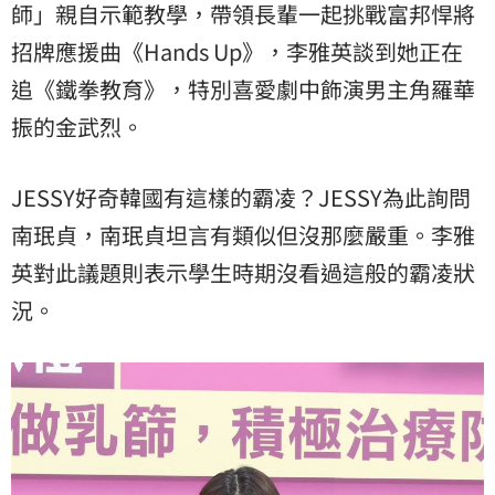
師」親自示範教學，帶領長輩一起挑戰富邦悍將
招牌應援曲《Hands Up》，李雅英談到她正在
追《鐵拳教育》，特別喜愛劇中飾演男主角
羅華
振
的金武烈。
JESSY好奇韓國有這樣的霸凌？JESSY為此詢問
南珉貞
，南珉貞坦言有類似但沒那麼嚴重。李雅
英對此議題則表示學生時期沒看過這般的霸凌狀
況。