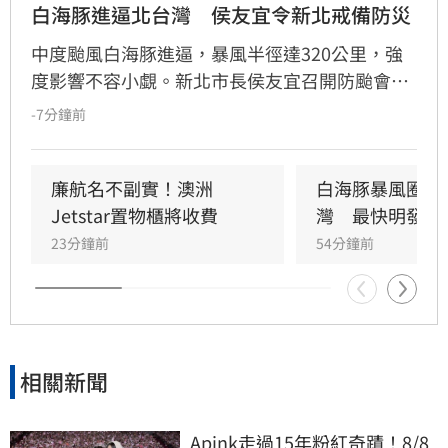
白海豚進逼北台灣　侯友宜令新北戒備防災
中度颱風白海豚進逼，暴風半徑達320公里，強
度影響不容小覷。新北市長侯友宜召開防颱會
議，要求市府團隊與29區公所全面戒備，針對易
-7分鐘前
受災點、重大工程及公共設施進行預防性加固，
嚴防強陣風與週末豪雨帶來的災情。市府呼籲市
民提前檢查陽台排水、固定招牌，颱風期間避免
廉航名不副實！澳洲
白海豚暴風圈恐
前往山區或海邊，並透過新北災訊E點通隨時掌
Jetstar置物櫃將收費
灣　最快明發海
握最新防災資訊，共同守護城市安全。
23分鐘前
54分鐘前
相關新聞
Apink走過15年粉紅奇蹟！8/8