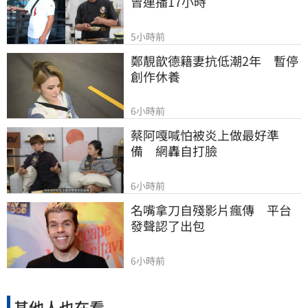
曾連播17小時
5小時前
鄭靚歆德籍妻抗低潮2年　暫停
創作休養
6小時前
蔡阿嘎喊怕被炎上做最好準
備　網轟自打臉
6小時前
名嘴拿刀自殘影片瘋傳　平台
發聲認了出包
6小時前
其他人也在看