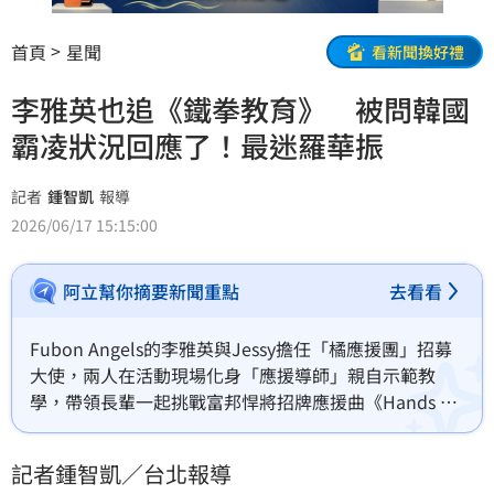
首頁
星聞
看新聞換好禮
李雅英也追《鐵拳教育》 被問韓國
霸凌狀況回應了！最迷羅華振
記者
鍾智凱
報導
2026/06/17 15:15:00
阿立幫你摘要新聞重點
去看看
Fubon Angels的李雅英與Jessy擔任「橘應援團」招募
大使，兩人在活動現場化身「應援導師」親自示範教
學，帶領長輩一起挑戰富邦悍將招牌應援曲《Hands 
Up》，李雅英談到她正在追《鐵拳教育》，特別喜愛劇
中飾演男主角羅華振的金武烈。
記者鍾智凱／台北報導