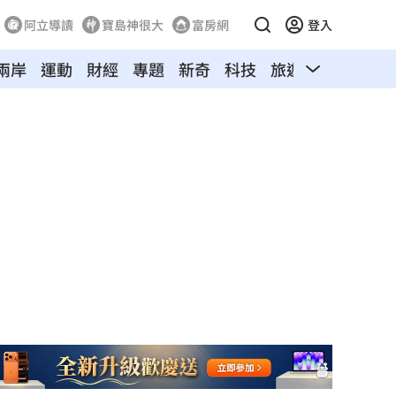
阿立導讀
寶島神很大
富房網
登入
兩岸
運動
財經
專題
新奇
科技
旅遊
汽車
寵物