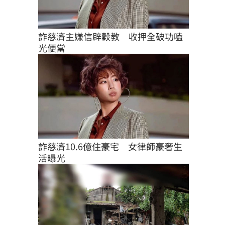
詐慈濟主嫌信辟穀教　收押全破功嗑
光便當
詐慈濟10.6億住豪宅　女律師豪奢生
活曝光