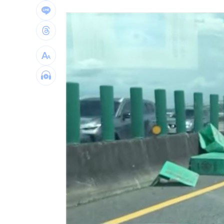
女星授權AI短劇 「裙下仰拍視角」片
防代刀！衛福部祭新規：醫材商嚴禁碰
外資狂提款！國家隊3億護「這檔金融股 
台灣彩券開獎直播中
20:31
LIVE三立+24小時直播
15:27
三立iNEWS新聞台線上直播
18:00
商場戰國來臨 台中「頂奢大道」逐漸
台彩父親節推新刮刮樂千萬頭獎超「爸
「拍片人的多重宇宙」職涯論壇9/12登
8國球員齊聚高雄 Formosa 7s掀足球