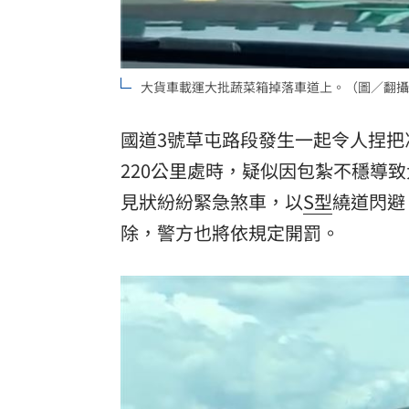
理想混蛋號召粉絲跨海追星吃美食！
18:
大貨車載運大批蔬菜箱掉落車道上。（圖／翻攝自Thr
國道3號草屯路段發生一起令人捏把
220公里處時，疑似因包紮不穩導
見狀紛紛緊急煞車，以
S型
繞道閃避
除，警方也將依規定開罰。