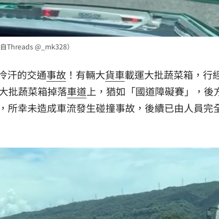
15
eads @_mk328）
冷汗的交通
事故
！有輛大
貨車
載運大批蔬菜箱，行
致大批蔬菜箱掉落
車道
上，猶如「國道障礙賽」，後
，所幸未造成車流發生碰撞事故，後續已由人員完