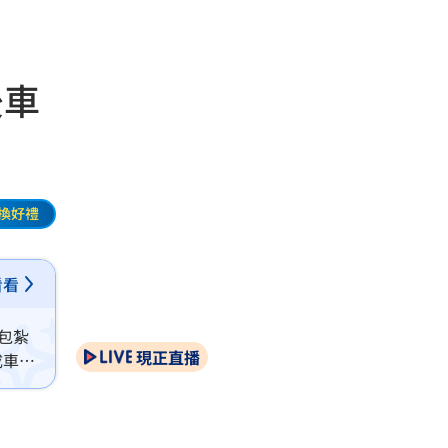
後車
換好禮
看看
包紮
現正直播
成車流