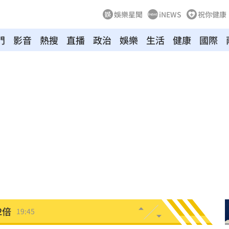
娛樂星聞
iNEWS
祝你健康
門
影音
熱搜
直播
政治
娛樂
生活
健康
國際
理
20:00
片曝
20:00
了
19:54
0%
19:51
反擊
19:45
2倍
19:45
秘辛
19:42