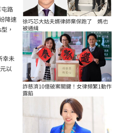
草屯路
紛降速
徐巧芯大姑夫婿律師棄保跑了　媽也
被通緝
s型，
所幸未
0元以
詐慈濟10億破案關鍵！女律頻繁1動作
露餡