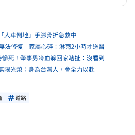
「人車倒地」手腳骨折急救中
」無法修復 家屬心碎：淋雨2小時才送醫
小時慘死！肇事男冷血躲回家瞎扯：沒看到
無限光榮：身為台灣人，會全力以赴
輛
道路