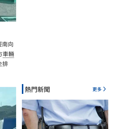
經南向
方
車輛
全排
熱門新聞
更多