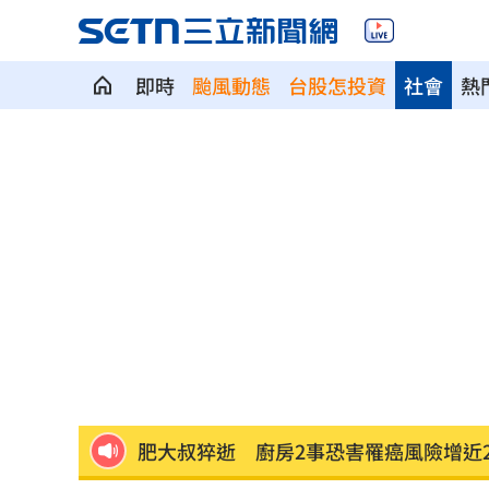
即時
颱風動態
台股怎投資
社會
熱
台新新光金控淨零論壇 專家分享永續治
「料理網紅」肥大叔暴瘦猝逝 住院照
不副署藍白未來帳戶條例？行政院回應
群聯7月營收刷新紀錄！1物出貨暴增450
遭小38歲前任討2400萬 75歲影后強硬
肥大叔猝逝 廚房2事恐害罹癌風險增近
《KPOP獵魔女團》團隊將訪台 曝爆紅