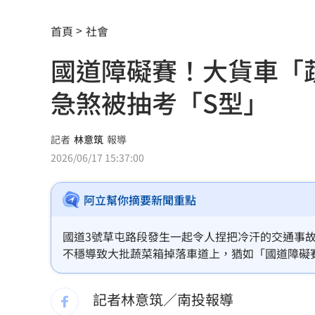
賴清德呼籲：企業有賺錢就該幫員工加
首頁
社會
波若威獲百倍「本夢比」 專家揭都市
國道障礙賽！大貨車「
LINE更新傳災情！ 用戶怨「主題全報
急煞被抽考「S型」
美國出手封殺中國機器人！北市曾高調
初來富邦最熟張育成 瑪帝斯：打電玩
記者
林意筑
報導
2026/06/17 15:37:00
車站、農場廁所裝針孔 台鐵司機成偷
阿立幫你摘要新聞重點
下週台股能否突破反壓？專家點名今晚
律師詐慈濟仍接機BNT 同框陳時中、張
國道3號草屯路段發生一起令人捏把冷汗的交通事故
不穩導致大批蔬菜箱掉落車道上，猶如「國道障礙
託付360萬存款！兒1原因全花完甩存摺
發生碰撞事故，後續已由人員完全排除，警方也將
記者林意筑／南投報導
國一生持掃把打女老師！視網膜受損恐