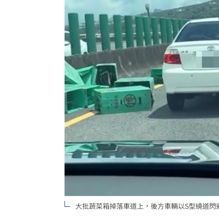
大批蔬菜箱掉落車道上，後方車輛以S型繞道閃避。（