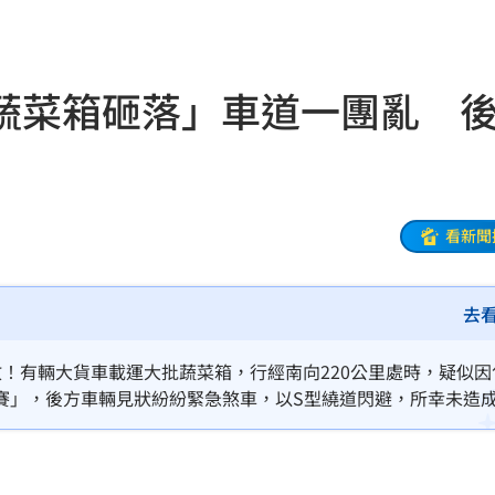
薪
19:40
傳說
19:38
蔬菜箱砸落」車道一團亂 
廢」
19:31
引進
19:23
用過
19:21
看新聞
拍狼
19:16
去
關鍵
19:12
淑芬
19:12
！有輛大貨車載運大批蔬菜箱，行經南向220公里處時，疑似因
賽」，後方車輛見狀紛紛緊急煞車，以S型繞道閃避，所幸未造
嗆母
19:08
依規定開罰。
失明
19:07