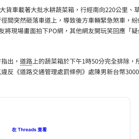
駛大貨車載著大批水耕蔬菜箱，行經南向220公里、
行徑間突然砸落車道上，導致後方車輛緊急煞車，紛
友將現場畫面拍下PO網，其他網友開玩笑回應「疑
方指出，
道路
上的蔬菜箱於下午1時50分完全排除，
違反《道路交通管理處罰條例》處陳男新台幣300
在 Threads 查看