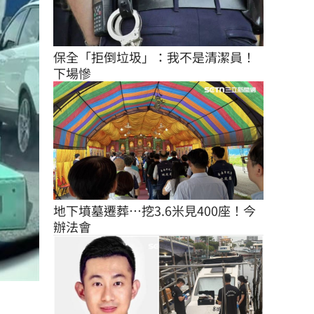
保全「拒倒垃圾」：我不是清潔員！
下場慘
地下墳墓遷葬…挖3.6米見400座！今
辦法會