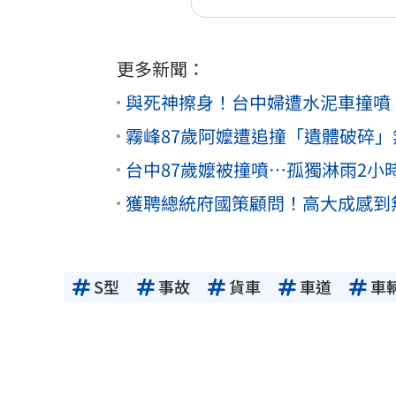
更多新聞：
與死神擦身！台中婦遭水泥車撞噴
霧峰87歲阿嬤遭追撞「遺體破碎
台中87歲嬤被撞噴⋯孤獨淋雨2
獲聘總統府國策顧問！高大成感到
S型
事故
貨車
車道
車