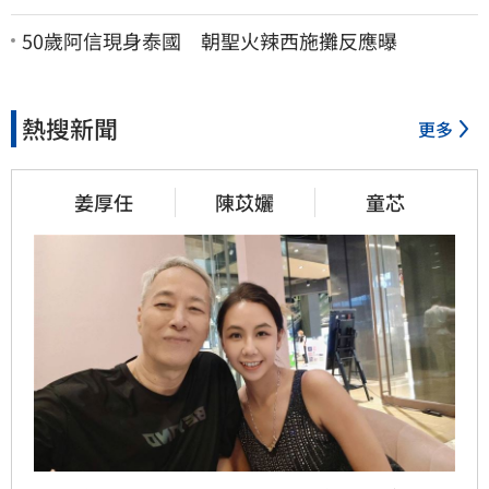
50歲阿信現身泰國 朝聖火辣西施攤反應曝
熱搜新聞
更多
姜厚任
陳苡孋
童芯