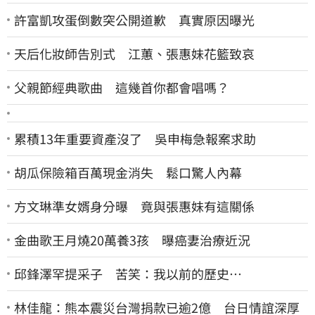
許富凱攻蛋倒數突公開道歉 真實原因曝光
天后化妝師告別式 江蕙、張惠妹花籃致哀
父親節經典歌曲 這幾首你都會唱嗎？
累積13年重要資產沒了 吳申梅急報案求助
胡瓜保險箱百萬現金消失 鬆口驚人內幕
方文琳準女婿身分曝 竟與張惠妹有這關係
金曲歌王月燒20萬養3孩 曝癌妻治療近況
邱鋒澤罕提采子 苦笑：我以前的歷史…
林佳龍：熊本震災台灣捐款已逾2億 台日情誼深厚