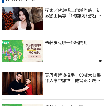
獨家／曾薀帆三角戀內幕！艾
薇戀上吳霏「1句讓她絕交」：
沒把我當朋友
帶著皮克敏一起出門吧
PR
瑪丹娜背後推手！69歲大咖製
作人家中離世 他曾認：晚年
陷藥物成癮困境