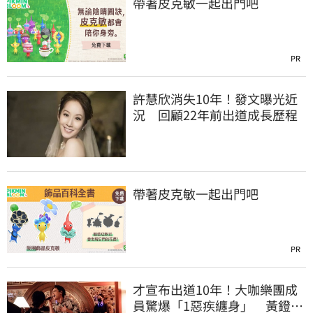
帶著皮克敏一起出門吧
PR
許慧欣消失10年！發文曝光近
況 回顧22年前出道成長歷程
帶著皮克敏一起出門吧
PR
才宣布出道10年！大咖樂團成
員驚爆「1惡疾纏身」 黃鐙輝