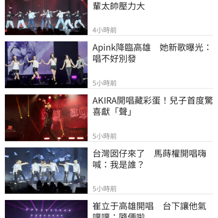
輩太帥壓力大
4小時前
Apink降臨高雄　她新歌曝光：
唱不好別發
5小時前
AKIRA開唱藏彩蛋！兒子首度驚
喜獻「聲」
5小時前
台灣囡仔來了　馬蒔權開唱嗨
喊：我是誰？
5小時前
崔立于高雄開唱　台下讓他氣
噗噗：隨便啦