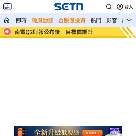
登入
即時
颱風動態
台股怎投資
熱門
影音
熱搜
俄軍空襲烏克蘭首都基輔及周邊 4人喪命
費仔確
注