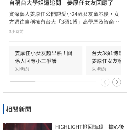
自稱台大學姐遭追問　姜厚任女友回應了
資深藝人姜厚任公開認愛小24歲女友童芯後，女
方過往自稱擁有台大「3碩1博」高學歷及智商
146等背景引發外界高度質疑。童芯日前於社群
3小時前
發布千字長文，以「台大學姐」自居暢談邏輯與
真相，試圖回應爭議，卻未提供具體學歷證明文
件，導致話題持續發酵，網友針對其學歷真實性
姜厚任小女友超早熟！關
台大3碩1博疑
仍存有諸多疑問。面對女友身陷輿論風波，姜厚
係人回應小三爭議
姜厚任女友發聲
任展現力挺態度，笑稱兩人的戀情已像偵探片，
3小時前
6小時前
強調對女友背景知情且不擔憂。林宜君
相關新聞
HIGHLIGHT掀回憶殺　擔心後