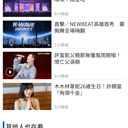
6小時前
直擊／NEWBEAT高雄首秀　震
胸舞全場嗨翻
7小時前
許富凱父親節無懼風雨開唱！
憶亡父淚崩
9小時前
木木林葦妮26歲生日！許願當
「角頭千金」
9小時前
其他人也在看