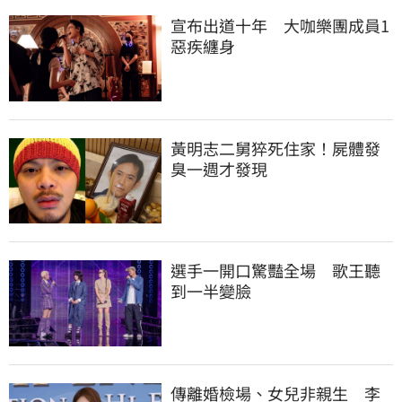
宣布出道十年　大咖樂團成員1
惡疾纏身
黃明志二舅猝死住家！屍體發
臭一週才發現
選手一開口驚豔全場　歌王聽
到一半變臉
傳離婚檢場、女兒非親生　李