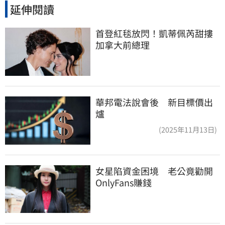
延伸閱讀
首登紅毯放閃！凱蒂佩芮甜摟
加拿大前總理
華邦電法說會後 新目標價出
爐
(2025年11月13日)
女星陷資金困境　老公竟勸開
OnlyFans賺錢