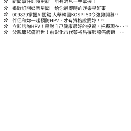
新聞事件即時更新 所有消息一手掌握！
追蹤訂閱娛樂星聞 給你最即時的娛樂星鮮事
009829掌握AI關鍵 大華韓國KOSPI 50今強勢開募
PR
伴侶和妳一起預防HPV，才有資格說愛妳！
PR
立即諮詢HPV！是對自己健康最好的投資，把握現在不
PR
嫌晚！
父親節悲痛辭世！前彰化市代蔡裕昌罹肺腺癌病逝 享
壽71歲