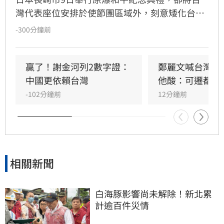
灣代表座位安排於使節團區域外，刻意矮化台灣
國格。駐日代表李逸洋對此表達強烈抗議與遺
-300分鐘前
憾，並拒絕出席典禮。李逸洋指出，長崎市政府
此舉不僅無視台灣主權與尊嚴，更淪為中國對台
法律戰的工具。他強調台灣長期熱愛和平，且台
贏了！謝金河列2數字證：
鄭麗文喊台灣不
日經貿與民間交流深厚，長崎市政府的親中舉動
中國更依賴台灣
他酸：可遷都重
背離兩國友好初衷。台灣雖曾透過外交途徑爭取
-102分鐘前
12分鐘前
公平待遇，但對方執意矮化，我方因此決定降低
出席層級。李逸洋嚴正聲明，台灣是主權獨立國
家，與中國互不隸屬，對於長崎市政府屈從中國
壓力、貶損台灣尊嚴的作法，表達最嚴正的抗議
與譴責，並呼籲各界正視台灣在區域和平與全球
相關新聞
經濟中的關鍵價值。
白海豚影響尚未解除！新北累
計逾百件災情