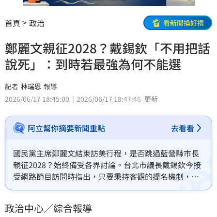
首頁
政治
看新聞換好禮
鄭麗文親征2028？戴錫欽「不用把話
說死」：到時若最強為何不能選
記者
林瑞恩
報導
2026/06/17 18:45:00
2026/06/17 18:47:46
更新
阿立幫你摘要新聞重點
去看看
國民黨主席鄭麗文結束訪美行程，是否跳過藍營縣市長
親征2028？始終備受各界討論。台北市議長戴錫欽今接
受網路節目訪問時指出，只要秉持客觀的提名機制，
2028屆時如果鄭是最強的太陽，為什麼不能選總統？
政治中心／綜合報導