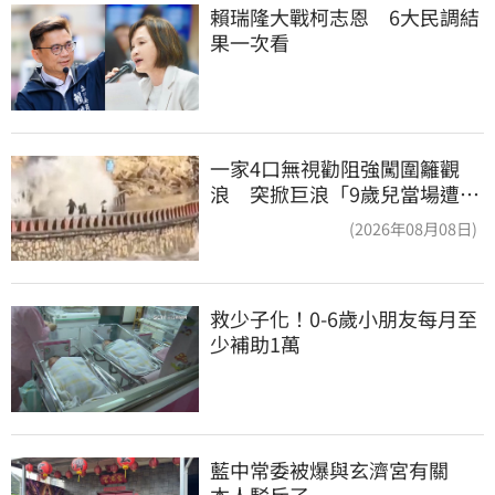
賴瑞隆大戰柯志恩　6大民調結
果一次看
一家4口無視勸阻強闖圍籬觀
浪 突掀巨浪「9歲兒當場遭捲
入海」
(2026年08月08日)
救少子化！0-6歲小朋友每月至
少補助1萬
藍中常委被爆與玄濟宮有關　
本人駁斥了