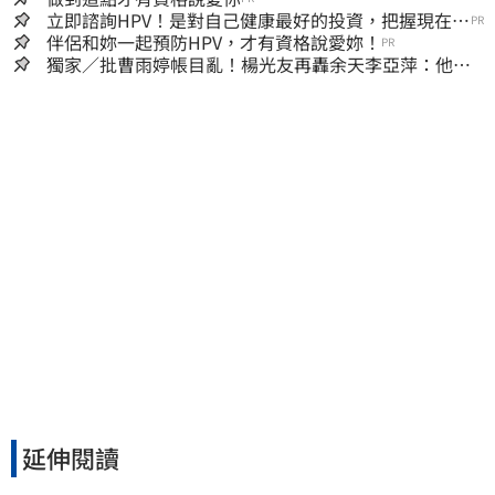
立即諮詢HPV！是對自己健康最好的投資，把握現在不
PR
嫌晚！
伴侶和妳一起預防HPV，才有資格說愛妳！
PR
獨家／批曹雨婷帳目亂！楊光友再轟余天李亞萍：他們
工會跟演藝圈沒關
延伸閱讀