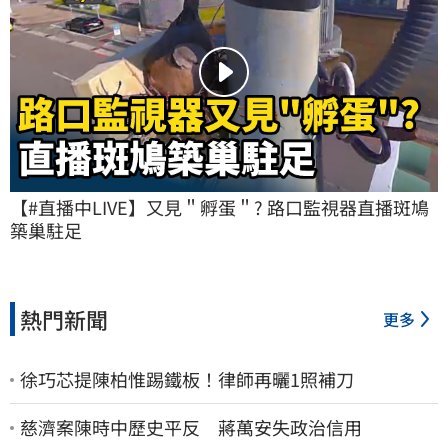
【#直播中LIVE】又見＂孵蛋＂? 路口監視器直播斑鳩
築巢駐足
熱門新聞
更多
徐巧芯提陳柏惟踢鐵板！律師再曬1照補刀
慈濟案陳時中歷史平反 蔣萬安失政治信用