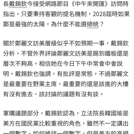
長
戴錫欽
今接受網路節目《中午來開匯》訪問時
指出，只要秉持客觀的提名機制，2028屆時如果
鄭是最強的太陽，為什麼不能選
總統
？
關於鄭麗文訪美層級似乎不如預期一事，戴錫欽
分析，不管外界評論鄭麗文訪美是踢到鐵板還是
層次不夠高，相信她在今日下午中常會中會說
明。戴錫欽也強調，有批評是常態，不過鄭麗文
是最重要在野黨主席，最重要的還是該進的大樓
有沒有進去、該討論的議題有沒有談。
軍購議題部分，戴錫欽認為，立法院長韓國瑜是
美方在國民黨比較重視的角色，雖然不一定講出
一個數字、如何維持一個數字，但是美方的高規