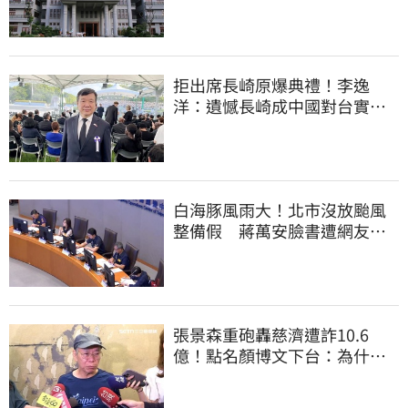
那麼難？
拒出席長崎原爆典禮！李逸
洋：遺憾長崎成中國對台實施
法律戰的執行工具
白海豚風雨大！北市沒放颱風
整備假 蔣萬安臉書遭網友灌
爆：標準在哪？
張景森重砲轟慈濟遭詐10.6
億！點名顏博文下台：為什麼
這麼好騙？