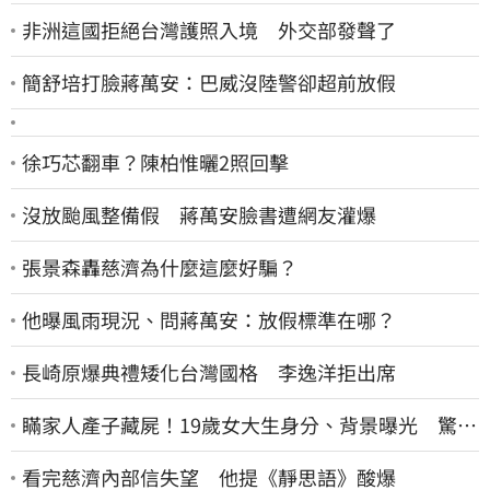
非洲這國拒絕台灣護照入境 外交部發聲了
簡舒培打臉蔣萬安：巴威沒陸警卻超前放假
徐巧芯翻車？陳柏惟曬2照回擊
沒放颱風整備假 蔣萬安臉書遭網友灌爆
張景森轟慈濟為什麼這麼好騙？
他曝風雨現況、問蔣萬安：放假標準在哪？
長崎原爆典禮矮化台灣國格 李逸洋拒出席
瞞家人產子藏屍！19歲女大生身分、背景曝光 驚見
「產檢紀錄全空白」
看完慈濟內部信失望 他提《靜思語》酸爆