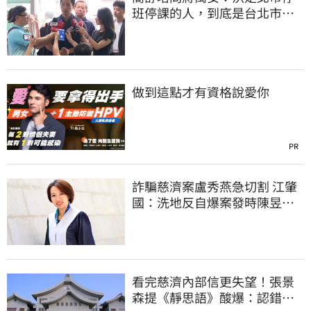
班停課的人，到底是台北市
長，還是氣象署？
做到這點才有資格說愛你
PR
詐騙慈濟案盧秀燕急切割 江肇
國：洗地反自爆案發時陳昱瑄
與市府關係
看完慈濟內部信更失望！張景
森提《靜思語》酸爆：認錯有