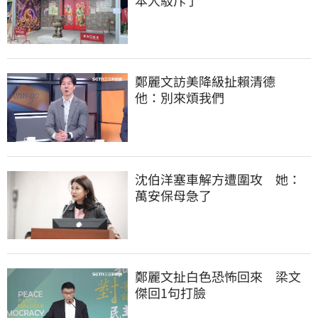
鄭麗文訪美降級扯賴清德　
他：別來煩我們
沈伯洋塞車解方遭圍攻　她：
萬安保母急了
鄭麗文扯白色恐怖回來　梁文
傑回1句打臉