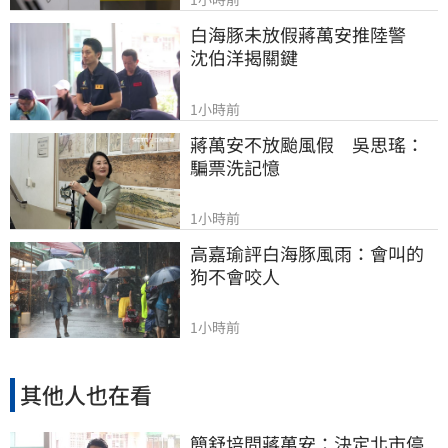
白海豚未放假蔣萬安推陸警　
沈伯洋揭關鍵
1小時前
蔣萬安不放颱風假　吳思瑤：
騙票洗記憶
1小時前
高嘉瑜評白海豚風雨：會叫的
狗不會咬人
1小時前
其他人也在看
簡舒培問蔣萬安：決定北市停