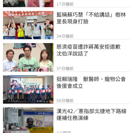
17分鐘前
藍稱蘇巧慧「不給講話」樹林
里長現身打臉
34分鐘前
慈濟疫苗遭詐蔣萬安拒道歉　
沈伯洋說話了
37分鐘前
挺賴瑞隆　獸醫師、寵物公會
後援會成立
56分鐘前
漢光42／憲指部北捷地下路線
運補任務演練
1小時前