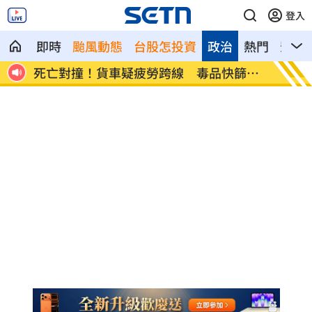
登入
即時
颱風動態
台股怎投資
政治
熱門
影音
車上
死亡對撞！貨車疑疲勞跨線 毒品快篩陽
台灣大
性
案