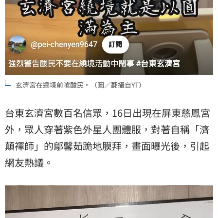
玄濟宮在遶境前嗆酸民。（圖／翻攝自YT）
台東玄濟宮數百名信眾，16日出現在屏東慈鳳宮
外，眾人穿著紫色外星人團體服，對著自稱「濟
顛禪師」的鄔馨茹跪地膜拜，畫面曝光後，引起
網友熱議。