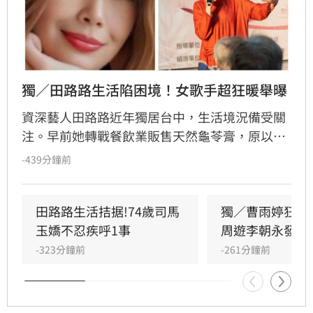
獨／田路路生活陷困境！女歌手超狂暖舉曝
資深藝人田路路近年獨居台中，生活境況備受關
注。早前她轉戰餐飲業販售天然龜苓膏，原以為
事業漸入佳境，卻因身體狀況欠佳及腳傷復發，
-439分鐘前
緊急宣布龜苓膏業務暫時停擺。田路路透過社群
發文向客戶致歉，懇請外界體諒其年事已高，需
優先處理私人事務並調養身體。長期相挺的歌手
田路路生活拮据!74歲司馬
獨／曹雨婷狂遭
乾妹奕君也證實此消息。
玉嬌不忍疾呼1事
周遊李朝永發聲
-323分鐘前
-261分鐘前