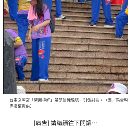
台東玄濟宮「濟顛禪師」帶領信徒遶境，引發討論。（圖／霸告粉
專授權提供）
[廣告] 請繼續往下閱讀…