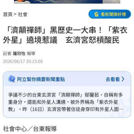
首頁
社會
看新聞換好禮
「濟顛禪師」黑歷史一大串！「紫衣
外星」遶境惹議 玄濟宮怒槓酸民
記者
羅欣怡
報導
2026/06/17 20:15:00
阿立幫你摘要新聞重點
去看看
爭議不少的台東玄濟宮「濟顛禪師」鄔馨茹，自稱有多
重身分，還能和外星人溝通，被外界稱為「紫衣外星
教」。昨（16日）玄濟宮帶著信徒身穿印有外星人圖樣
的紫色T恤到屏東遶境，再次引發討論。事實上，「濟顛
禪師」在活動前就曾開直播槓酸民不要搞事，「假笑尾
社會中心／台東報導
的都會送去警察局」。