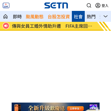
登入
即時
颱風動態
台股怎投資
社會
熱門
影音
回應
台灣高中生超神！這賽事拿下1金2銀2銅
二伯衣
笑