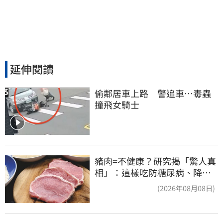
延伸閱讀
偷鄰居車上路　警追車…毒蟲
撞飛女騎士
豬肉=不健康？研究揭「驚人真
相」：這樣吃防糖尿病、降膽
固醇
(2026年08月08日)