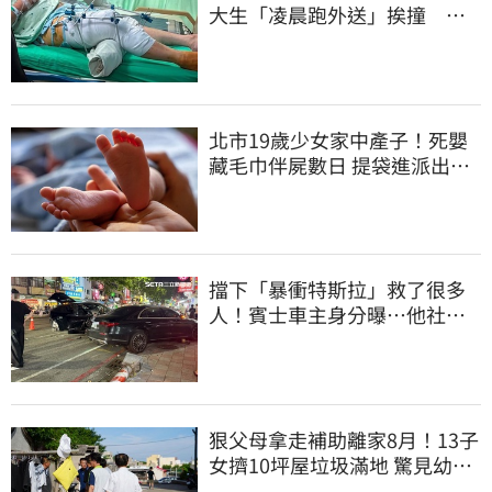
大生「凌晨跑外送」挨撞 媽
淚：家快瓦解
北市19歲少女家中產子！死嬰
藏毛巾伴屍數日 提袋進派出所
嚇壞警員
擋下「暴衝特斯拉」救了很多
人！賓士車主身分曝…他社群
擁1.4萬追蹤
狠父母拿走補助離家8月！13子
女擠10坪屋垃圾滿地 驚見幼童
深夜遊蕩