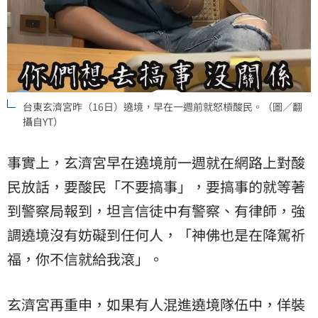
台東玄濟宮昨（16日）遶境，早在一週前就怒槓酸民。（圖／翻
攝自YT）
事實上，玄濟宮早在遶境前一週就在網路上對酸
民放話，要酸民「不要搞事」，要搞事的就等著
到警察局報到，坦言信徒中有警察、有律師，強
調遶境沒有妨礙到任何人，「神佛也是在降駕祈
福，你不信就給我滾」。
玄濟宮再重申，如果有人混進遶境隊伍中，佯裝