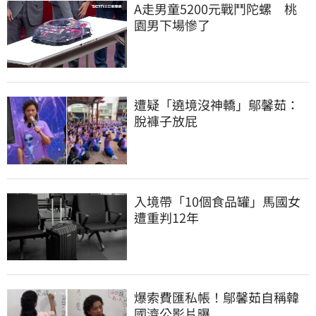
A走男童5200元戰鬥陀螺　桃
園男下場慘了
遭疑「遶境沒神轎」鄔馨茹：
脫褲子放屁
入境帶「10個食品罐」馬國女
遭重判12年
爆索費匯私帳！鄔馨茹自稱韓
國濟公影片曝