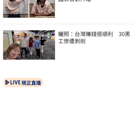
曬照：台灣賺錢很順利　30黑
工慘遭剝削
現正直播