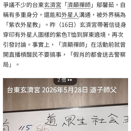
爭議不少的台東
玄濟宮
「
濟顛禪師
」鄔馨茹，自
稱有多重身分，還能和
外星人
溝通，被外界稱為
「紫衣外星教」。昨（16日）玄濟宮帶著信徒身
穿印有外星人圖樣的紫色T恤到屏東遶境，再次
引發討論。事實上，「濟顛禪師」在活動前就曾
開直播槓酸民不要搞事，「假肖的都會送去警察
局」。