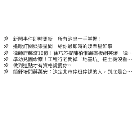
新聞事件即時更新 所有消息一手掌握！
追蹤訂閱娛樂星聞 給你最即時的娛樂星鮮事
律師詐慈濟10億！徐巧芯提陳柏惟踢鐵板網笑爆 律師
再曬1照補刀
準幼兒園命案！工程行老闆掉「地基坑」挖土機沒看
到…下土石活埋他
做到這點才有資格說愛你
PR
簡舒培問蔣萬安：決定北市停班停課的人，到底是台北
市長，還是氣象署？