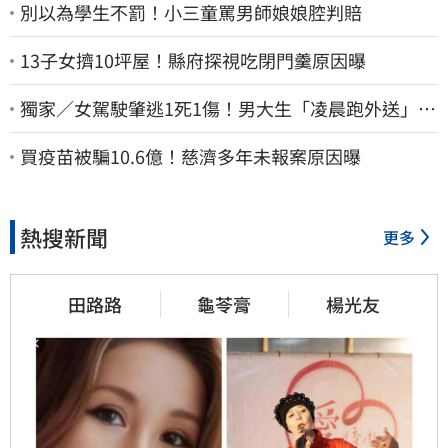
別以為學生不罰！小三童罵男師娘娘腔判賠
13子女擠10坪屋！縣府探視吃閉門羹原因曝
獨家／女駕駛肇逃1死1傷！男大生「凌晨跑外送」挨
撞 媽淚：家快瓦解
買疫苗被騙10.6億！慈濟多年未報案原因曝
熱搜新聞
更多
田路路
龜苓膏
楊光友