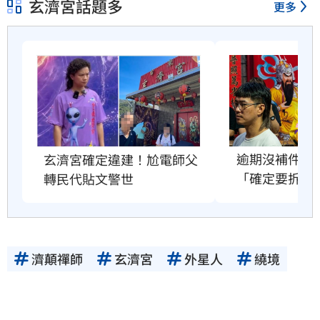
玄濟宮話題多
更多
逾期沒補件！
玄濟宮確定違建！尬電師父
「確定要拆了
轉民代貼文警世
濟顛禪師
玄濟宮
外星人
繞境