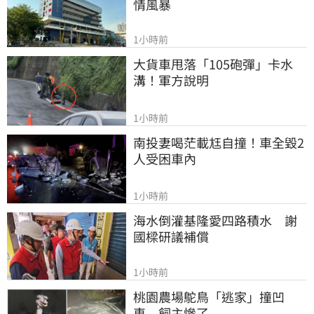
情風暴
1小時前
大貨車甩落「105砲彈」卡水
溝！軍方說明
1小時前
南投妻喝茫載尪自撞！車全毀2
人受困車內
1小時前
海水倒灌基隆愛四路積水　謝
國樑研議補償
1小時前
桃園農場鴕鳥「逃家」撞凹
車　飼主慘了