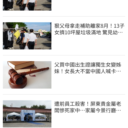
狠父母拿走補助離家8月！13子
女擠10坪屋垃圾滿地 驚見幼童
深夜遊蕩
父買中國出生證讓獨生女變姊
妹！女長大不當中國人喊卡卻
失敗
遭前員工殺害！屏東貴金屬老
闆慘死家中…家屬今景行廳低
調送別最後一程