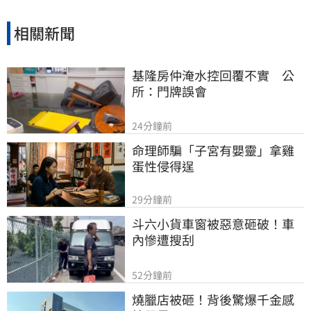
相關新聞
基隆房仲淹水控回覆不實　公
所：門牌誤會
24分鐘前
命理師騙「子宮有嬰靈」拿雞
蛋性侵得逞
29分鐘前
斗六小貨車窗被惡意砸破！車
內慘遭搜刮
52分鐘前
燒臘店被砸！背後驚爆千金感