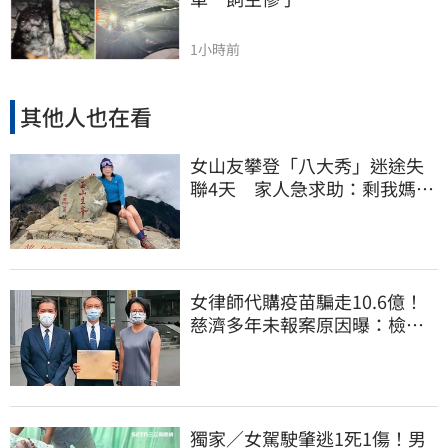
1小時前
其他人也在看
女山友攀登「八大秀」迷途失
聯4天 家人急求助：剩我媽還
沒找到
女律師代購疫苗騙走10.6億！
慈濟多年未報案原因曝：檢警
上門才知被騙
獨家／女駕駛肇逃1死1傷！男