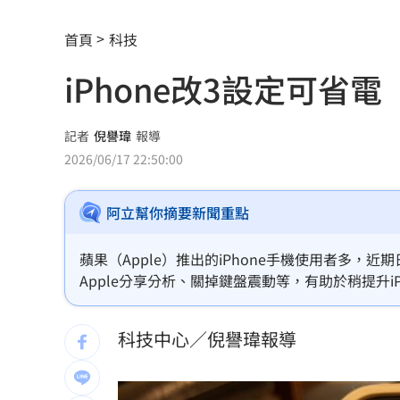
放雙手騎車喊手麻！騎士遭打臉仍判罰
首頁
科技
夢幻跨團合體！SUMMER ANJELS重現
iPhone改3設定可
新／女大生伴兒屍6日聲押...法官裁定請
我駐日內瓦處長遭爆惡行 外交部啟動
記者
倪譽瑋
報導
2026/06/17 22:50:00
SBS歌謠大戰驚見放送事故！3主持人齊
阿立幫你摘要新聞重點
清大校長續任秒出國選校長！高為元道
首次影像被打臉 伊朗新最高領袖傳病
蘋果（Apple）推出的iPhone手機使用者多
Apple分享分析、關掉鍵盤震動等，有助於稍提升i
影片曝光！台中囂張男揮刀還尿在警身
來電的功能，在手機的「設定」中均可調整。
科技中心／倪譽瑋報導
AND2BLE、ALD1黑白對決！神級舞台
獨／再爆隨機攻擊？婦控外送員無故賞