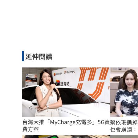
延伸閱讀
台灣大推「MyCharge充電多」5G資
蔡依珊撕掉
費方案
也會崩潰：