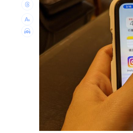
產蛋量下降 本週「蛋價漲3元」
20:08
KISS OF LIFE飆唱 秀經典擦汗全場瘋
台股7月大回檔！0050申購額再破紀錄
2
2000人堵教堂搶看C羅婚禮 竟是超大
台灣彩券開獎直播中
20:31
LIVE三立+24小時直播
15:27
三立iNEWS新聞台線上直播
18:00
商場戰國來臨 台中「頂奢大道」逐漸
台彩父親節推新刮刮樂千萬頭獎超「爸
「拍片人的多重宇宙」職涯論壇9/12登