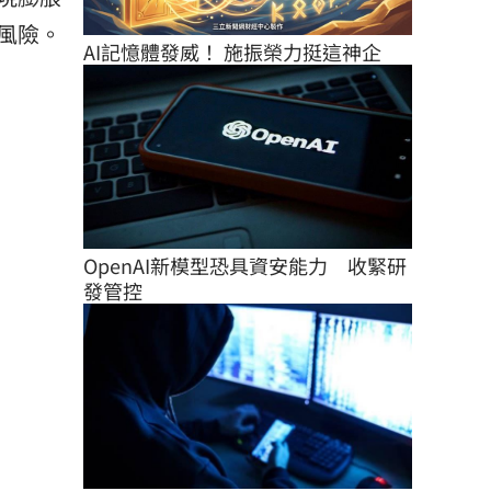
風險。
AI記憶體發威！ 施振榮力挺這神企
OpenAI新模型恐具資安能力　收緊研
發管控