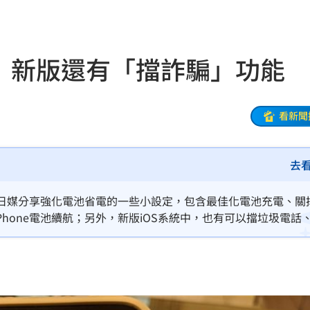
20:48
BP神曲
20:42
省電 新版還有「擋詐騙」功能
回
20:39
調查
20:35
看新聞
卡住
20:30
去
歉了
20:30
危
20:30
，近期日媒分享強化電池省電的一些小設定，包含最佳化電池充電、關
Phone電池續航；另外，新版iOS系統中，也有可以擋垃圾電話
上
20:24
炸全場
20:19
巴掌
20:14