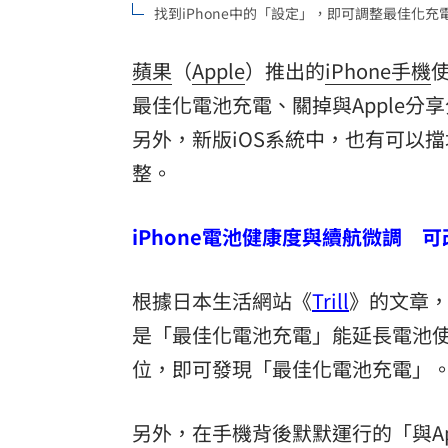
找到iPhone中的「設定」，即可調整最佳化
8國球員齊聚高雄 Formosa 7s掀足球
蘋果
（
Apple
）推出的
iPhone
手機
理想混蛋號召粉絲跨海追星吃美食！
18:
最佳化電池充電、關掉與Apple分
另外，新版iOS系統中，也有可以
整。
iPhone電池健康度與續航微調 可
根據日本生活網站《
Trill
》的文章，
是「最佳化電池充電」能延長電池
位，即可發現「最佳化電池充電」
另外，在手機背後默默運行的「與A