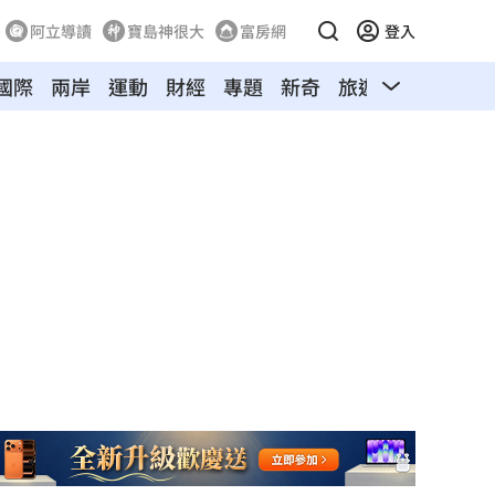
阿立導讀
寶島神很大
富房網
登入
國際
兩岸
運動
財經
專題
新奇
旅遊
汽車
寵物