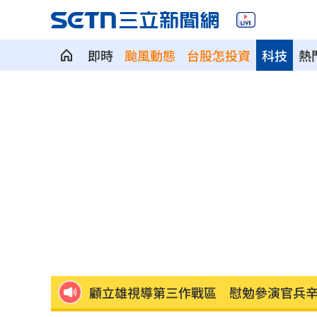
即時
颱風動態
台股怎投資
科技
熱
狂飆後考驗來了！下週1指標恐掀美股暴
蔣萬安再提疫苗封存30年！周軒引判決
2026全球移居排名 台灣「第5」贏日韓
革命衛隊要美滿足條件 否則不開放荷
ALLDAY PROJECT太狂！LIVE實力震
顧立雄視導第三作戰區 慰勉參演官兵