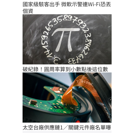
國家級駭客出手 微軟示警連Wi-Fi恐丟
個資
破紀錄！圓周率算到小數點後這位數
太空台廠供應鏈1／關鍵元件廠名單曝