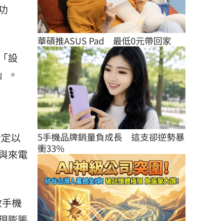
功
華碩推ASUS Pad　最低0元帶回家
「設
」。
5手機品牌銷量負成長　這支卻逆勢暴
設定以
衝33%
與來電
數手機
現膨脹