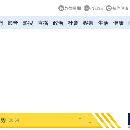
娛樂星聞
iNEWS
祝你健康
門
影音
熱搜
直播
政治
社會
娛樂
生活
健康
動
20:58
開酸
20:57
20:57
莫茲
20:56
撼全場
20:55
辛勞
20:54