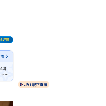
換好禮
看看
掉與
、不明
現正直播